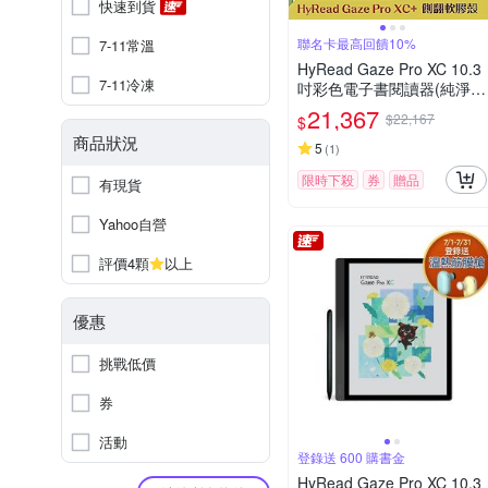
快速到貨
聯名卡最高回饋10%
7-11常溫
HyRead Gaze Pro XC 10.3
7-11冷凍
吋彩色電子書閱讀器(純淨
白)+10.3吋側翻軟膠殼 (組
21,367
$22,167
$
合)
商品狀況
5
(
1
)
限時下殺
券
贈品
有現貨
Yahoo自營
評價4顆
以上
優惠
挑戰低價
券
活動
登錄送 600 購書金
HyRead Gaze Pro XC 10.3