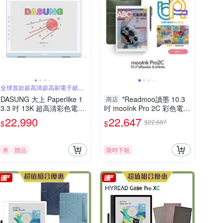
全球首款超高清超高刷電子紙顯
示器
DASUNG 大上 Paperlike 1
*Readmoo讀墨 10.3
商店
3.3 吋 13K 超高清彩色電子
吋 mooInk Pro 2C 彩色電子
紙顯示器
書平板+折疊皮套+365天人
22,990
22,647
$22,687
$
$
氣暢讀
券
贈品
限時下殺