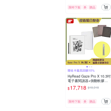
限時下殺
券
贈品
聯名卡最高回饋10%
HyRead Gaze Pro X 10.3吋
電子書閱讀器+側翻軟膠殼
(3色任選)+磁吸筆套 (組合)
17,718
$18,318
$
限時下殺
券
贈品