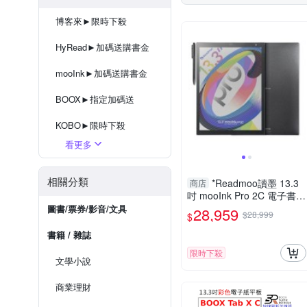
博客來►限時下殺
HyRead►加碼送購書金
mooInk►加碼送購書金
BOOX►指定加碼送
KOBO►限時下殺
看更多
Bigme►加碼送購書金
電子書閱讀器★配件任你選
相關分類
*Readmoo讀墨 13.3
商店
吋 mooInk Pro 2C 電子書平
板
圖書/票券/影音/文具
28,959
$28,999
$
書籍 / 雜誌
限時下殺
文學小說
商業理財