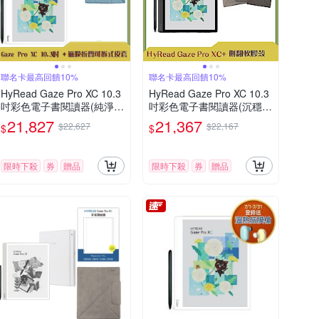
聯名卡最高回饋10%
聯名卡最高回饋10%
HyRead Gaze Pro XC 10.3
HyRead Gaze Pro XC 10.3
吋彩色電子書閱讀器(純淨
吋彩色電子書閱讀器(沉穩
白)+磁吸折疊可拆式皮套
黑)+10.3吋側翻軟膠殼 (組
21,827
21,367
$22,627
$22,167
$
$
(組合)
合)
限時下殺
券
贈品
限時下殺
券
贈品