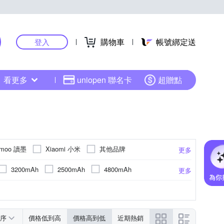
購物車
帳號綁定送
登入
看更多
uniopen 聯名卡
超贈點
dmoo 讀墨
Xiaomi 小米
其他品牌
更多
3200mAh
2500mAh
4800mAh
更多
pi)
2200 x 1650
1404 x 1872 (227ppi)
更多
200 x 1600
序
價格低到高
價格高到低
近期熱銷