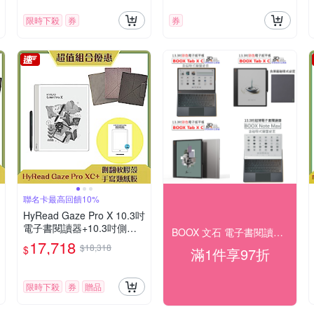
限時下殺
券
券
聯名卡最高回饋10%
HyRead Gaze Pro X 10.3吋
電子書閱讀器+10.3吋側翻
BOOX 文石 電子書閱讀器 下殺97折
軟膠殼+手寫類紙膜 (組合)
17,718
$18,318
$
滿1件享97折
限時下殺
券
贈品