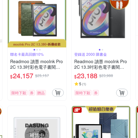
聯名卡最高回饋10%
登錄送 2000 購書金
Readmoo 讀墨 mooInk Pro
Readmoo 讀墨 mooInk Pro
2C 13.3吋彩色電子書閱讀
2C 13.3吋彩色電子書閱讀
器平板+折疊皮套 (組合)
器平板
24,157
23,188
$25,157
$23,988
$
$
5
(
1
)
限時下殺
券
贈品
限時下殺
券
補貨中