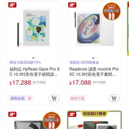
聯名卡最高回饋10%
登錄送 2000購書金
福利品 HyRead Gaze Pro X
Readmoo 讀墨 mooInk Pro
C 10.3吋彩色電子紙閱讀器-
2C 10.3吋彩色電子書閱讀
純淨白
器平板
17,288
17,088
$17,888
$17,688
$
$
挑戰低價
券
限時下殺