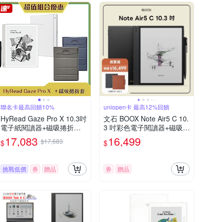
聯名卡最高回饋10%
uniopen卡 最高12%回饋
HyRead Gaze Pro X 10.3吋
文石 BOOX Note Air5 C 10.
電子紙閱讀器+磁吸捲折套
3 吋彩色電子閱讀器+磁吸皮
(組合)
套組
17,083
16,499
$17,683
$
$
挑戰低價
券
贈品
券
贈品