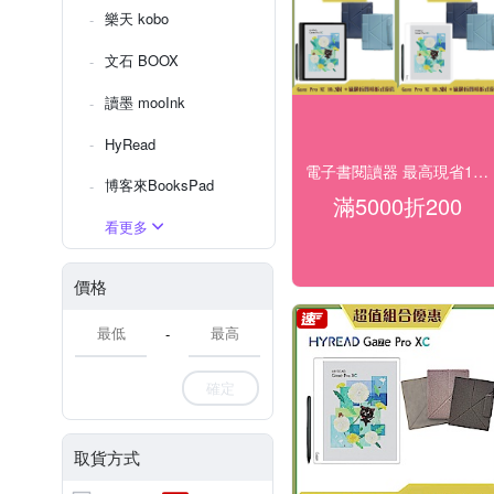
樂天 kobo
文石 BOOX
讀墨 mooInk
HyRead
電子書閱讀器 最高現省1000
博客來BooksPad
滿5000折200
看更多
價格
-
確定
取貨方式