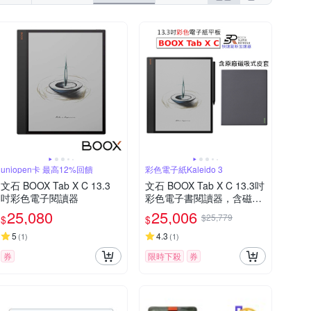
uniopen卡 最高12%回饋
彩色電子紙Kaleido 3
文石 BOOX Tab X C 13.3
文石 BOOX Tab X C 13.3吋
吋彩色電子閱讀器
彩色電子書閱讀器，含磁吸
式皮套【皮套組】
25,080
25,006
$25,779
$
$
5
4.3
(
1
)
(
1
)
券
限時下殺
券