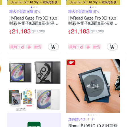
聯名卡最高回饋10%
聯名卡最高回饋10%
HyRead Gaze Pro XC 10.3
HyRead Gaze Pro XC 10.3
吋彩色電子紙閱讀器-純淨白
吋彩色電子紙閱讀器-沉穩黑
+磁吸捲折套 (組合)
+ 磁吸捲折套 (組合)
21,183
21,183
$21,983
$21,983
$
$
限時下殺
券
贈品
限時下殺
券
贈品
補貨中
加碼贈64G TF 卡
Bigme B1051C 10.3 吋商務