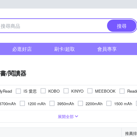
搜尋
必逛好店
刷卡/超取
會員專享
書/閱讀器
IS 愛思
Rea
HyRead
KOBO
KINYO
MEEBOOK
3700mAh
1200 mAh
3950mAh
2200mAh
1500 mAh
4100mAh
2050mAh
4000mAh
4300mAh
座
6.13吋
其他雜貨
6.0吋
13.3吋
6吋
5吋以下
 x 1264
1GB
256GB
1072 x 1448
512MB
4GB
16GB
2480 x 1860 (300ppi)
824 x 1648 (300p
展開全部
x 2400 (300 PPI)
748 x 1024 (300ppi)
1872 x 1404(300ppi)
1
推薦排