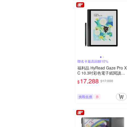
聯名卡最高回饋10%
福利品 HyRead Gaze Pro X
C 10.3吋彩色電子紙閱讀器-
沉穩黑
17,288
$17,888
$
挑戰低價
券