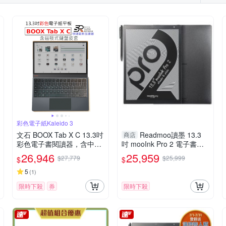
彩色電子紙Kaleido 3
文石 BOOX Tab X C 13.3吋
Readmoo讀墨 13.3
商店
彩色電子書閱讀器，含中文
吋 mooInk Pro 2 電子書平
鍵盤皮套【鍵盤皮套組】
板-黑
26,946
25,959
$27,779
$25,999
$
$
5
(
1
)
限時下殺
券
限時下殺