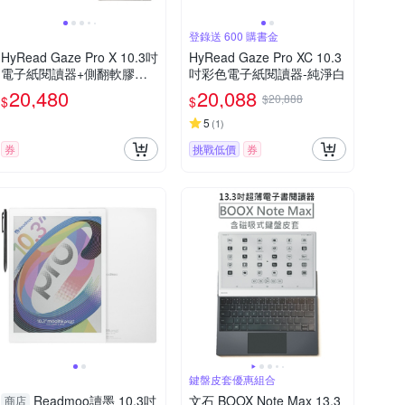
登錄送 600 購書金
HyRead Gaze Pro X 10.3吋
HyRead Gaze Pro XC 10.3
電子紙閱讀器+側翻軟膠殼
吋彩色電子紙閱讀器-純淨白
(雅灰色)+手寫類紙膜【側翻
20,480
20,088
$20,888
$
$
磁吸皮套+保護膜組】
5
(
1
)
券
挑戰低價
券
鍵盤皮套優惠組合
Readmoo讀墨 10.3吋
文石 BOOX Note Max 13.3
商店