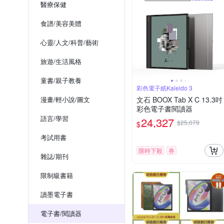
醫療保健
食譜/美容美體
心靈/人文/科普/藝術
旅遊/生活風格
童書/親子教養
彩色電子紙Kaleido 3
漫畫/輕小說/圖文
文石 BOOX Tab X C 13.3吋
彩色電子書閱讀器
語言/學習
24,327
$25,079
$
考試用書
限時下殺
券
雜誌/期刊
限制級書籍
讀墨電子書
電子書/閱讀器