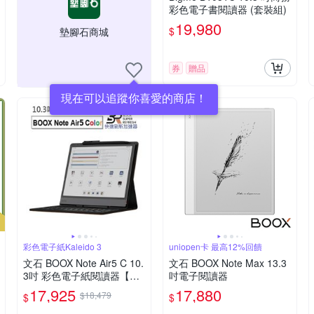
彩色電子書閱讀器 (套裝組)
19,980
$
墊腳石商城
券
贈品
現在可以追蹤你喜愛的商店！
彩色電子紙Kaleido 3
uniopen卡 最高12%回饋
文石 BOOX Note Air5 C 10.
文石 BOOX Note Max 13.3
3吋 彩色電子紙閱讀器【鍵
吋電子閱讀器
盤皮套組】
17,925
17,880
$18,479
$
$