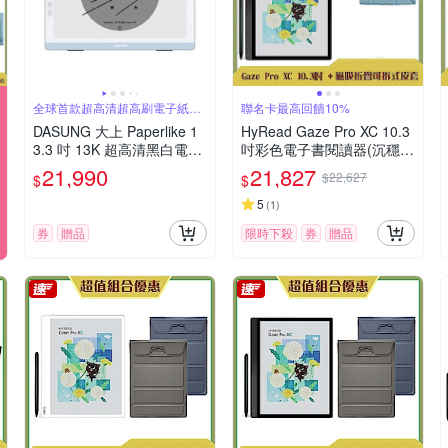
全球首款超高清超高刷電子紙顯
聯名卡最高回饋10%
示器
DASUNG 大上 Paperlike 1
HyRead Gaze Pro XC 10.3
3.3 吋 13K 超高清黑白電子
吋彩色電子書閱讀器(沉穩
紙顯示器
黑)+磁吸折疊可拆式皮套
21,990
21,827
$22,627
$
$
(組合)
5
(
1
)
券
贈品
限時下殺
券
贈品