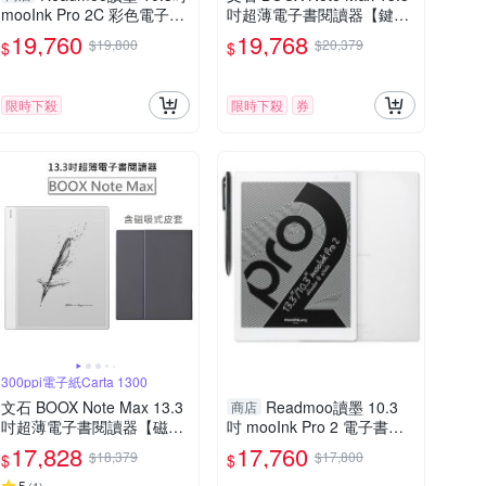
mooInk Pro 2C 彩色電子書
吋超薄電子書閱讀器【鍵盤
平板
皮套組】
19,760
19,768
$19,800
$20,379
$
$
限時下殺
限時下殺
券
300ppi電子紙Carta 1300
文石 BOOX Note Max 13.3
Readmoo讀墨 10.3
商店
吋超薄電子書閱讀器【磁吸
吋 mooInk Pro 2 電子書平
式皮套組】
板-白
17,828
17,760
$18,379
$17,800
$
$
5