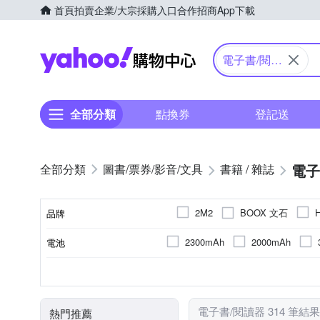
首頁
拍賣
企業/大宗採購入口
合作招商
App下載
Yahoo購物中心
電子書/閱讀
器
全部分類
點換券
登記送
電子
圖書/票券/影音/文具
書籍 / 雜誌
BOOX 文石
2M2
品牌
博客來
2300mAh
2000mAh
電池
品牌名稱
4600mAh
5500mAh
10.3吋
觸控筆
7吋
保護殼
7.8吋
手機
1404 x 1872 (300ppi)
4G
64GB
2G
32GB
6G
128GB
1680
3G
螢幕解析度
顯示螢幕尺寸
顏色
記憶體容量
商品類型
RAM
1240 x 930 (150dpi)
3200 
電子書/閱讀器 314 筆結果
熱門推薦