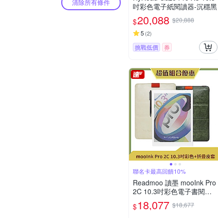
清除所有條件
吋彩色電子紙閱讀器-沉穩黑
20,088
$20,888
$
5
(
2
)
挑戰低價
券
聯名卡最高回饋10%
Readmoo 讀墨 mooInk Pro
2C 10.3吋彩色電子書閱讀
器平板+10.3吋折疊皮套 (組
18,077
$18,677
$
合)