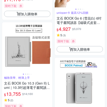
$
限時下殺
券
uniopen卡 最高12%回饋
加入購物車
文石 BOOX Go 6 (雪花白) 6吋
電子書閱讀器【磁吸式皮套
組】
4,927
$5,079
$
5
(
3
)
限時下殺
券
加入購物車
極致美學、輕薄上手
文石 BOOX Go 10.3 (Gen II) L
umi｜10.3吋超薄電子書閱讀器
(前光版)【磁吸式皮套組】
13,755
$14,180
$
5
(
2
)
限時下殺
券