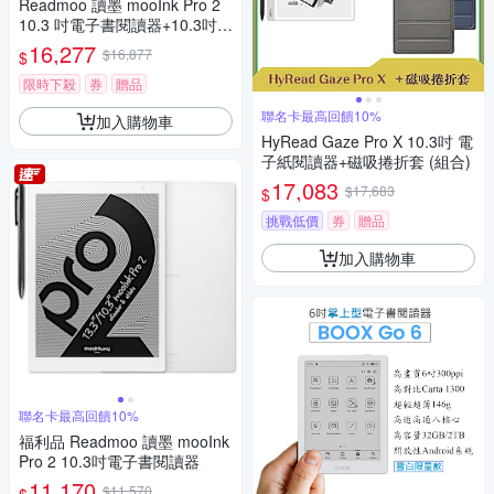
Readmoo 讀墨 mooInk Pro 2
10.3 吋電子書閱讀器+10.3吋折
疊皮套 (組合)
16,277
$16,877
$
限時下殺
券
贈品
聯名卡最高回饋10%
加入購物車
HyRead Gaze Pro X 10.3吋 電
子紙閱讀器+磁吸捲折套 (組合)
17,083
$17,683
$
挑戰低價
券
贈品
加入購物車
聯名卡最高回饋10%
福利品 Readmoo 讀墨 mooInk
Pro 2 10.3吋電子書閱讀器
11,170
$11,570