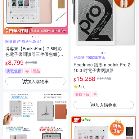
限量送好禮(送完為止)
博客來【BooksPad】7.8吋彩
色電子書閱讀器三件優惠組(粉
登錄送 2000購書金
色主機+白筆+殼)
8,799
$9,299
$
Readmoo 讀墨 mooInk Pro 2
10.3 吋電子書閱讀器
挑戰低價
券
贈品
15,288
$15,888
$
加入購物車
5
(
1
)
限時下殺
券
加入購物車