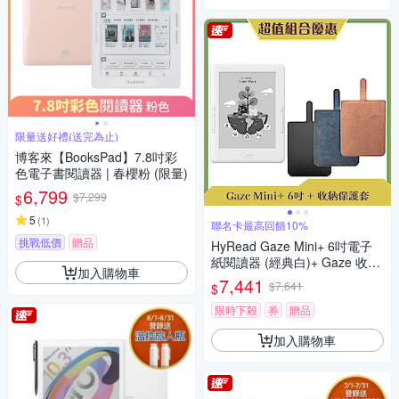
限量送好禮(送完為止)
博客來【BooksPad】7.8吋彩
色電子書閱讀器 | 春櫻粉 (限量)
6,799
$7,299
$
5
(
1
)
聯名卡最高回饋10%
挑戰低價
贈品
HyRead Gaze Mini+ 6吋電子
紙閱讀器 (經典白)+ Gaze 收納
加入購物車
保護套 (組合)
7,441
$7,641
$
限時下殺
券
贈品
加入購物車