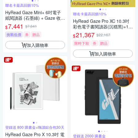
聯名卡最高回饋10%
HyRead Gaze Mini+ 6吋電子
聯名卡最高回饋10%
紙閱讀器 (石墨綠) + Gaze 收納
HyRead Gaze Pro XC 10.3吋
保護套 (組合)
7,441
$7,641
彩色電子書閱讀器(沉穩黑)+10.
$
3吋側翻軟膠殼 (組合)
21,367
挑戰低價
券
贈品
$22,167
$
限時下殺
券
贈品
加入購物車
加入購物車
登錄送 800 購書金+嗨讀綜合包30天
HyRead Gaze Pro X 10.3吋 電
登錄送 2000 購書金