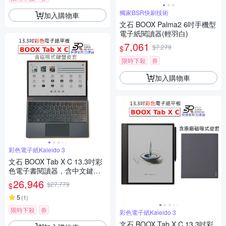
獨家BSR快刷技術
加入購物車
文石 BOOX Palma2 6吋手機型
電子紙閱讀器(輕羽白)
7,061
$7,279
$
限時下殺
券
加入購物車
彩色電子紙Kaleido 3
文石 BOOX Tab X C 13.3吋彩
色電子書閱讀器，含中文鍵盤
皮套【鍵盤皮套組】
26,946
$27,779
$
5
(
1
)
限時下殺
券
彩色電子紙Kaleido 3
文石 BOOX Tab X C 13.3吋彩