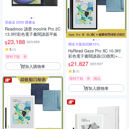
登錄送 2000 購書金
Readmoo 讀墨 mooInk Pro 2C
13.3吋彩色電子書閱讀器平板
23,188
$23,988
$
聯名卡最高回饋10%
5
(
1
)
HyRead Gaze Pro XC 10.3吋
彩色電子書閱讀器(沉穩黑)+磁
限時下殺
券
吸折疊可拆式皮套 (組合)
21,827
$22,627
$
加入購物車
5
(
1
)
限時下殺
券
贈品
加入購物車