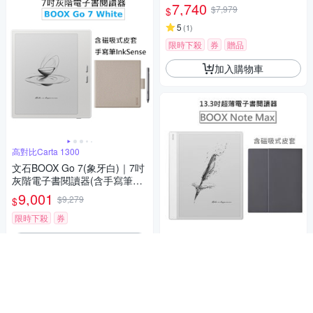
7,740
$7,979
$
5
(
1
)
限時下殺
券
贈品
加入購物車
高對比Carta 1300
文石BOOX Go 7(象牙白)｜7吋
灰階電子書閱讀器(含手寫筆及
磁吸式皮套)【手寫筆加皮套
9,001
$9,279
$
組】
限時下殺
券
加入購物車
300ppi電子紙Carta 1300
文石 BOOX Note Max 13.3吋
超薄電子書閱讀器【磁吸式皮
套組】
17,828
$18,379
$