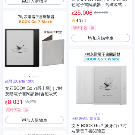
加入購物車
色電子書閱讀器，含磁吸式皮
套【皮套組】
25,006
$25,779
$
4.3
(
1
)
限時下殺
券
加入購物車
高對比Carta 1300
文石BOOX Go 7(爵士黑)｜7吋
灰階電子書閱讀器(含磁吸式皮
套)【皮套組】
8,031
$8,279
$
限時下殺
券
送磁吸式油畫皮套
加入購物車
文石 BOOX Go 7(象牙白) 7吋
灰階電子書閱讀器