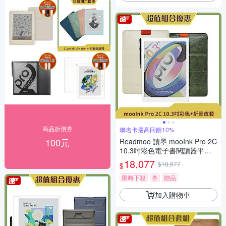
商品折價券
聯名卡最高回饋10%
100元
Readmoo 讀墨 mooInk Pro 2C
10.3吋彩色電子書閱讀器平板+
10.3吋折疊皮套 (組合)
18,077
$18,677
$
限時下殺
券
贈品
加入購物車