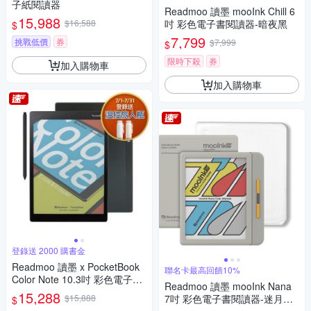
子紙閱讀器
Readmoo 讀墨 mooInk Chill 6
15,988
$16,588
吋 彩色電子書閱讀器-暗夜黑
$
7,799
挑戰低價
券
$7,999
$
限時下殺
券
加入購物車
加入購物車
登錄送 2000 購書金
Readmoo 讀墨 x PocketBook
聯名卡最高回饋10%
Color Note 10.3吋 彩色電子書
Readmoo 讀墨 mooInk Nana
閱讀器
15,288
$15,888
7吋 彩色電子書閱讀器-迷月白+
$