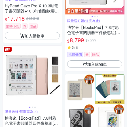
HyRead Gaze Pro X 10.3吋電
子書閱讀器+10.3吋側翻軟膠殼
+手寫類紙膜 (組合)
17,718
$18,318
$
限量送好禮(送完為止)
限時下殺
券
贈品
博客來【BooksPad】7.8吋彩
色電子書閱讀器三件優惠組(白
加入購物車
色主機+白筆+殼)
8,799
$9,299
$
5
(
1
)
挑戰低價
券
贈品
加入購物車
限量送好禮(送完為止)
博客來【BooksPad】7.8吋彩
色電子書閱讀器四件豪華組(粉