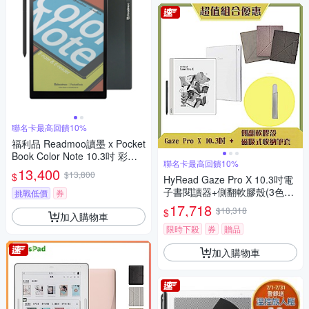
聯名卡最高回饋10%
福利品 Readmoo讀墨 x Pocket
Book Color Note 10.3吋 彩色
聯名卡最高回饋10%
電子紙平板
13,400
$13,800
$
HyRead Gaze Pro X 10.3吋電
子書閱讀器+側翻軟膠殼(3色任
挑戰低價
券
選)+磁吸筆套 (組合)
17,718
$18,318
$
加入購物車
限時下殺
券
贈品
加入購物車