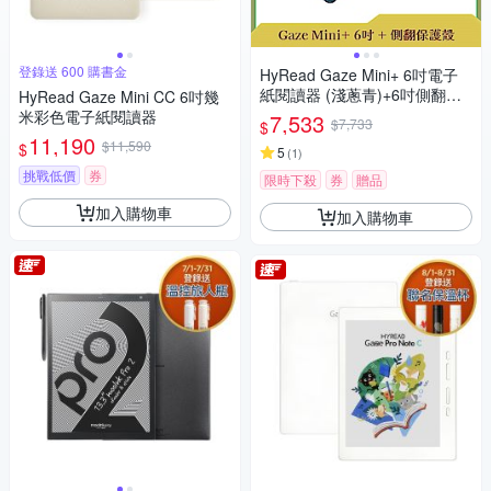
登錄送 600 購書金
HyRead Gaze Mini+ 6吋電子
紙閱讀器 (淺蔥青)+6吋側翻保
HyRead Gaze Mini CC 6吋幾
護殼
米彩色電子紙閱讀器
7,533
$7,733
$
11,190
$11,590
$
5
(
1
)
挑戰低價
券
限時下殺
券
贈品
加入購物車
加入購物車