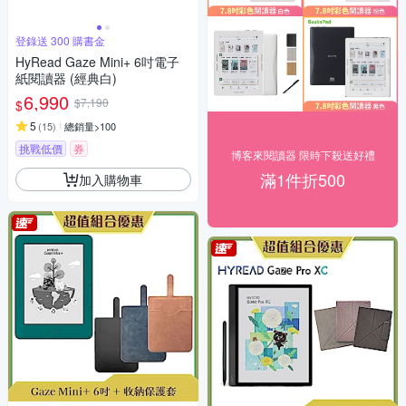
登錄送 300 購書金
HyRead Gaze Mini+ 6吋電子
紙閱讀器 (經典白)
6,990
$7,190
$
5
(
15
)
總銷量>100
挑戰低價
券
博客來閱讀器 限時下殺送好禮
滿1件折500
加入購物車