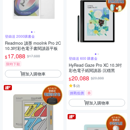
登錄送 2000購書金
Readmoo 讀墨 mooInk Pro 2C
10.3吋彩色電子書閱讀器平板
17,088
$17,688
$
登錄送 600 購書金
限時下殺
HyRead Gaze Pro XC 10.3吋
彩色電子紙閱讀器-沉穩黑
加入購物車
20,088
$20,888
$
5
(
2
)
挑戰低價
券
加入購物車