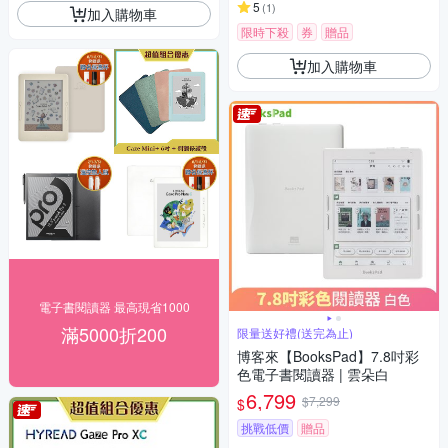
5
(
1
)
加入購物車
限時下殺
券
贈品
加入購物車
電子書閱讀器 最高現省1000
滿5000折200
限量送好禮(送完為止)
博客來【BooksPad】7.8吋彩
色電子書閱讀器 | 雲朵白
6,799
$7,299
$
挑戰低價
贈品