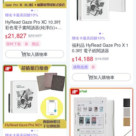
聯名卡最高回饋10%
HyRead Gaze Pro XC 10.3吋
彩色電子書閱讀器(純淨白)+磁
吸折疊可拆式皮套 (組合)
21,827
$22,627
$
聯名卡最高回饋10%
限時下殺
券
贈品
福利品 HyRead Gaze Pro X 1
0.3吋 電子紙閱讀器
加入購物車
14,188
$14,588
$
挑戰低價
券
加入購物車
聯名卡最高回饋10%