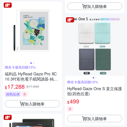
加入購物車
聯名卡最高回饋10%
福利品 HyRead Gaze Pro XC
10.3吋彩色電子紙閱讀器-純淨
聯名卡最高回饋10%
白
17,288
$17,888
$
HyRead Gaze One S 直立保護
殼(四色任選)
挑戰低價
券
499
$
加入購物車
券
加入購物車