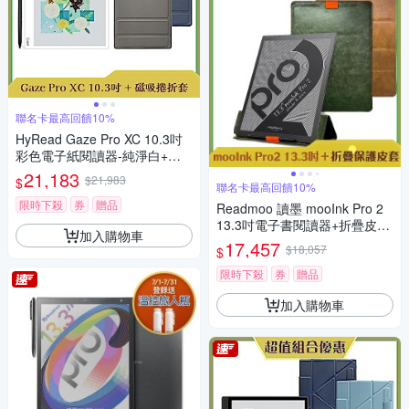
聯名卡最高回饋10%
HyRead Gaze Pro XC 10.3吋
彩色電子紙閱讀器-純淨白+磁
吸捲折套 (組合)
21,183
$21,983
$
聯名卡最高回饋10%
限時下殺
券
贈品
Readmoo 讀墨 mooInk Pro 2
13.3吋電子書閱讀器+折疊皮套
加入購物車
(組合)
17,457
$18,057
$
限時下殺
券
贈品
加入購物車