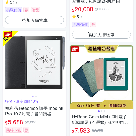
彩色電子紙閱讀器-純淨白
5
(
1
)
20,088
$20,888
$
挑戰低價
券
贈品
5
(
1
)
加入購物車
挑戰低價
券
加入購物車
聯名卡最高回饋10%
福利品 Readmoo 讀墨 mooInk
Pro 10.3吋電子書閱讀器
HyRead Gaze Mini+ 6吋電子
5,688
$5,888
紙閱讀器 (石墨綠)+6吋側翻保
$
護殼
7,533
限時下殺
券
$7,733
$