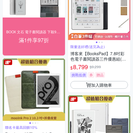
BOOX 文石 電子書閱讀器 下殺97折
滿1件享97折
限量送好禮(送完為止)
博客來【BooksPad】7.8吋彩
色電子書閱讀器三件優惠組(黑
色主機+白筆+殼)
8,799
$9,299
$
挑戰低價
券
贈品
加入購物車
聯名卡最高回饋10%