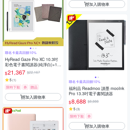
加入購物車
聯名卡最高回饋10%
HyRead Gaze Pro XC 10.3吋
彩色電子書閱讀器(純淨白)+10.
3吋側翻軟膠殼 (組合)
21,367
$22,167
$
5
(
1
)
聯名卡最高回饋10%
限時下殺
券
贈品
福利品 Readmoo 讀墨 mooInk
Pro 13.3吋電子書閱讀器
加入購物車
8,688
$8,888
$
5
(
3
)
限時下殺
券
加入購物車