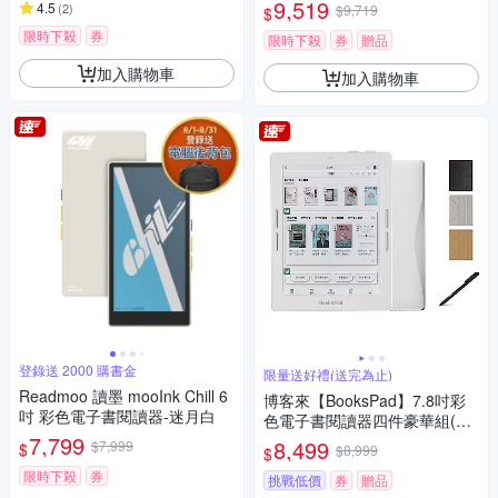
7吋透明殼 (組合)
9,519
4.5
(
2
)
$9,719
$
限時下殺
券
限時下殺
券
贈品
加入購物車
加入購物車
登錄送 2000 購書金
限量送好禮(送完為止)
Readmoo 讀墨 mooInk Chill 6
博客來【BooksPad】7.8吋彩
吋 彩色電子書閱讀器-迷月白
色電子書閱讀器四件豪華組(白
7,799
色主機+黑筆+筆芯+殼)
8,499
$7,999
$
$8,999
$
限時下殺
券
挑戰低價
券
贈品