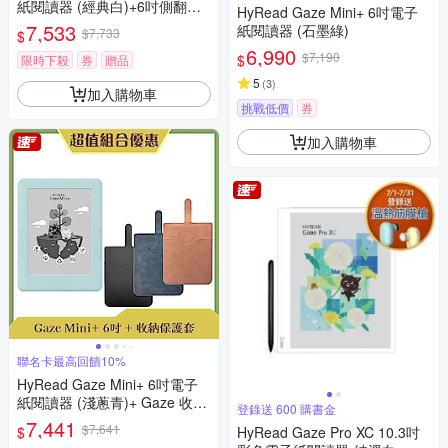
紙閱讀器 (經典白)+6吋側翻保
HyRead Gaze Mini+ 6吋電子
護殼
7,533
紙閱讀器 (石墨綠)
$7,733
$
6,990
$7,190
$
限時下殺
券
贈品
5
(
3
)
加入購物車
挑戰低價
券
加入購物車
聯名卡最高回饋10%
HyRead Gaze Mini+ 6吋電子
紙閱讀器 (淺蔥青)+ Gaze 收納
登錄送 600 購書金
保護套 (組合)
7,441
$7,641
$
HyRead Gaze Pro XC 10.3吋