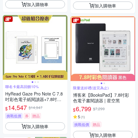
加入購物車
加入購物車
聯名卡最高回饋10%
限量送好禮(送完為止)
HyRead Gaze Pro Note C 7.8
博客來【BooksPad】7.8吋彩
吋彩色電子紙閱讀器+7.8吋手
色電子書閱讀器 | 星空黑
寫類紙膜 (組合)
14,547
6,799
$14,947
$
$7,299
$
挑戰低價
券
贈品
5
(
1
)
挑戰低價
贈品
加入購物車
加入購物車