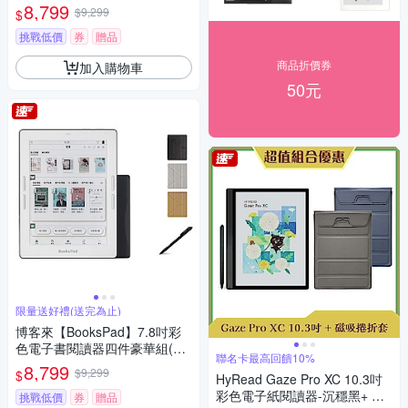
色主機+黑筆+筆芯+殼)
8,799
$9,299
$
挑戰低價
券
贈品
商品折價券
加入購物車
50元
限量送好禮(送完為止)
博客來【BooksPad】7.8吋彩
色電子書閱讀器四件豪華組(黑
聯名卡最高回饋10%
色主機+黑筆+筆芯+殼)
8,799
$9,299
$
HyRead Gaze Pro XC 10.3吋
彩色電子紙閱讀器-沉穩黑+ 磁
挑戰低價
券
贈品