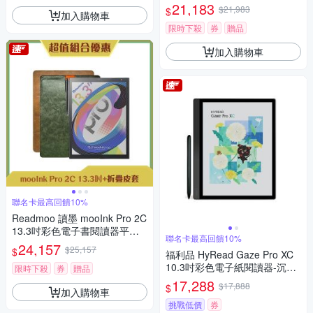
吸捲折套 (組合)
21,183
$21,983
$
加入購物車
限時下殺
券
贈品
加入購物車
聯名卡最高回饋10%
Readmoo 讀墨 mooInk Pro 2C
13.3吋彩色電子書閱讀器平板
聯名卡最高回饋10%
+折疊皮套 (組合)
24,157
$25,157
$
福利品 HyRead Gaze Pro XC
10.3吋彩色電子紙閱讀器-沉穩
限時下殺
券
贈品
黑
17,288
$17,888
$
加入購物車
挑戰低價
券