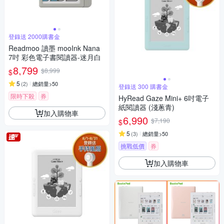
登錄送 2000購書金
Readmoo 讀墨 mooInk Nana
7吋 彩色電子書閱讀器-迷月白
8,799
$8,999
$
5
(
2
)
總銷量>50
登錄送 300 購書金
限時下殺
券
HyRead Gaze Mini+ 6吋電子
紙閱讀器 (淺蔥青)
加入購物車
6,990
$7,190
$
5
(
3
)
總銷量>50
挑戰低價
券
加入購物車