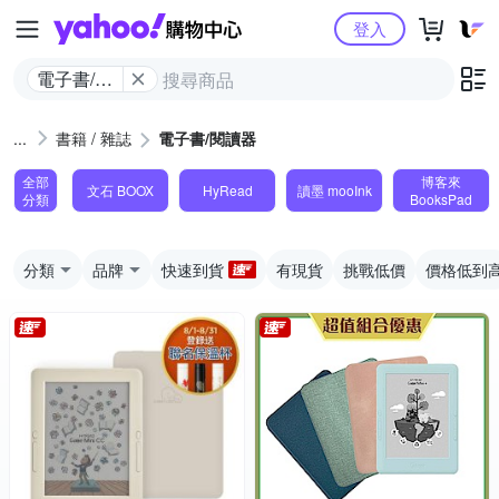
Yahoo購物中心
登入
電子書/閱
讀器
書籍 / 雜誌
電子書/閱讀器
全部
博客來
文石 BOOX
HyRead
讀墨 mooInk
分類
BooksPad
分類
品牌
快速到貨
有現貨
挑戰低價
價格低到