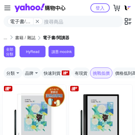
Yahoo購物中心
登入
電子書/閱
讀器
書籍 / 雜誌
電子書/閱讀器
全部
HyRead
讀墨 mooInk
分類
分類
品牌
快速到貨
有現貨
挑戰低價
價格低到