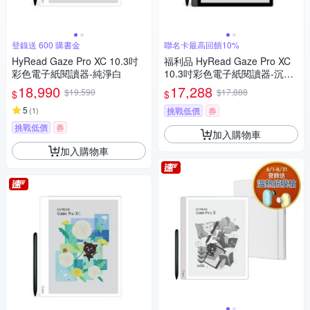
登錄送 600 購書金
聯名卡最高回饋10%
HyRead Gaze Pro XC 10.3吋
福利品 HyRead Gaze Pro XC
彩色電子紙閱讀器-純淨白
10.3吋彩色電子紙閱讀器-沉穩
黑
18,990
17,288
$19,590
$17,888
$
$
5
(
1
)
挑戰低價
券
挑戰低價
券
加入購物車
加入購物車