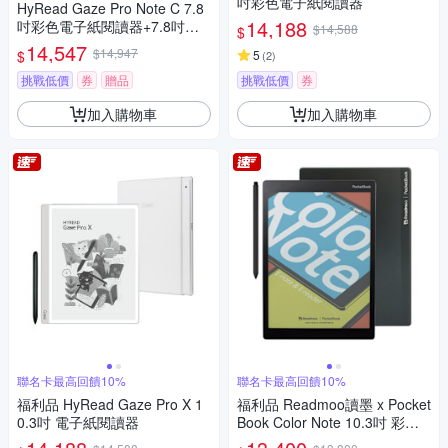
吋彩色電子紙閱讀器
HyRead Gaze Pro Note C 7.8
14,188
吋彩色電子紙閱讀器+7.8吋手
$14,588
$
寫類紙膜 (組合)
14,547
$14,947
$
5
(
2
)
挑戰低價
券
贈品
挑戰低價
券
加入購物車
加入購物車
聯名卡最高回饋10%
聯名卡最高回饋10%
福利品 HyRead Gaze Pro X 1
福利品 Readmoo讀墨 x Pocket
0.3吋 電子紙閱讀器
Book Color Note 10.3吋 彩色
電子紙平板