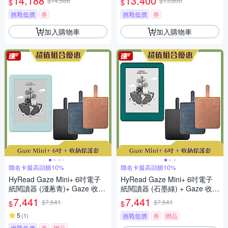
14,188
13,400
$14,588
$13,800
$
$
挑戰低價
券
挑戰低價
券
加入購物車
加入購物車
聯名卡最高回饋10%
聯名卡最高回饋10%
HyRead Gaze Mini+ 6吋電子
HyRead Gaze Mini+ 6吋電子
紙閱讀器 (淺蔥青)+ Gaze 收納
紙閱讀器 (石墨綠) + Gaze 收納
保護套 (組合)
保護套 (組合)
7,441
7,441
$7,641
$7,641
$
$
5
(
1
)
挑戰低價
券
贈品
挑戰低價
券
贈品