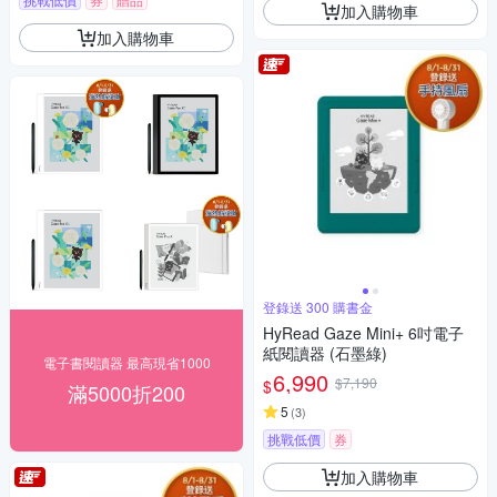
加入購物車
加入購物車
登錄送 300 購書金
HyRead Gaze Mini+ 6吋電子
紙閱讀器 (石墨綠)
電子書閱讀器 最高現省1000
6,990
$7,190
$
滿5000折200
5
(
3
)
挑戰低價
券
加入購物車