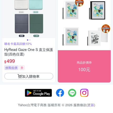
聯名卡最高回饋10%
HyRead Gaze One S 直立保護
殼(四色任選)
499
$
商品折價券
挑戰低價
券
100元
加入購物車
Yahoo台灣電子商務 版權所有 © 2026 服務條款(
更新
)