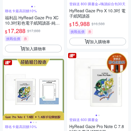
登錄送 800 購書金+嗨讀綜合包30天
HyRead Gaze Pro X 10.3吋 電
聯名卡最高回饋10%
子紙閱讀器
福利品 HyRead Gaze Pro XC
15,988
10.3吋彩色電子紙閱讀器-純淨
$16,588
$
白
17,288
$17,888
$
挑戰低價
券
挑戰低價
券
加入購物車
加入購物車
登錄送 600 購書金
HyRead Gaze Pro Note C 7.8
聯名卡最高回饋10%