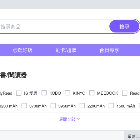
搜尋
必逛好店
刷卡/超取
會員專享
書/閱讀器
IS 愛思
Rea
HyRead
KOBO
KINYO
MEEBOOK
1200 mAh
3700mAh
3950mAh
2200mAh
1500 mAh
4100mAh
2050mAh
4000mAh
4300mAh
座
6.0吋
其他雜貨
6.13吋
13.3吋
6吋
5吋以下
300ppi)
1GB
256GB
1680 x 1264
512MB
4GB
16GB
2480 x 1860 (300ppi)
824 x 1648 (300p
展開全部
x 2400 (300 PPI)
748 x 1024 (300ppi)
1872 x 1404(300ppi)
1
最新上