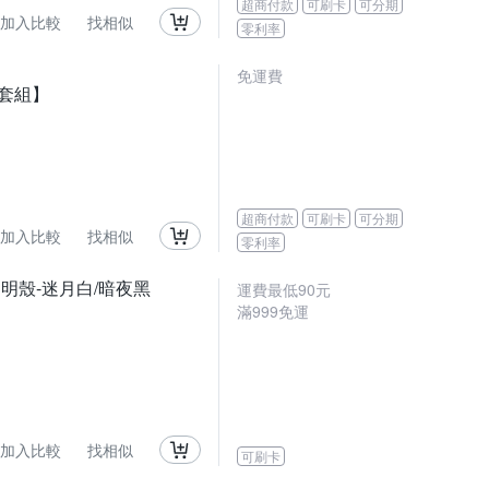
超商付款
可刷卡
可分期
加入比較
找相似
零利率
免運費
皮套組】
超商付款
可刷卡
可分期
加入比較
找相似
零利率
雙料透明殼-迷月白/暗夜黑
運費最低
90
元
滿
999
免運
加入比較
找相似
可刷卡