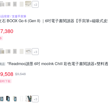
+2
新品現貨 / 支援手寫筆
文石 BOOX Go 6 (Gen II) ｜6吋電子書閱讀器【手寫筆+磁吸式
7,380
券
+3
*Readmoo讀墨 6吋 mooInk Chill 彩色電子書閱讀器+
商店
9,508
$
9,548
限時下殺
+3