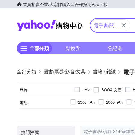
首頁
拍賣
企業/大宗採購入口
合作招商
App下載
Yahoo購物中心
電子書/閱讀
器
全部分類
點換券
登記送
電子
圖書/票券/影音/文具
書籍 / 雜誌
BOOX 文石
2M2
品牌
博客來
2300mAh
2000mAh
電池
品牌名稱
4600mAh
5500mAh
10.3吋
觸控筆
7吋
保護殼
7.8吋
手機
1072 x 1448
4G
64GB
2G
32GB
1404 x 1872 (
6G
128GB
3G
顯示螢幕尺寸
螢幕解析度
顏色
記憶體容量
商品類型
RAM
1240 x 930 (150dpi)
3200 
電子書/閱讀器 314 筆結果
熱門推薦