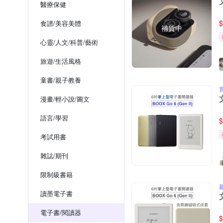
醫療保健
$
食譜/美容美體
補貨中
心靈/人文/科普/藝術
旅遊/生活風格
童書/親子教養
漫畫/輕小說/圖文
語言/學習
$
考試用書
雜誌/期刊
限制級書籍
讀墨電子書
電子書/閱讀器
$