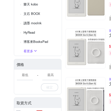
樂天 kobo
文石 BOOX
讀墨 mooInk
HyRead
博客來BooksPad
$
看更多
價格
-
確定
$
取貨方式