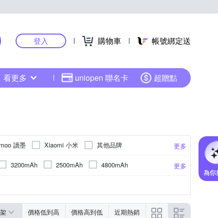
購物車
帳號綁定送
登入
看更多
uniopen 聯名卡
超贈點
dmoo 讀墨
Xiaomi 小米
其他品牌
更多
3200mAh
2500mAh
4800mAh
更多
pi)
2200 x 1650
1404 x 1872 (227ppi)
更多
200 x 1600
架
價格低到高
價格高到低
近期熱銷