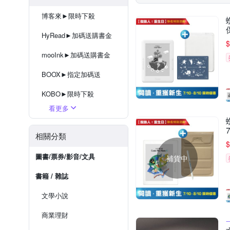
博客來►限時下殺
HyRead►加碼送購書金
$
mooInk►加碼送購書金
BOOX►指定加碼送
KOBO►限時下殺
看更多
Bigme►加碼送購書金
電子書閱讀器★配件任你選
相關分類
$
圖書/票券/影音/文具
補貨中
書籍 / 雜誌
文學小說
商業理財