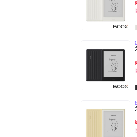
$
$
$