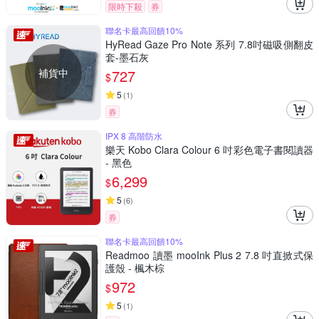
限時下殺
券
聯名卡最高回饋10%
HyRead Gaze Pro Note 系列 7.8吋磁吸側翻皮
套-墨石灰
補貨中
727
$
5
(
1
)
券
IPX 8 高階防水
樂天 Kobo Clara Colour 6 吋彩色電子書閱讀器
- 黑色
6,299
$
5
(
6
)
券
聯名卡最高回饋10%
Readmoo 讀墨 mooInk Plus 2 7.8 吋直掀式保
護殼 - 楓木棕
972
$
5
(
1
)