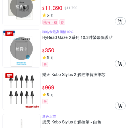
補貨中
11,390
$
$
11,790
5
(
1
)
限時下殺
券
聯名卡最高回饋10%
HyRead Gaze X系列 10.3吋螢幕保護貼
補貨中
350
$
5
(
1
)
券
樂天 Kobo Stylus 2 觸控筆替換筆芯
969
$
5
(
1
)
券
新色上市
樂天 Kobo Stylus 2 觸控筆 - 白色