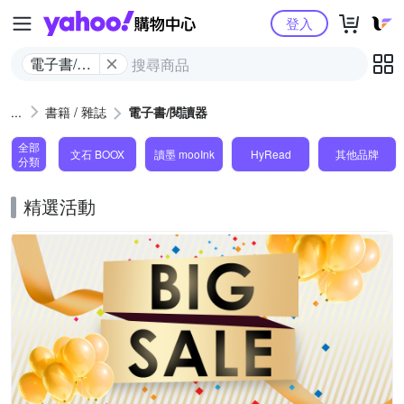
Yahoo購物中心
登入
電子書/閱
讀器
書籍 / 雜誌
電子書/閱讀器
全部
文石 BOOX
讀墨 mooInk
HyRead
其他品牌
分類
精選活動