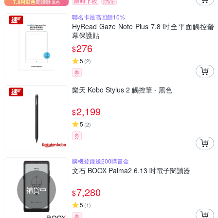
限時下殺
贈品
聯名卡最高回饋10%
HyRead Gaze Note Plus 7.8 吋全平面觸控螢
幕保護貼
276
$
5
(
2
)
券
樂天 Kobo Stylus 2 觸控筆 - 黑色
2,199
$
5
(
2
)
券
購機登錄送200購書金
文石 BOOX Palma2 6.13 吋電子閱讀器
補貨中
7,280
$
5
(
1
)
券