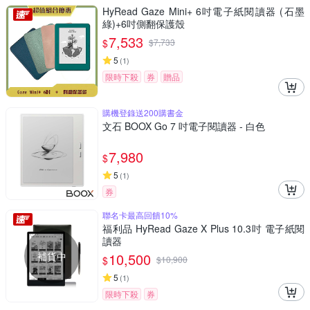
HyRead Gaze Mini+ 6吋電子紙閱讀器 (石墨
綠)+6吋側翻保護殼
7,533
$
$
7,733
5
(
1
)
限時下殺
券
贈品
購機登錄送200購書金
文石 BOOX Go 7 吋電子閱讀器 - 白色
7,980
$
5
(
1
)
券
聯名卡最高回饋10%
福利品 HyRead Gaze X Plus 10.3吋 電子紙閱
讀器
補貨中
10,500
$
$
10,900
5
(
1
)
限時下殺
券