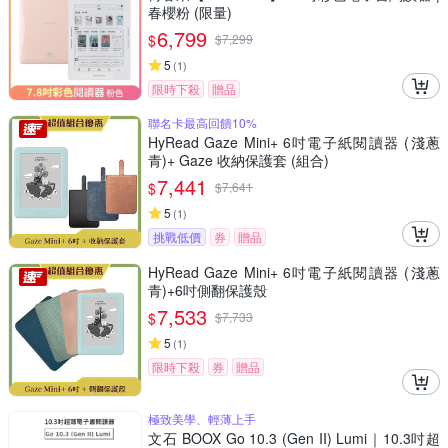
春櫻粉 (限量)
6,799
$
$
7,299
5
(
1
)
限時下殺
贈品
聯名卡最高回饋10%
HyRead Gaze Mini+ 6吋電子紙閱讀器 (淺蔥
青)+ Gaze 收納保護套 (組合)
7,441
$
$
7,641
5
(
1
)
挑戰低價
券
贈品
HyRead Gaze Mini+ 6吋電子紙閱讀器 (淺蔥
青)+6吋側翻保護殼
7,533
$
$
7,733
5
(
1
)
限時下殺
券
贈品
極致美學、輕薄上手
文石 BOOX Go 10.3 (Gen II) Lumi｜10.3吋超