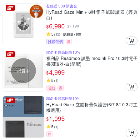
登錄送 300 購書金
HyRead Gaze Mini+ 6吋電子紙閱讀器 (經典
白)
6,990
$
$
7,190
5
(
15
)
總銷量>100
挑戰低價
券
聯名卡最高回饋10%
福利品 Readmoo 讀墨 mooInk Pro 10.3吋電子
書閱讀器-白(簡配)
補貨中
4,999
$
5
(
1
)
活動
券
聯名卡最高回饋10%
HyRead Gaze 立體折疊保護套(6/7.8/10.3吋主
機適用)
1,095
$
5
(
1
)
券