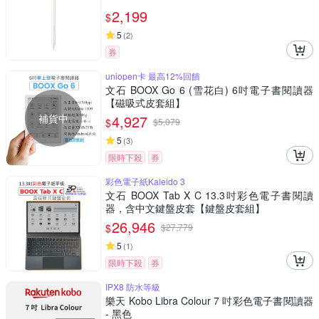
2,199
$
5
(
2
)
券
uniopen卡 最高12%回饋
文石 BOOX Go 6 (雪花白) 6吋電子書閱讀器
【磁吸式皮套組】
補貨中
4,927
$
$
5,079
5
(
3
)
限時下殺
券
彩色電子紙Kaleido 3
文石 BOOX Tab X C 13.3吋彩色電子書閱讀
器，含中文鍵盤皮套【鍵盤皮套組】
26,946
$
$
27,779
5
(
1
)
限時下殺
券
IPX8 防水等級
樂天 Kobo Libra Colour 7 吋彩色電子書閱讀器
- 黑色