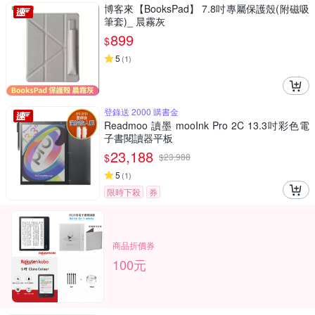
博客來【BooksPad】 7.8吋專屬保護殼(附磁吸
筆套)_ 晨霧灰
899
$
5
(
1
)
登錄送 2000 購書金
Readmoo 讀墨 mooInk Pro 2C 13.3吋彩色電
子書閱讀器平板
23,188
$
$
23,988
5
(
1
)
限時下殺
券
商品折價券
100元