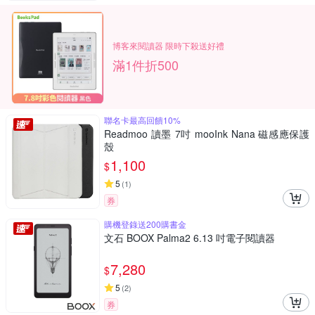
博客來閱讀器 限時下殺送好禮
滿1件折500
聯名卡最高回饋10%
Readmoo 讀墨 7吋 mooInk Nana 磁感應保護
殼
1,100
$
5
(
1
)
券
購機登錄送200購書金
文石 BOOX Palma2 6.13 吋電子閱讀器
7,280
$
5
(
2
)
券