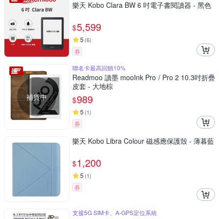
樂天 Kobo Clara BW 6 吋電子書閱讀器 - 黑色
5,599
$
5
(
6
)
券
聯名卡最高回饋10%
Readmoo 讀墨 mooInk Pro / Pro 2 10.3吋折疊
皮套 - 大地棕
補貨中
989
$
5
(
1
)
券
樂天 Kobo Libra Colour 磁感應保護殼 - 薄暮藍
1,200
$
5
(
1
)
券
支援5G SIM卡、A-GPS定位系統