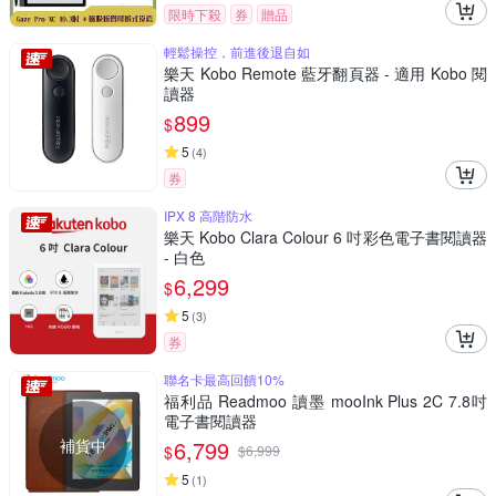
限時下殺
券
贈品
輕鬆操控，前進後退自如
樂天 Kobo Remote 藍牙翻頁器 - 適用 Kobo 閱
讀器
899
$
5
(
4
)
券
IPX 8 高階防水
樂天 Kobo Clara Colour 6 吋彩色電子書閱讀器
- 白色
6,299
$
5
(
3
)
券
聯名卡最高回饋10%
福利品 Readmoo 讀墨 mooInk Plus 2C 7.8吋
電子書閱讀器
補貨中
6,799
$
$
6,999
5
(
1
)