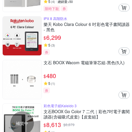
5
(
4
)
總銷量>50
限時下殺
券
IPX 8 高階防水
樂天 Kobo Clara Colour 6 吋彩色電子書閱讀器
- 黑色
6,299
$
5
(
3
)
券
文石 BOOX Wacom 電磁筆筆芯組-黑色(5入)
480
$
5
(
1
)
券
彩色電子紙Kaleido 3
文石BOOX Go Color 7 二代｜彩色7吋電子書閱
讀器(含磁吸式皮套)【皮套組】
補貨中
8,613
$
$
8,879