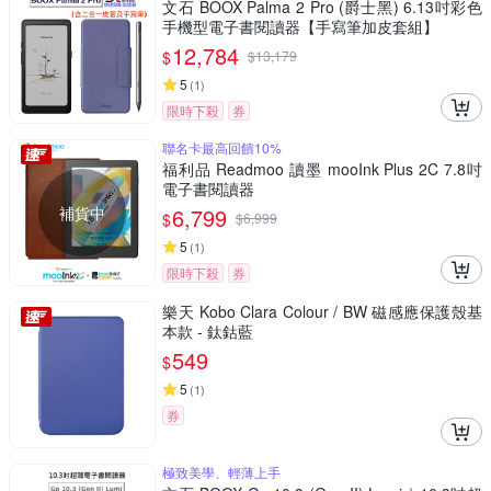
文石 BOOX Palma 2 Pro (爵士黑) 6.13吋彩色
手機型電子書閱讀器【手寫筆加皮套組】
12,784
$
$
13,179
5
(
1
)
限時下殺
券
聯名卡最高回饋10%
福利品 Readmoo 讀墨 mooInk Plus 2C 7.8吋
電子書閱讀器
補貨中
6,799
$
$
6,999
5
(
1
)
限時下殺
券
樂天 Kobo Clara Colour / BW 磁感應保護殼基
本款 - 鈦鈷藍
549
$
5
(
1
)
券
極致美學、輕薄上手