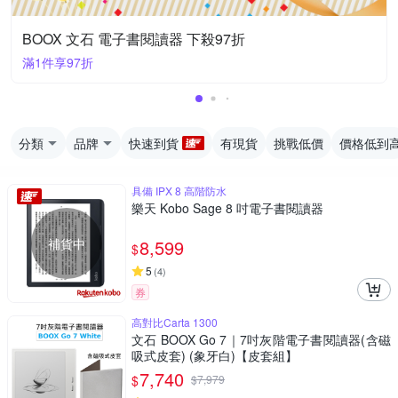
BOOX 文石 電子書閱讀器 下殺97折
滿1件享97折
分類
品牌
快速到貨
有現貨
挑戰低價
價格低到
具備 IPX 8 高階防水
樂天 Kobo Sage 8 吋電子書閱讀器
補貨中
8,599
$
5
(
4
)
券
高對比Carta 1300
文石 BOOX Go 7｜7吋灰階電子書閱讀器(含磁
吸式皮套) (象牙白)【皮套組】
7,740
$
$
7,979