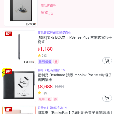
商品折價券
500元
專為書寫與創意捕捉而生
[加購]文石 BOOX InkSense Plus 主動式電容手
寫筆
1,180
$
5
(
2
)
挑戰低價
券
聯名卡最高回饋10%
福利品 Readmoo 讀墨 mooInk Pro 13.3吋電子
書閱讀器
8,688
$
$
8,888
5
(
3
)
限時下殺
券
限量送好禮(送完為止)
博客來【BooksPad】7.8吋彩色電子書閱讀器 |