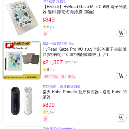
DIY包膜 免裁切
【Ezstick】HyRead Gaze Mini C 6吋 電子閱讀
器 適用 靜電式 類紙膜 (霧面)
349
$
5
(
1
)
券
聯名卡最高回饋10%
HyRead Gaze Pro XC 10.3吋彩色電子書閱讀
器(純淨白)+10.3吋側翻軟膠殼 (組合)
21,367
$
$
22,167
5
(
1
)
限時下殺
券
贈品
輕鬆操控，前進後退自如
樂天 Kobo Remote 藍牙翻頁器 - 適用 Kobo 閱
讀器
899
$
5
(
4
)
券
彩色電子紙Kaleido 3