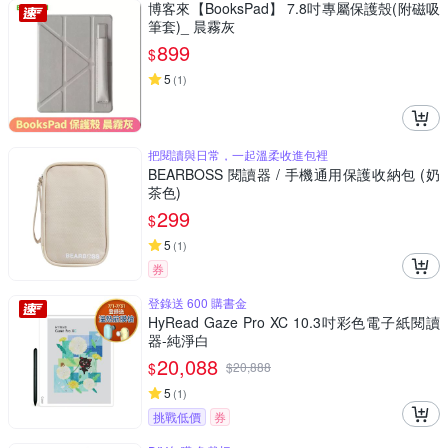
博客來【BooksPad】 7.8吋專屬保護殼(附磁吸
筆套)_ 晨霧灰
899
$
5
(
1
)
把閱讀與日常，一起溫柔收進包裡
BEARBOSS 閱讀器 / 手機通用保護收納包 (奶
茶色)
299
$
5
(
1
)
券
登錄送 600 購書金
HyRead Gaze Pro XC 10.3吋彩色電子紙閱讀
器-純淨白
20,088
$
$
20,888
5
(
1
)
挑戰低價
券