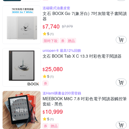
送磁吸式油畫皮套
文石 BOOX Go 7(象牙白) 7吋灰階電子書閱讀
器
7,740
$
$
7,979
5
(
1
)
限時下殺
券
贈品
uniopen卡 最高12%回饋
文石 BOOX Tab X C 13.3 吋彩色電子閱讀器
25,080
$
5
(
1
)
券
送Hami購書金200需登錄
MEEBOOK M8C 7.8 吋彩色電子閱讀器觸控筆
套組 - 黑色
補貨中
10,999
$
5
(
1
)
券
贈品