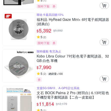
5
(
1
)
限時下殺
券
聯名卡最高回饋10%
福利品 HyRead Gaze Mini+ 6吋電子紙閱讀器
(經典白)
補貨中
5,392
$
$
5,592
5
(
2
)
限時下殺
券
限時爆殺 售完為止
Kobo Libra Colour 7吋彩色電子書閱讀器。32
GB 白色 單機
補貨中
7,990
$
5
(
2
)
總銷量>100
券
支援5G SIM卡、A-GPS定位系統
文石 BOOX Palma 2 Pro (輕羽白) 6.13吋彩色
手機型電子書閱讀器【二合一皮套組】
11,814
$
$
12,179
5
(
1
)