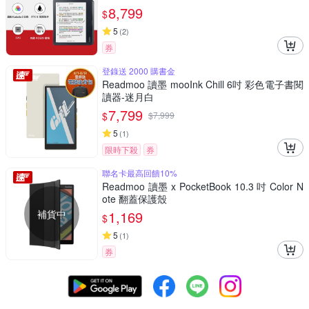
8,799
$
5
(
2
)
券
登錄送 2000 購書金
Readmoo 讀墨 mooInk Chill 6吋 彩色電子書閱
讀器-迷月白
7,799
$
$
7,999
5
(
1
)
限時下殺
券
聯名卡最高回饋10%
Readmoo 讀墨 x PocketBook 10.3 吋 Color N
ote 翻蓋保護殼
補貨中
1,169
$
5
(
1
)
券