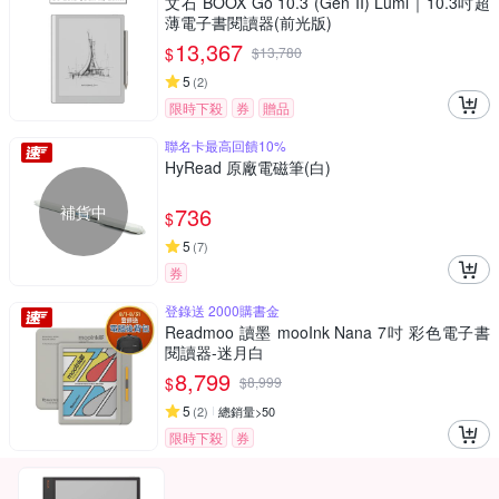
文石 BOOX Go 10.3 (Gen II) Lumi｜10.3吋超
薄電子書閱讀器(前光版)
13,367
$
$
13,780
5
(
2
)
限時下殺
券
贈品
聯名卡最高回饋10%
HyRead 原廠電磁筆(白)
補貨中
736
$
5
(
7
)
券
登錄送 2000購書金
Readmoo 讀墨 mooInk Nana 7吋 彩色電子書
閱讀器-迷月白
8,799
$
$
8,999
5
(
2
)
總銷量>50
限時下殺
券