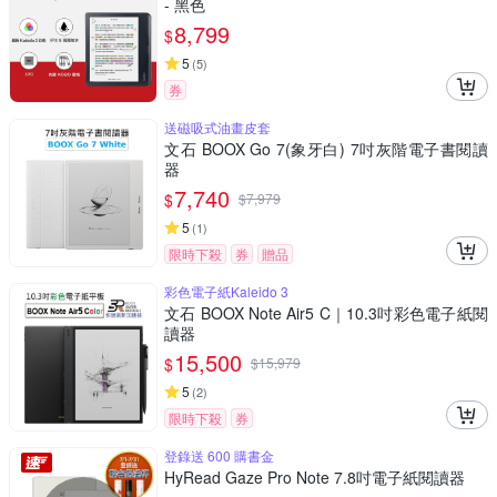
- 黑色
8,799
$
5
(
5
)
券
送磁吸式油畫皮套
文石 BOOX Go 7(象牙白) 7吋灰階電子書閱讀
器
7,740
$
$
7,979
5
(
1
)
限時下殺
券
贈品
彩色電子紙Kaleido 3
文石 BOOX Note Air5 C｜10.3吋彩色電子紙閱
讀器
15,500
$
$
15,979
5
(
2
)
限時下殺
券
登錄送 600 購書金
HyRead Gaze Pro Note 7.8吋電子紙閱讀器