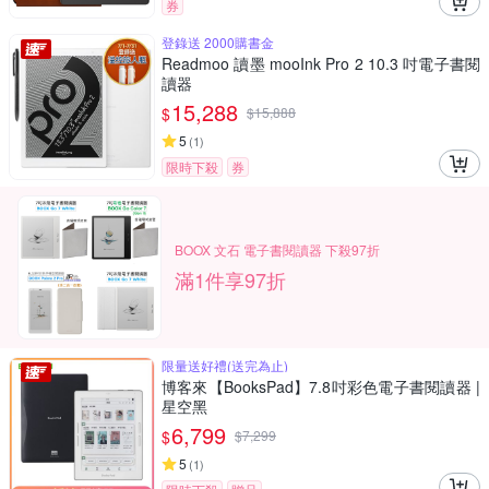
券
登錄送 2000購書金
Readmoo 讀墨 mooInk Pro 2 10.3 吋電子書閱
讀器
15,288
$
$
15,888
5
(
1
)
限時下殺
券
BOOX 文石 電子書閱讀器 下殺97折
滿1件享97折
限量送好禮(送完為止)
博客來【BooksPad】7.8吋彩色電子書閱讀器 |
星空黑
6,799
$
$
7,299
5
(
1
)