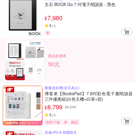
文石 BOOX Go 7 吋電子閱讀器 - 黑色
7,980
$
5
(
1
)
券
商品折價券
50元
限量送好禮(送完為止)
博客來【BooksPad】7.8吋彩色電子書閱讀器
三件優惠組(白色主機+白筆+殼)
8,799
$
$
9,299
5
(
1
)
限時下殺
券
贈品
具備 IPX 8 高階防水