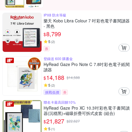
IPX8 防水等級
樂天 Kobo Libra Colour 7 吋彩色電子書閱讀器
- 黑色
8,799
$
5
(
2
)
券
登錄送 600 購書金
HyRead Gaze Pro Note C 7.8吋彩色電子紙閱
讀器
14,188
$
$
14,588
5
(
2
)
挑戰低價
券
聯名卡最高回饋10%
HyRead Gaze Pro XC 10.3吋彩色電子書閱讀
器(沉穩黑)+磁吸折疊可拆式皮套 (組合)
21,827
$
$
22,627
5
(
1
)