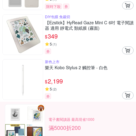
限時下殺
券
DIY包膜 免裁切
【Ezstick】HyRead Gaze Mini C 6吋 電子閱讀
器 適用 靜電式 類紙膜 (霧面)
349
$
5
(
1
)
券
新色上市
樂天 Kobo Stylus 2 觸控筆 - 白色
2,199
$
5
(
2
)
券
電子書閱讀器 最高現省1000
滿5000折200