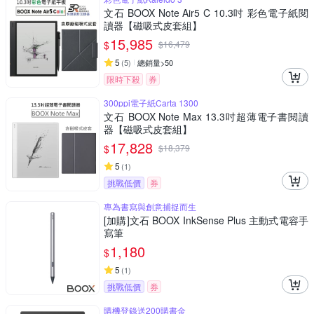
文石 BOOX Note Air5 C 10.3吋 彩色電子紙閱
讀器【磁吸式皮套組】
15,985
$
$
16,479
5
(
5
)
總銷量>50
限時下殺
券
300ppi電子紙Carta 1300
文石 BOOX Note Max 13.3吋超薄電子書閱讀
器【磁吸式皮套組】
17,828
$
$
18,379
5
(
1
)
挑戰低價
券
專為書寫與創意捕捉而生
[加購]文石 BOOX InkSense Plus 主動式電容手
寫筆
1,180
$
5
(
1
)
挑戰低價
券
購機登錄送200購書金