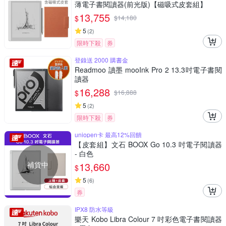
薄電子書閱讀器(前光版)【磁吸式皮套組】
13,755
$
$
14,180
5
(
2
)
限時下殺
券
登錄送 2000 購書金
Readmoo 讀墨 mooInk Pro 2 13.3吋電子書閱
讀器
16,288
$
$
16,888
5
(
2
)
限時下殺
券
uniopen卡 最高12%回饋
【皮套組】文石 BOOX Go 10.3 吋電子閱讀器
- 白色
補貨中
13,660
$
5
(
6
)
券
IPX8 防水等級
樂天 Kobo Libra Colour 7 吋彩色電子書閱讀器