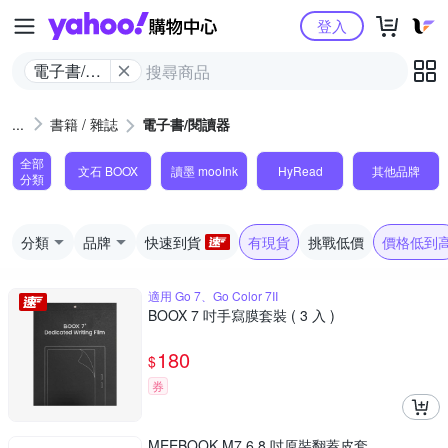
Yahoo購物中心
登入
電子書/閱
讀器
書籍 / 雜誌
電子書/閱讀器
全部
文石 BOOX
讀墨 mooInk
HyRead
其他品牌
分類
分類
品牌
快速到貨
有現貨
挑戰低價
價格低到
適用 Go 7、Go Color 7II
BOOX 7 吋手寫膜套裝 ( 3 入 )
180
$
券
MEEBOOK M7 6.8 吋原裝翻蓋皮套