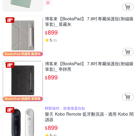
券
博客來【BooksPad】 7.8吋專屬保護殼(附磁吸
筆套)_ 晨霧灰
899
$
5
(
1
)
博客來【BooksPad】 7.8吋專屬保護殼(附磁吸
筆套)_ 寧靜黑
899
$
輕鬆操控，前進後退自如
樂天 Kobo Remote 藍牙翻頁器 - 適用 Kobo 閱
讀器
899
$
5
(
4
)