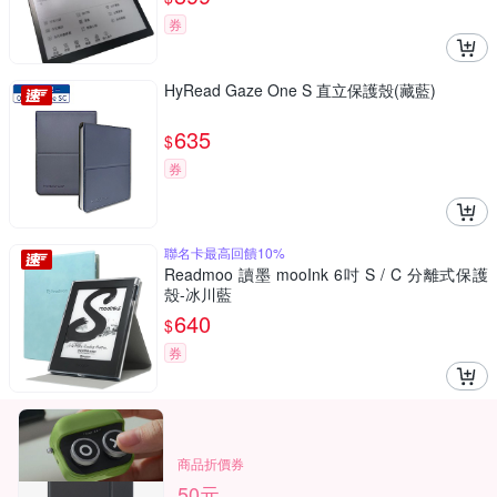
券
HyRead Gaze One S 直立保護殼(藏藍)
635
$
券
聯名卡最高回饋10%
Readmoo 讀墨 mooInk 6吋 S / C 分離式保護
殼-冰川藍
640
$
券
商品折價券
50元