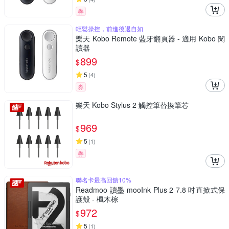
券
輕鬆操控，前進後退自如
樂天 Kobo Remote 藍牙翻頁器 - 適用 Kobo 閱
讀器
899
$
5
(
4
)
券
樂天 Kobo Stylus 2 觸控筆替換筆芯
969
$
5
(
1
)
券
聯名卡最高回饋10%
Readmoo 讀墨 mooInk Plus 2 7.8 吋直掀式保
護殼 - 楓木棕
972
$
5
(
1
)