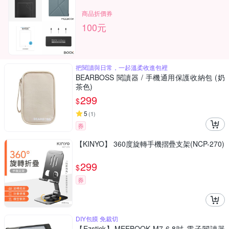
商品折價券
100元
把閱讀與日常，一起溫柔收進包裡
BEARBOSS 閱讀器 / 手機通用保護收納包 (奶
茶色)
299
$
5
(
1
)
券
【KINYO】 360度旋轉手機摺疊支架(NCP-270)
299
$
券
DIY包膜 免裁切
【Ezstick】MEEBOOK M7 6.8吋 電子閱讀器