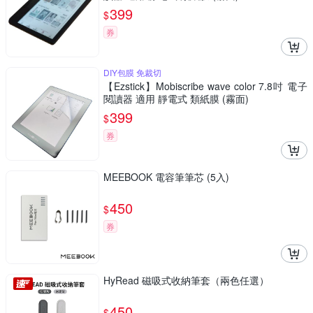
399
$
券
DIY包膜 免裁切
【Ezstick】Mobiscribe wave color 7.8吋 電子
閱讀器 適用 靜電式 類紙膜 (霧面)
399
$
券
MEEBOOK 電容筆筆芯 (5入)
450
$
券
HyRead 磁吸式收納筆套（兩色任選）
450
$