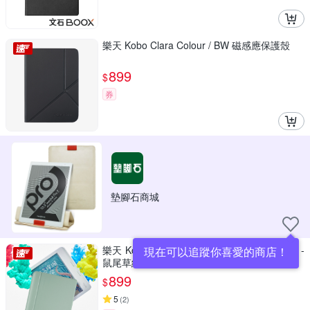
樂天 Kobo Clara Colour / BW 磁感應保護殼
899
$
券
墊腳石商城
樂天 Kobo Libra Colour 磁感應保護殼基本款 -
現在可以追蹤你喜愛的商店！
鼠尾草綠
899
$
5
(
2
)