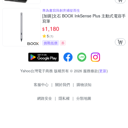
專為書寫與創意捕捉而生
[加購]文石 BOOX InkSense Plus 主動式電容手
寫筆
1,180
$
5
(
1
)
挑戰低價
券
Yahoo台灣電子商務 版權所有 © 2026 服務條款(
更新
)
客服中心
|
關於我們
|
購物須知
網路安全
|
隱私權
|
分類地圖