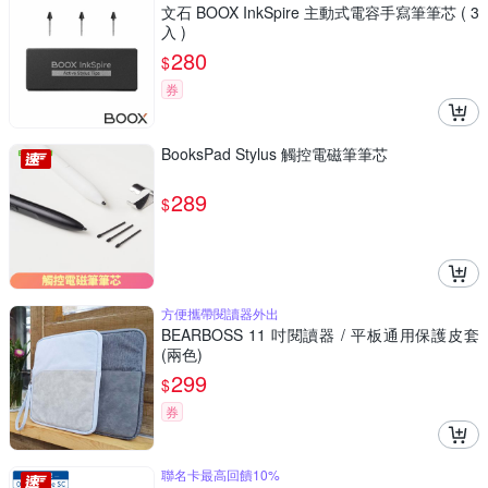
文石 BOOX InkSpire 主動式電容手寫筆筆芯 ( 3
入 )
280
$
券
BooksPad Stylus 觸控電磁筆筆芯
289
$
方便攜帶閱讀器外出
BEARBOSS 11 吋閱讀器 / 平板通用保護皮套
(兩色)
299
$
券
聯名卡最高回饋10%