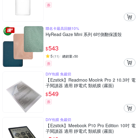
券
聯名卡最高回饋10%
HyRead Gaze Mini 系列 6吋側翻保護殼
543
$
5
(
11
)
總銷量>50
券
DIY包膜 免裁切
【Ezstick】Readmoo Moolnk Pro 2 10.3吋 電
子閱讀器 適用 靜電式 類紙膜 (霧面)
549
$
券
DIY包膜 免裁切
【Ezstick】Meebook P10 Pro Edition 10吋 電
子閱讀器 適用 靜電式 類紙膜 (霧面)