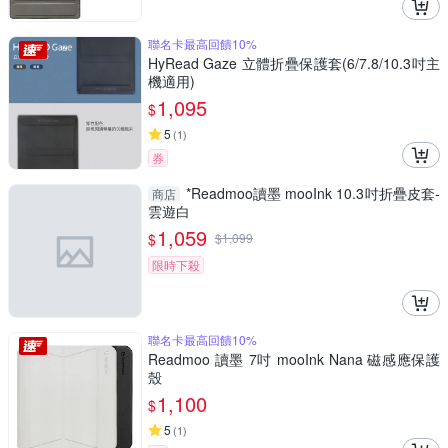
聯名卡最高回饋10%
HyRead Gaze 立體折疊保護套(6/7.8/10.3吋主
機適用)
1,095
$
5
(
1
)
券
*Readmoo讀墨 mooInk 10.3吋折疊皮套-
商店
雲遊白
1,059
$
$
1,099
限時下殺
聯名卡最高回饋10%
Readmoo 讀墨 7吋 mooInk Nana 磁感應保護
殼
1,100
$
5
(
1
)