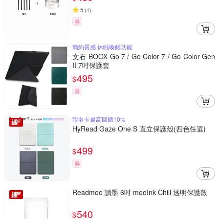
5
(
1
)
券
簡約質感 休眠喚醒功能
文石 BOOX Go 7 / Go Color 7 / Go Color Gen
II 7吋保護套
495
$
券
聯名卡最高回饋10%
HyRead Gaze One S 直立保護殼(四色任選)
499
$
券
Readmoo 讀墨 6吋 mooInk Chill 透明保護殼
540
$