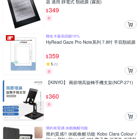
器 適用 靜電式 類紙膜 (霧面)
349
$
券
聯名卡最高回饋10%
HyRead Gaze Pro Note系列 7.8吋 手寫類紙膜
359
$
5
(
1
)
券
【KINYO】 兩節增高旋轉手機支架(NCP-271)
360
$
券
簡約有質感 休眠喚醒功能
簡約質感!! 休眠喚醒功能 Kobo Clara Colour /