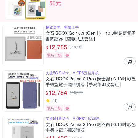
50元
極致美學、輕薄上手
文石 BOOX Go 10.3 (Gen II)｜10.3吋超薄電子
書閱讀器【磁吸式皮套組】
12,785
$
$
13,180
限時下殺
券
支援5G SIM卡、A-GPS定位系統
文石 BOOX Palma 2 Pro (爵士黑) 6.13吋彩色
手機型電子書閱讀器【手寫筆加皮套組】
12,784
$
$
13,179
5
(
1
)
限時下殺
券
支援5G SIM卡、A-GPS定位系統
文石 BOOX Palma 2 Pro (輕羽白) 6.13吋彩色
手機型電子書閱讀器
11,426
$
11,779