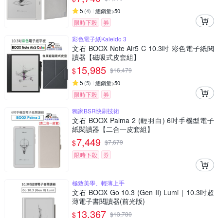
5
(
4
)
總銷量>50
限時下殺
券
彩色電子紙Kaleido 3
文石 BOOX Note Air5 C 10.3吋 彩色電子紙閱
讀器【磁吸式皮套組】
15,985
$
$
16,479
5
(
5
)
總銷量>50
限時下殺
券
獨家BSR快刷技術
文石 BOOX Palma 2 (輕羽白) 6吋手機型電子
紙閱讀器【二合一皮套組】
7,449
$
$
7,679
限時下殺
券
極致美學、輕薄上手
文石 BOOX Go 10.3 (Gen II) Lumi｜10.3吋超
薄電子書閱讀器(前光版)
13,367
$
$
13,780