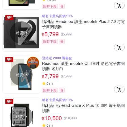
限時下殺
券
聯名卡最高回饋10%
福利品 Readmoo 讀墨 mooInk Plus 2 7.8吋電
子書閱讀器
補貨中
5,799
$
$
5,999
限時下殺
券
登錄送 2000 購書金
Readmoo 讀墨 mooInk Chill 6吋 彩色電子書閱
讀器-迷月白
補貨中
7,799
$
$
7,999
5
(
1
)
限時下殺
券
聯名卡最高回饋10%
福利品 HyRead Gaze X Plus 10.3吋 電子紙閱
讀器
補貨中
10,500
$
$
10,900
5
(
1
)