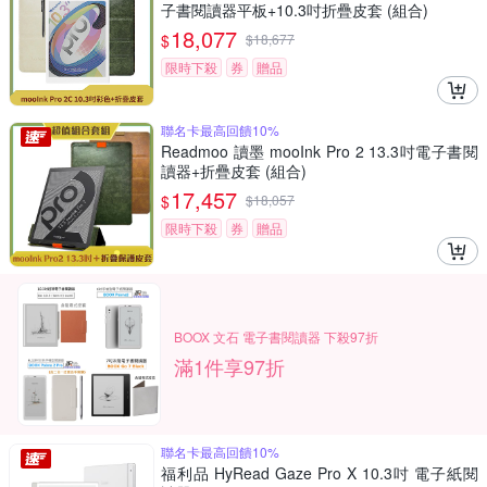
子書閱讀器平板+10.3吋折疊皮套 (組合)
18,077
$
$
18,677
限時下殺
券
贈品
聯名卡最高回饋10%
Readmoo 讀墨 mooInk Pro 2 13.3吋電子書閱
讀器+折疊皮套 (組合)
17,457
$
$
18,057
限時下殺
券
贈品
BOOX 文石 電子書閱讀器 下殺97折
滿1件享97折
聯名卡最高回饋10%
福利品 HyRead Gaze Pro X 10.3吋 電子紙閱