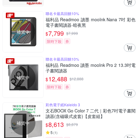
聯名卡最高回饋10%
福利品 Readmoo 讀墨 mooInk Nana 7吋 彩色
電子書閱讀器-暗夜黑
補貨中
7,799
$
$
7,999
限時下殺
券
聯名卡最高回饋10%
福利品 Readmoo 讀墨 mooInk Pro 2 13.3吋電
子書閱讀器
補貨中
12,488
$
$
12,888
限時下殺
券
彩色電子紙Kaleido 3
文石BOOX Go Color 7 二代｜彩色7吋電子書閱
讀器(含磁吸式皮套)【皮套組】
補貨中
8,613
$
$
8,879
5
(
1
)