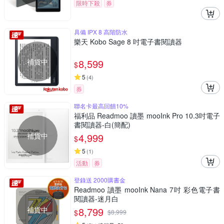
限時下殺
券
具備 IPX 8 高階防水
樂天 Kobo Sage 8 吋電子書閱讀器
補貨中
8,599
$
5
(
4
)
券
聯名卡最高回饋10%
福利品 Readmoo 讀墨 mooInk Pro 10.3吋電子
書閱讀器-白(簡配)
補貨中
4,999
$
5
(
1
)
活動
券
登錄送 2000購書金
Readmoo 讀墨 mooInk Nana 7吋 彩色電子書
閱讀器-迷月白
補貨中
8,799
$
$
8,999