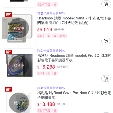
限時下殺
券
聯名卡最高回饋10%
Readmoo 讀墨 mooInk Nana 7吋 彩色電子書
閱讀器-迷月白+7吋透明殼 (組合)
補貨中
9,519
$
$
9,719
限時下殺
券
贈品
聯名卡最高回饋10%
福利品 Readmoo 讀墨 mooInk Pro 2C 13.3吋
彩色電子書閱讀器平板
補貨中
16,288
$
$
16,888
限時下殺
券
聯名卡最高回饋10%
福利品 HyRead Gaze Pro Note C 7.8吋彩色電
子紙閱讀器
補貨中
13,488
$
$
13,888
限時下殺
券