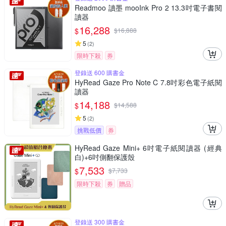
Readmoo 讀墨 mooInk Pro 2 13.3吋電子書閱
讀器
16,288
$
$
16,888
5
(
2
)
限時下殺
券
登錄送 600 購書金
HyRead Gaze Pro Note C 7.8吋彩色電子紙閱
讀器
14,188
$
$
14,588
5
(
2
)
挑戰低價
券
HyRead Gaze Mini+ 6吋電子紙閱讀器 (經典
白)+6吋側翻保護殼
7,533
$
$
7,733
限時下殺
券
贈品
登錄送 300 購書金