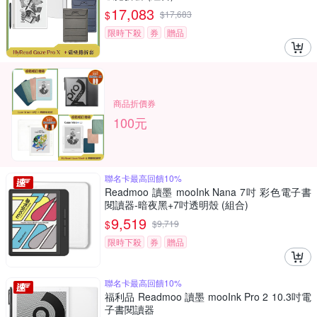
17,083
$
$
17,683
限時下殺
券
贈品
商品折價券
100元
聯名卡最高回饋10%
Readmoo 讀墨 mooInk Nana 7吋 彩色電子書
閱讀器-暗夜黑+7吋透明殼 (組合)
9,519
$
$
9,719
限時下殺
券
贈品
聯名卡最高回饋10%
福利品 Readmoo 讀墨 mooInk Pro 2 10.3吋電
子書閱讀器