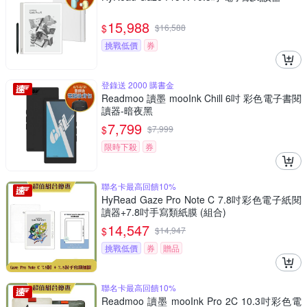
15,988
$
$
16,588
挑戰低價
券
登錄送 2000 購書金
Readmoo 讀墨 mooInk Chill 6吋 彩色電子書閱
讀器-暗夜黑
7,799
$
$
7,999
限時下殺
券
聯名卡最高回饋10%
HyRead Gaze Pro Note C 7.8吋彩色電子紙閱
讀器+7.8吋手寫類紙膜 (組合)
14,547
$
$
14,947
挑戰低價
券
贈品
聯名卡最高回饋10%
Readmoo 讀墨 mooInk Pro 2C 10.3吋彩色電