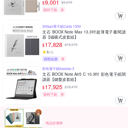
9,001
$
$
9,279
限時下殺
券
300ppi電子紙Carta 1300
文石 BOOX Note Max 13.3吋超薄電子書閱讀
器【磁吸式皮套組】
17,828
$
$
18,379
5
(
1
)
挑戰低價
券
彩色電子紙Kaleido 3
文石 BOOX Note Air5 C 10.3吋 彩色電子紙閱
讀器【鍵盤皮套組】
17,925
$
$
18,479
限時下殺
券
商品折價券