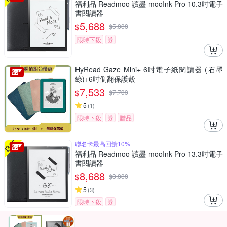
福利品 Readmoo 讀墨 mooInk Pro 10.3吋電子
書閱讀器
5,688
$
$
5,888
限時下殺
券
HyRead Gaze Mini+ 6吋電子紙閱讀器 (石墨
綠)+6吋側翻保護殼
7,533
$
$
7,733
5
(
1
)
限時下殺
券
贈品
聯名卡最高回饋10%
福利品 Readmoo 讀墨 mooInk Pro 13.3吋電子
書閱讀器
8,688
$
$
8,888
5
(
3
)
限時下殺
券