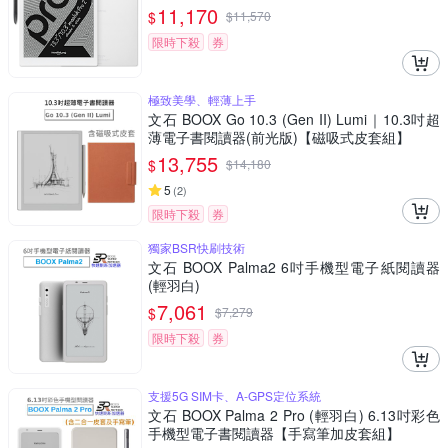
11,170
$
$
11,570
限時下殺
券
極致美學、輕薄上手
文石 BOOX Go 10.3 (Gen II) Lumi｜10.3吋超
薄電子書閱讀器(前光版)【磁吸式皮套組】
13,755
$
$
14,180
5
(
2
)
限時下殺
券
獨家BSR快刷技術
文石 BOOX Palma2 6吋手機型電子紙閱讀器
(輕羽白)
7,061
$
$
7,279
限時下殺
券
支援5G SIM卡、A-GPS定位系統
文石 BOOX Palma 2 Pro (輕羽白) 6.13吋彩色
手機型電子書閱讀器【手寫筆加皮套組】