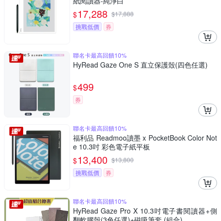
紙閱讀器-純淨白
17,288
$
$
17,888
挑戰低價
券
聯名卡最高回饋10%
HyRead Gaze One S 直立保護殼(四色任選)
499
$
券
聯名卡最高回饋10%
福利品 Readmoo讀墨 x PocketBook Color Not
e 10.3吋 彩色電子紙平板
13,400
$
$
13,800
挑戰低價
券
聯名卡最高回饋10%
HyRead Gaze Pro X 10.3吋電子書閱讀器+側
翻軟膠殼(3色任選)+磁吸筆套 (組合)