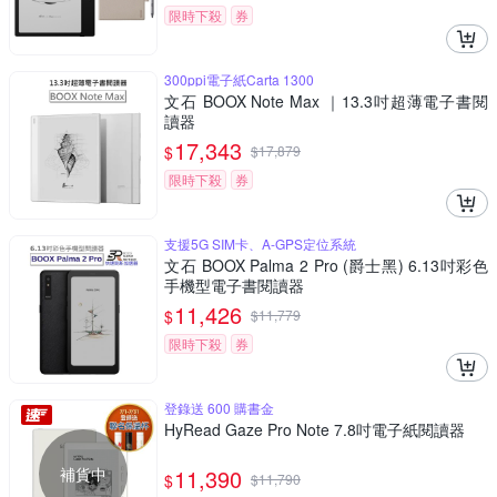
限時下殺
券
300ppi電子紙Carta 1300
文石 BOOX Note Max ｜13.3吋超薄電子書閱
讀器
17,343
$
$
17,879
限時下殺
券
支援5G SIM卡、A-GPS定位系統
文石 BOOX Palma 2 Pro (爵士黑) 6.13吋彩色
手機型電子書閱讀器
11,426
$
$
11,779
限時下殺
券
登錄送 600 購書金
HyRead Gaze Pro Note 7.8吋電子紙閱讀器
補貨中
11,390
$
$
11,790