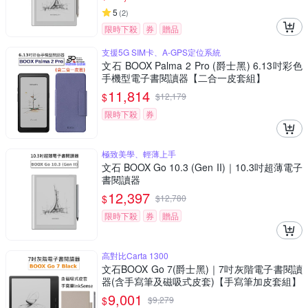
5
(
2
)
限時下殺
券
贈品
支援5G SIM卡、A-GPS定位系統
文石 BOOX Palma 2 Pro (爵士黑) 6.13吋彩色
手機型電子書閱讀器【二合一皮套組】
11,814
$
$
12,179
限時下殺
券
極致美學、輕薄上手
文石 BOOX Go 10.3 (Gen II)｜10.3吋超薄電子
書閱讀器
12,397
$
$
12,780
限時下殺
券
贈品
高對比Carta 1300
文石BOOX Go 7(爵士黑)｜7吋灰階電子書閱讀
器(含手寫筆及磁吸式皮套)【手寫筆加皮套組】
9,001
$
$
9,279