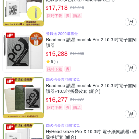
17,718
$
$
18,318
限時下殺
券
贈品
登錄送 2000購書金
Readmoo 讀墨 mooInk Pro 2 10.3 吋電子書閱
讀器
15,288
$
$
15,888
5
(
1
)
限時下殺
券
聯名卡最高回饋10%
Readmoo 讀墨 mooInk Pro 2 10.3 吋電子書閱
讀器+10.3吋折疊皮套 (組合)
16,277
$
$
16,877
限時下殺
券
贈品
聯名卡最高回饋10%
HyRead Gaze Pro X 10.3吋 電子紙閱讀器+磁
吸捲折套 (組合)