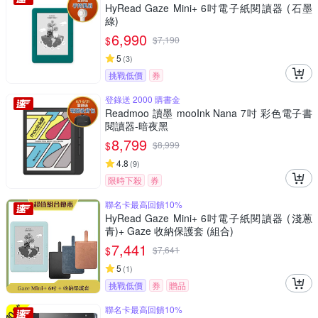
HyRead Gaze Mini+ 6吋電子紙閱讀器 (石墨
綠)
6,990
$
$
7,190
5
(
3
)
挑戰低價
券
登錄送 2000 購書金
Readmoo 讀墨 mooInk Nana 7吋 彩色電子書
閱讀器-暗夜黑
8,799
$
$
8,999
4.8
(
9
)
限時下殺
券
聯名卡最高回饋10%
HyRead Gaze Mini+ 6吋電子紙閱讀器 (淺蔥
青)+ Gaze 收納保護套 (組合)
7,441
$
$
7,641
5
(
1
)
挑戰低價
券
贈品
聯名卡最高回饋10%