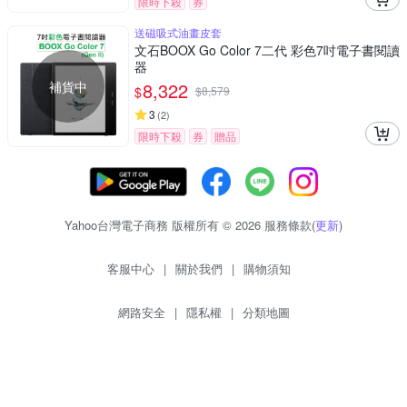
限時下殺
券
送磁吸式油畫皮套
文石BOOX Go Color 7二代 彩色7吋電子書閱讀
器
補貨中
8,322
$
$
8,579
3
(
2
)
限時下殺
券
贈品
Yahoo台灣電子商務 版權所有 © 2026 服務條款(
更新
)
客服中心
|
關於我們
|
購物須知
網路安全
|
隱私權
|
分類地圖