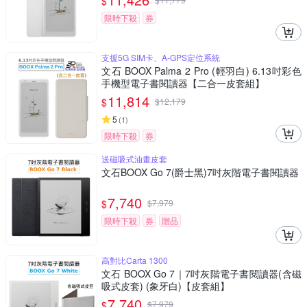
$
限時下殺
券
支援5G SIM卡、A-GPS定位系統
文石 BOOX Palma 2 Pro (輕羽白) 6.13吋彩色
手機型電子書閱讀器【二合一皮套組】
11,814
$
$
12,179
5
(
1
)
限時下殺
券
送磁吸式油畫皮套
文石BOOX Go 7(爵士黑)7吋灰階電子書閱讀器
7,740
$
$
7,979
限時下殺
券
贈品
高對比Carta 1300
文石 BOOX Go 7｜7吋灰階電子書閱讀器(含磁
吸式皮套) (象牙白)【皮套組】
7,740
$
$
7,979