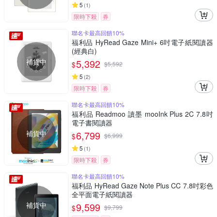
5
(
1
)
限時下殺
券
聯名卡最高回饋10%
福利品 HyRead Gaze Mini+ 6吋電子紙閱讀器
(經典白)
補貨中
5,392
$
$
5,592
5
(
2
)
限時下殺
券
聯名卡最高回饋10%
福利品 Readmoo 讀墨 mooInk Plus 2C 7.8吋
電子書閱讀器
補貨中
6,799
$
$
6,999
5
(
1
)
限時下殺
券
聯名卡最高回饋10%
福利品 HyRead Gaze Note Plus CC 7.8吋彩色
全平面電子紙閱讀器
補貨中
9,599
$
$
9,799