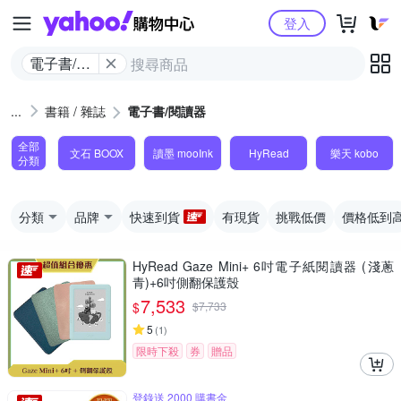
Yahoo購物中心
登入
電子書/閱
讀器
書籍 / 雜誌
電子書/閱讀器
全部
文石 BOOX
讀墨 mooInk
HyRead
樂天 kobo
分類
分類
品牌
快速到貨
有現貨
挑戰低價
價格低到
HyRead Gaze Mini+ 6吋電子紙閱讀器 (淺蔥
青)+6吋側翻保護殼
7,533
$
$
7,733
5
(
1
)
限時下殺
券
贈品
登錄送 2000 購書金