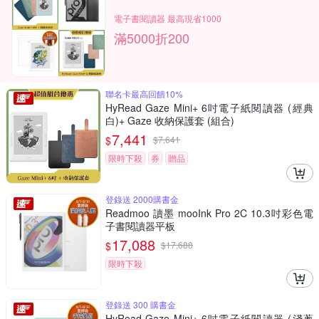
電子書閱讀器 最高現省1000
滿5000折200
聯名卡最高回饋10%
HyRead Gaze Mini+ 6吋電子紙閱讀器 (經典
白)+ Gaze 收納保護套 (組合)
7,441
$
$
7,641
限時下殺
券
贈品
登錄送 2000購書金
Readmoo 讀墨 mooInk Pro 2C 10.3吋彩色電
子書閱讀器平板
17,088
$
$
17,688
限時下殺
登錄送 300 購書金
HyRead Gaze Mini+ 6吋電子紙閱讀器 (淺蔥