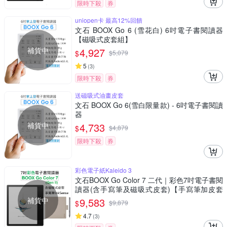
限時下殺
券
uniopen卡 最高12%回饋
文石 BOOX Go 6 (雪花白) 6吋電子書閱讀器
【磁吸式皮套組】
補貨中
4,927
$
$
5,079
5
(
3
)
限時下殺
券
送磁吸式油畫皮套
文石 BOOX Go 6(雪白限量款) - 6吋電子書閱讀
器
補貨中
4,733
$
$
4,879
限時下殺
券
彩色電子紙Kaleido 3
文石BOOX Go Color 7 二代｜彩色7吋電子書閱
讀器(含手寫筆及磁吸式皮套)【手寫筆加皮套
組】
補貨中
9,583
$
$
9,879
4.7
(
3
)