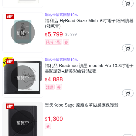
聯名卡最高回饋10%
福利品 HyRead Gaze Mini+ 6吋電子紙閱讀器
(淺蔥青)
補貨中
5,799
$
$
5,999
限時下殺
券
聯名卡最高回饋10%
福利品 Readmoo 讀墨 mooInk Pro 10.3吋電子
書閱讀器+精美彩繪背貼2張
補貨中
4,888
$
活動
券
樂天Kobo Sage 原廠皮革磁感應保護殼
1,300
$
補貨中
券