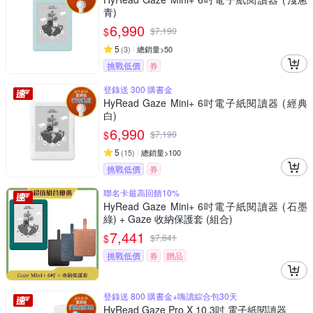
青)
6,990
$
$
7,190
5
(
3
)
總銷量>50
挑戰低價
券
登錄送 300 購書金
HyRead Gaze Mini+ 6吋電子紙閱讀器 (經典
白)
6,990
$
$
7,190
5
(
15
)
總銷量>100
挑戰低價
券
聯名卡最高回饋10%
HyRead Gaze Mini+ 6吋電子紙閱讀器 (石墨
綠) + Gaze 收納保護套 (組合)
7,441
$
$
7,641
挑戰低價
券
贈品
登錄送 800 購書金+嗨讀綜合包30天
HyRead Gaze Pro X 10.3吋 電子紙閱讀器