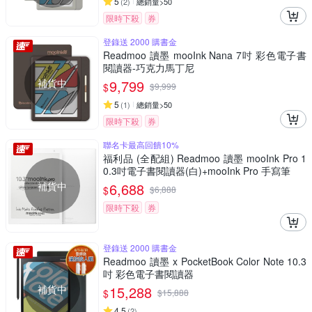
5
(
2
)
總銷量>50
限時下殺
券
登錄送 2000 購書金
Readmoo 讀墨 mooInk Nana 7吋 彩色電子書
閱讀器-巧克力馬丁尼
補貨中
9,799
$
$
9,999
5
(
1
)
總銷量>50
限時下殺
券
聯名卡最高回饋10%
福利品 (全配組) Readmoo 讀墨 mooInk Pro 1
0.3吋電子書閱讀器(白)+mooInk Pro 手寫筆
補貨中
6,688
$
$
6,888
限時下殺
券
登錄送 2000 購書金
Readmoo 讀墨 x PocketBook Color Note 10.3
吋 彩色電子書閱讀器
補貨中
15,288
$
$
15,888
4.5
(
2
)