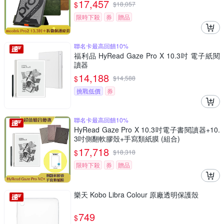
17,457
$
$
18,057
限時下殺
券
贈品
聯名卡最高回饋10%
福利品 HyRead Gaze Pro X 10.3吋 電子紙閱
讀器
14,188
$
$
14,588
挑戰低價
券
聯名卡最高回饋10%
HyRead Gaze Pro X 10.3吋電子書閱讀器+10.
3吋側翻軟膠殼+手寫類紙膜 (組合)
17,718
$
$
18,318
限時下殺
券
贈品
樂天 Kobo Libra Colour 原廠透明保護殼
749
$