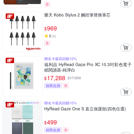
券
樂天 Kobo Stylus 2 觸控筆替換筆芯
969
$
5
(
1
)
券
聯名卡最高回饋10%
福利品 HyRead Gaze Pro XC 10.3吋彩色電子
紙閱讀器-純淨白
17,288
$
$
17,888
挑戰低價
券
聯名卡最高回饋10%
HyRead Gaze One S 直立保護殼(四色任選)
499
$
挑戰低價
券