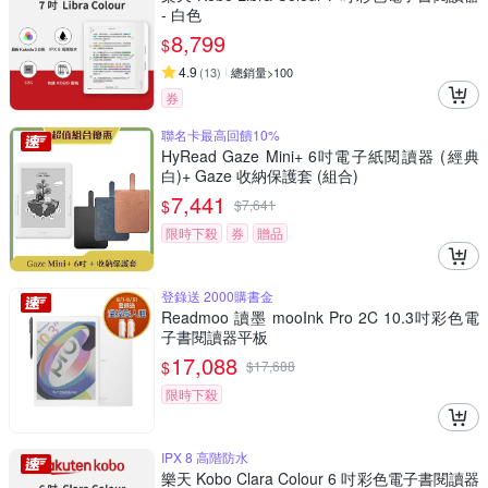
- 白色
8,799
$
4.9
(
13
)
總銷量>100
券
聯名卡最高回饋10%
HyRead Gaze Mini+ 6吋電子紙閱讀器 (經典
白)+ Gaze 收納保護套 (組合)
7,441
$
$
7,641
限時下殺
券
贈品
登錄送 2000購書金
Readmoo 讀墨 mooInk Pro 2C 10.3吋彩色電
子書閱讀器平板
17,088
$
$
17,688
限時下殺
IPX 8 高階防水
樂天 Kobo Clara Colour 6 吋彩色電子書閱讀器