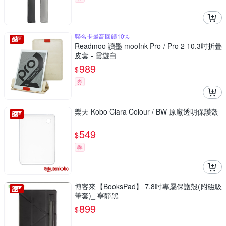
聯名卡最高回饋10%
Readmoo 讀墨 mooInk Pro / Pro 2 10.3吋折疊
皮套 - 雲遊白
989
$
券
樂天 Kobo Clara Colour / BW 原廠透明保護殼
549
$
券
博客來【BooksPad】 7.8吋專屬保護殼(附磁吸
筆套)_ 寧靜黑
899
$