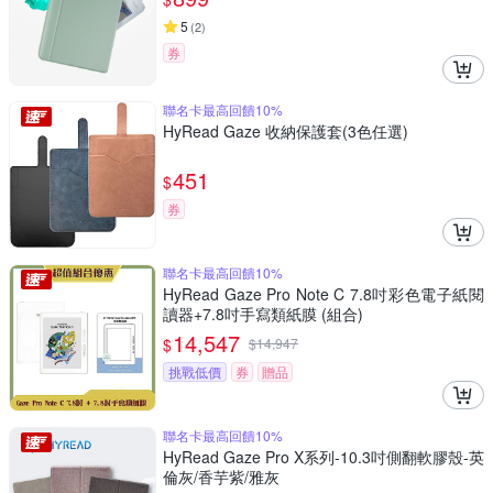
5
(
2
)
券
聯名卡最高回饋10%
HyRead Gaze 收納保護套(3色任選)
451
$
券
聯名卡最高回饋10%
HyRead Gaze Pro Note C 7.8吋彩色電子紙閱
讀器+7.8吋手寫類紙膜 (組合)
14,547
$
$
14,947
挑戰低價
券
贈品
聯名卡最高回饋10%
HyRead Gaze Pro X系列-10.3吋側翻軟膠殼-英
倫灰/香芋紫/雅灰