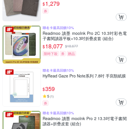
1,279
$
券
聯名卡最高回饋10%
Readmoo 讀墨 mooInk Pro 2C 10.3吋彩色電
子書閱讀器平板+10.3吋折疊皮套 (組合)
18,077
$
$
18,677
限時下殺
券
贈品
聯名卡最高回饋10%
HyRead Gaze Pro Note系列 7.8吋 手寫類紙膜
359
$
5
(
1
)
券
聯名卡最高回饋10%
Readmoo 讀墨 mooInk Pro 2 13.3吋電子書閱
讀器+折疊皮套 (組合)