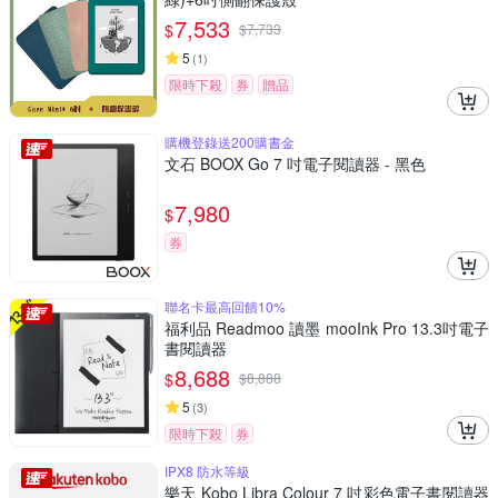
7,533
$
$
7,733
5
(
1
)
限時下殺
券
贈品
購機登錄送200購書金
文石 BOOX Go 7 吋電子閱讀器 - 黑色
7,980
$
券
聯名卡最高回饋10%
福利品 Readmoo 讀墨 mooInk Pro 13.3吋電子
書閱讀器
8,688
$
$
8,888
5
(
3
)
限時下殺
券
IPX8 防水等級
樂天 Kobo Libra Colour 7 吋彩色電子書閱讀器