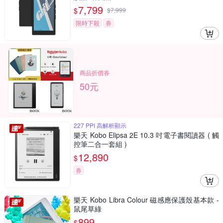
7,799
$
$
7,999
限時下殺
券
商品折價券
50元
227 PPI 高解析顯示
樂天 Kobo Elipsa 2E 10.3 吋電子書閱讀器 ( 觸
控筆二合一套組 )
12,890
$
券
樂天 Kobo Libra Colour 磁感應保護殼基本款 -
鼠尾草綠
899
$