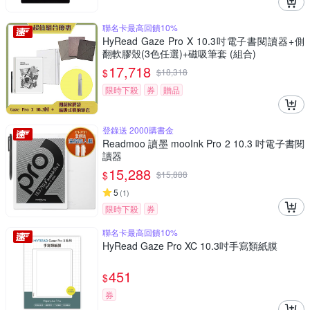
聯名卡最高回饋10%
HyRead Gaze Pro X 10.3吋電子書閱讀器+側
翻軟膠殼(3色任選)+磁吸筆套 (組合)
17,718
$
$
18,318
限時下殺
券
贈品
登錄送 2000購書金
Readmoo 讀墨 mooInk Pro 2 10.3 吋電子書閱
讀器
15,288
$
$
15,888
5
(
1
)
限時下殺
券
聯名卡最高回饋10%
HyRead Gaze Pro XC 10.3吋手寫類紙膜
451
$
券