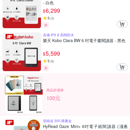
- 白色
6,299
$
5
(
3
)
券
具備 IPX 8 高階防水
樂天 Kobo Clara BW 6 吋電子書閱讀器 - 黑色
5,599
$
5
(
6
)
券
商品折價券
100元
登錄送 300 購書金
HyRead Gaze Mini+ 6吋電子紙閱讀器 (淺蔥