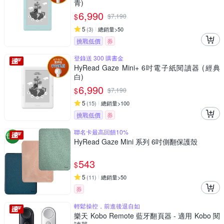
青)
6,990
$
$
7,190
5
(
3
)
總銷量>50
挑戰低價
券
登錄送 300 購書金
HyRead Gaze Mini+ 6吋電子紙閱讀器 (經典
白)
6,990
$
$
7,190
5
(
15
)
總銷量>100
挑戰低價
券
聯名卡最高回饋10%
HyRead Gaze Mini 系列 6吋側翻保護殼
543
$
5
(
11
)
總銷量>50
券
輕鬆操控，前進後退自如
樂天 Kobo Remote 藍牙翻頁器 - 適用 Kobo 閱