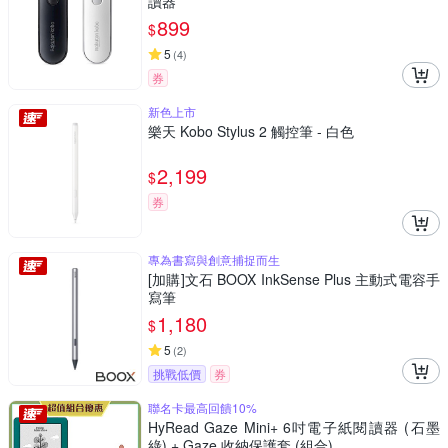
讀器
899
$
5
(
4
)
券
新色上市
樂天 Kobo Stylus 2 觸控筆 - 白色
2,199
$
券
專為書寫與創意捕捉而生
[加購]文石 BOOX InkSense Plus 主動式電容手
寫筆
1,180
$
5
(
2
)
挑戰低價
券
聯名卡最高回饋10%
HyRead Gaze Mini+ 6吋電子紙閱讀器 (石墨
綠) + Gaze 收納保護套 (組合)