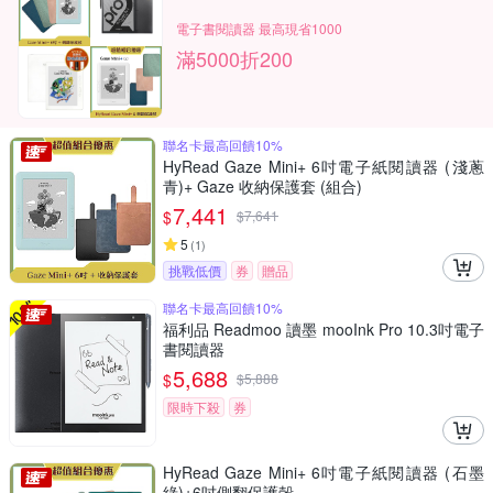
電子書閱讀器 最高現省1000
滿5000折200
聯名卡最高回饋10%
HyRead Gaze Mini+ 6吋電子紙閱讀器 (淺蔥
青)+ Gaze 收納保護套 (組合)
7,441
$
$
7,641
5
(
1
)
挑戰低價
券
贈品
聯名卡最高回饋10%
福利品 Readmoo 讀墨 mooInk Pro 10.3吋電子
書閱讀器
5,688
$
$
5,888
限時下殺
券
HyRead Gaze Mini+ 6吋電子紙閱讀器 (石墨
綠)+6吋側翻保護殼