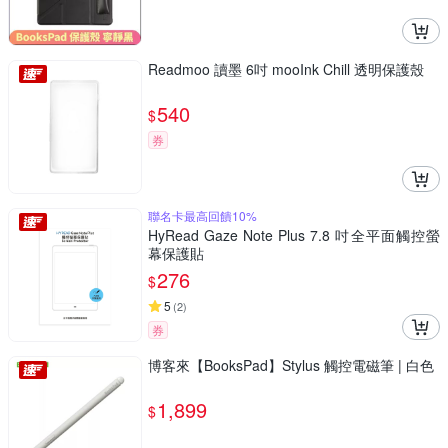
Readmoo 讀墨 6吋 mooInk Chill 透明保護殼
540
$
券
聯名卡最高回饋10%
HyRead Gaze Note Plus 7.8 吋全平面觸控螢
幕保護貼
276
$
5
(
2
)
券
博客來【BooksPad】Stylus 觸控電磁筆 | 白色
1,899
$