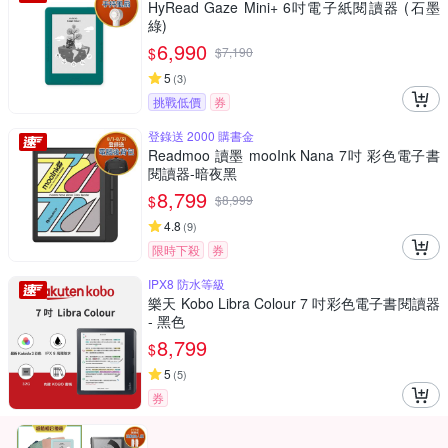
HyRead Gaze Mini+ 6吋電子紙閱讀器 (石墨
綠)
6,990
$
$
7,190
5
(
3
)
挑戰低價
券
登錄送 2000 購書金
Readmoo 讀墨 mooInk Nana 7吋 彩色電子書
閱讀器-暗夜黑
8,799
$
$
8,999
4.8
(
9
)
限時下殺
券
IPX8 防水等級
樂天 Kobo Libra Colour 7 吋彩色電子書閱讀器
- 黑色
8,799
$
5
(
5
)
券