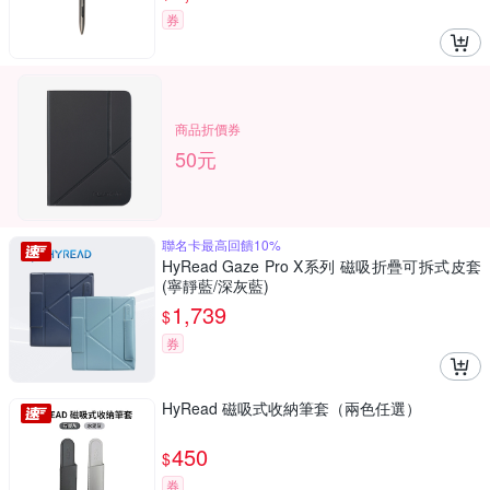
券
商品折價券
50元
聯名卡最高回饋10%
HyRead Gaze Pro X系列 磁吸折疊可拆式皮套
(寧靜藍/深灰藍)
1,739
$
券
HyRead 磁吸式收納筆套（兩色任選）
450
$
券