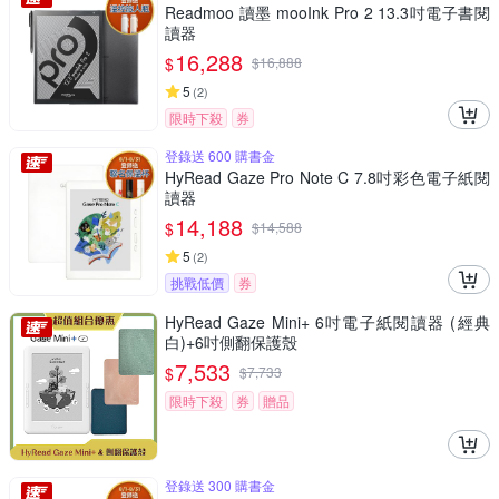
Readmoo 讀墨 mooInk Pro 2 13.3吋電子書閱
讀器
16,288
$
$
16,888
5
(
2
)
限時下殺
券
登錄送 600 購書金
HyRead Gaze Pro Note C 7.8吋彩色電子紙閱
讀器
14,188
$
$
14,588
5
(
2
)
挑戰低價
券
HyRead Gaze Mini+ 6吋電子紙閱讀器 (經典
白)+6吋側翻保護殼
7,533
$
$
7,733
限時下殺
券
贈品
登錄送 300 購書金