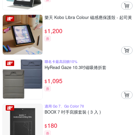
樂天 Kobo Libra Colour 磁感應保護殼 - 起司黃
1,200
$
券
聯名卡最高回饋10%
HyRead Gaze 10.3吋磁吸捲折套
1,095
$
券
適用 Go 7、Go Color 7II
BOOX 7 吋手寫膜套裝 ( 3 入 )
180
$
券