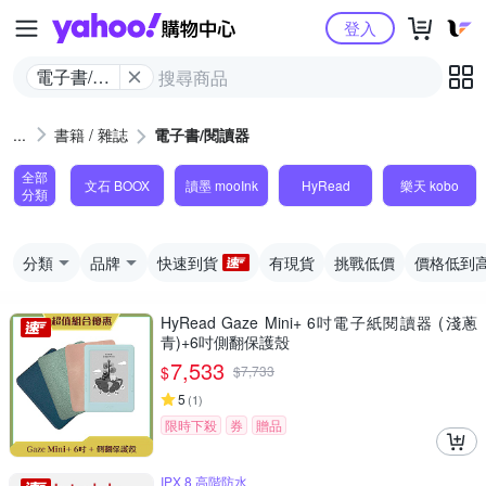
Yahoo購物中心
登入
電子書/閱
讀器
書籍 / 雜誌
電子書/閱讀器
全部
文石 BOOX
讀墨 mooInk
HyRead
樂天 kobo
分類
分類
品牌
快速到貨
有現貨
挑戰低價
價格低到
HyRead Gaze Mini+ 6吋電子紙閱讀器 (淺蔥
青)+6吋側翻保護殼
7,533
$
$
7,733
5
(
1
)
限時下殺
券
贈品
IPX 8 高階防水