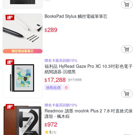
BooksPad Stylus 觸控電磁筆筆芯
289
$
聯名卡最高回饋10%
福利品 HyRead Gaze Pro XC 10.3吋彩色電子
紙閱讀器-沉穩黑
17,288
$
$
17,888
挑戰低價
券
聯名卡最高回饋10%
Readmoo 讀墨 mooInk Plus 2 7.8 吋直掀式保
護殼 - 楓木棕
972
$
5
(
1
)