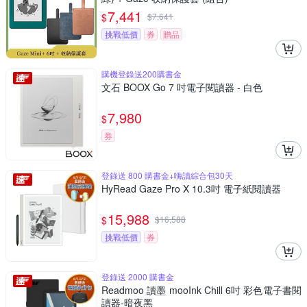
7,441
$
$
7,641
挑戰低價
券
贈品
購機登錄送200購書金
文石 BOOX Go 7 吋電子閱讀器 - 白色
7,980
$
券
登錄送 800 購書金+嗨讀綜合包30天
HyRead Gaze Pro X 10.3吋 電子紙閱讀器
15,988
$
$
16,588
挑戰低價
券
登錄送 2000 購書金
Readmoo 讀墨 mooInk Chill 6吋 彩色電子書閱
讀器-暗夜黑