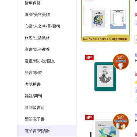
醫療保健
$
食譜/美容美體
心靈/人文/科普/藝術
旅遊/生活風格
童書/親子教養
漫畫/輕小說/圖文
語言/學習
$
考試用書
雜誌/期刊
限制級書籍
讀墨電子書
電子書/閱讀器
$