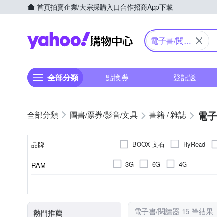
首頁
拍賣
企業/大宗採購入口
合作招商
App下載
Yahoo購物中心
電子書/閱讀
器
全部分類
點換券
登記送
電子
圖書/票券/影音/文具
書籍 / 雜誌
BOOX 文石
HyRead
品牌
3G
6G
4G
RAM
品牌名稱
6.0吋
觸控筆
10.3吋
其他雜貨
7.8吋
32GB
1072 x 1448
2200mAh
128GB
4800mAh
1404 x 1872 (
64GB
記憶體容量
顯示螢幕尺寸
螢幕解析度
電池
商品類型
顏色
電子書/閱讀器 15 筆結果
熱門推薦