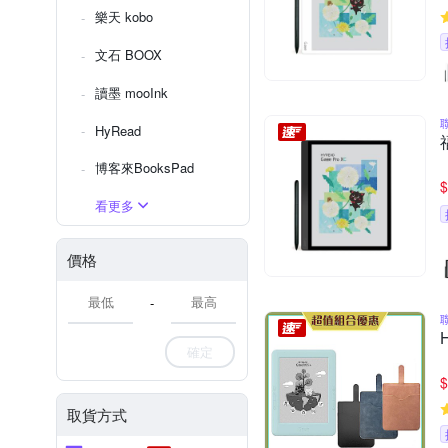
樂天 kobo
文石 BOOX
讀墨 mooInk
HyRead
博客來BooksPad
$
看更多
價格
-
確定
$
取貨方式