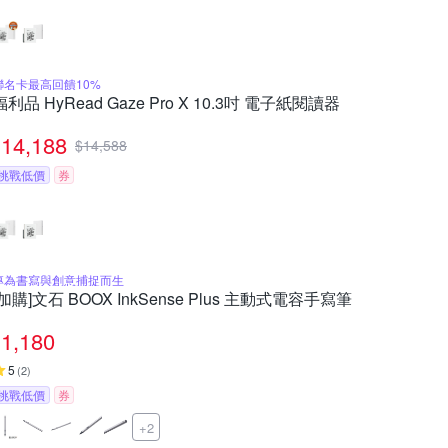
聯名卡最高回饋10%
福利品 HyRead Gaze Pro X 10.3吋 電子紙閱讀器
14,188
$
14,588
挑戰低價
券
專為書寫與創意捕捉而生
[加購]文石 BOOX InkSense Plus 主動式電容手寫筆
1,180
5
(
2
)
挑戰低價
券
+2