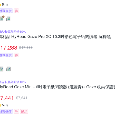
5
(
1
)
挑戰低價
券
聯名卡最高回饋10%
福利品 HyRead Gaze Pro XC 10.3吋彩色電子紙閱讀器-沉穩黑
17,288
$
17,888
挑戰低價
券
聯名卡最高回饋10%
HyRead Gaze Mini+ 6吋電子紙閱讀器 (淺蔥青)+ Gaze 收納保護
7,441
$
7,641
5
(
1
)
挑戰低價
券
贈品