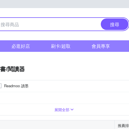
搜尋
必逛好店
刷卡/超取
會員專享
書/閱讀器
Readmoo 讀墨
300ppi)
3200mAh
2480 x 1860 (300ppi)
4000mAh
4600mAh
1240 x 930 (150dpi)
展開全部
推薦排