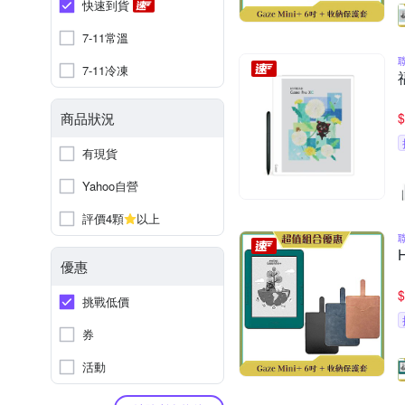
快速到貨
7-11常溫
7-11冷凍
商品狀況
$
有現貨
Yahoo自營
評價4顆
以上
優惠
$
挑戰低價
券
活動