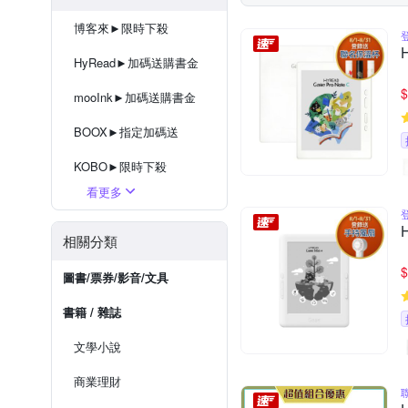
博客來►限時下殺
HyRead►加碼送購書金
$
mooInk►加碼送購書金
BOOX►指定加碼送
KOBO►限時下殺
看更多
Bigme►加碼送購書金
電子書閱讀器★配件任你選
相關分類
$
圖書/票券/影音/文具
書籍 / 雜誌
文學小說
商業理財