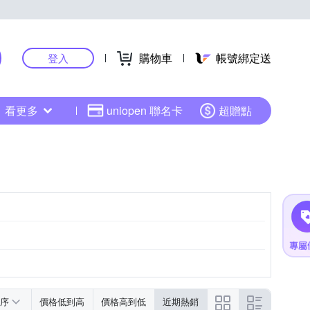
購物車
帳號綁定送
登入
看更多
uniopen 聯名卡
超贈點
序
價格低到高
價格高到低
近期熱銷