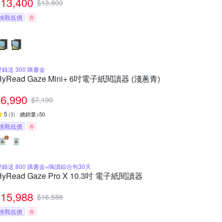
13,400
$
13,800
挑戰低價
券
登錄送 300 購書金
HyRead Gaze Mini+ 6吋電子紙閱讀器 (淺蔥青)
6,990
$
7,190
5
(
3
)
總銷量>50
挑戰低價
券
登錄送 800 購書金+嗨讀綜合包30天
HyRead Gaze Pro X 10.3吋 電子紙閱讀器
15,988
$
16,588
挑戰低價
券