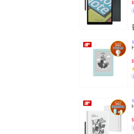
$
$
$