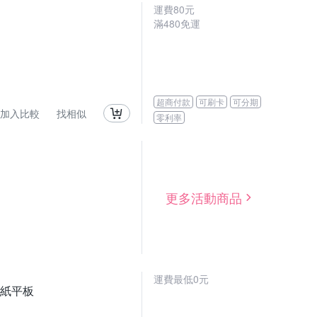
運費80元
滿480免運
超商付款
可刷卡
可分期
加入比較
找相似
零利率
更多活動商品
運費最低0元
電子紙平板