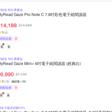
登錄送 600 購書金
HyRead Gaze Pro Note C 7.8吋彩色電子紙閱讀器
14,188
$
14,588
5
(
2
)
挑戰低價
券
登錄送 300 購書金
HyRead Gaze Mini+ 6吋電子紙閱讀器 (經典白)
6,990
$
7,190
5
(
15
)
總銷量>100
挑戰低價
券
聯名卡最高回饋10%