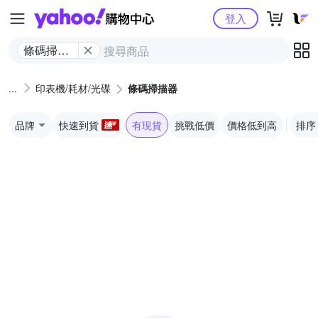
Yahoo購物中心
登入
條碼掃描
器
印表機/耗材/光碟
條碼掃描器
品牌
快速到貨
有現貨
挑戰低價
價格低到高
排序