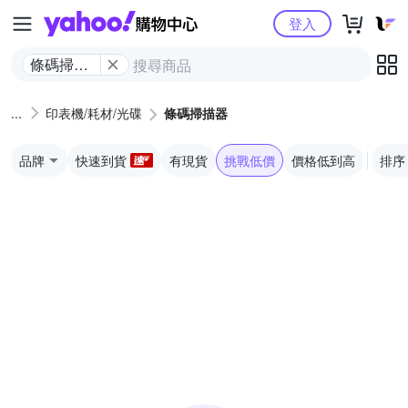
Yahoo購物中心
登入
條碼掃描
器
印表機/耗材/光碟
條碼掃描器
品牌
快速到貨
有現貨
挑戰低價
價格低到高
排序