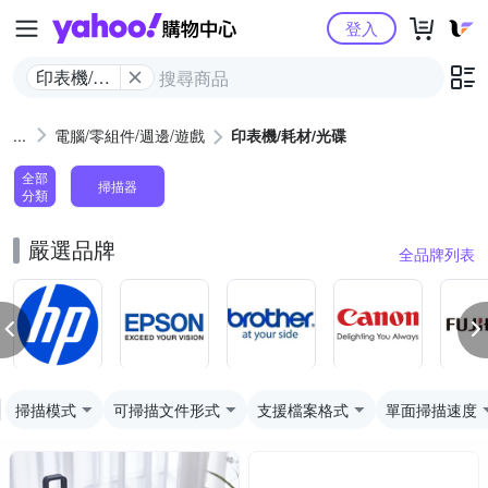
Yahoo購物中心
登入
印表機/耗
材/光碟
電腦/零組件/週邊/遊戲
印表機/耗材/光碟
全部
掃描器
分類
嚴選品牌
全品牌列表
掃描模式
可掃描文件形式
支援檔案格式
單面掃描速度