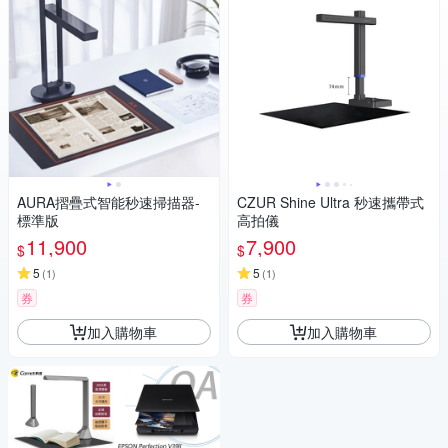
AURA摺疊式智能秒速掃描器-
CZUR Shine Ultra 秒速攜帶式
標準版
高拍儀
11,900
7,900
$
$
5
5
(
1
)
(
1
)
券
券
加入購物車
加入購物車