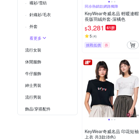
襯衫/雪紡
同步熱銷款網路獨降
KeyWear奇威名品 輕暖連帽
針織衫/毛衣
長版羽絨外套-深橘色
3,281
外套
61折
$
5
(
4
)
看更多
挑戰低價
券
流行女裝
休閒服飾
牛仔服飾
紳士​男裝
流行男裝
飾品​/​穿搭​配件
KeyWear奇威名品 印花短袖
上衣 共3款(8色)