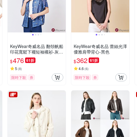
KeyWear奇威名品 翻領帆船
KeyWear奇威名品 蕾絲光澤
印花寬鬆下襬短袖襯衫-灰藍
優雅肩帶背心-黑色
色
476
362
61折
61折
$
$
5
4.6
(
8
)
(
6
)
限時下殺
券
限時下殺
券