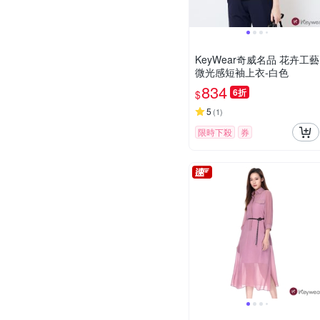
KeyWear奇威名品 花卉工藝
微光感短袖上衣-白色
834
6折
$
5
(
1
)
限時下殺
券