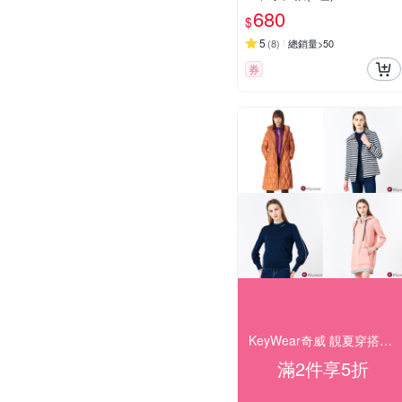
680
$
5
(
8
)
總銷量>50
券
KeyWear奇威 靚夏穿搭企劃 28折起搶購
滿2件享5折