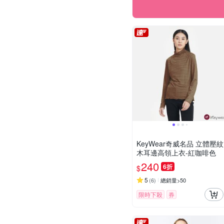
KeyWear奇威名品 立體壓紋
木耳邊高領上衣-紅咖啡色
240
6折
$
5
(
6
)
總銷量>50
限時下殺
券