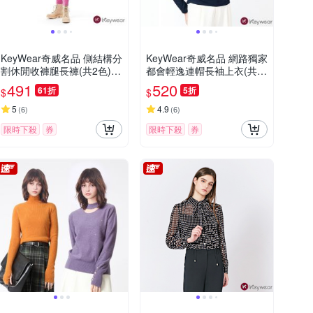
KeyWear奇威名品 側結構分
KeyWear奇威名品 網路獨家
割休閒收褲腿長褲(共2色)-
都會輕逸連帽長袖上衣(共2
紫紅色
色)-深藍色
491
520
61折
5折
$
$
5
4.9
(
6
)
(
6
)
限時下殺
券
限時下殺
券