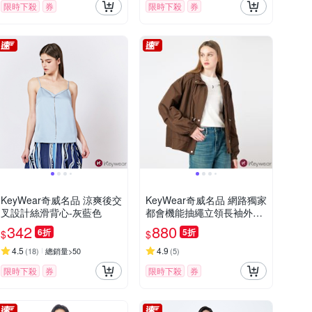
限時下殺
券
限時下殺
券
KeyWear奇威名品 涼爽後交
KeyWear奇威名品 網路獨家
叉設計絲滑背心-灰藍色
都會機能抽繩立領長袖外套
(共3色)-咖啡色
342
880
6折
5折
$
$
4.5
4.9
(
18
)
總銷量>50
(
5
)
限時下殺
券
限時下殺
券