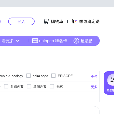
購物車
帳號綁定送
登入
看更多
uniopen 聯名卡
超贈點
music & ecology
ehka sopo
EPISODE
更多
JESSICA
Jessica Red
衫
針織外套
連帽外套
毛衣
更多
MEDUSA 曼度莎
MASTINA
鋪棉外套
西裝褲
風衣
牛仔外套
短後長
荷葉
27腰
合身窄版
連帽
28腰
靴型褲/喇叭褲
點點
29腰
水洗刷色
30腰
GORE-TEX
更多
更多
更多
Qiruo 奇若名品
Samansa Mos2
縮口褲
POLO衫
刷毛外套
腰
35腰
36腰
EL
旺傢飾
YUAN DONGLI 元動力
其他品牌
削肩
小可愛
短襪
平口
斗篷