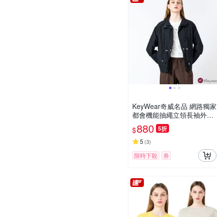
KeyWear奇威名品 網路獨家
都會機能抽繩立領長袖外套
(共3色)-黑色
880
5折
$
5
(
3
)
限時下殺
券