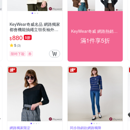
KeyWear奇威名品 網路獨家
都會機能抽繩立領長袖外套
KeyWear奇威 網路熱銷限時50% off
(共3色)-米色
880
5折
$
滿1件享5折
5
(
3
)
限時下殺
券
網路獨家限定
同步熱銷款網路獨降