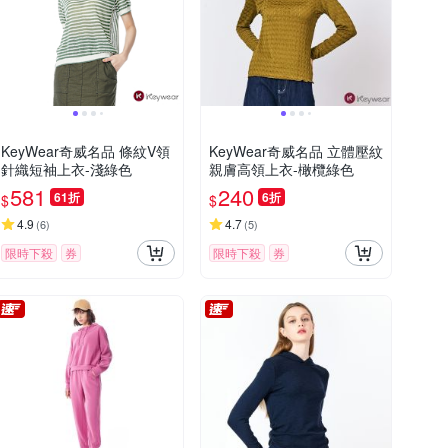
KeyWear奇威名品 條紋V領
KeyWear奇威名品 立體壓紋
針織短袖上衣-淺綠色
親膚高領上衣-橄欖綠色
581
240
61折
6折
$
$
4.9
4.7
(
6
)
(
5
)
限時下殺
券
限時下殺
券