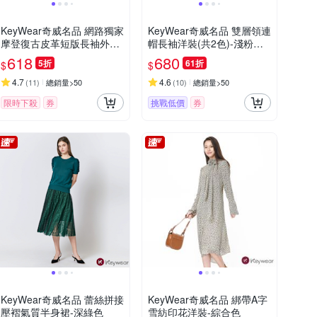
KeyWear奇威名品 網路獨家
KeyWear奇威名品 雙層領連
摩登復古皮革短版長袖外套
帽長袖洋裝(共2色)-淺粉紅
(共2色)-黑色
色
618
680
5折
61折
$
$
4.7
4.6
(
11
)
總銷量>50
(
10
)
總銷量>50
限時下殺
券
挑戰低價
券
KeyWear奇威名品 蕾絲拼接
KeyWear奇威名品 綁帶A字
壓褶氣質半身裙-深綠色
雪紡印花洋裝-綜合色