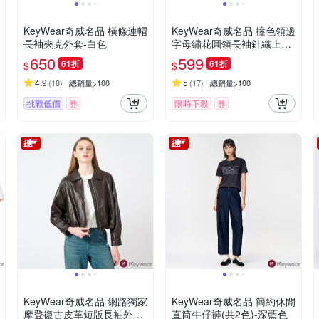
KeyWear奇威名品 橫條連帽
KeyWear奇威名品 撞色領邊
長袖夾克外套-白色
字母繡花圓領長袖針織上衣-
深藍色
650
599
61折
61折
$
$
4.9
5
(
18
)
總銷量>100
(
17
)
總銷量>100
挑戰低價
券
限時下殺
券
KeyWear奇威名品 網路獨家
KeyWear奇威名品 簡約休閒
摩登復古皮革短版長袖外套
直筒牛仔褲(共2色)-深藍色