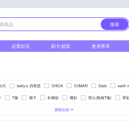
搜尋
必逛好店
刷卡/超取
會員專享
betty’s 貝蒂思
LIC
CHICA
CUMAR
Dailo
earth 
ILEY 伊蕾
Iris Girls 艾莉詩
Green Parks
INTIMATUS
本
T恤
裙子
針織衫
襯衫
背心(無袖T恤)
罩
ar 佳葳
KeyWear 奇威名品
LUNG.L 林佳樺
LONDEE 龍笛
大衣
褲裙
西裝外套
背心外套
帽T
長袖Ｔ恤
料
長版
刺繡
七分袖
麻
短版
條紋
五分袖
牛仔
寬版
圖騰/塗鴉
麻|絲
直筒
絲
格紋
寬版over size
真皮皮革
蕾絲
文字
窄管
人造皮革
雪紡
26腰
前
L
XL
2XL
3XL
FREE SIZE
Free
展開全部
OS 蜜雪兒
MYVEGA 麥雪爾
OUWEY 歐薇
PROJEXT
防曬外套
內搭褲
成套西裝
男友褲/錐形褲
皮衣
蘇
寬鬆版
刷破破壞
迷彩
33腰
23腰
34腰
22腰以下
24
Freesize
F
TOWN’WEAR 棠葳
YVONNE 以
NS
SO NICE
T.Life
套裝
工作褲
深V
吊帶裙
連身褲
軍裝外套