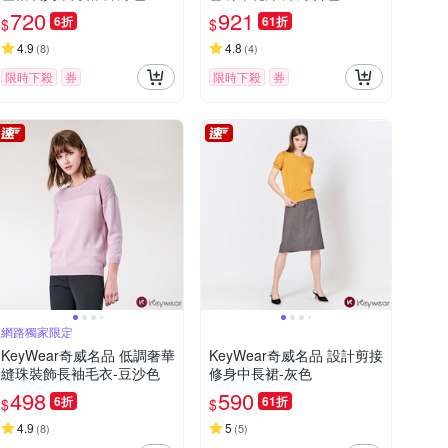
720
921
6折
61折
$
$
4.9
4.8
(
8
)
(
4
)
限時下殺
券
限時下殺
券
網路獨家限定
KeyWear奇威名品 低調奢華
KeyWear奇威名品 設計剪接
縫珠裝飾長袖毛衣-豆沙色
修身中長裙-灰色
498
590
6折
61折
$
$
4.9
5
(
8
)
(
5
)