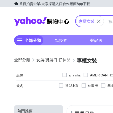
首頁
拍賣
企業/大宗採購入口
合作招商
App下載
Yahoo購物中心
專櫃女裝
全部分類
點換券
登記送
專櫃女裝
女裝/男裝/牛仔休閒
a la sha
AMERICAN HO
品牌
en-suey 銀穗
GLORY21
造型上衣
休閒褲
基
款式
品牌名稱
Just We
Just J’S Miss
夾克/飛行外套
寬褲
素色
正常版型
長袖
人造纖維
拼接
短袖
一般版型
棉
印花
無袖
動物毛
XXS
XS
S
M
尺寸
顏色
風格元素
版型
袖長
主材質
MYSHER
MOSS CLUB
細肩帶
靴型褲/喇叭褲
31腰
貓鬚抓痕
極緊身
32腰
男友褲/錐形褲
動物紋
25腰
流
SingleNoble 獨身貴族
S
熱門推薦
羽絨外套
吊帶褲
褲