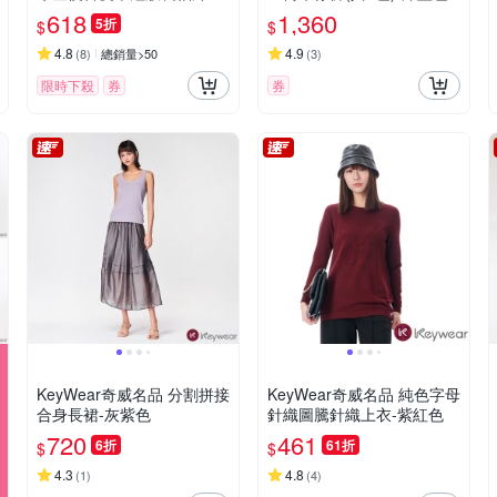
(共2色)-咖啡色
618
1,360
5折
$
$
4.8
4.9
(
8
)
總銷量>50
(
3
)
限時下殺
券
券
KeyWear奇威名品 分割拼接
KeyWear奇威名品 純色字母
合身長裙-灰紫色
針織圖騰針織上衣-紫紅色
720
461
6折
61折
$
$
4.3
4.8
(
1
)
(
4
)