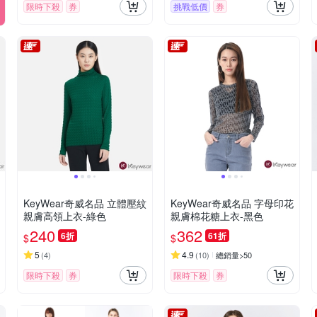
限時下殺
券
挑戰低價
券
KeyWear奇威名品 立體壓紋
KeyWear奇威名品 字母印花
親膚高領上衣-綠色
親膚棉花糖上衣-黑色
240
362
6折
61折
$
$
5
4.9
(
4
)
(
10
)
總銷量>50
限時下殺
券
限時下殺
券