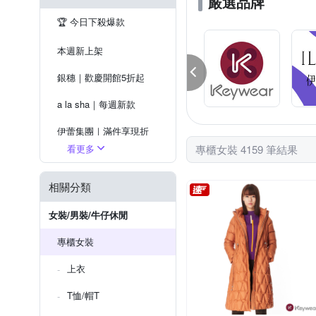
嚴選品牌
圍巾
飛鼠褲
其他
🏆️ 今日下殺爆款
本週新上架
銀穗｜歡慶開館5折起
a la sha｜每週新款
伊蕾集團｜滿件享現折
看更多
專櫃女裝 4159 筆結果
奇威｜今天買明天到
JESSICA｜新品5折up
相關分類
麥雪爾｜精選5折起
女裝/男裝/牛仔休閒
專櫃女裝
上衣
T恤/帽T