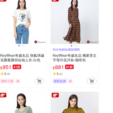
同步熱銷款網路獨降
KeyWear奇威名品 熱氣球繡
KeyWear奇威名品 獨家英文
花圖案圓領短袖上衣-白色
字母印花洋裝-咖啡色
951
881
61折
61折
$
$
5
5
(
2
)
(
4
)
限時下殺
券
挑戰低價
券