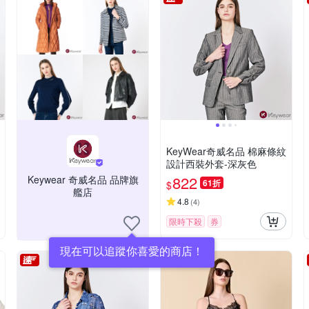
KeyWear奇威名品 棉麻條紋
設計西裝外套-深灰色
822
Keywear 奇威名品 品牌旗
61折
$
艦店
4.8
(
4
)
限時下殺
券
現在可以追蹤你喜愛的商店！