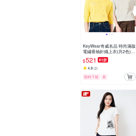
KeyWear奇威名品 時尚滿版
電繡垂袖針織上衣(共2色)-
黃色
521
61折
$
4.8
(
2
)
限時下殺
券