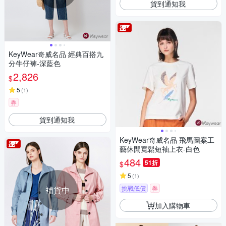
貨到通知我
KeyWear奇威名品 經典百搭九
分牛仔褲-深藍色
2,826
$
5
(
1
)
券
貨到通知我
KeyWear奇威名品 飛馬圖案工
藝休閒寬鬆短袖上衣-白色
484
51折
$
5
(
1
)
挑戰低價
券
補貨中
加入購物車