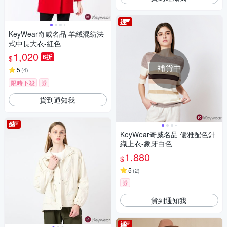
KeyWear奇威名品 羊絨混紡法
式中長大衣-紅色
1,020
6折
$
補貨中
5
(
4
)
限時下殺
券
貨到通知我
KeyWear奇威名品 優雅配色針
織上衣-象牙白色
1,880
$
5
(
2
)
券
貨到通知我