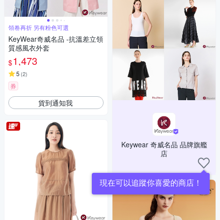
領卷再折 另有粉色可選
KeyWear奇威名品 -抗溫差立領
質感風衣外套
1,473
$
5
(
2
)
券
貨到通知我
Keywear 奇威名品 品牌旗艦
店
現在可以追蹤你喜愛的商店！