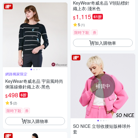
KeyWear奇威名品 V領貼標針
織上衣-淺米色
1,115
61折
$
5
(
1
)
限時下殺
券
加入購物車
網路獨家限定
KeyWear奇威名品 宇宙風時尚
補貨中
俐落線條針織上衣-黑色
498
6折
$
5
(
2
)
限時下殺
券
加入購物車
SO NICE 立領收腰短版棒球外
套