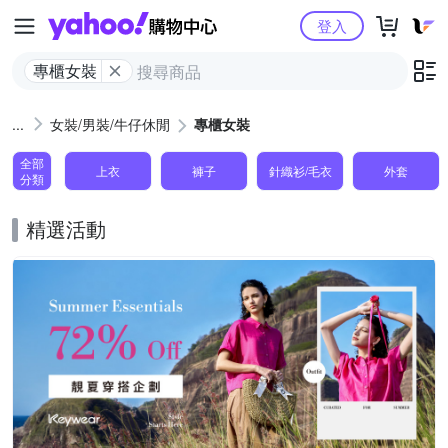
Yahoo購物中心
登入
專櫃女裝
女裝/男裝/牛仔休閒
專櫃女裝
全部
上衣
褲子
針織衫/毛衣
外套
分類
精選活動