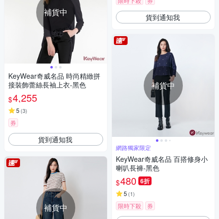
限時下殺
券
補貨中
貨到通知我
KeyWear奇威名品 時尚精緻拼
接裝飾蕾絲長袖上衣-黑色
補貨中
4,255
$
5
(
3
)
券
貨到通知我
網路獨家限定
KeyWear奇威名品 百搭修身小
喇叭長褲-黑色
480
6折
$
5
(
1
)
限時下殺
券
補貨中