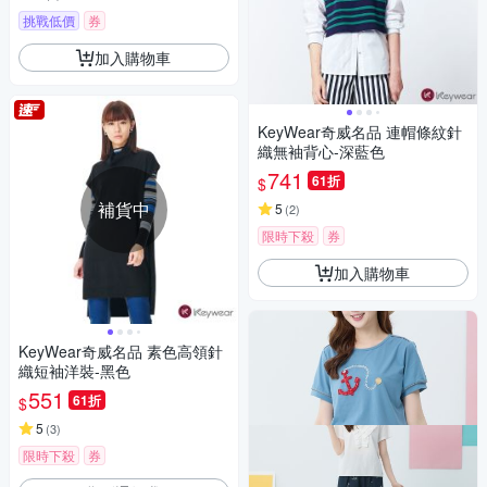
挑戰低價
券
加入購物車
KeyWear奇威名品 連帽條紋針
織無袖背心-深藍色
741
61折
$
補貨中
5
(
2
)
限時下殺
券
加入購物車
KeyWear奇威名品 素色高領針
織短袖洋裝-黑色
551
61折
$
5
(
3
)
限時下殺
券