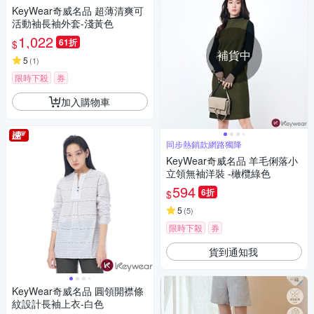
KeyWear奇威名品 超薄清爽可
活動袖長袖外套-淺黃色
1,022
61折
$
補貨中
5
(
1
)
限時下殺
券
加入購物車
同步熱銷款網路獨降
KeyWear奇威名品 羊毛俐落小
立領無袖洋裝 -橄欖綠色
594
6折
$
5
(
5
)
限時下殺
券
貨到通知我
KeyWear奇威名品 圓領開襟條
紋設計長袖上衣-白色