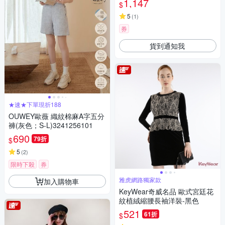
1,147
$
5
(
1
)
券
貨到通知我
★速★下單現折188
OUWEY歐薇 織紋棉麻A字五分
褲(灰色；S-L)3241256101
690
79折
$
5
(
2
)
限時下殺
券
雅虎網路獨家款
加入購物車
KeyWear奇威名品 歐式宮廷花
紋植絨縮腰長袖洋裝-黑色
521
61折
$