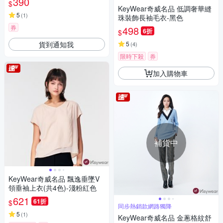
390
$
KeyWear奇威名品 低調奢華縫
5
(
1
)
珠裝飾長袖毛衣-黑色
券
498
6折
$
貨到通知我
5
(
4
)
限時下殺
券
加入購物車
補貨中
KeyWear奇威名品 飄逸垂墜V
領垂袖上衣(共4色)-淺粉紅色
621
61折
$
同步熱銷款網路獨降
5
(
1
)
KeyWear奇威名品 金蔥格紋舒