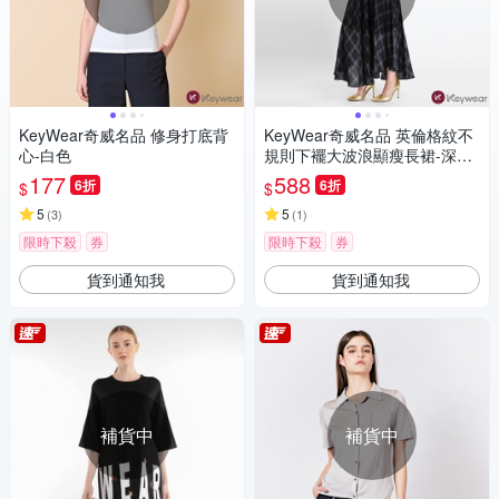
KeyWear奇威名品 修身打底背
KeyWear奇威名品 英倫格紋不
心-白色
規則下襬大波浪顯瘦長裙-深藍
色
177
588
6折
6折
$
$
5
5
(
3
)
(
1
)
限時下殺
券
限時下殺
券
貨到通知我
貨到通知我
補貨中
補貨中