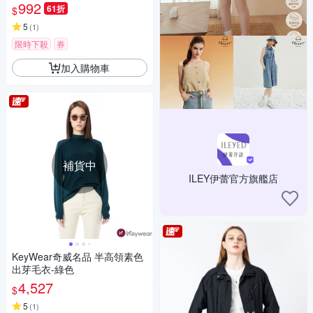
992
61折
$
5
(
1
)
限時下殺
券
加入購物車
補貨中
ILEY伊蕾官方旗艦店
KeyWear奇威名品 半高領素色
出芽毛衣-綠色
4,527
$
5
(
1
)