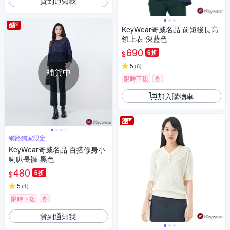
貨到通知我
KeyWear奇威名品 前短後長高
領上衣-深藍色
690
6折
$
5
(
6
)
補貨中
限時下殺
券
加入購物車
網路獨家限定
KeyWear奇威名品 百搭修身小
喇叭長褲-黑色
480
6折
$
5
(
1
)
限時下殺
券
貨到通知我