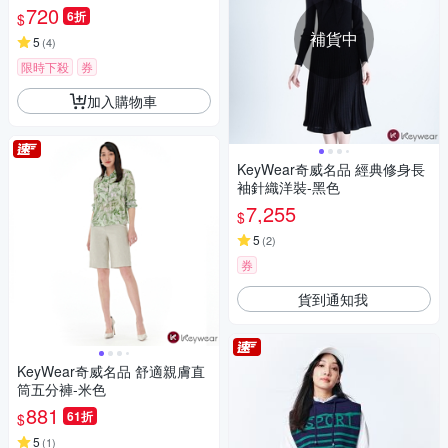
720
6折
$
補貨中
5
(
4
)
限時下殺
券
加入購物車
KeyWear奇威名品 經典修身長
袖針織洋裝-黑色
7,255
$
5
(
2
)
券
貨到通知我
KeyWear奇威名品 舒適親膚直
筒五分褲-米色
881
61折
$
5
(
1
)