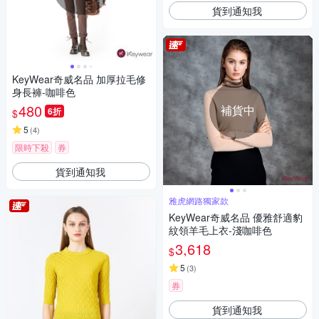
貨到通知我
KeyWear奇威名品 加厚拉毛修
身長褲-咖啡色
480
補貨中
6折
$
5
(
4
)
限時下殺
券
貨到通知我
雅虎網路獨家款
KeyWear奇威名品 優雅舒適豹
紋領羊毛上衣-淺咖啡色
3,618
$
5
(
3
)
券
貨到通知我