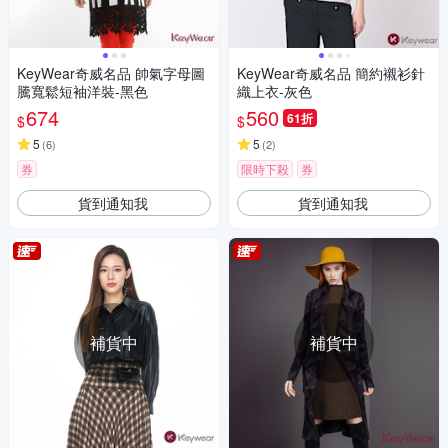
KeyWear奇威名品 帥氣字母圖
KeyWear奇威名品 簡約襯衫針
騰寬鬆短袖洋裝-黑色
織上衣-灰色
674
560
61折
$
$
5
5
(
6
)
(
2
)
券
限時下殺
券
貨到通知我
貨到通知我
補貨中
補貨中