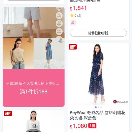
1,841
$
5
(
2
)
券
貨到通知我
伊蕾x歐薇 今天買明天穿 下單折188
滿1件折188
KeyWear奇威名品 雪紡刺繡花
朵長裙-深藍色
1,080
6折
$