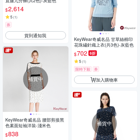
直腿九分褲(共2色)-灰藍色
2,614
$
5
(
1
)
券
貨到通知我
KeyWear奇威名品 甘草絲棉印
花珠繡針織上衣(共3色)-灰藍色
702
6折
$
5
(
1
)
限時下殺
券
補貨中
加入購物車
KeyWear奇威名品 腰部剪接黑
補貨中
色素面短袖洋裝-淺米色
838
$