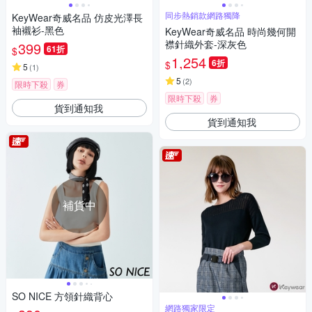
同步熱銷款網路獨降
KeyWear奇威名品 仿皮光澤長
袖襯衫-黑色
KeyWear奇威名品 時尚幾何開
襟針織外套-深灰色
399
61折
$
1,254
6折
$
5
(
1
)
5
(
2
)
限時下殺
券
限時下殺
券
貨到通知我
貨到通知我
補貨中
SO NICE 方領針織背心
網路獨家限定