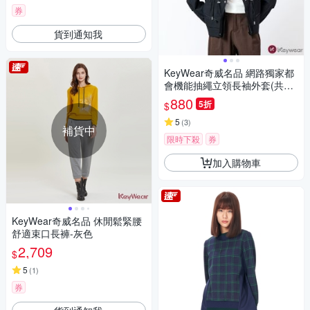
券
貨到通知我
KeyWear奇威名品 網路獨家都
會機能抽繩立領長袖外套(共3
色)-黑色
880
5折
$
5
(
3
)
補貨中
限時下殺
券
加入購物車
KeyWear奇威名品 休閒鬆緊腰
舒適束口長褲-灰色
2,709
$
5
(
1
)
券