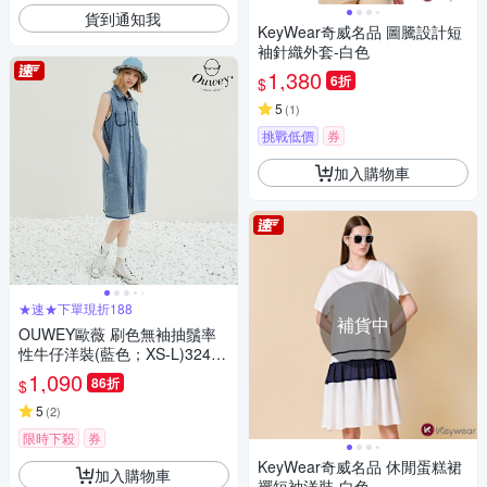
貨到通知我
KeyWear奇威名品 圖騰設計短
袖針織外套-白色
1,380
6折
$
5
(
1
)
挑戰低價
券
加入購物車
★速★下單現折188
補貨中
OUWEY歐薇 刷色無袖抽鬚率
性牛仔洋裝(藍色；XS-L)32423
28742
1,090
86折
$
5
(
2
)
限時下殺
券
KeyWear奇威名品 休閒蛋糕裙
加入購物車
襬短袖洋裝-白色