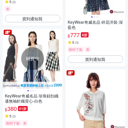
5
(
2
)
券
貨到通知我
KeyWear奇威名品 碎花洋裝-深
藍色
777
6折
$
5
(
3
)
限時下殺
券
補貨中
貨到通知我
KeyWear奇威名品 珍珠鈕扣織
邊無袖針織背心-白色
380
61折
$
5
(
2
)
限時下殺
券