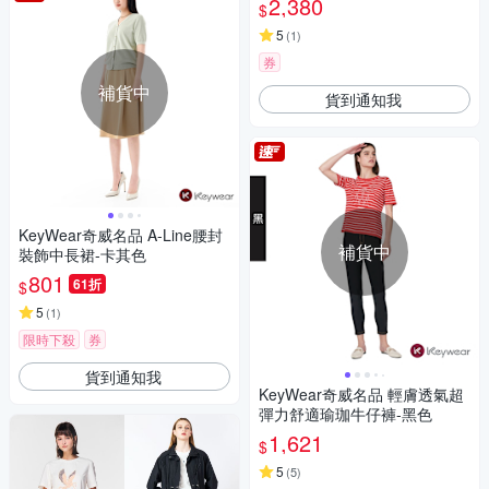
2,380
$
5
(
1
)
券
補貨中
貨到通知我
KeyWear奇威名品 A-Line腰封
補貨中
裝飾中長裙-卡其色
801
61折
$
5
(
1
)
限時下殺
券
貨到通知我
KeyWear奇威名品 輕膚透氣超
彈力舒適瑜珈牛仔褲-黑色
1,621
$
5
(
5
)