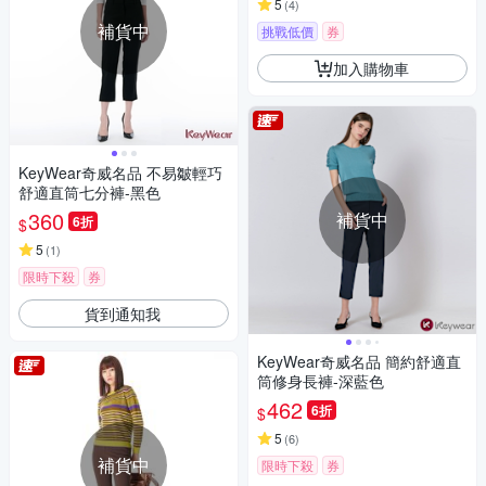
5
(
4
)
補貨中
挑戰低價
券
加入購物車
KeyWear奇威名品 不易皺輕巧
舒適直筒七分褲-黑色
360
補貨中
6折
$
5
(
1
)
限時下殺
券
貨到通知我
KeyWear奇威名品 簡約舒適直
筒修身長褲-深藍色
462
6折
$
5
(
6
)
補貨中
限時下殺
券