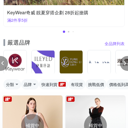
KeyWear奇威 靚夏穿搭企劃 28折起搶購
滿2件享5折
嚴選品牌
全品牌列表
分類
品牌
快速到貨
有現貨
挑戰低價
價格低到
補貨中
補貨中