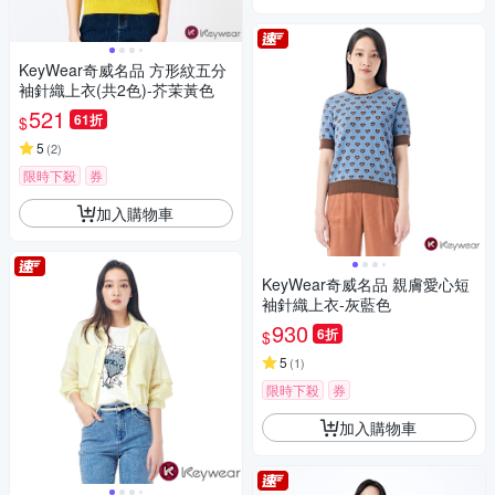
KeyWear奇威名品 方形紋五分
袖針織上衣(共2色)-芥茉黃色
521
61折
$
5
(
2
)
限時下殺
券
加入購物車
KeyWear奇威名品 親膚愛心短
袖針織上衣-灰藍色
930
6折
$
5
(
1
)
限時下殺
券
加入購物車