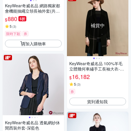
KeyWear奇威名品 網路獨家都
會機能抽繩立領長袖外套(共3
色)-米色
880
5折
$
補貨中
5
(
3
)
限時下殺
券
加入購物車
KeyWear奇威名品 100%羊毛
立體幾何車繡手工長袖大衣-黑
色
16,182
$
5
(
3
)
券
貨到通知我
KeyWear奇威名品 透氣網紗休
閒西裝外套-深藍色