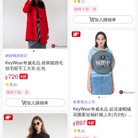
5
(
1
)
限時下殺
券
加入購物車
網路獨家限定
補貨中
KeyWear奇威名品 經典狐狸毛
領毛呢手工大衣-紅色
720
6折
$
5
(
2
)
限時下殺
券
春夏新品上市
加入購物車
KeyWear奇威名品 緹花連帽繡
花圖案短袖針織上衣(共2色)-淺
藍色
897
6折
$
5
(
2
)