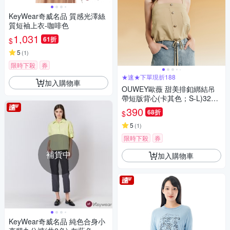
KeyWear奇威名品 質感光澤絲
質短袖上衣-咖啡色
1,031
61折
$
5
(
1
)
限時下殺
券
★速★下單現折188
加入購物車
OUWEY歐薇 甜美排釦綁結吊
帶短版背心(卡其色；S-L)3232
323008
390
68折
$
5
(
1
)
限時下殺
券
補貨中
加入購物車
KeyWear奇威名品 純色合身小