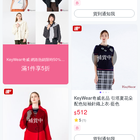
券
貨到通知我
補貨中
KeyWear奇威 網路熱銷限時50% off
滿1件享5折
KeyWear奇威名品 引塔夏花朵
配色短袖針織上衣-藍色
512
$
補貨中
5
(
1
)
券
貨到通知我