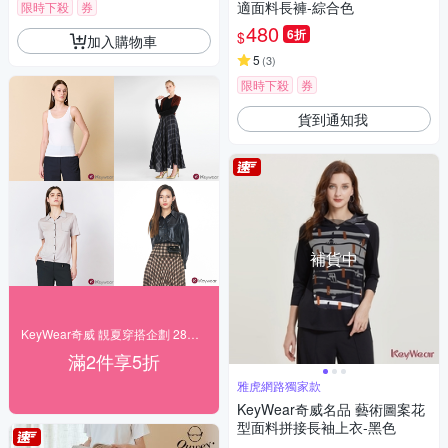
適面料長褲-綜合色
限時下殺
券
480
6折
$
加入購物車
5
(
3
)
限時下殺
券
貨到通知我
補貨中
KeyWear奇威 靚夏穿搭企劃 28折起搶購
滿2件享5折
雅虎網路獨家款
KeyWear奇威名品 藝術圖案花
型面料拼接長袖上衣-黑色