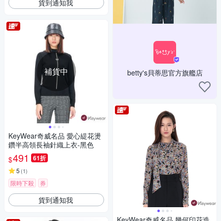
貨到通知我
補貨中
betty's貝蒂思官方旗艦店
KeyWear奇威名品 愛心緹花燙
鑽半高領長袖針織上衣-黑色
491
61折
$
5
(
1
)
限時下殺
券
貨到通知我
KeyWear奇威名品 幾何印花造