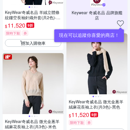
KeyWear奇威名品 羊絨立體條
Keywear 奇威名品 品牌旗艦
紋鏤空長袖針織外套(共2色)-黑
店
色
11,520
9折
$
限時下殺
券
現在可以追蹤你喜愛的商店！
加入購物車
KeyWear奇威名品 微光金蔥羊
絨麻花長袖上衣(共3色)-黑色
11,520
9折
$
KeyWear奇威名品 微光金蔥羊
限時下殺
券
絨麻花長袖上衣(共3色)-米色