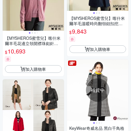
【MYSHEROS蜜雪兒】喀什米
爾羊毛溫暖時尚翻領鈕扣挖袋
外套-丈青
9,843
$
【MYSHEROS蜜雪兒】喀什米
券
爾羊毛花邊立領開襟珠釦針織
毛衣-粉紫
加入購物車
10,693
$
券
加入購物車
補貨中
KeyWear奇威名品 黑白千鳥格