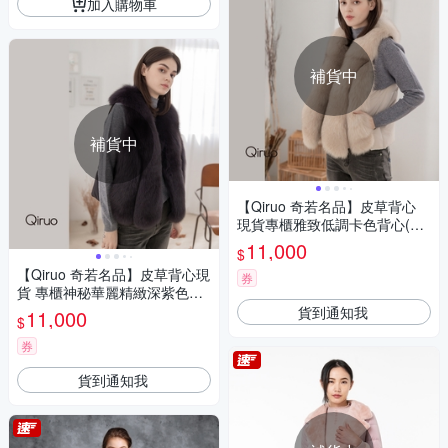
加入購物車
補貨中
補貨中
【Qiruo 奇若名品】皮草背心
現貨專櫃雅致低調卡色背心(狐
狸毛華麗短背心016D-45)
11,000
$
【Qiruo 奇若名品】皮草背心現
券
貨 專櫃神秘華麗精緻深紫色背
心(狐狸毛華麗背心百搭帥氣01
貨到通知我
11,000
$
6D-62)
券
貨到通知我