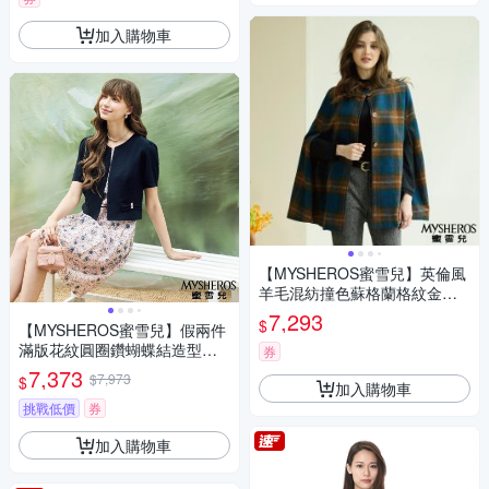
加入購物車
【MYSHEROS蜜雪兒】英倫風
羊毛混紡撞色蘇格蘭格紋金黑
雙色釦斗篷外套-藍
7,293
$
【MYSHEROS蜜雪兒】假兩件
滿版花紋圓圈鑽蝴蝶結造型洋
券
裝-粉
7,373
$7,973
$
加入購物車
挑戰低價
券
加入購物車