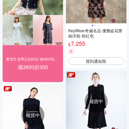
KeyWear奇威名品 優雅緹花蕾
絲洋裝-粉紅色
7,255
$
券
蜜雪兒 當季正品85折 滿3800現折300
貨到通知我
滿3800折300
補貨中
補貨中