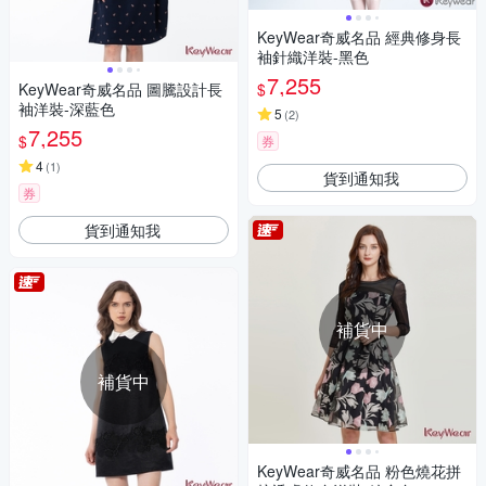
KeyWear奇威名品 經典修身長
袖針織洋裝-黑色
7,255
$
KeyWear奇威名品 圖騰設計長
袖洋裝-深藍色
5
(
2
)
7,255
$
券
4
(
1
)
貨到通知我
券
貨到通知我
補貨中
補貨中
KeyWear奇威名品 粉色燒花拼