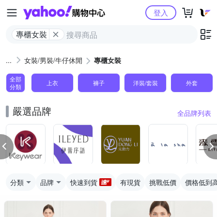
Yahoo購物中心
登入
專櫃女裝
女裝/男裝/牛仔休閒
專櫃女裝
全部
上衣
褲子
洋裝/套裝
外套
分類
嚴選品牌
全品牌列表
分類
品牌
快速到貨
有現貨
挑戰低價
價格低到