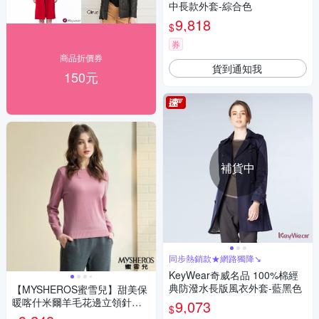
中長款外套-綜合色
9,818
$
券
商品折價券
貨到通知我
150元
補貨中
同步熱銷款★網路獨降↘
KeyWear奇威名品 100%棉經
典防潑水長版風衣外套-藍黑色
【MYSHEROS蜜雪兒】甜美保
暖喀什米爾羊毛花邊立領針織
9,073
$
毛衣-粉紫