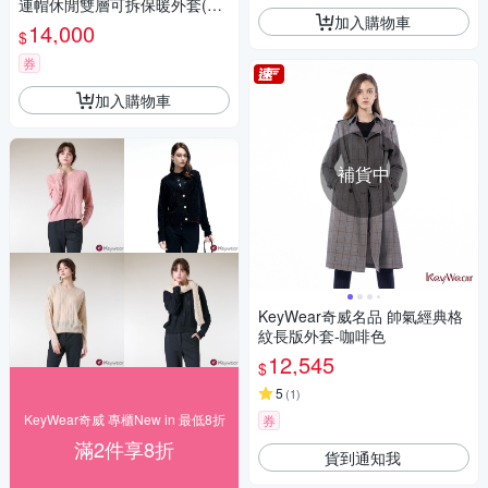
連帽休閒雙層可拆保暖外套(領
加入購物車
口狐狸毛 內裡兔毛禦寒雙層外
14,000
$
套6360E)
券
加入購物車
補貨中
KeyWear奇威名品 帥氣經典格
紋長版外套-咖啡色
12,545
$
5
(
1
)
KeyWear奇威 專櫃New in 最低8折
券
滿2件享8折
貨到通知我