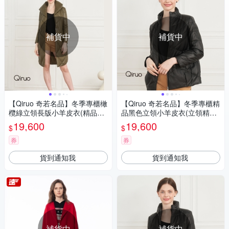
補貨中
補貨中
【Qiruo 奇若名品】冬季專櫃橄
【Qiruo 奇若名品】冬季專櫃精
欖綠立領長版小羊皮衣(精品時
品黑色立領小羊皮衣(立領精品
尚橄欖綠小羊皮衣大衣型2867
時尚 黑色小羊皮衣9068E)
19,600
19,600
$
$
E)
券
券
貨到通知我
貨到通知我
補貨中
補貨中