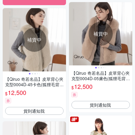
補貨中
補貨中
【Qiruo 奇若名品】皮草背心夾
克型0004D-05膚色(狐狸毛背心
【Qiruo 奇若名品】皮草背心夾
華麗夾克)
克型0004D-45卡色(狐狸毛背心
12,500
$
華麗夾克)
12,500
$
券
券
貨到通知我
貨到通知我