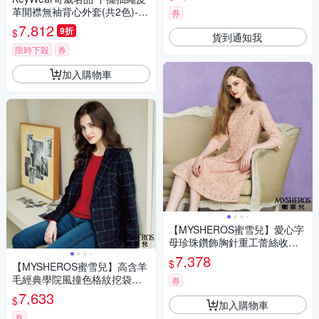
革開襟無袖背心外套(共2色)-咖
券
啡色
7,812
9折
$
貨到通知我
限時下殺
券
加入購物車
【MYSHEROS蜜雪兒】愛心字
母珍珠鑽飾胸針重工蕾絲收腰
半袖連身洋裝-粉桔
7,378
$
【MYSHEROS蜜雪兒】高含羊
毛經典學院風撞色格紋挖袋口
券
袋翻領外套-丈青
7,633
$
加入購物車
券