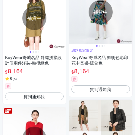
補貨中
補貨中
網路獨家限定
KeyWear奇威名品 針織拼接設
KeyWear奇威名品 鮮明色彩印
計假兩件洋裝-橄欖綠色
花中長裙-綜合色
8,164
8,164
$
$
5
(
5
)
券
券
貨到通知我
貨到通知我