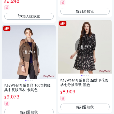
9,248
$
券
券
貨到通知我
加入購物車
補貨中
補貨中
KeyWear奇威名品 點點印花雪
紡七分袖洋裝-黑色
KeyWear奇威名品 100%棉經
典中長版風衣-卡其色
8,909
$
9,073
$
券
券
貨到通知我
貨到通知我