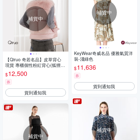
補貨中
補貨中
KeyWear奇威名品 優雅氣質洋
裝-淺綠色
【Qiruo 奇若名品】皮草背心
現貨 專櫃個性粉紅背心(狐狸毛
11,636
$
高檔質感柔美華麗0005D-15)
12,500
$
券
券
貨到通知我
貨到通知我
補貨中
補貨中