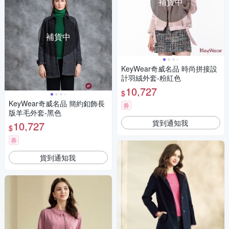
補貨中
補貨中
KeyWear奇威名品 時尚拼接設
計羽絨外套-粉紅色
10,727
$
KeyWear奇威名品 簡約釦飾長
券
版羊毛外套-黑色
貨到通知我
10,727
$
券
貨到通知我