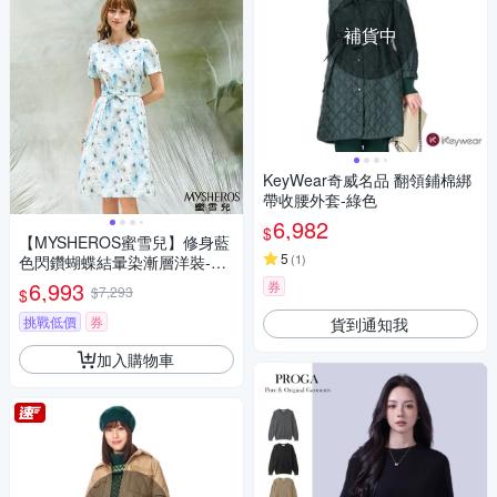
補貨中
KeyWear奇威名品 翻領鋪棉綁
帶收腰外套-綠色
6,982
$
【MYSHEROS蜜雪兒】修身藍
5
(
1
)
色閃鑽蝴蝶結暈染漸層洋裝-水
藍
6,993
券
$7,293
$
挑戰低價
券
貨到通知我
加入購物車