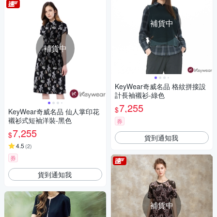
補貨中
補貨中
KeyWear奇威名品 格紋拼接設
計長袖襯衫-綠色
7,255
$
KeyWear奇威名品 仙人掌印花
襯衫式短袖洋裝-黑色
券
7,255
$
貨到通知我
4.5
(
2
)
券
貨到通知我
補貨中