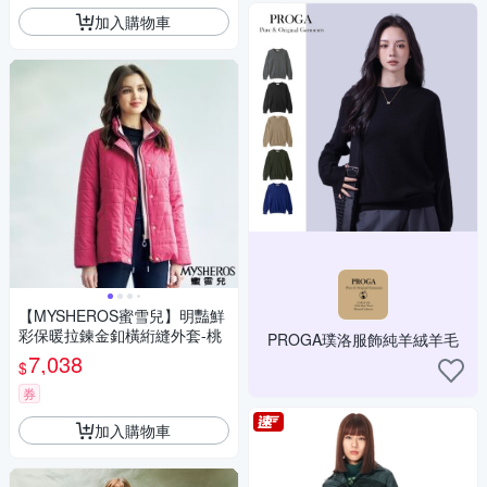
加入購物車
【MYSHEROS蜜雪兒】明豔鮮
彩保暖拉鍊金釦橫絎縫外套-桃
PROGA璞洛服飾純羊絨羊毛
7,038
$
券
加入購物車