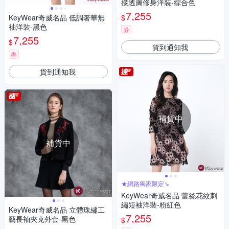
接透膚修身洋裝-綜合色
7,255
$
KeyWear奇威名品 低調奢華無
袖洋裝-黑色
券
7,255
$
貨到通知我
券
貨到通知我
補貨中
補貨中
★網路獨家限定↘
KeyWear奇威名品 蕾絲花紋刺
繡短袖洋裝-粉紅色
KeyWear奇威名品 立體珠繡工
7,255
藝長袖夾克外套-黑色
$