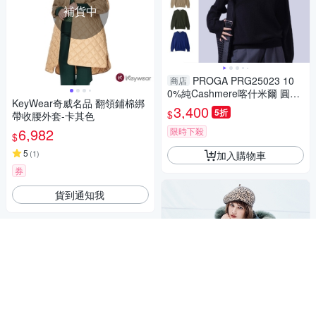
補貨中
PROGA PRG25023 10
商店
0%純Cashmere喀什米爾 圓領
KeyWear奇威名品 翻領鋪棉綁
針織長袖毛衣男款女著 標準款
3,400
5折
$
帶收腰外套-卡其色
(5色)極致保暖柔軟親膚 奢華享
6,982
限時下殺
$
5
(
1
)
加入購物車
券
貨到通知我
補貨中