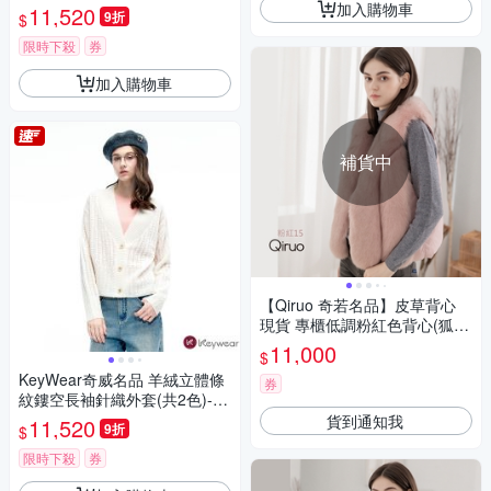
加入購物車
11,520
9折
$
限時下殺
券
加入購物車
補貨中
【Qiruo 奇若名品】皮草背心
現貨 專櫃低調粉紅色背心(狐狸
毛背心華麗 獨一無二016D-15)
11,000
$
KeyWear奇威名品 羊絨立體條
券
紋鏤空長袖針織外套(共2色)-白
色
貨到通知我
11,520
9折
$
限時下殺
券