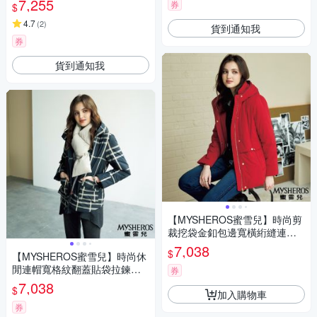
7,255
券
$
4.7
(
2
)
貨到通知我
券
貨到通知我
【MYSHEROS蜜雪兒】時尚剪
裁挖袋金釦包邊寬橫絎縫連帽
外套-紅
7,038
$
【MYSHEROS蜜雪兒】時尚休
閒連帽寬格紋翻蓋貼袋拉鍊外
券
套-丈青
7,038
$
加入購物車
券