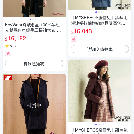
【MYSHEROS蜜雪兒】狐狸毛
領連帽拉鍊橫絎縫長版高含羽
KeyWear奇威名品 100%羊毛
絨外套-丈青
16,048
立體幾何車繡手工長袖大衣-黑
$
色
16,182
$
券
5
(
3
)
加入購物車
券
貨到通知我
補貨中
【MYSHEROS蜜雪兒】甜美氣