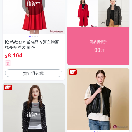
補貨中
KeyWear奇威名品 V領立體百
商品折價券
褶長袖洋裝-紅色
100元
8,164
$
券
貨到通知我
補貨中