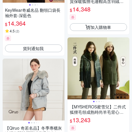
質保暖狐狸毛連帽高含羽絨波
浪絎縫外套-豆沙
14,348
$
KeyWear奇威名品 翻領口袋長
袖外套-深藍色
券
14,364
$
加入購物車
4.5
(
2
)
券
貨到通知我
【MYSHEROS蜜雪兒】二件式
狐狸毛領成熟時尚羊毛背心漸
變色抓皺絎縫外套-墨綠
13,243
$
【Qiruo 奇若名品】冬季專櫃灰
券