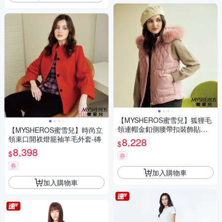
【MYSHEROS蜜雪兒】狐狸毛
領連帽金釦側腰帶扣裝飾貼袋
【MYSHEROS蜜雪兒】時尚立
菱格絎縫拉鍊背心-粉
領束口開衩燈籠袖羊毛外套-磚
8,228
$
8,398
$
券
券
加入購物車
加入購物車