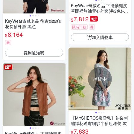
KeyWear奇威名品 下擺抽繩皮
革開襟無袖背心外套(共2色)-黑
色
7,812
9折
$
KeyWear奇威名品 復古點點印
花長袖外套-黑色
限時下殺
券
8,164
$
加入購物車
券
貨到通知我
補貨中
【MYSHEROS蜜雪兒】花朵刺
繡織花透膚網紗半袖短洋裝-灰
7,633
$
KeyWear奇威名品 下擺抽繩皮