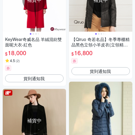
KeyWear奇威名品 羊絨混紡雙
【Qiruo 奇若名品】冬季專櫃精
面呢大衣-紅色
品黑色立領小羊皮衣(立領精品
時尚 黑色小羊皮衣1906E)
18,000
16,800
$
$
4.5
(
2
)
券
券
貨到通知我
貨到通知我
補貨中