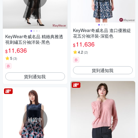
KeyWear奇威名品 進口優雅緹
花五分袖洋裝-深藍色
KeyWear奇威名品 精緻典雅透
視刺繡五分袖洋裝-黑色
11,636
$
11,636
$
4.2
(
2
)
5
(
3
)
券
券
貨到通知我
貨到通知我
補貨中