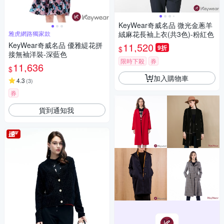
KeyWear奇威名品 微光金蔥羊
雅虎網路獨家款
絨麻花長袖上衣(共3色)-粉紅色
KeyWear奇威名品 優雅緹花拼
11,520
9折
$
接無袖洋裝-深藍色
限時下殺
券
11,636
$
加入購物車
4.3
(
3
)
券
貨到通知我