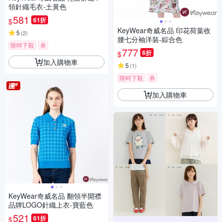
領針織毛衣-土黃色
581
61折
$
KeyWear奇威名品 印花荷葉收
5
(
2
)
腰七分袖洋裝-綜合色
限時下殺
券
777
6折
$
加入購物車
5
(
1
)
限時下殺
券
加入購物車
KeyWear奇威名品 翻領半開襟
品牌LOGO針織上衣-寶藍色
521
61折
$