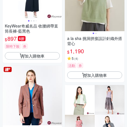
KeyWear奇威名品 收腰綁帶直
筒長褲-藍黑色
897
a la sha 挑洞拼接設計針織外搭
6折
$
背心
限時下殺
券
1,190
$
加入購物車
5
(
4
)
活動
券
加入購物車