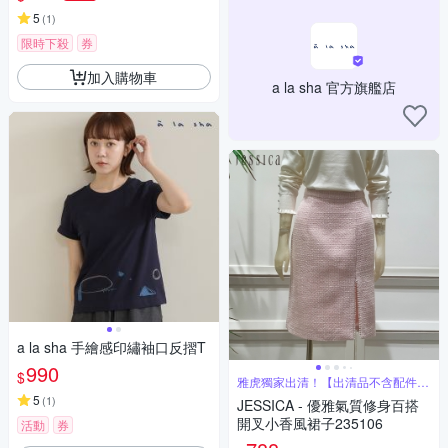
5
(
1
)
限時下殺
券
加入購物車
a la sha 官方旗艦店
a la sha 手繪感印繡袖口反摺T
990
$
雅虎獨家出清！【出清品不含配件腰
帶腰鏈】
5
(
1
)
JESSICA - 優雅氣質修身百搭
開叉小香風裙子235106
活動
券