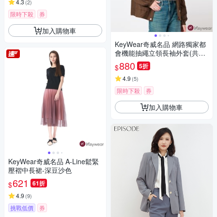
4.3
(
2
)
限時下殺
券
加入購物車
KeyWear奇威名品 網路獨家都
會機能抽繩立領長袖外套(共3
色)-咖啡色
880
5折
$
4.9
(
5
)
限時下殺
券
加入購物車
KeyWear奇威名品 A-Line鬆緊
壓褶中長裙-深豆沙色
621
61折
$
4.9
(
9
)
挑戰低價
券