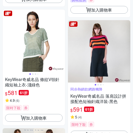
加入購物車
KeyWear奇威名品 條紋V領針
織短袖上衣-淺綠色
同步熱銷款網路獨降
581
61折
$
KeyWear奇威名品 落肩設計拼
4.9
(
6
)
接配色短袖針織洋裝-黑色
591
限時下殺
券
61折
$
5
(
4
)
加入購物車
限時下殺
券