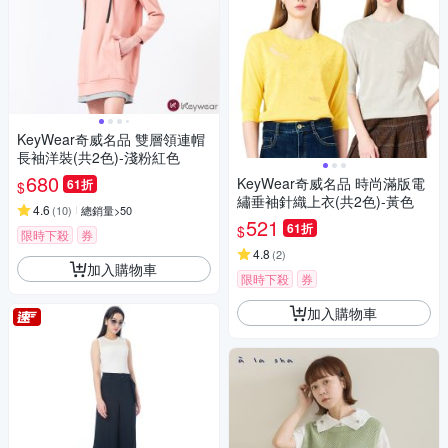
KeyWear奇威名品 雙層領連帽
長袖洋裝(共2色)-淺粉紅色
680
KeyWear奇威名品 時尚滿版電
61折
$
繡垂袖針織上衣(共2色)-黃色
4.6
(
10
)
總銷量>50
521
61折
$
限時下殺
券
4.8
(
2
)
加入購物車
限時下殺
券
加入購物車