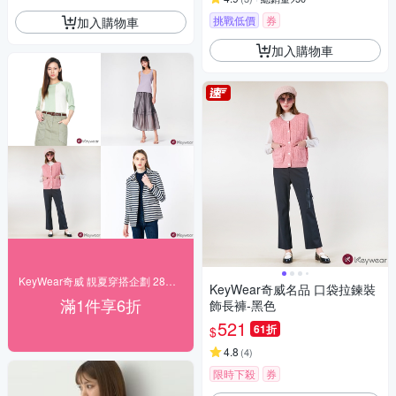
挑戰低價
券
加入購物車
加入購物車
KeyWear奇威 靚夏穿搭企劃 28折起搶購
KeyWear奇威名品 口袋拉鍊裝
滿1件享6折
飾長褲-黑色
521
61折
$
4.8
(
4
)
限時下殺
券