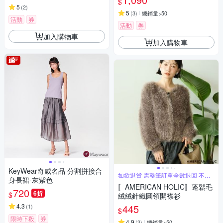
$
5
(
2
)
5
(
3
)
總銷量>50
活動
券
活動
券
加入購物車
加入購物車
KeyWear奇威名品 分割拼接合
如欲退貨 需整筆訂單全數退回 不能
身長裙-灰紫色
單退
〚AMERICAN HOLIC〛蓬鬆毛
720
6折
$
絨絨針織圓領開襟衫
4.3
445
(
1
)
$
限時下殺
券
4.9
(
3
)
總銷量>50