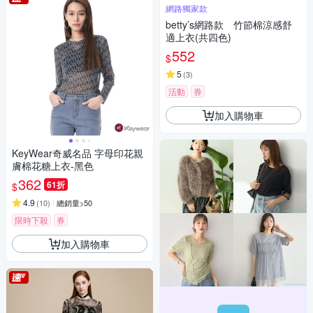
網路獨家款
betty’s網路款 竹節棉涼感舒
適上衣(共四色)
552
$
5
(
3
)
活動
券
加入購物車
KeyWear奇威名品 字母印花親
膚棉花糖上衣-黑色
362
61折
$
4.9
(
10
)
總銷量>50
限時下殺
券
加入購物車