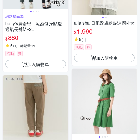
網路獨家款
a la sha 日系透膚點點連帽外套
betty’s貝蒂思 涼感修身顯瘦
透氣長褲M~2L
1,990
$
880
$
5
(
1
)
5
(
1
)
總銷量>50
活動
券
活動
券
加入購物車
加入購物車