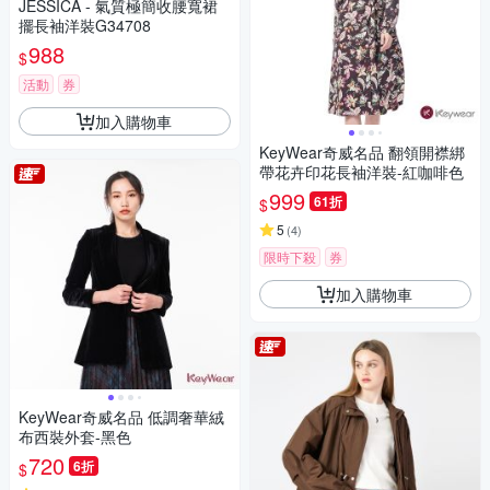
JESSICA - 氣質極簡收腰寬裙
擺長袖洋裝G34708
988
$
活動
券
加入購物車
KeyWear奇威名品 翻領開襟綁
帶花卉印花長袖洋裝-紅咖啡色
999
61折
$
5
(
4
)
限時下殺
券
加入購物車
KeyWear奇威名品 低調奢華絨
布西裝外套-黑色
720
6折
$