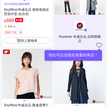
同步熱銷款網路獨降
KeyWear奇威名品 都會風格紋
西裝外套-綜合色
689
61折
$
4.9
(
3
)
限時下殺
券
Keywear 奇威名品 品牌旗艦
加入購物車
店
現在可以追蹤你喜愛的商店！
KeyWear奇威名品 飄逸垂墜V