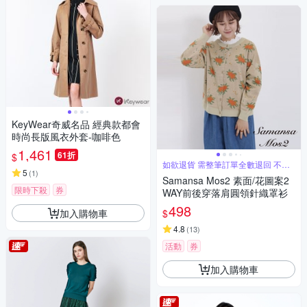
KeyWear奇威名品 經典款都會
時尚長版風衣外套-咖啡色
1,461
61折
$
如欲退貨 需整筆訂單全數退回 不能
5
單退
(
1
)
Samansa Mos2 素面/花圖案2
限時下殺
券
WAY前後穿落肩圓領針織罩衫
498
加入購物車
$
4.8
(
13
)
活動
券
加入購物車