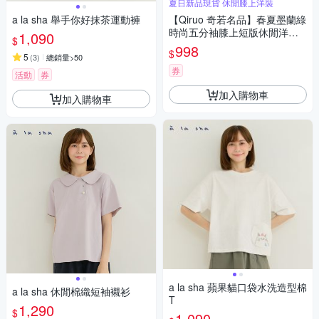
夏日新品現貨 休閒膝上洋裝
a la sha 舉手你好抹茶運動褲
【Qiruo 奇若名品】春夏墨蘭綠
時尚五分袖膝上短版休閒洋裝
1,090
$
(純棉純綠色 圓領洋裝2128F)
998
$
5
(
3
)
總銷量>50
券
活動
券
加入購物車
加入購物車
a la sha 蘋果貓口袋水洗造型棉
a la sha 休閒棉織短袖襯衫
T
1,290
$
1,090