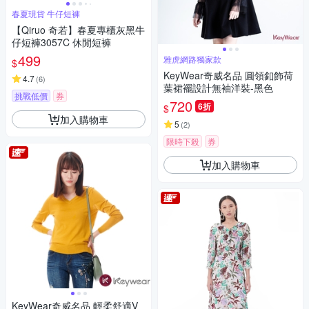
春夏現貨 牛仔短褲
【Qiruo 奇若】春夏專櫃灰黑牛
仔短褲3057C 休閒短褲
499
雅虎網路獨家款
$
KeyWear奇威名品 圓領釦飾荷
4.7
(
6
)
葉裙襬設計無袖洋裝-黑色
挑戰低價
券
720
6折
$
加入購物車
5
(
2
)
限時下殺
券
加入購物車
KeyWear奇威名品 輕柔舒適V