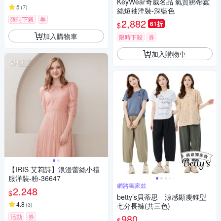
KeyWear奇威名品 氣質綁帶蠶
5
(
7
)
絲短袖洋裝-深藍色
限時下殺
券
2,882
61折
$
加入購物車
限時下殺
券
加入購物車
【IRIS 艾莉詩】浪漫蕾絲小禮
服洋裝-粉-36647
網路獨家款
2,248
$
betty’s貝蒂思 涼感顯瘦錐型
4.8
(
3
)
七分長褲(共三色)
980
活動
券
$