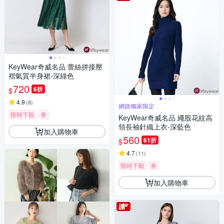
KeyWear奇威名品 蕾絲拼接壓
褶氣質半身裙-深綠色
720
6折
$
4.9
(
8
)
網路獨家限定
限時下殺
券
KeyWear奇威名品 繩股花紋高
領長袖針織上衣-深藍色
加入購物車
560
61折
$
4.7
(
11
)
限時下殺
券
加入購物車