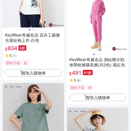
KeyWear奇威名品 花卉工藝微
光感短袖上衣-白色
834
6折
$
5
(
1
)
KeyWear奇威名品 側結構分割
限時下殺
券
休閒收褲腿長褲(共2色)-紫紅色
491
加入購物車
61折
$
5
(
6
)
限時下殺
券
加入購物車