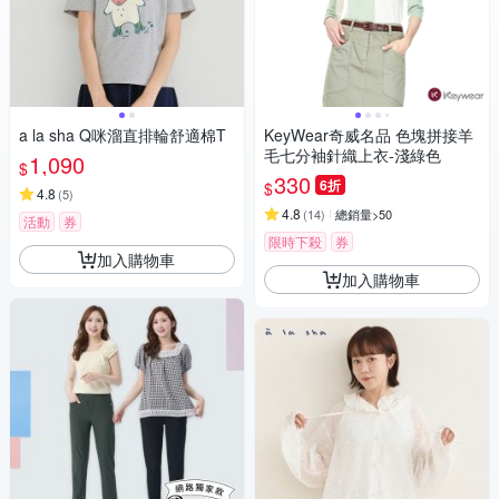
a la sha Q咪溜直排輪舒適棉T
KeyWear奇威名品 色塊拼接羊
毛七分袖針織上衣-淺綠色
1,090
$
330
6折
$
4.8
(
5
)
4.8
(
14
)
總銷量>50
活動
券
限時下殺
券
加入購物車
加入購物車