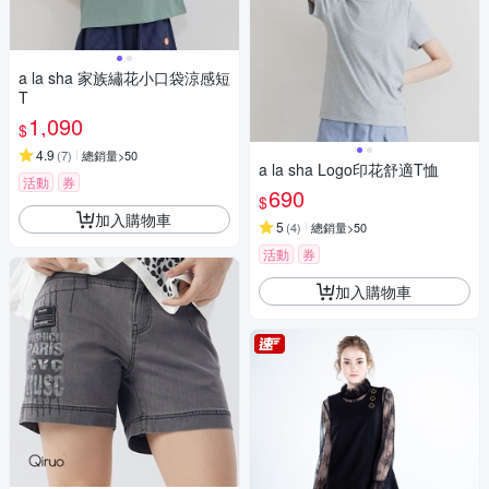
a la sha 家族繡花小口袋涼感短
T
1,090
$
4.9
(
7
)
總銷量>50
a la sha Logo印花舒適T恤
活動
券
690
$
加入購物車
5
(
4
)
總銷量>50
活動
券
加入購物車