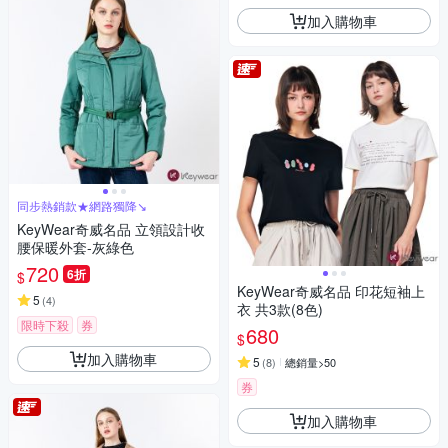
加入購物車
同步熱銷款★網路獨降↘
KeyWear奇威名品 立領設計收
腰保暖外套-灰綠色
720
6折
$
KeyWear奇威名品 印花短袖上
5
(
4
)
衣 共3款(8色)
限時下殺
券
680
$
加入購物車
5
(
8
)
總銷量>50
券
加入購物車