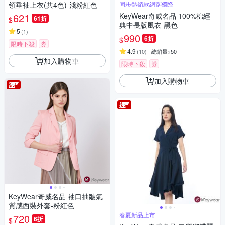
領垂袖上衣(共4色)-淺粉紅色
同步熱銷款網路獨降
621
KeyWear奇威名品 100%棉經
61折
$
典中長版風衣-黑色
5
(
1
)
990
6折
$
限時下殺
券
4.9
(
10
)
總銷量>50
加入購物車
限時下殺
券
加入購物車
KeyWear奇威名品 袖口抽皺氣
質感西裝外套-粉紅色
春夏新品上市
720
6折
$