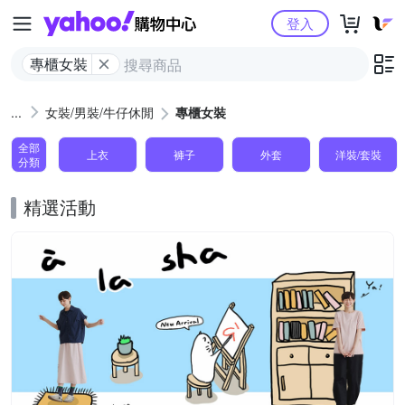
Yahoo購物中心
登入
專櫃女裝
女裝/男裝/牛仔休閒
專櫃女裝
全部
上衣
褲子
外套
洋裝/套裝
分類
精選活動