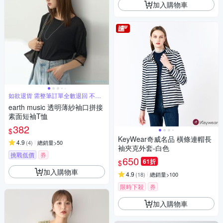
加入購物車
如欲退貨 需整筆訂單全數退回 不能
單退
earth music 透明薄紗袖口拼接
素面短袖T恤
382
$
KeyWear奇威名品 橫條連帽長
4.9
(
4
)
總銷量>50
袖夾克外套-白色
挑戰低價
券
650
61折
$
加入購物車
4.9
(
18
)
總銷量>100
限時下殺
券
加入購物車