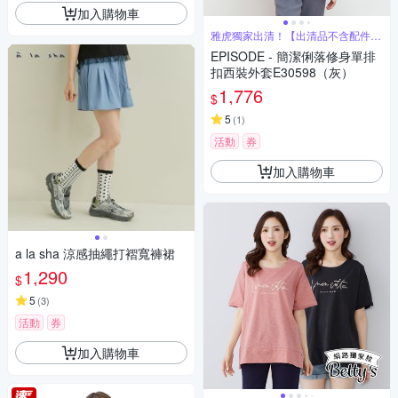
加入購物車
雅虎獨家出清！【出清品不含配件腰
帶腰鏈】
EPISODE - 簡潔俐落修身單排
扣西裝外套E30598（灰）
1,776
$
5
(
1
)
活動
券
加入購物車
a la sha 涼感抽繩打褶寬褲裙
1,290
$
5
(
3
)
活動
券
加入購物車