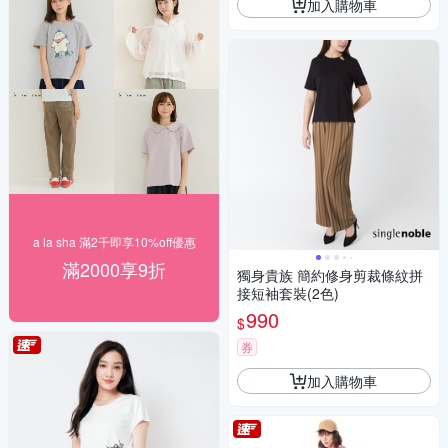
加入購物車
a la sha 滿2千即享10%off優惠
滿2000享9折
獨身貴族 簡約修身剪裁條紋拼
接短袖套裝(2色)
990
$
券
加入購物車