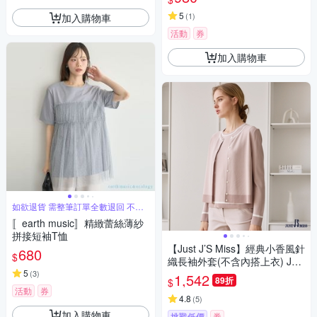
5
(
1
)
加入購物車
活動
券
加入購物車
如欲退貨 需整筆訂單全數退回 不能
單退
〚earth music〛精緻蕾絲薄紗
拼接短袖T恤
【Just J’S Miss】經典小香風針
680
$
織長袖外套(不含內搭上衣) J23
5
W2811
(
3
)
1,542
89折
$
活動
券
4.8
(
5
)
加入購物車
挑戰低價
券