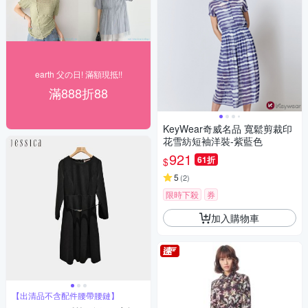
earth 父の日! 滿額現抵!!
滿888折88
KeyWear奇威名品 寬鬆剪裁印
花雪紡短袖洋裝-紫藍色
921
61折
$
5
(
2
)
限時下殺
券
加入購物車
【出清品不含配件腰帶腰鏈】