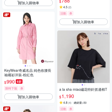
788
$
加入購物車
4.5
(
2
)
活動
券
加入購物車
KeyWear奇威名品 純色收腰長
袖襯衫洋裝-粉紅色
990
6折
$
限時下殺
券
a la sha miao繡花特針抓邊棉T
1,190
加入購物車
$
4.8
(
4
)
總銷量>50
活動
券