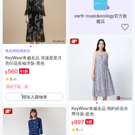
earth music&ecology官方旗
艦店
雅虎網路獨家款
KeyWear奇威名品 浪漫星星月
亮印花長袖洋裝-黑色
560
61折
$
5
(
4
)
限時下殺
券
加入購物車
KeyWear奇威名品 簡約碎花吊
帶洋裝-藍色
897
6折
$
5
(
1
)