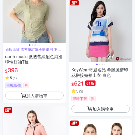
如欲退貨 需整筆訂單全數退回 不能
單退
earth music 微透蕾絲配色滾邊
彈性短袖T恤
396
KeyWear奇威名品 希臘風情印
$
花拼接短袖上衣-白色
5
(
1
)
621
61折
$
挑戰低價
券
5
(
5
)
加入購物車
限時下殺
券
加入購物車