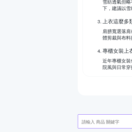
雪紡透氣但略
下，建議以雪
上衣這麼多
肩膀寬選落肩
體剪裁與布料
專櫃女裝上
近年專櫃女裝
院風與日常穿