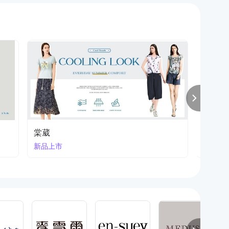
IRIS艾莉詩
Qiruo
出清1
夏季購物樂 2件7折