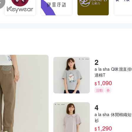
a la sha Q咪溜直
適棉T
1,090
$
活動
券
a la sha 休閒棉織
衫
1,290
$