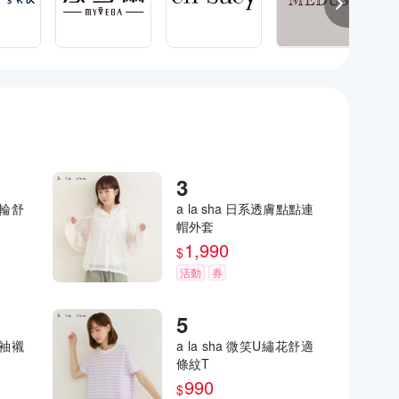
排輪舒
a la sha 日系透膚點點連
帽外套
1,990
$
活動
券
短袖襯
a la sha 微笑U繡花舒適
條紋T
990
$