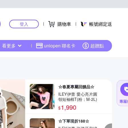
購物車
帳號綁定送
登入
看更多
uniopen 聯名卡
超贈點
☆春夏專屬回饋品☆
ILEY伊蕾 愛心亮片圓
領短袖棉T(粉；M-2L)
1,990
$
☆下單現折188☆