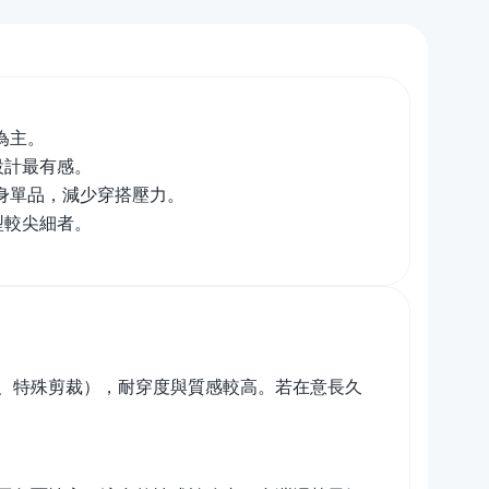
為主。
設計最有感。
身單品，減少穿搭壓力。
型較尖細者。
、特殊剪裁），耐穿度與質感較高。若在意長久