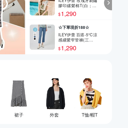
ILEY伊蕾 玫瑰牙刷繡
膠印縲縈棉T(白；M-
2L)
1,290
$
☆下單現折188☆
ILEY伊蕾 百搭-5℃涼
感縲縈窄管褲(三色；
M-3L)
1,290
$
裙子
外套
T恤/帽T