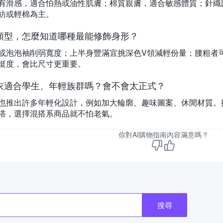
有滑感，適合怕熱或油性肌膚；棉質親膚，適合敏感體質；針織
紡或輕棉為主。
類型，怎麼知道哪種最能修飾身形？
或泡泡袖削弱寬度；上半身豐滿宜挑深色V領減輕份量；腰粗者
挺度，會比尺寸更重要。
衣適合學生、年輕族群嗎？會不會太正式？
也推出許多年輕化設計，例如加大輪廓、趣味圖案、休閒材質。
搭，選擇混搭系商品就不怕老氣。
你對AI購物指南內容滿意嗎？
搜尋