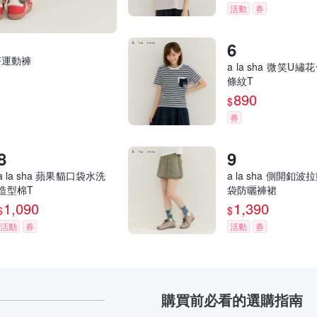
活動
券
抹茶運動褲
a la sha 微笑U繡
條紋T
890
$
券
a la sha 蘋果貓口袋水洗
a la sha 側開釦波
造型棉T
袋防曬褲裙
1,090
1,390
$
$
活動
券
活動
券
購買前必看的選購指南