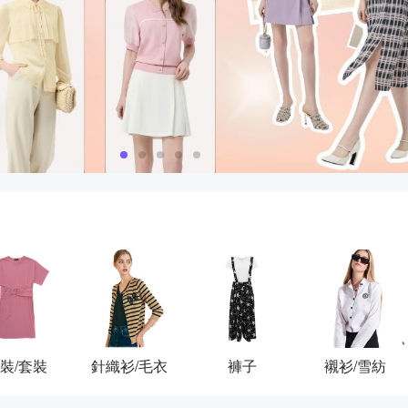
裝/套裝
針織衫/毛衣
褲子
襯衫/雪紡