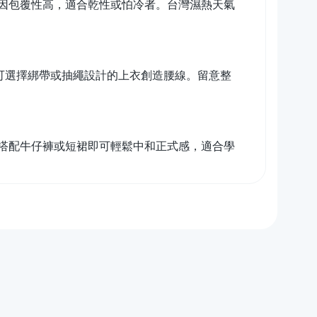
因包覆性高，適合乾性或怕冷者。台灣濕熱天氣
可選擇綁帶或抽繩設計的上衣創造腰線。留意整
搭配牛仔褲或短裙即可輕鬆中和正式感，適合學