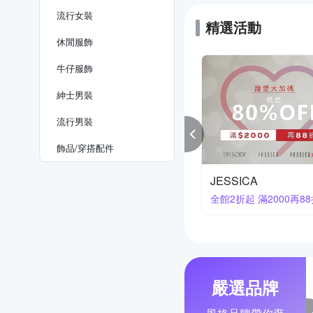
流行女裝
精選活動
休閒服飾
牛仔服飾
紳士​男裝
流行男裝
飾品​/​穿搭​配件
葳
獨身貴族 X T.Life
上市
夏日精選 最低1折
嚴選品牌