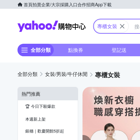
首頁
拍賣
企業/大宗採購入口
合作招商
App下載
Yahoo購物中心
專櫃女裝
全部分類
點換券
登記送
專櫃女裝
女裝/男裝/牛仔休閒
熱門推薦
🏆️ 今日下殺爆款
本週新上架
銀穗｜歡慶開館5折起