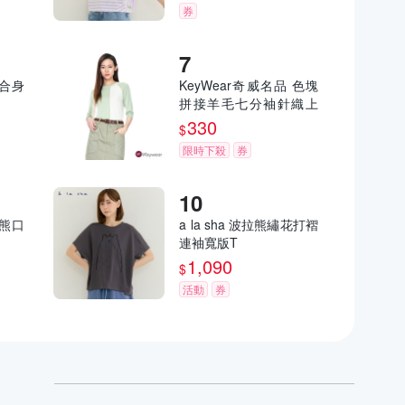
券
花合身
KeyWear奇威名品 色塊
拼接羊毛七分袖針織上
衣-淺綠色
330
$
限時下殺
券
拉熊口
a la sha 波拉熊繡花打褶
連袖寬版T
1,090
$
活動
券