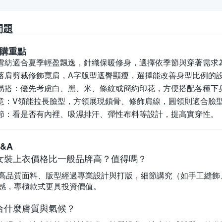
問題
購重點
雪紡適合夏季輕盈飄逸，針織保暖修身，選擇依季節與穿著需求
落肩剪裁修飾寬肩，A字版型遮臀顯瘦，選擇能改善身型比例的
易搭：
優先考慮白、黑、米、條紋或簡約印花，方便搭配各種下
意：
V領能拉長臉型，方領展現鎖骨、修飾肩線，圓領則適合臉
節：
看是否有內裡、吸濕排汗、彈性布料等設計，提高實穿性。
&A
女裝上衣價格比一般品牌高？值得嗎？
高品質面料、版型經過專業設計與打版，細節講究（如手工縫飾
感，專櫃款式更具投資價值。
合什麼膚質與氣候？