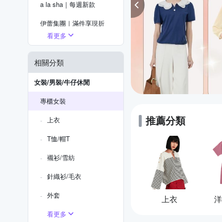
a la sha｜每週新款
伊蕾集團｜滿件享現折
看更多
奇威｜今天買明天到
JESSICA｜新品5折up
相關分類
麥雪爾｜精選5折起
女裝/男裝/牛仔休閒
專櫃女裝
推薦分類
上衣
T恤/帽T
襯衫/雪紡
針織衫/毛衣
外套
上衣
洋
看更多