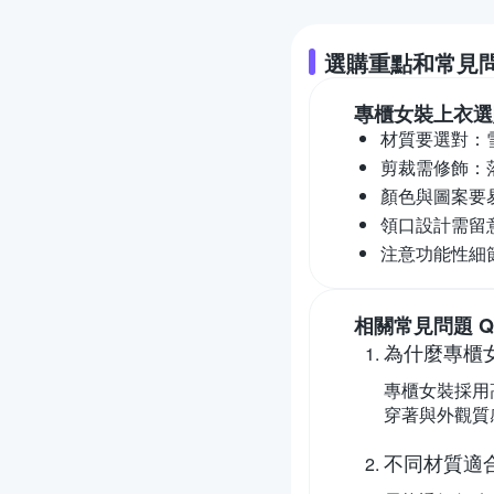
選購重點和常見
專櫃女裝上衣
選
材質要選對：
剪裁需修飾：
顏色與圖案要
領口設計需留
注意功能性細
相關常見問題 Q
為什麼專櫃
專櫃女裝採用
穿著與外觀質
不同材質適