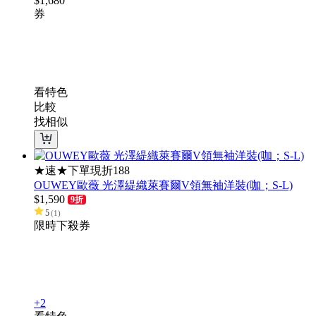
$
1,680
券
看特色
比較
找相似
★速★下單現折188
OUWEY歐薇 光澤緹織萊賽爾V領無袖洋裝(咖；S-L)
$
1,590
9折
5
(
1
)
限時下殺
券
+2