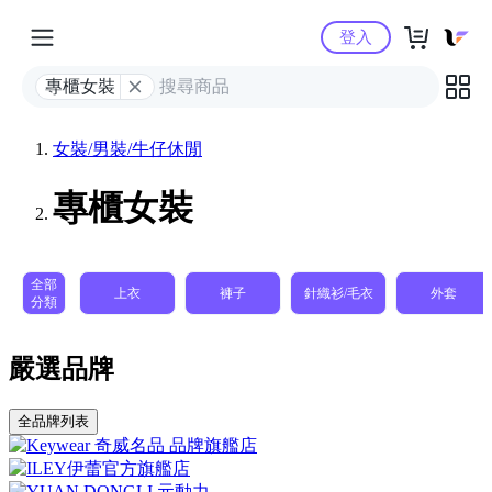
Yahoo購物中心
登入
專櫃女裝
女裝/男裝/牛仔休閒
專櫃女裝
全部
上衣
褲子
針織衫/毛衣
外套
分類
嚴選品牌
全品牌列表