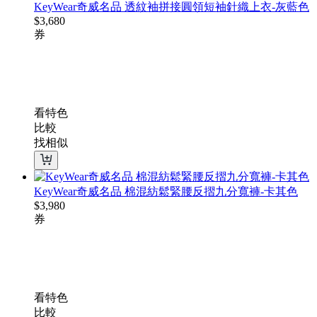
KeyWear奇威名品 透紋袖拼接圓領短袖針織上衣-灰藍色
$
3,680
券
看特色
比較
找相似
KeyWear奇威名品 棉混紡鬆緊腰反摺九分寬褲-卡其色
$
3,980
券
看特色
比較