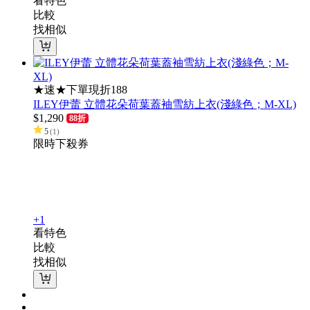
看特色
比較
找相似
★速★下單現折188
ILEY伊蕾 立體花朵荷葉蓋袖雪紡上衣(淺綠色；M-XL)
$
1,290
88折
5
(
1
)
限時下殺
券
+1
看特色
比較
找相似