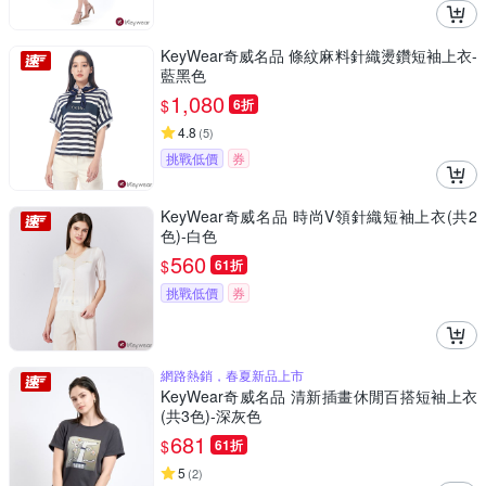
KeyWear奇威名品 條紋麻料針織燙鑽短袖上衣-
藍黑色
1,080
$
6折
4.8
(
5
)
挑戰低價
券
KeyWear奇威名品 時尚V領針織短袖上衣(共2
色)-白色
560
$
61折
挑戰低價
券
網路熱銷，春夏新品上市
KeyWear奇威名品 清新插畫休閒百搭短袖上衣
(共3色)-深灰色
681
$
61折
5
(
2
)