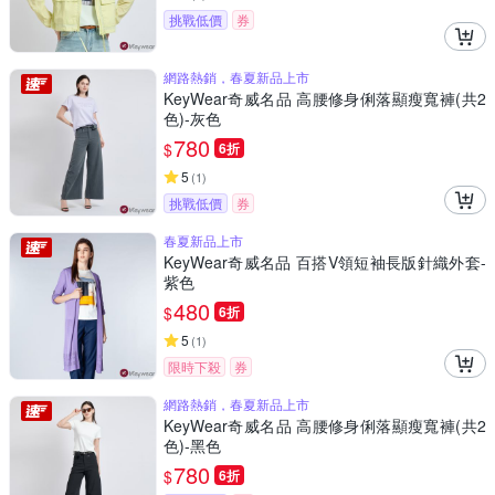
挑戰低價
券
網路熱銷，春夏新品上市
KeyWear奇威名品 高腰修身俐落顯瘦寬褲(共2
色)-灰色
780
$
6折
5
(
1
)
挑戰低價
券
春夏新品上市
KeyWear奇威名品 百搭V領短袖長版針織外套-
紫色
480
$
6折
5
(
1
)
限時下殺
券
網路熱銷，春夏新品上市
KeyWear奇威名品 高腰修身俐落顯瘦寬褲(共2
色)-黑色
780
$
6折