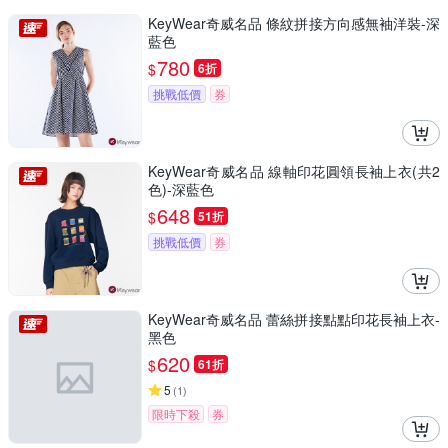
KeyWear奇威名品 條紋拼接方向感無袖洋裝-深
藍色
780
$
6折
挑戰低價
券
KeyWear奇威名品 線軸印花圓領長袖上衣(共2
色)-深藍色
648
$
51折
挑戰低價
券
KeyWear奇威名品 蕾絲拼接點點印花長袖上衣-
黑色
620
$
61折
5
(
1
)
限時下殺
券