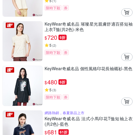
5
(
1
)
限時下殺
券
KeyWear奇威名品 璀璨星光親膚舒適百搭短袖
上衣T恤(共2色)-米色
720
$
6折
5
(
2
)
限時下殺
券
KeyWear奇威名品 個性風格印花長袖襯衫-黑色
480
$
6折
5
(
3
)
限時下殺
券
網路熱銷，春夏新品上市
KeyWear奇威名品 法式小馬印花T恤短袖上衣
(共2色)-藍色
681
$
61折