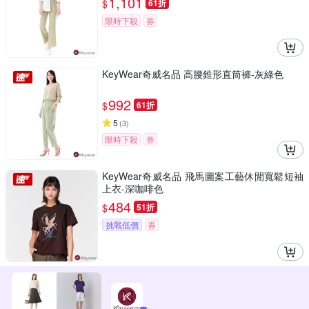
1,101
$
61折
限時下殺
券
KeyWear奇威名品 高腰錐形直筒褲-灰綠色
992
$
61折
5
(
3
)
限時下殺
券
KeyWear奇威名品 飛馬圖案工藝休閒寬鬆短袖
上衣-深咖啡色
484
$
51折
挑戰低價
券