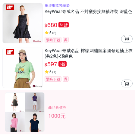
雅虎網路獨家款
KeyWear奇威名品 不對襯剪接無袖洋裝-深藍色
680
$
61折
5
(
2
)
限時下殺
券
KeyWear奇威名品 檸檬刺繡圖案圓領短袖上衣
(共2色)-淺綠色
597
$
6折
5
(
1
)
限時下殺
券
商品折價券
1000元