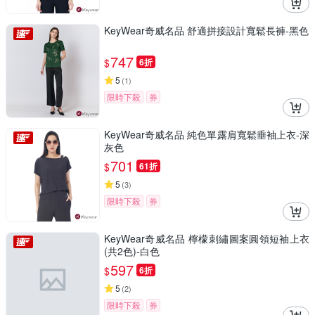
KeyWear奇威名品 舒適拼接設計寬鬆長褲-黑色
747
$
6折
5
(
1
)
限時下殺
券
KeyWear奇威名品 純色單露肩寬鬆垂袖上衣-深
灰色
701
$
61折
5
(
3
)
限時下殺
券
KeyWear奇威名品 檸檬刺繡圖案圓領短袖上衣
(共2色)-白色
597
$
6折
5
(
2
)
限時下殺
券