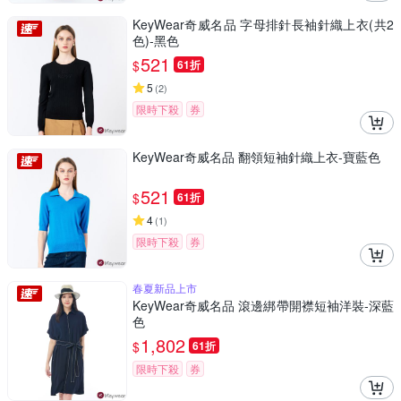
KeyWear奇威名品 字母排針長袖針織上衣(共2
色)-黑色
521
$
61折
5
(
2
)
限時下殺
券
KeyWear奇威名品 翻領短袖針織上衣-寶藍色
521
$
61折
4
(
1
)
限時下殺
券
春夏新品上市
KeyWear奇威名品 滾邊綁帶開襟短袖洋裝-深藍
色
1,802
$
61折
限時下殺
券