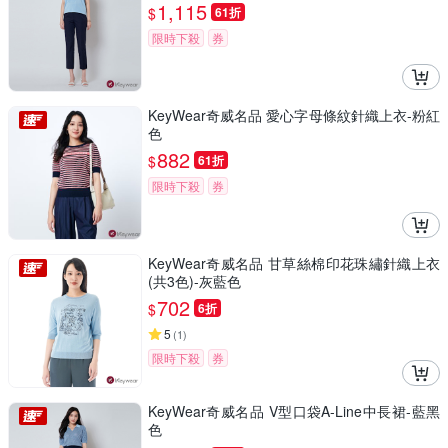
1,115
$
61折
限時下殺
券
KeyWear奇威名品 愛心字母條紋針織上衣-粉紅
色
882
$
61折
限時下殺
券
KeyWear奇威名品 甘草絲棉印花珠繡針織上衣
(共3色)-灰藍色
702
$
6折
5
(
1
)
限時下殺
券
KeyWear奇威名品 V型口袋A-Line中長裙-藍黑
色