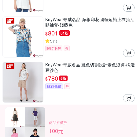
KeyWear奇威名品 海報印花圓領短袖上衣搭活
動袖套-淺藍色
801
$
61折
5
(
1
)
限時下殺
券
KeyWear奇威名品 跳色切割設計素色短褲-橘淺
豆沙色
780
$
6折
挑戰低價
券
商品折價券
100元