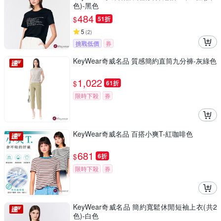
色)-黑色
484
$
51折
5
(
2
)
挑戰低價
券
KeyWear奇威名品 質感簡約直筒九分褲-灰綠色
1,022
$
61折
限時下殺
券
KeyWear奇威名品 百搭小爽T-紅咖啡色
681
$
6折
限時下殺
券
KeyWear奇威名品 簡約寬鬆休閒短袖上衣(共2
色)-白色