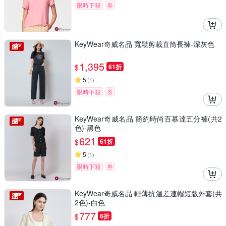
限時下殺
券
KeyWear奇威名品 寬鬆剪裁直筒長褲-深灰色
1,395
$
61折
5
(
1
)
限時下殺
券
KeyWear奇威名品 簡約時尚百慕達五分褲(共2
色)-黑色
621
$
61折
5
(
1
)
限時下殺
券
KeyWear奇威名品 輕薄抗溫差連帽短版外套(共
2色)-白色
777
$
6折