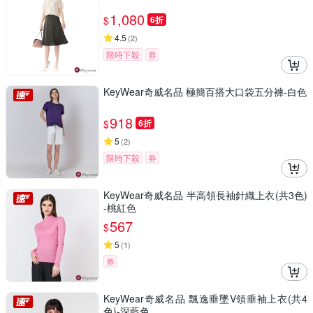
1,080
$
6折
4.5
(
2
)
限時下殺
券
KeyWear奇威名品 極簡百搭大口袋五分褲-白色
918
$
6折
5
(
2
)
限時下殺
券
KeyWear奇威名品 半高領長袖針織上衣(共3色)
-桃紅色
567
$
5
(
1
)
券
KeyWear奇威名品 飄逸垂墜V領垂袖上衣(共4
色)-深藍色