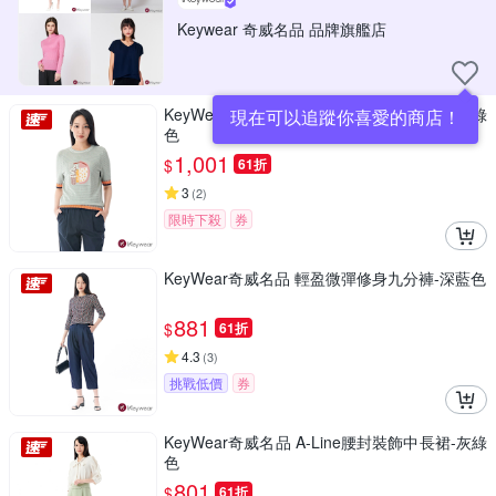
Keywear 奇威名品 品牌旗艦店
KeyWear奇威名品 抽象夢境圓領針織上衣-藍綠
現在可以追蹤你喜愛的商店！
色
1,001
$
61折
3
(
2
)
限時下殺
券
KeyWear奇威名品 輕盈微彈修身九分褲-深藍色
881
$
61折
4.3
(
3
)
挑戰低價
券
KeyWear奇威名品 A-Line腰封裝飾中長裙-灰綠
色
801
$
61折