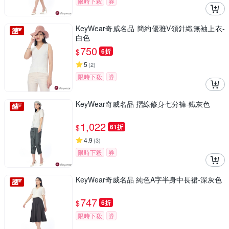
限時下殺
券
KeyWear奇威名品 簡約優雅V領針織無袖上衣-
白色
750
$
6折
5
(
2
)
限時下殺
券
KeyWear奇威名品 摺線修身七分褲-鐵灰色
1,022
$
61折
4.9
(
3
)
限時下殺
券
KeyWear奇威名品 純色A字半身中長裙-深灰色
747
$
6折
限時下殺
券