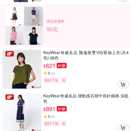
商品折價券
50元
KeyWear奇威名品 飄逸垂墜V領垂袖上衣(共4
色)-綠色
621
$
61折
5
(
1
)
限時下殺
券
KeyWear奇威名品 律動感百褶中長針織裙-深藍
色
891
$
61折
5
(
1
)
限時下殺
券