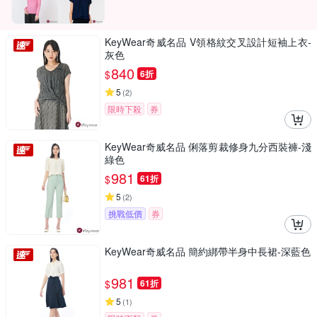
KeyWear奇威名品 V領格紋交叉設計短袖上衣-
灰色
840
$
6折
5
(
2
)
限時下殺
券
KeyWear奇威名品 俐落剪裁修身九分西裝褲-淺
綠色
981
$
61折
5
(
2
)
挑戰低價
券
KeyWear奇威名品 簡約綁帶半身中長裙-深藍色
981
$
61折
5
(
1
)