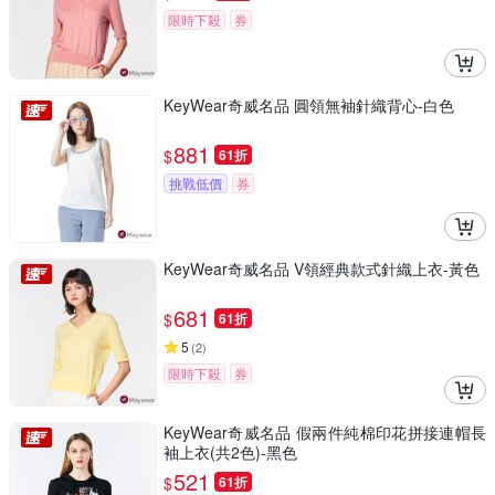
限時下殺
券
KeyWear奇威名品 圓領無袖針織背心-白色
881
$
61折
挑戰低價
券
KeyWear奇威名品 V領經典款式針織上衣-黃色
681
$
61折
5
(
2
)
限時下殺
券
KeyWear奇威名品 假兩件純棉印花拼接連帽長
袖上衣(共2色)-黑色
521
$
61折