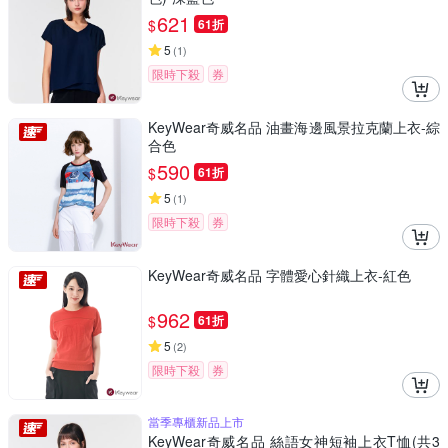
621
$
61折
5
(
1
)
限時下殺
券
KeyWear奇威名品 油畫海邊風景拉克蘭上衣-綜
合色
590
$
61折
5
(
1
)
限時下殺
券
KeyWear奇威名品 字體愛心針織上衣-紅色
962
$
61折
5
(
2
)
限時下殺
券
當季專櫃新品上市
KeyWear奇威名品 絲語女神短袖上衣T恤(共3