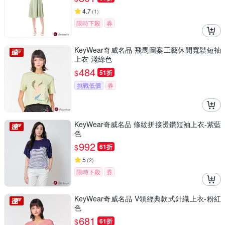
4.7
(
1
)
限時下殺
券
KeyWear奇威名品 飛馬圖案工藝休閒寬鬆短袖
上衣-淺綠色
484
$
51折
挑戰低價
券
KeyWear奇威名品 條紋拼接燙鑽短袖上衣-紫藍
色
992
$
61折
5
(
2
)
限時下殺
券
KeyWear奇威名品 V領經典款式針織上衣-粉紅
色
681
$
61折