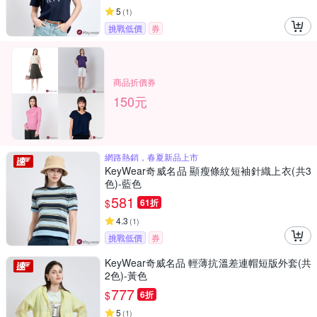
5
(
1
)
挑戰低價
券
商品折價券
150元
網路熱銷，春夏新品上市
KeyWear奇威名品 顯瘦條紋短袖針織上衣(共3
色)-藍色
581
$
61折
4.3
(
1
)
挑戰低價
券
KeyWear奇威名品 輕薄抗溫差連帽短版外套(共
2色)-黃色
777
$
6折
5
(
1
)