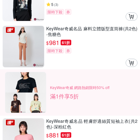
5
(
3
)
限時下殺
券
KeyWear奇威名品 麻料立體版型直筒褲(共2色)
-焦糖色
981
$
61折
限時下殺
券
KeyWear奇威 網路熱銷限時50% off
滿1件享5折
KeyWear奇威名品 輕膚舒適絲質短袖上衣(共2
色)-深粉紅色
881
$
61折