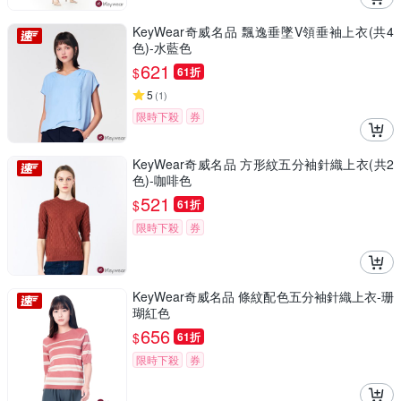
KeyWear奇威名品 飄逸垂墜V領垂袖上衣(共4
色)-水藍色
621
$
61折
5
(
1
)
限時下殺
券
KeyWear奇威名品 方形紋五分袖針織上衣(共2
色)-咖啡色
521
$
61折
限時下殺
券
KeyWear奇威名品 條紋配色五分袖針織上衣-珊
瑚紅色
656
$
61折
限時下殺
券