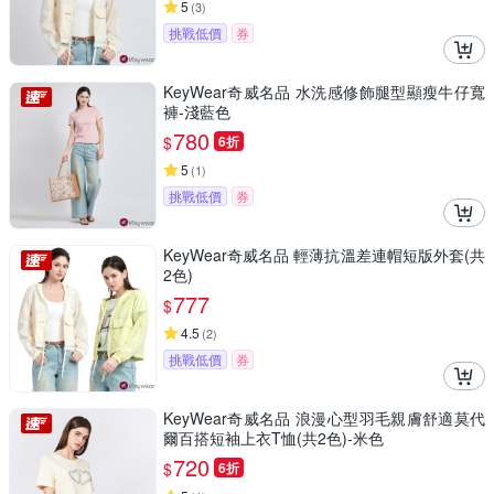
5
(
3
)
挑戰低價
券
KeyWear奇威名品 水洗感修飾腿型顯瘦牛仔寬
褲-淺藍色
780
$
6折
5
(
1
)
挑戰低價
券
KeyWear奇威名品 輕薄抗溫差連帽短版外套(共
2色)
777
$
4.5
(
2
)
挑戰低價
券
KeyWear奇威名品 浪漫心型羽毛親膚舒適莫代
爾百搭短袖上衣T恤(共2色)-米色
720
$
6折