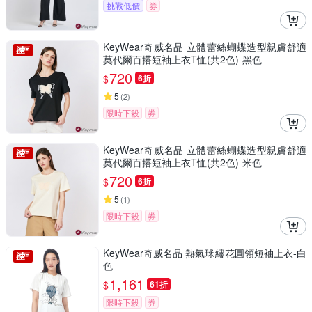
挑戰低價
券
KeyWear奇威名品 立體蕾絲蝴蝶造型親膚舒適
莫代爾百搭短袖上衣T恤(共2色)-黑色
720
$
6折
5
(
2
)
限時下殺
券
KeyWear奇威名品 立體蕾絲蝴蝶造型親膚舒適
莫代爾百搭短袖上衣T恤(共2色)-米色
720
$
6折
5
(
1
)
限時下殺
券
KeyWear奇威名品 熱氣球繡花圓領短袖上衣-白
色
1,161
$
61折
限時下殺
券