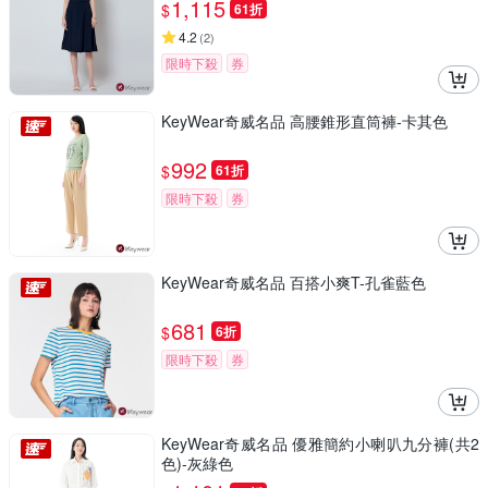
1,115
$
61折
4.2
(
2
)
限時下殺
券
KeyWear奇威名品 高腰錐形直筒褲-卡其色
992
$
61折
限時下殺
券
KeyWear奇威名品 百搭小爽T-孔雀藍色
681
$
6折
限時下殺
券
KeyWear奇威名品 優雅簡約小喇叭九分褲(共2
色)-灰綠色