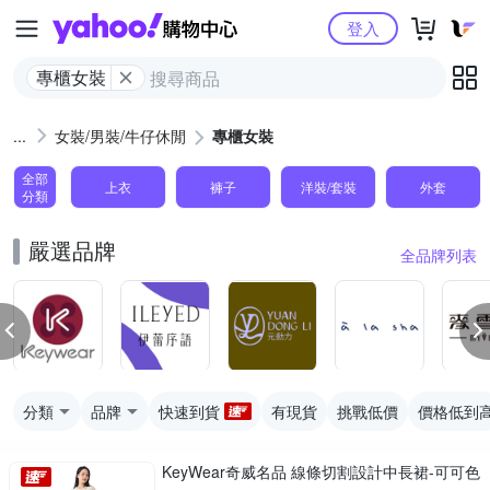
Yahoo購物中心
登入
專櫃女裝
女裝/男裝/牛仔休閒
專櫃女裝
全部
上衣
褲子
洋裝/套裝
外套
分類
嚴選品牌
全品牌列表
分類
品牌
快速到貨
有現貨
挑戰低價
價格低到
KeyWear奇威名品 線條切割設計中長裙-可可色