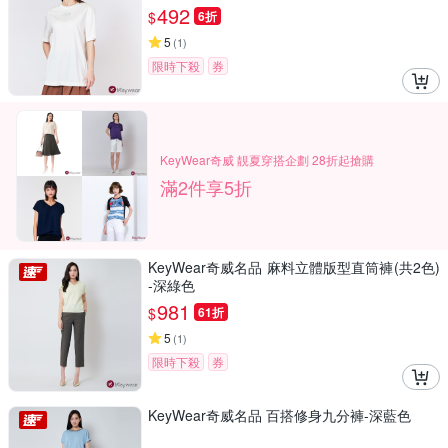
492
$
6折
5
(
1
)
限時下殺
券
KeyWear奇威 靚夏穿搭企劃 28折起搶購
滿2件享5折
KeyWear奇威名品 麻料立體版型直筒褲(共2色)
-深綠色
981
$
61折
5
(
1
)
限時下殺
券
KeyWear奇威名品 百搭修身九分褲-深藍色