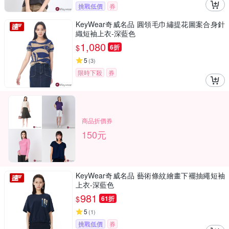
挑戰低價
券
KeyWear奇威名品 圓領毛巾繡提花圖案合身針
織短袖上衣-深藍色
1,080
$
6折
5
(
3
)
限時下殺
券
商品折價券
150元
KeyWear奇威名品 藝術條紋繪畫下襬抽繩短袖
上衣-深藍色
981
$
61折
5
(
1
)
挑戰低價
券