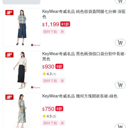
KeyWear奇威名品 純色假袋蓋闊腿七分褲-深藍
色
1,199
$
61折
限時下殺
券
KeyWear奇威名品 黑色兩側假口袋分割中長裙-
黑色
930
$
6折
4.3
(
1
)
限時下殺
券
KeyWear奇威名品 幾何方塊開衩長裙-綠色
750
$
6折
4.5
(
2
)
限時下殺
券