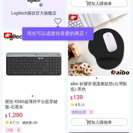
加入購物車
Logitech羅技官方旗艦店
現在可以追蹤你喜愛的商店！
aibo 矽膠舒適護腕鼠墊(台灣製
造)-黑色
139
$
羅技 K580超薄跨平台藍芽鍵
4.5
(
2
)
盤-石墨灰
挑戰低價
券
1,290
$
加入購物車
4.7
(
5
)
總銷量>50
活動
券