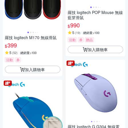
羅技 logitech POP Mouse 無線
藍芽滑鼠
990
$
5
(
19
)
總銷量>100
羅技 logitech M170 無線滑鼠
活動
券
贈品
399
$
加入購物車
5
(
52
)
總銷量>100
活動
券
加入購物車
羅技 logitech G G304 無線電