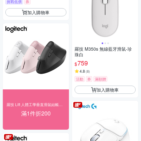
挑戰低價
券
加入購物車
羅技 M350s 無線藍牙滑鼠-珍
珠白
759
$
4.8
(
8
)
活動
券
滿額贈
加入購物車
羅技 Lift 人體工學垂直滑鼠結帳再折200
滿1件折200