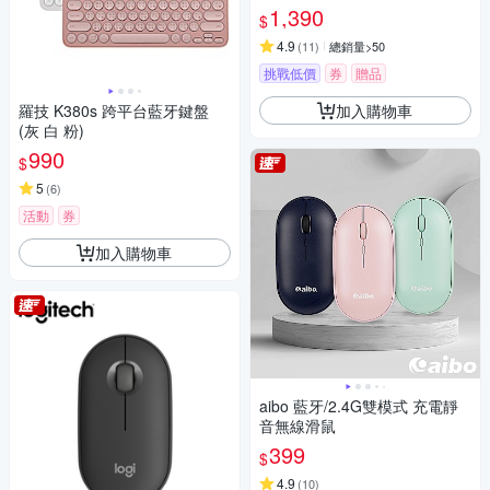
1,390
$
4.9
(
11
)
總銷量>50
挑戰低價
券
贈品
加入購物車
羅技 K380s 跨平台藍牙鍵盤
(灰 白 粉)
990
$
5
(
6
)
活動
券
加入購物車
aibo 藍牙/2.4G雙模式 充電靜
音無線滑鼠
399
$
4.9
(
10
)