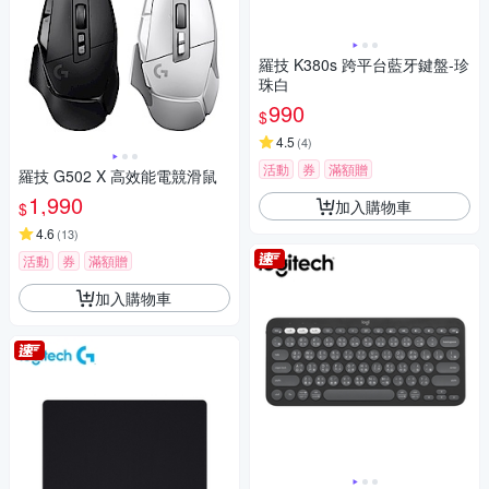
羅技 K380s 跨平台藍牙鍵盤-珍
珠白
990
$
4.5
(
4
)
活動
券
滿額贈
羅技 G502 X 高效能電競滑鼠
1,990
加入購物車
$
4.6
(
13
)
活動
券
滿額贈
加入購物車