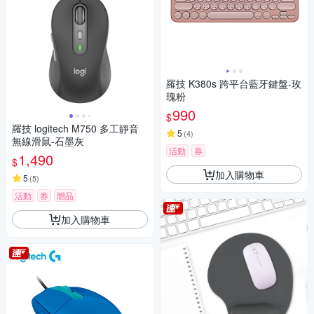
羅技 K380s 跨平台藍牙鍵盤-玫
瑰粉
990
$
羅技 logitech M750 多工靜音
5
(
4
)
無線滑鼠-石墨灰
活動
券
1,490
$
加入購物車
5
(
5
)
活動
券
贈品
加入購物車