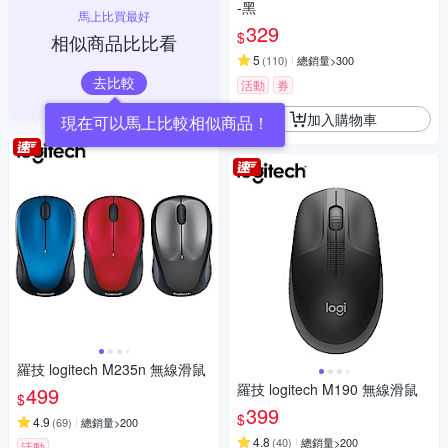
-黑
馬上比買最好
329
$
相似商品比比看
5
(
110
)
總銷量>300
去比較
活動
券
加入購物車
現在可以馬上比較相似商品！
羅技 logitech M235n 無線滑鼠
羅技 logitech M190 無線滑鼠
499
$
399
$
4.9
(
69
)
總銷量>200
4.8
(
40
)
總銷量>200
活動