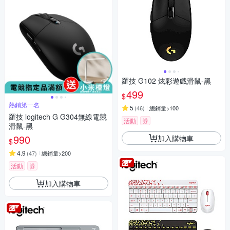
羅技 G102 炫彩遊戲滑鼠-黑
499
$
熱銷第一名
5
(
46
)
總銷量>100
羅技 logitech G G304無線電競
活動
券
滑鼠-黑
990
加入購物車
$
4.9
(
47
)
總銷量>200
活動
券
加入購物車