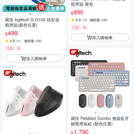
競滑鼠-紫色
990
$
羅技 logitech G G102 炫彩遊
4.9
(
19
)
總銷量>100
戲滑鼠(顏色任選)
活動
券
499
$
加入購物車
4.9
(
31
)
總銷量>100
活動
券
加入購物車
羅技 Pebble2 Combo 無線藍牙
鍵盤滑鼠組 (顏色任選)
1,790
$