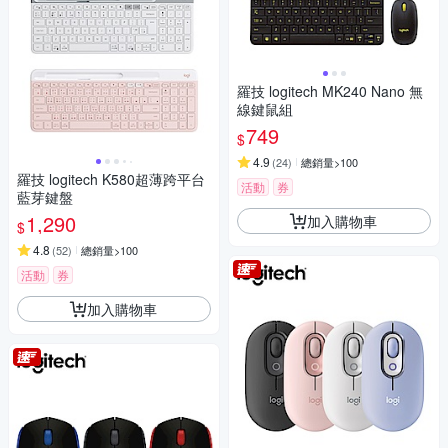
羅技 logitech MK240 Nano 無
線鍵鼠組
749
$
4.9
(
24
)
總銷量>100
羅技 logitech K580超薄跨平台
活動
券
藍芽鍵盤
1,290
加入購物車
$
4.8
(
52
)
總銷量>100
活動
券
加入購物車