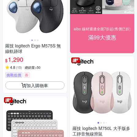
aibo 線材週邊全面7折起(售價已折)
滿99大優惠
羅技 logitech Ergo M575S 無
線軌跡球
1,290
$
4.8
(
15
)
總銷量>50
挑戰低價
券
加入購物車
羅技 logitech M750L 大手版多
工靜音無線滑鼠