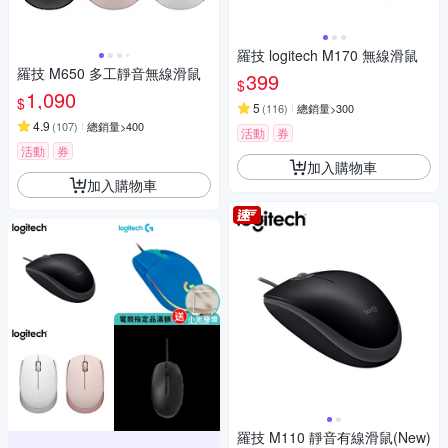
羅技 logitech M170 無線滑鼠
羅技 M650 多工靜音無線滑鼠
399
$
1,090
$
5
(
116
)
總銷量>300
4.9
(
107
)
總銷量>400
活動
券
活動
券
加入購物車
加入購物車
羅技 M110 靜音有線滑鼠(New)