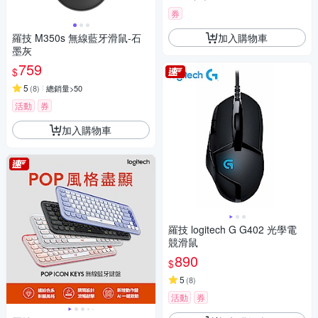
券
加入購物車
羅技 M350s 無線藍牙滑鼠-石
墨灰
759
$
5
(
8
)
總銷量>50
活動
券
加入購物車
羅技 logitech G G402 光學電
競滑鼠
890
$
5
(
8
)
活動
券