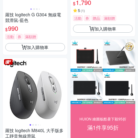
1,790
$
5
(
1
)
羅技 logitech G G304 無線電
活動
券
贈品
滿額贈
競滑鼠-藍色
990
加入購物車
$
活動
券
滿額贈
加入購物車
HUION 繪圖板酷暑下殺95折
滿1件享95折
羅技 logitech M840L 大手版多
工靜音無線滑鼠