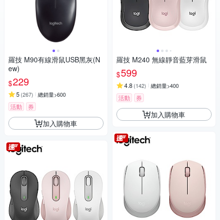
羅技 M90有線滑鼠USB黑灰(N
羅技 M240 無線靜音藍芽滑鼠
ew)
599
$
229
$
4.8
(
142
)
總銷量>400
5
(
267
)
總銷量>600
活動
券
活動
券
加入購物車
加入購物車