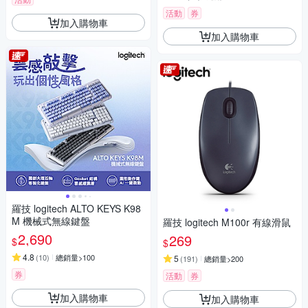
活動
券
加入購物車
加入購物車
羅技 logitech ALTO KEYS K98
M 機械式無線鍵盤
羅技 logitech M100r 有線滑鼠
2,690
269
$
$
4.8
(
10
)
總銷量>100
5
(
191
)
總銷量>200
券
活動
券
加入購物車
加入購物車