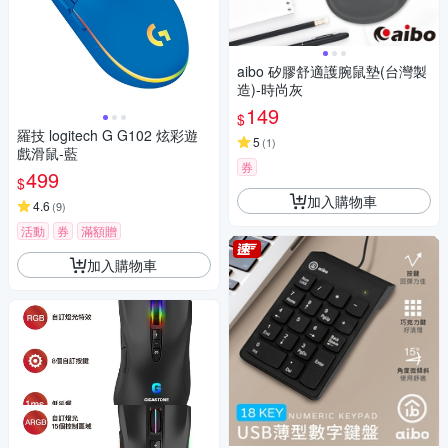
aibo 矽膠舒適護腕鼠墊(台灣製
造)-時尚灰
149
$
羅技 logitech G G102 炫彩遊
5
(
1
)
戲滑鼠-藍
券
499
$
加入購物車
4.6
(
9
)
活動
券
滿額贈
加入購物車