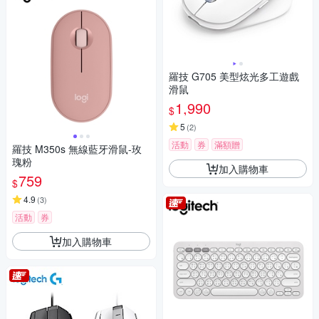
羅技 G705 美型炫光多工遊戲
滑鼠
1,990
$
5
(
2
)
活動
券
滿額贈
羅技 M350s 無線藍牙滑鼠-玫
瑰粉
加入購物車
759
$
4.9
(
3
)
活動
券
加入購物車