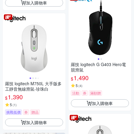
加入購物車
羅技 logitech G G403 Hero電
競滑鼠
1,490
$
羅技 logitech M750L 大手版多
5
(
4
)
工靜音無線滑鼠-珍珠白
活動
券
滿額贈
1,390
$
加入購物車
5
(
1
)
挑戰低價
券
贈品
滿額贈
加入購物車