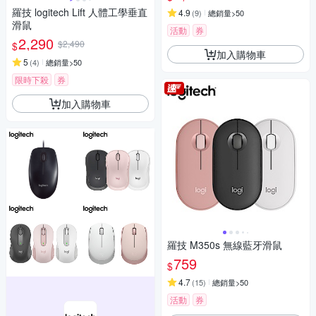
羅技 logitech Lift 人體工學垂直
4.9
(
9
)
總銷量>50
滑鼠
活動
券
2,290
$2,490
$
加入購物車
5
(
4
)
總銷量>50
限時下殺
券
加入購物車
羅技 M350s 無線藍牙滑鼠
759
$
4.7
(
15
)
總銷量>50
活動
券