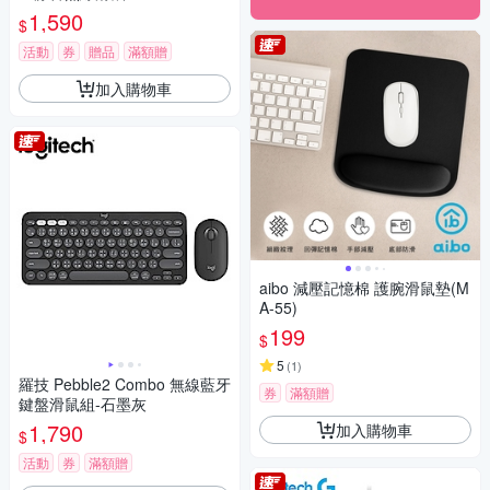
1,590
$
活動
券
贈品
滿額贈
加入購物車
aibo 減壓記憶棉 護腕滑鼠墊(M
A-55)
199
$
5
(
1
)
羅技 Pebble2 Combo 無線藍牙
券
滿額贈
鍵盤滑鼠組-石墨灰
1,790
加入購物車
$
活動
券
滿額贈