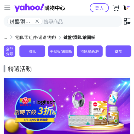
Yahoo購物中心
登入
鍵盤/滑鼠/
繪圖板
電腦/零組件/週邊/遊戲
鍵盤/滑鼠/繪圖板
全部
滑鼠
手寫板/繪圖板
滑鼠墊/配件
鍵盤
分類
精選活動