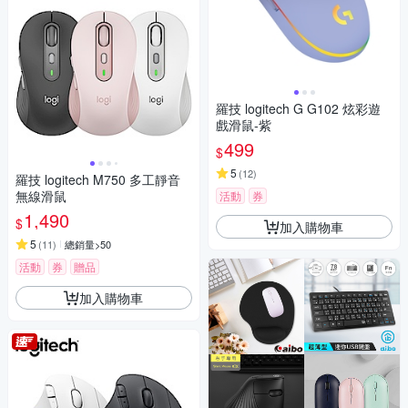
羅技 logitech G G102 炫彩遊
戲滑鼠-紫
499
$
5
(
12
)
羅技 logitech M750 多工靜音
無線滑鼠
活動
券
1,490
$
加入購物車
5
(
11
)
總銷量>50
活動
券
贈品
加入購物車