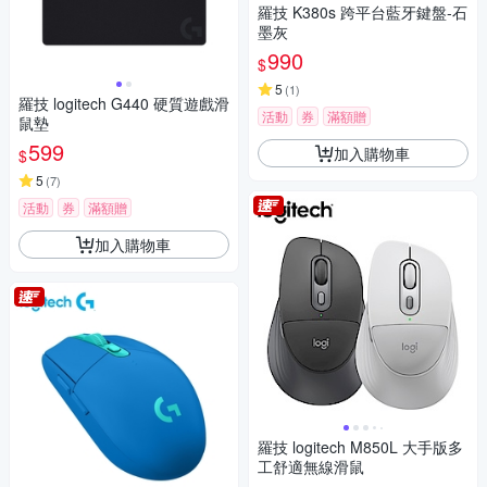
羅技 K380s 跨平台藍牙鍵盤-石
墨灰
990
$
5
(
1
)
羅技 logitech G440 硬質遊戲滑
活動
券
滿額贈
鼠墊
599
加入購物車
$
5
(
7
)
活動
券
滿額贈
加入購物車
羅技 logitech M850L 大手版多
工舒適無線滑鼠