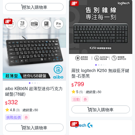
加入購物車
羅技 logitech K250 無線藍牙鍵
盤-石墨黑
799
$
aibo KB06N 超薄型迷你巧克力
5
(
5
)
總銷量>50
鍵盤(78鍵)
活動
券
332
$
加入購物車
4.8
(
3
)
總銷量>50
挑戰低價
券
加入購物車