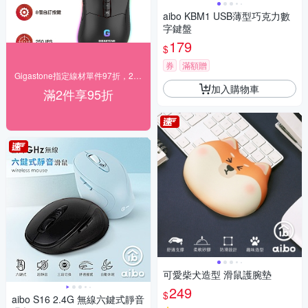
aibo KBM1 USB薄型巧克力數
字鍵盤
179
$
券
滿額贈
Gigastone指定線材單件97折，2件95折
加入購物車
滿2件享95折
可愛柴犬造型 滑鼠護腕墊
249
$
aibo S16 2.4G 無線六鍵式靜音