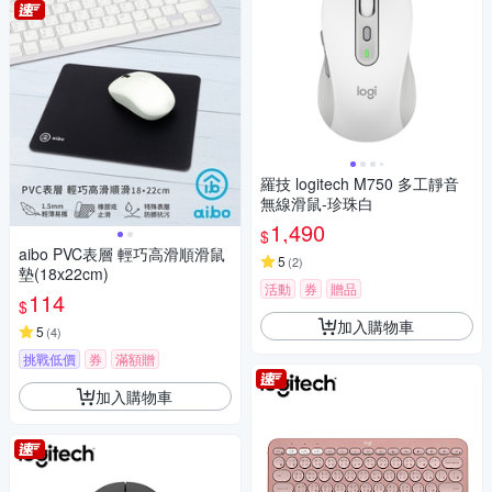
羅技 logitech M750 多工靜音
無線滑鼠-珍珠白
1,490
$
aibo PVC表層 輕巧高滑順滑鼠
5
(
2
)
墊(18x22cm)
活動
券
贈品
114
$
加入購物車
5
(
4
)
挑戰低價
券
滿額贈
加入購物車