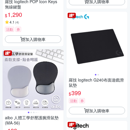
加入購物車
羅技 logitech POP Icon Keys
無線鍵盤
1,290
$
4.1
(
4
)
活動
券
加入購物車
羅技 logitech G240布面遊戲滑
鼠墊
399
$
活動
券
加入購物車
aibo 人體工學舒壓護腕滑鼠墊
(MA-56)