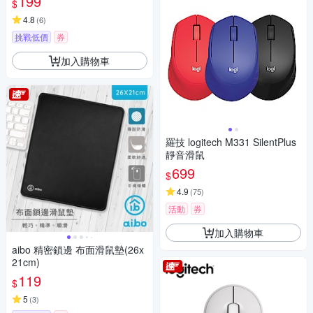
199
$
4.8
(
6
)
挑戰低價
券
加入購物車
羅技 logitech M331 SilentPlus
靜音滑鼠
699
$
4.9
(
75
)
活動
券
加入購物車
aibo 精密鎖邊 布面滑鼠墊(26x
21cm)
119
$
5
(
3
)