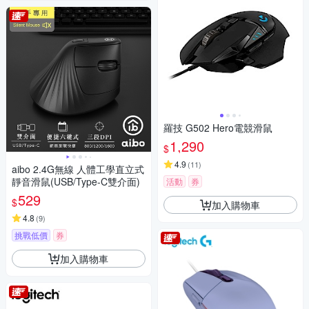
羅技 G502 Hero電競滑鼠
1,290
$
4.9
(
11
)
aibo 2.4G無線 人體工學直立式
靜音滑鼠(USB/Type-C雙介面)
活動
券
529
$
加入購物車
4.8
(
9
)
挑戰低價
券
加入購物車