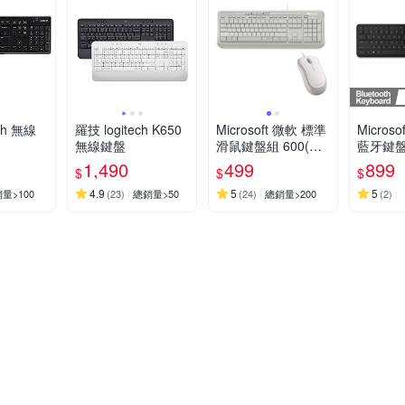
ch 無線
羅技 logitech K650
Microsoft 微軟 標準
Micros
無線鍵盤
滑鼠鍵盤組 600(白
藍牙鍵
色)
1,490
499
899
$
$
$
4.9
5
5
量>100
(
23
)
總銷量>50
(
24
)
總銷量>200
(
2
)