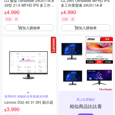
LG 樂金 UltraWide 29U511A-B
LG 29吋 UltraWide WFHD IPS
29型 21:9 WFHD IPS 多工作業
多工作業螢幕 29U511A-B
螢幕
4,990
4,990
$
$
活動
券
活動
券
加入購物車
加入購物車
採用時尚 精緻的全新風暴灰外觀
馬上比買最好
Lenovo D32-40 31.5吋 顯示器
相似商品比比看
3,990
$