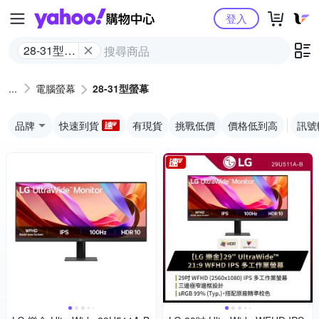
Yahoo購物中心
登入
28-31型螢
幕
電腦螢幕
28-31型螢幕
品牌
快速到貨
有現貨
挑戰低價
價格低到高
訊號