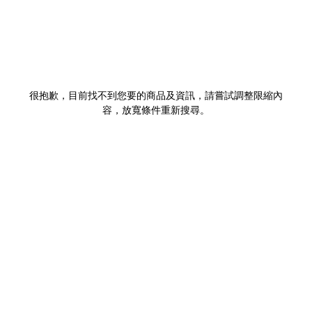
很抱歉，目前找不到您要的商品及資訊，請嘗試調整限縮內
容，放寬條件重新搜尋。