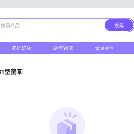
搜尋
必逛好店
刷卡/超取
會員專享
-31型螢幕