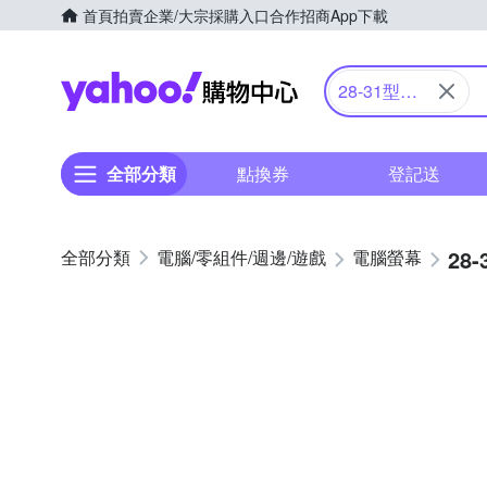
首頁
拍賣
企業/大宗採購入口
合作招商
App下載
Yahoo購物中心
28-31型螢
幕
全部分類
點換券
登記送
28
電腦/零組件/週邊/遊戲
電腦螢幕