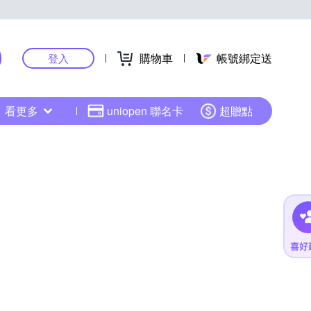
購物車
帳號綁定送
登入
看更多
uniopen 聯名卡
超贈點