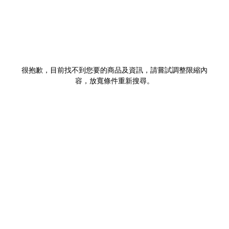
很抱歉，目前找不到您要的商品及資訊，請嘗試調整限縮內
容，放寬條件重新搜尋。