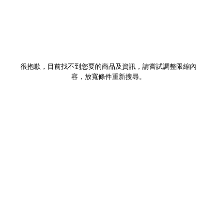
很抱歉，目前找不到您要的商品及資訊，請嘗試調整限縮內
容，放寬條件重新搜尋。