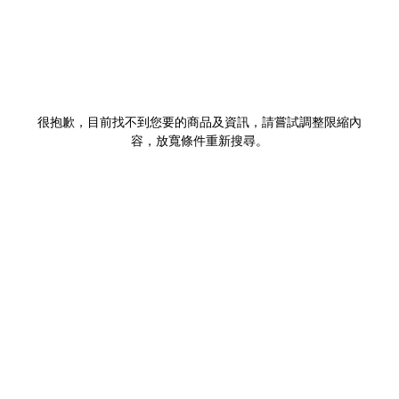
很抱歉，目前找不到您要的商品及資訊，請嘗試調整限縮內
容，放寬條件重新搜尋。