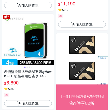
11,190
$
加入購物車
5
(
1
)
券
加入購物車
希捷監控鷹 SEAGATE SkyHaw
k 4TB 監控專用硬碟 (ST4000V
X016)
6,890
$
5
(
3
)
券
【十銓】限時優惠價★滿件享82折
滿1件享82折
加入購物車