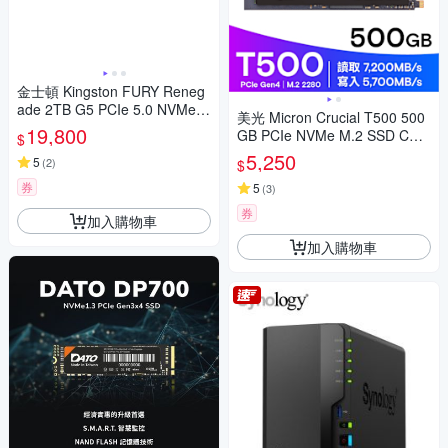
金士頓 Kingston FURY Reneg
ade 2TB G5 PCIe 5.0 NVMe
美光 Micron Crucial T500 500
M.2 2048GB SFYR2S/2T0 SS
19,800
GB PCIe NVMe M.2 SSD CT5
$
D 固態硬碟
00T500SSD8
5,250
5
(
2
)
$
券
5
(
3
)
券
加入購物車
加入購物車