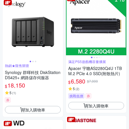
滿足PS5遊戲機容量擴展
熱銷★限售開賣
Apacer 宇瞻AS2280Q4U 1TB
Synology 群暉科技 DiskStation
M.2 PCle 4.0 SSD(附散熱片)
DS425+ 網路儲存伺服器
6,580
$7,000
$
18,150
$
5
(
2
)
5
(
1
)
挑戰低價
券
券
加入購物車
加入購物車