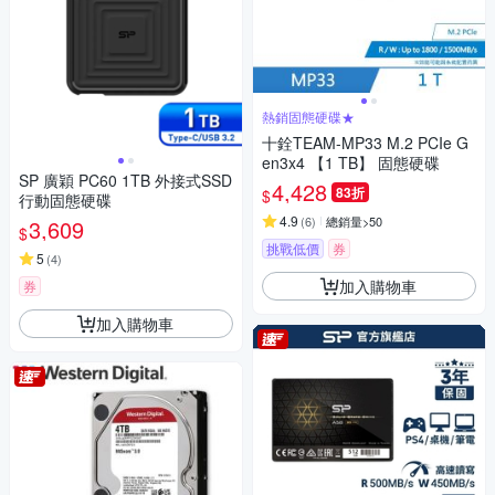
熱銷固態硬碟★
十銓TEAM-MP33 M.2 PCIe G
en3x4 【1 TB】 固態硬碟
SP 廣穎 PC60 1TB 外接式SSD
4,428
83折
$
行動固態硬碟
4.9
(
6
)
總銷量>50
3,609
$
挑戰低價
券
5
(
4
)
加入購物車
券
加入購物車