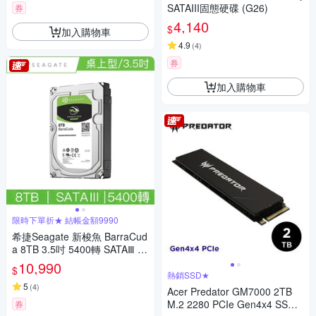
SATAIII固態硬碟 (G26)
券
4,140
$
加入購物車
4.9
(
4
)
券
加入購物車
限時下單折★ 結帳金額9990
希捷Seagate 新梭魚 BarraCud
a 8TB 3.5吋 5400轉 SATAⅢ 桌
上型硬碟(ST8000DM004)
10,990
$
熱銷SSD★
5
(
4
)
Acer Predator GM7000 2TB
M.2 2280 PCIe Gen4x4 SSD
券