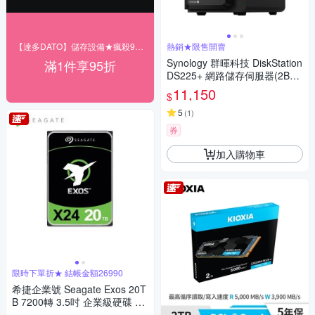
【達多DATO】儲存設備★瘋殺95折
熱銷★限售開賣
Synology 群暉科技 DiskStation
滿1件享95折
DS225+ 網路儲存伺服器(2Bay/
Intel/2GB)
11,150
$
5
(
1
)
券
加入購物車
限時下單折★ 結帳金額26990
希捷企業號 Seagate Exos 20T
B 7200轉 3.5吋 企業級硬碟 ST
20000NM002H