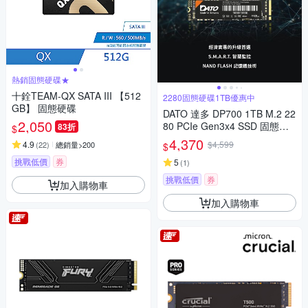
熱銷固態硬碟★
十銓TEAM-QX SATA III 【512
2280固態硬碟1TB優惠中
GB】 固態硬碟
DATO 達多 DP700 1TB M.2 22
2,050
80 PCIe Gen3x4 SSD 固態硬
83折
$
碟(最高達讀:2500MB/s 寫:170
4,370
4.9
$4,599
(
22
)
總銷量>200
$
0MB/s)
挑戰低價
券
5
(
1
)
挑戰低價
券
加入購物車
加入購物車