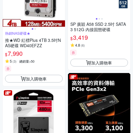
SP 廣穎 A58 SSD 2.5吋 SATA
3 512G 內接固態硬碟
熱銷NAS硬碟★
3,419
$
推★WD 紅標Plus 4TB 3.5吋N
AS硬碟 WD40EFZZ
4.8
(
6
)
7,990
券
$
5
(
3
)
總銷量>50
加入購物車
券
加入購物車