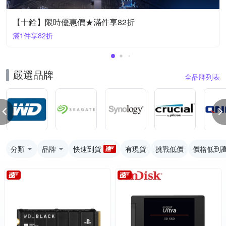
【十銓】限時優惠價★滿件享82折
滿1件享82折
嚴選品牌
全品牌列表
分類
品牌
快速到貨
有現貨
挑戰低價
價格低到