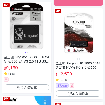
金士頓 Kingston SKC600/1024
G KC600 SATA3 2.5 1TB SSD
金士頓 Kingston KC3000 2048
固態硬碟
9,199
G 2TB NVMe PCIe SKC3000
$
D/2048G SSD 固態硬碟
12,500
4.9
(
3
)
$
券
4.9
(
13
)
挑戰低價
券
加入購物車
加入購物車