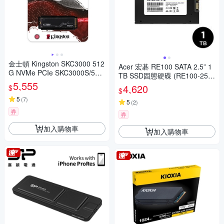
金士頓 Kingston SKC3000 512
Acer 宏碁 RE100 SATA 2.5” 1
G NVMe PCIe SKC3000S/512
TB SSD固態硬碟 (RE100-25-1
G SSD 固態硬碟
5,555
TB)
4,620
$
$
5
(
7
)
5
(
2
)
券
券
加入購物車
加入購物車