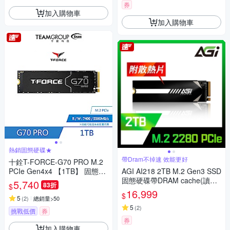
券
加入購物車
加入購物車
熱銷固態硬碟★
帶Dram不掉速 效能更好
十銓T-FORCE-G70 PRO M.2
PCIe Gen4x4 【1TB】 固態硬
AGI AI218 2TB M.2 Gen3 SSD
碟
固態硬碟帶DRAM cache(讀寫3
5,740
83折
$
499/3075MBs)
16,999
$
5
(
2
)
總銷量>50
5
(
2
)
挑戰低價
券
券
加入購物車