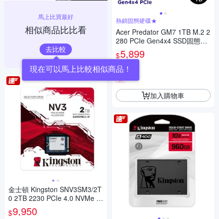
馬上比買最好
熱銷固態硬碟★
相似商品比比看
Acer Predator GM7 1TB M.2 2
280 PCIe Gen4x4 SSD固態硬
去比較
碟(公司貨)
5,899
$
5
(
7
)
現在可以馬上比較相似商品！
券
加入購物車
金士頓 Kingston SNV3SM3/2T
0 2TB 2230 PCIe 4.0 NVMe N
V3 SSD固態硬碟
9,950
$