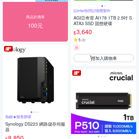
以Intel快閃記憶體製作
商品折價券
AGI亞奇雷 AI178 1TB 2.5吋 S
ATA3 SSD 固態硬碟
100元
3,640
$
5
(
2
)
券
加入購物車
熱銷★限售開賣
Synology DS223 網路儲存伺服
器
8,850
$