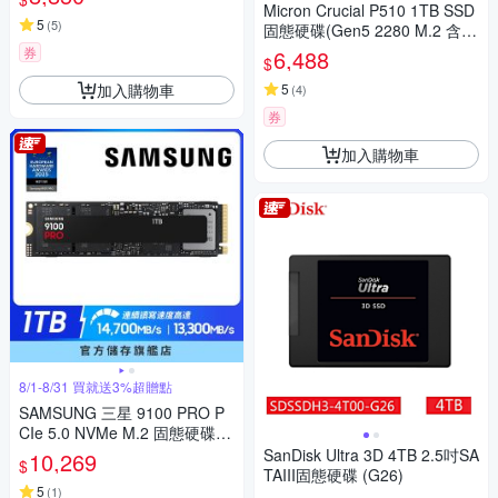
Micron Crucial P510 1TB SSD
5
(
5
)
固態硬碟(Gen5 2280 M.2 含原
廠散熱片)(CT1000P510SSD5)
券
6,488
$
加入購物車
5
(
4
)
券
加入購物車
8/1-8/31 買就送3%超贈點
SAMSUNG 三星 9100 PRO P
CIe 5.0 NVMe M.2 固態硬碟 1
TB
SanDisk Ultra 3D 4TB 2.5吋SA
10,269
$
TAIII固態硬碟 (G26)
5
(
1
)