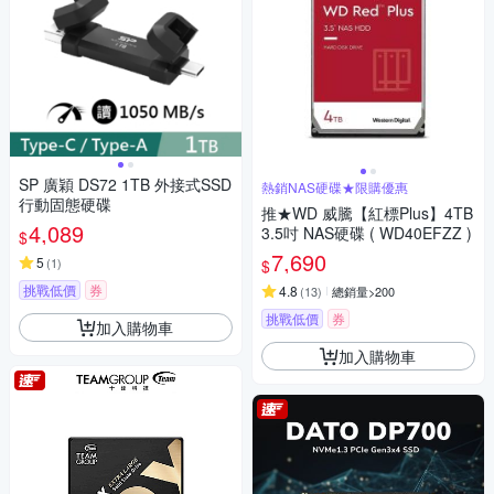
SP 廣穎 DS72 1TB 外接式SSD
熱銷NAS硬碟★限購優惠
行動固態硬碟
推★WD 威騰【紅標Plus】4TB
4,089
3.5吋 NAS硬碟 ( WD40EFZZ )
$
7,690
5
(
1
)
$
挑戰低價
券
4.8
(
13
)
總銷量>200
挑戰低價
券
加入購物車
加入購物車