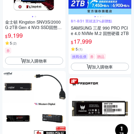
8/1-8/31 買就送3%超贈點
金士頓 Kingston SNV3S/2000
G 2TB Gen 4 NV3 SSD固態硬
SAMSUNG 三星 990 PRO PCI
碟
e 4.0 NVMe M.2 固態硬碟 2TB
9,199
$
17,999
$
5
(
2
)
5
(
1
)
券
挑戰低價
券
贈品
加入購物車
加入購物車