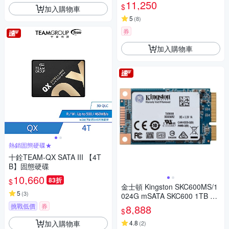
固態硬碟
11,250
$
加入購物車
5
(
8
)
券
加入購物車
熱銷固態硬碟★
十銓TEAM-QX SATA III 【4T
B】固態硬碟
10,660
83折
$
金士頓 Kingston SKC600MS/1
5
(
3
)
024G mSATA SKC600 1TB SS
D 固態硬碟
挑戰低價
券
8,888
$
加入購物車
4.8
(
2
)