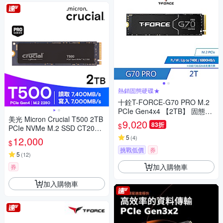
熱銷固態硬碟★
十銓T-FORCE-G70 PRO M.2
PCIe Gen4x4 【2TB】 固態硬
美光 Micron Crucial T500 2TB
碟
9,020
83折
$
PCIe NVMe M.2 SSD CT2000
T500SSD8
5
(
4
)
12,000
$
挑戰低價
券
5
(
12
)
加入購物車
券
加入購物車