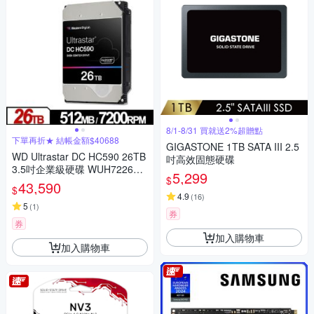
8/1-8/31 買就送2%超贈點
下單再折★ 結帳金額$40688
GIGASTONE 1TB SATA III 2.5
WD Ultrastar DC HC590 26TB
吋高效固態硬碟
3.5吋企業級硬碟 WUH722626
5,299
$
ALE6L4(0F65672)
43,590
$
4.9
(
16
)
5
(
1
)
券
券
加入購物車
加入購物車