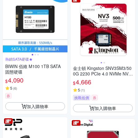
熱銷SATA硬碟★
BIWIN 佰維 M100 1TB SATA
金士頓 Kingston SNV3SM3/50
固態硬碟
0G 2230 PCIe 4.0 NVMe NV3
4,090
SSD固態硬碟
4,666
$
$
5
(
6
)
5
(
1
)
券
挑戰低價
券
加入購物車
加入購物車