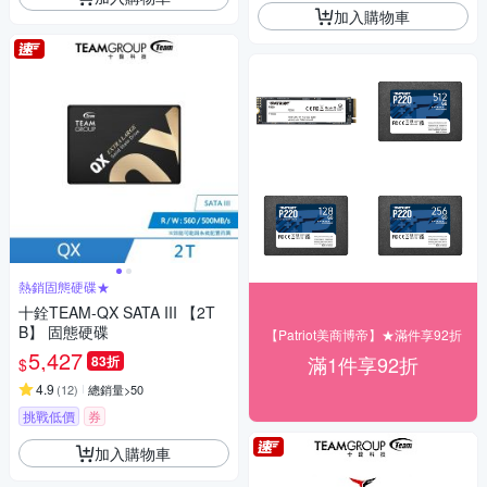
加入購物車
熱銷固態硬碟★
十銓TEAM-QX SATA III 【2T
B】 固態硬碟
【Patriot美商博帝】★滿件享92折
5,427
滿1件享92折
83折
$
4.9
(
12
)
總銷量>50
挑戰低價
券
加入購物車