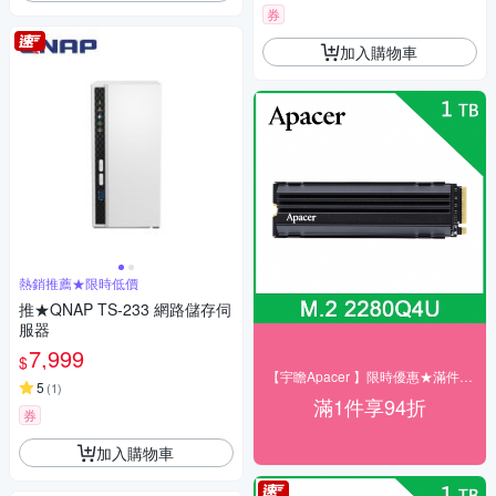
券
加入購物車
熱銷推薦★限時低價
推★QNAP TS-233 網路儲存伺
服器
7,999
$
【宇瞻Apacer 】限時優惠★滿件享94折
5
(
1
)
滿1件享94折
券
加入購物車