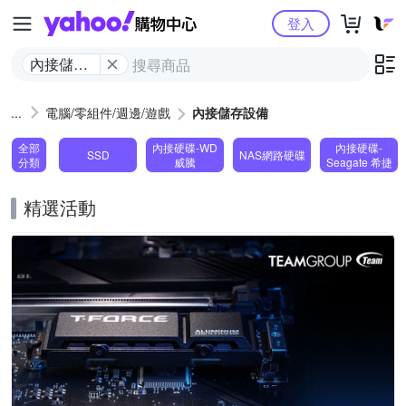
Yahoo購物中心
登入
內接儲存
設備
電腦/零組件/週邊/遊戲
內接儲存設備
全部
內接硬碟-WD
內接硬碟-
SSD
NAS網路硬碟
分類
威騰
Seagate 希捷
精選活動