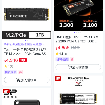
DATO 達多 DP700Pro 1TB M.
2 2280 PCIe Gen3x4 SSD 固
專利石墨烯散熱標籤貼 系統運行更
態硬碟(最高達讀:3300MB/s 寫:
4,655
穩定
$4,899
$
Team 十銓 T-FORCE Z44A7 1
3100MB/s)
TB M.2-2280 PCIe Gen4 SSD
4.8
(
3
)
內接固態硬碟
4,346
挑戰低價
券
83折
$
5
(
1
)
加入購物車
挑戰低價
券
加入購物車