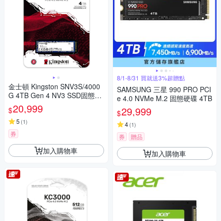
8/1-8/31 買就送3%超贈點
金士頓 Kingston SNV3S/4000
SAMSUNG 三星 990 PRO PCI
G 4TB Gen 4 NV3 SSD固態硬
e 4.0 NVMe M.2 固態硬碟 4TB
碟
20,999
29,999
$
$
5
(
1
)
4
(
1
)
券
券
贈品
加入購物車
加入購物車