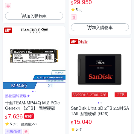
29,950
$
券
5
(
2
)
加入購物車
券
加入購物車
熱銷固態硬碟★
十銓TEAM-MP44Q M.2 PCIe
Gen4x4 【2TB】 固態硬碟
SanDisk Ultra 3D 2TB 2.5吋SA
TAIII固態硬碟 (G26)
7,626
83折
$
15,040
$
5
(
10
)
總銷量>50
5
(
9
)
挑戰低價
券