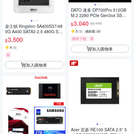
DATO 達多 DP700Pro 512GB
M.2 2280 PCIe Gen3x4 SSD
固態硬碟(最高達讀:3300MB/s
3,040
$3,199
$
金士頓 Kingston SA400S37/48
寫:3100MB/s)
0G A400 SATA3 2.5 480G SS
5
(
5
)
總銷量>50
D 固態硬碟
3,500
限時下殺
券
$
4
(
4
)
加入購物車
券
加入購物車
Acer 宏碁 RE100 SATA 2.5” 5