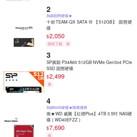
熱銷固態硬碟★
十銓TEAM-QX SATA III 【512GB】 固態硬
碟
2,050
$
限時下殺
券
SP廣穎 P34A60 512GB NVMe Gen3x4 PCIe
SSD 固態硬碟
2,499
$
券
熱銷NAS硬碟★限購優惠
推★WD 威騰【紅標Plus】4TB 3.5吋 NAS硬
碟 ( WD40EFZZ )
7,690
$
券