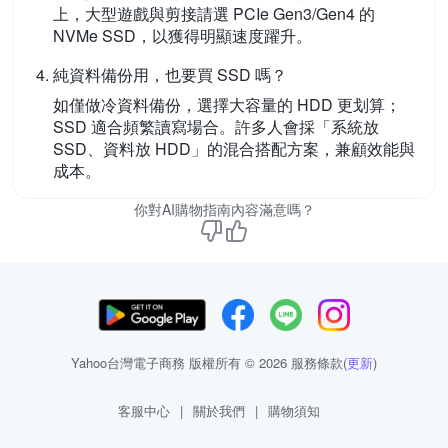
上，大型遊戲與剪接請選 PCIe Gen3/Gen4 的
NVMe SSD，以獲得明顯速度躍升。
純資料備份用，也要買 SSD 嗎？
如僅做冷資料備份，選擇大容量的 HDD 更划算；
SSD 適合頻繁讀寫場合。許多人會採「系統放
SSD、資料放 HDD」的混合搭配方案，兼顧效能與
成本。
你對AI購物指南內容滿意嗎？
Yahoo台灣電子商務 版權所有 © 2026 服務條款(
更新
)
客服中心
|
關於我們
|
購物須知