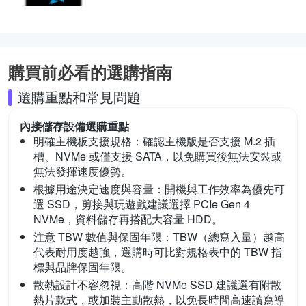
購買前必看的選購指南
選購重點和常見問題
內接儲存設備
選購重點
明確主機板支援規格：
確認主機版是否支援 M.2 插
槽、NVMe 或僅支援 SATA，以免購買後無法安裝或
無法發揮速度優勢。
根據用途決定速度與容量：
開機與工作效率為優先可
選 SSD，剪接與玩遊戲建議選擇 PCIe Gen 4
NVMe，資料儲存再搭配大容量 HDD。
注意 TBW 數值與保固年限：
TBW（總寫入量）越高
代表耐用度越強，選購時可比對規格表中的 TBW 指
標與品牌保固年限。
散熱設計不容忽視：
高階 NVMe SSD 建議選有附散
熱片款式，或加裝主動散熱，以免長時間高速讀寫導