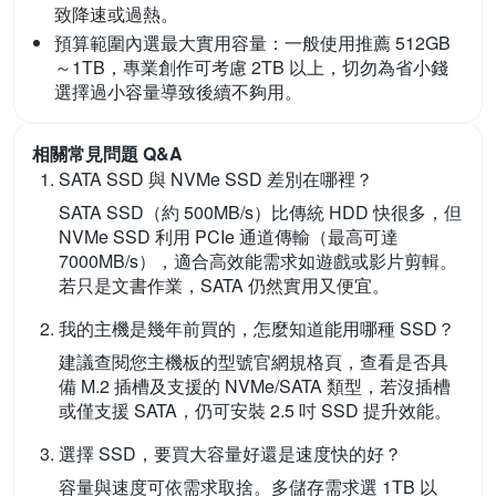
致降速或過熱。
預算範圍內選最大實用容量：
一般使用推薦 512GB
～1TB，專業創作可考慮 2TB 以上，切勿為省小錢
選擇過小容量導致後續不夠用。
相關常見問題 Q&A
SATA SSD 與 NVMe SSD 差別在哪裡？
SATA SSD（約 500MB/s）比傳統 HDD 快很多，但
NVMe SSD 利用 PCIe 通道傳輸（最高可達
7000MB/s），適合高效能需求如遊戲或影片剪輯。
若只是文書作業，SATA 仍然實用又便宜。
我的主機是幾年前買的，怎麼知道能用哪種 SSD？
建議查閱您主機板的型號官網規格頁，查看是否具
備 M.2 插槽及支援的 NVMe/SATA 類型，若沒插槽
或僅支援 SATA，仍可安裝 2.5 吋 SSD 提升效能。
選擇 SSD，要買大容量好還是速度快的好？
容量與速度可依需求取捨。多儲存需求選 1TB 以