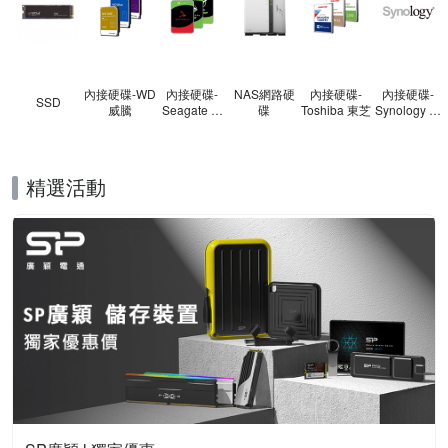
內接硬碟-WD
內接硬碟-
NAS網路硬
內接硬碟-
內接硬碟-
SSD
威騰
Seagate 希
碟
Toshiba 東芝
Synology 群
捷
暉
精選活動