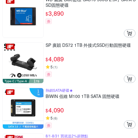
SD固態硬碟
3,890
$
券
SP 廣穎 DS72 1TB 外接式SSD行動固態硬碟
4,089
$
5
(
1
)
券
熱銷SATA硬碟★
BIWIN 佰維 M100 1TB SATA 固態硬碟
4,090
$
5
(
6
)
券
8/1-8/31 買就送2%超贈點