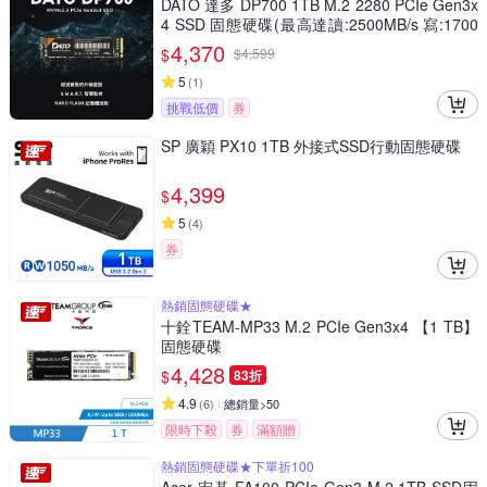
DATO 達多 DP700 1TB M.2 2280 PCIe Gen3x
4 SSD 固態硬碟(最高達讀:2500MB/s 寫:1700
MB/s)
4,370
$
$
4,599
5
(
1
)
挑戰低價
券
SP 廣穎 PX10 1TB 外接式SSD行動固態硬碟
4,399
$
5
(
4
)
券
熱銷固態硬碟★
十銓TEAM-MP33 M.2 PCIe Gen3x4 【1 TB】
固態硬碟
4,428
$
83折
4.9
(
6
)
總銷量>50
限時下殺
券
滿額贈
熱銷固態硬碟★下單折100