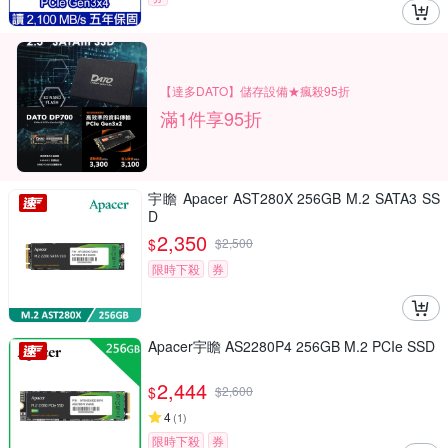
【達多DATO】儲存設備★瘋殺95折
滿1件享95折
宇瞻 Apacer AST280X 256GB M.2 SATA3 SS
D
2,350
$
$
2,500
限時下殺
券
Apacer宇瞻 AS2280P4 256GB M.2 PCIe SSD
2,444
$
$
2,600
4
(
1
)
限時下殺
券