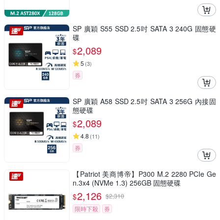
SP 廣穎 S55 SSD 2.5吋 SATA 3 240G 固態硬
碟
2,089
$
5
(
3
)
券
SP 廣穎 A58 SSD 2.5吋 SATA 3 256G 內接固
態硬碟
2,089
$
4.8
(
11
)
券
【Patriot 美商博帝】P300 M.2 2280 PCIe Ge
n.3x4 (NVMe 1.3) 256GB 固態硬碟
2,126
$
$
2,310
限時下殺
券