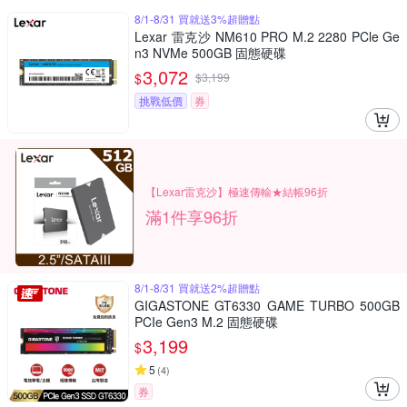
8/1-8/31 買就送3%超贈點
Lexar 雷克沙 NM610 PRO M.2 2280 PCle Ge
n3 NVMe 500GB 固態硬碟
3,072
$
$
3,199
挑戰低價
券
【Lexar雷克沙】極速傳輸★結帳96折
滿1件享96折
8/1-8/31 買就送2%超贈點
GIGASTONE GT6330 GAME TURBO 500GB
PCIe Gen3 M.2 固態硬碟
3,199
$
5
(
4
)
券