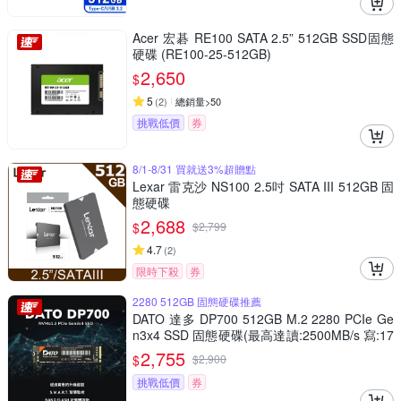
Acer 宏碁 RE100 SATA 2.5” 512GB SSD固態
硬碟 (RE100-25-512GB)
2,650
$
5
(
2
)
總銷量>50
挑戰低價
券
8/1-8/31 買就送3%超贈點
Lexar 雷克沙 NS100 2.5吋 SATA III 512GB 固
態硬碟
2,688
$
$
2,799
4.7
(
2
)
限時下殺
券
2280 512GB 固態硬碟推薦
DATO 達多 DP700 512GB M.2 2280 PCIe Ge
n3x4 SSD 固態硬碟(最高達讀:2500MB/s 寫:17
00MB/s)
2,755
$
$
2,900
挑戰低價
券