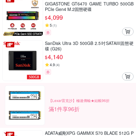
GIGASTONE GT6470 GAME TURBO 500GB
PCIe Gen4 M.2固態硬碟
4,099
$
5
(
1
)
券
SanDisk Ultra 3D 500GB 2.5吋SATAIII固態硬
碟 (G26)
4,140
$
4.9
(
4
)
券
【Lexar雷克沙】極速傳輸★結帳96折
滿1件享96折
ADATA威剛XPG GAMMIX S70 BLADE 512G P