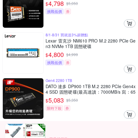
寫:1700MB/s)
4,798
$
$
5,050
挑戰低價
券
8/1-8/31 買就送3%超贈點
Lexar 雷克沙 NM610 PRO M.2 2280 PCle Ge
n3 NVMe 1TB 固態硬碟
4,800
$
$
4,999
挑戰低價
券
Gen4 2280 1TB
DATO 達多 DP900 1TB M.2 2280 PCIe Gen4x
4 SSD 固態硬碟(最高達讀：7000MB/s 寫：65
00MB/s)
5,083
$
$
5,350
限時下殺
券