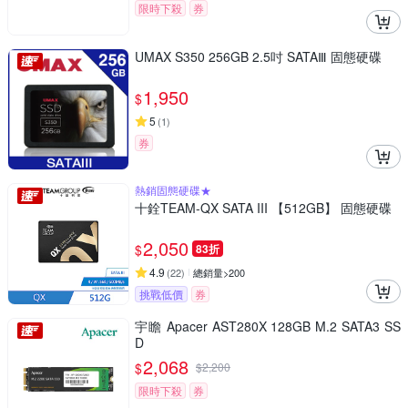
限時下殺
券
UMAX S350 256GB 2.5吋 SATAⅢ 固態硬碟
1,950
$
5
(
1
)
券
熱銷固態硬碟★
十銓TEAM-QX SATA III 【512GB】 固態硬碟
2,050
$
83折
4.9
(
22
)
總銷量>200
挑戰低價
券
宇瞻 Apacer AST280X 128GB M.2 SATA3 SS
D
2,068
$
$
2,200
限時下殺
券