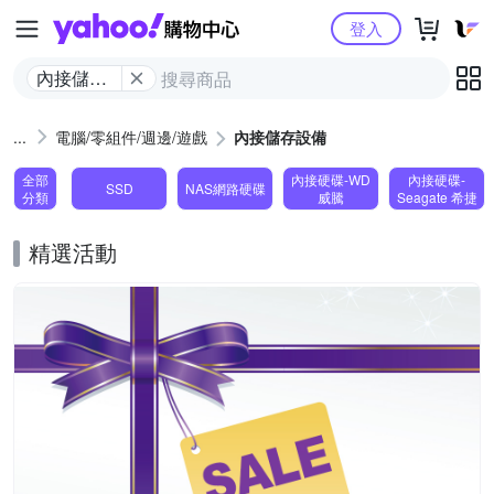
Yahoo購物中心
登入
內接儲存
設備
電腦/零組件/週邊/遊戲
內接儲存設備
全部
內接硬碟-WD
內接硬碟-
SSD
NAS網路硬碟
分類
威騰
Seagate 希捷
精選活動