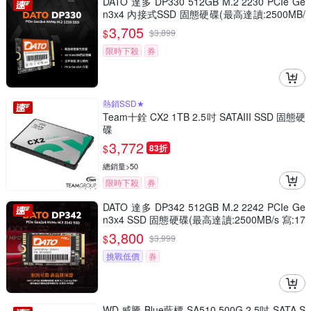
DATO 達多 DP330 512GB M.2 2230 PCIe Ge
n3x4 內接式SSD 固態硬碟(最高達讀:2500MB/
s 寫:1700MB/s)
3,705
$
$
3,899
限時下殺
券
熱銷SSD★
Team十銓 CX2 1TB 2.5吋 SATAIII SSD 固態硬
碟
3,772
$
83折
總銷量>50
限時下殺
券
DATO 達多 DP342 512GB M.2 2242 PCIe Ge
n3x4 SSD 固態硬碟(最高達讀:2500MB/s 寫:17
00MB/s)
3,800
$
$
3,999
挑戰低價
券
WD 威騰 Blue藍標 SA510 500G 2.5吋 SATA S