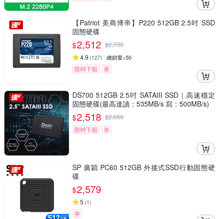
【Patriot 美商博帝】P220 512GB 2.5吋 SSD
固態硬碟
2,512
$
$
2,730
4.9
(
127
)
總銷量>50
限時下殺
券
DS700 512GB 2.5吋 SATAIII SSD｜高速穩定
固態硬碟(最高達讀：535MB/s 寫：500MB/s)
2,518
$
$
2,650
限時下殺
券
SP 廣穎 PC60 512GB 外接式SSD行動固態硬
碟
2,579
$
5
(
1
)
券