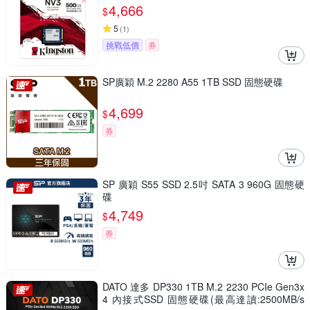
4,666
$
5
(
1
)
挑戰低價
券
SP廣穎 M.2 2280 A55 1TB SSD 固態硬碟
4,699
$
券
SP 廣穎 S55 SSD 2.5吋 SATA 3 960G 固態硬
碟
4,749
$
券
DATO 達多 DP330 1TB M.2 2230 PCIe Gen3x
4 內接式SSD 固態硬碟(最高達讀:2500MB/s