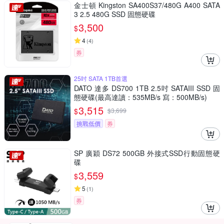
金士頓 Kingston SA400S37/480G A400 SATA
3 2.5 480G SSD 固態硬碟
3,500
$
4
(
4
)
券
25吋 SATA 1TB首選
DATO 達多 DS700 1TB 2.5吋 SATAIII SSD 固
態硬碟(最高達讀：535MB/s 寫：500MB/s)
3,515
$
$
3,699
挑戰低價
券
SP 廣穎 DS72 500GB 外接式SSD行動固態硬
碟
3,559
$
5
(
1
)
券