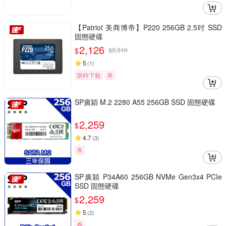
【Patriot 美商博帝】P220 256GB 2.5吋 SSD
固態硬碟
2,126
$
$
2,310
5
(
1
)
限時下殺
券
SP廣穎 M.2 2280 A55 256GB SSD 固態硬碟
2,259
$
4.7
(
3
)
券
SP廣穎 P34A60 256GB NVMe Gen3x4 PCIe
SSD 固態硬碟
2,259
$
5
(
2
)
券