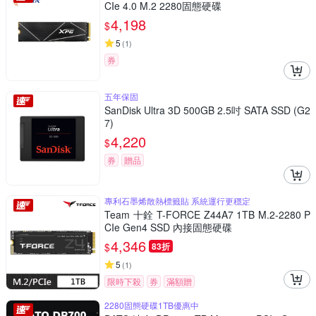
CIe 4.0 M.2 2280固態硬碟
4,198
$
5
(
1
)
券
五年保固
SanDisk Ultra 3D 500GB 2.5吋 SATA SSD (G2
7)
4,220
$
券
贈品
專利石墨烯散熱標籤貼 系統運行更穩定
Team 十銓 T-FORCE Z44A7 1TB M.2-2280 P
CIe Gen4 SSD 內接固態硬碟
4,346
$
83折
5
(
1
)
限時下殺
券
滿額贈
2280固態硬碟1TB優惠中