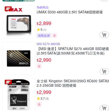
熱銷商品
UMAX S330 480GB 2.5吋 SATAⅢ固態硬碟
2,899
$
5
(
1
)
挑戰低價
券
MSI S270 480GB
【MSI 微星】SPATIUM S270 480GB SSD硬碟
(2.5吋/SATA/讀:500M/寫:450M/TLC/五年保)
2,990
$
券
金士頓 Kingston SKC600/256G KC600 SATA3
2.5 256GB SSD 固態硬碟
2,999
$
3.7
(
3
)
券