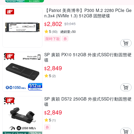
【Patriot 美商博帝】P300 M.2 2280 PCIe Ge
n.3x4 (NVMe 1.3) 512GB 固態硬碟
2,802
$
$
3,045
5
(
93
)
總銷量>50
限時下殺
券
SP 廣穎 PX10 512GB 外接式SSD行動固態硬
碟
2,849
$
5
(
2
)
SP 廣穎 DS72 250GB 外接式SSD行動固態硬
碟
2,849
$
5
(
1
)
券