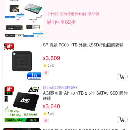
【十銓】限時優惠價★滿件享82折
滿1件享82折
SP 廣穎 PC60 1TB 外接式SSD行動固態硬碟
3,609
$
5
(
4
)
券
以Intel快閃記憶體製作
AGI亞奇雷 AI178 1TB 2.5吋 SATA3 SSD 固態
硬碟
3,640
$
5
(
2
)
券