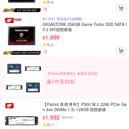
5
(
4
)
券
8/1-8/31 買就送2%超贈點
GIGASTONE 256GB Game Turbo SSD SATA I
II 2.5吋固態硬碟
1,899
$
5
(
2
)
券
【Patriot美商博帝】★滿件享92折
滿1件享92折
【Patriot 美商博帝】P300 M.2 2280 PCIe Ge
n.3x4 (NVMe 1.3) 128GB 固態硬碟
1,932
$
$
2,100
5
(
1
)