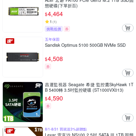
Acer 宏碁 FA100 PCIe Gen3 M.2 1TB SSD固
態硬碟(下單折百)
4,464
$
1
(
1
)
挑戰低價
券
五年保固
Sandisk Optimus 5100 500GB NVMe SSD
4,508
$
券
昌運監視器 Seagate 希捷 監控鷹SkyHawk 1T
B 5400轉 3.5吋監控硬碟 (ST1000VX013)
4,590
$
券
8/1-8/31 買就送3%超贈點
Lexar 雷克沙 NS100 2.5吋 SATA III 1TB 固態