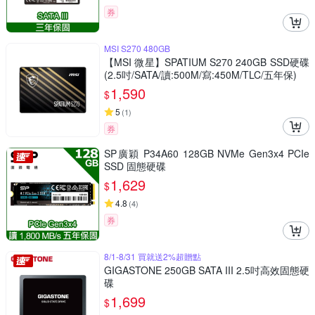
券
MSI S270 480GB
【MSI 微星】SPATIUM S270 240GB SSD硬碟
(2.5吋/SATA/讀:500M/寫:450M/TLC/五年保)
1,590
$
5
(
1
)
券
SP廣穎 P34A60 128GB NVMe Gen3x4 PCIe
SSD 固態硬碟
1,629
$
4.8
(
4
)
券
8/1-8/31 買就送2%超贈點
GIGASTONE 250GB SATA III 2.5吋高效固態硬
碟
1,699
$