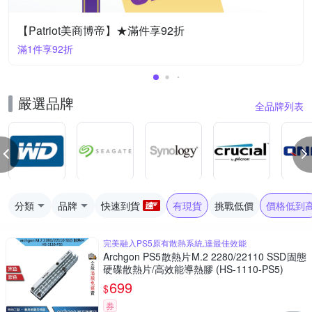
【Patriot美商博帝】★滿件享92折
滿1件享92折
嚴選品牌
全品牌列表
分類
品牌
快速到貨
有現貨
挑戰低價
價格低到
完美融入PS5原有散熱系統,達最佳效能
Archgon PS5散熱片M.2 2280/22110 SSD固態
硬碟散熱片/高效能導熱膠 (HS-1110-PS5)
699
$
券