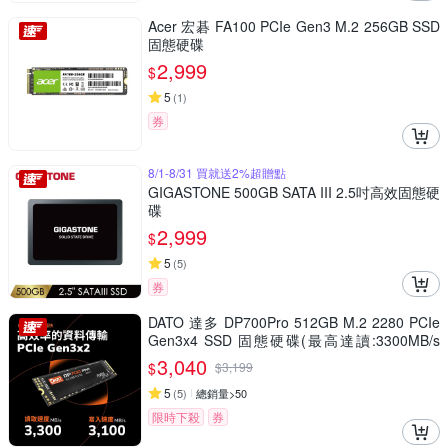
Acer 宏碁 FA100 PCIe Gen3 M.2 256GB SSD
固態硬碟
2,999
$
5
(
1
)
券
8/1-8/31 買就送2%超贈點
GIGASTONE 500GB SATA III 2.5吋高效固態硬
碟
2,999
$
5
(
5
)
券
DATO 達多 DP700Pro 512GB M.2 2280 PCIe
Gen3x4 SSD 固態硬碟(最高達讀:3300MB/s
寫:3100MB/s)
3,040
$
$
3,199
5
(
5
)
總銷量>50
限時下殺
券