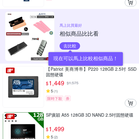
馬上比買最好
相似商品比比看
去比較
現在可以馬上比較相似商品！
【Patriot 美商博帝】P220 128GB 2.5吋 SSD
固態硬碟
1,449
$
$
1,575
5
(
1
)
限時下殺
券
SP廣穎 A55 128GB 3D NAND 2.5吋固態硬碟
1,499
$
5
(
2
)