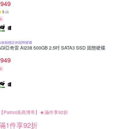
949
5
(
3
)
券
高效能穩定的固態硬碟
AGI亞奇雷 AI238 500GB 2.5吋 SATA3 SSD 固態硬碟
949
券
【Patriot美商博帝】★滿件享92折
滿1件享92折