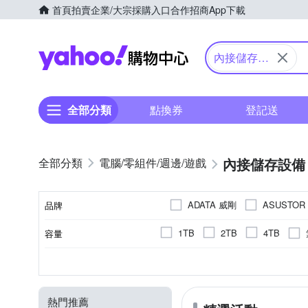
首頁
拍賣
企業/大宗採購入口
合作招商
App下載
Yahoo購物中心
內接儲存設
備
全部分類
點換券
登記送
內接儲存設備
電腦/零組件/週邊/遊戲
ADATA 威剛
ASUSTOR
品牌
Biwin 佰維
CHANG YU
1TB
2TB
4TB
容量
品牌名稱
Lexar 雷克沙
Micron 美
18TB
10TB
30TB
2.5吋
企業級
通用
NAS專用
監
PCI-E
PC
TLC
256MB
NAND
M.2
M.2
512MB
NAS
mSATA
SATA3
SLC
128
介面規格
適用系統
記憶體顆粒
尺寸
類型
緩衝記憶體
SanDisk 晟碟
SEAGAT
120GB
其他
-
MLC
其他品牌
熱門推薦