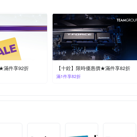
】★滿件享92折
【十銓】限時優惠價★滿件享82折
滿1件享82折