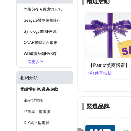
精選活動
內接儲存★優惠懶人包
Seagate希捷領先儲存
Synology限購NAS組
QNAP限時組合優惠
WD威騰熱銷NAS碟
看更多
TOSHIBA東芝NAS碟
【Patriot美商博帝
滿1件享92折
相關分類
電腦/零組件/週邊/遊戲
筆記型電腦
嚴選品牌
品牌桌上型電腦
DIY桌上型電腦