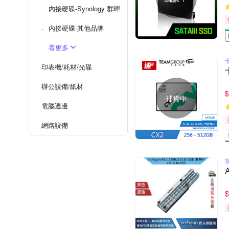
內接硬碟-Synology 群暉
內接硬碟-其他品牌
看更多
十
印表機/耗材/光碟
辦公設備/紙材
$
補貨中
電腦週邊
網路設備
$