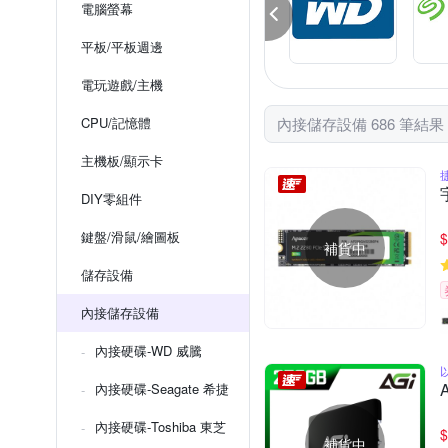
電腦螢幕
平板/平板週邊
電玩遊戲/主機
CPU/記憶體
內接儲存設備 686 筆結果
主機板/顯示卡
DIY零組件
鍵盤/滑鼠/繪圖板
$
補貨中
儲存設備
內接儲存設備
內接硬碟-WD 威騰
內接硬碟-Seagate 希捷
內接硬碟-Toshiba 東芝
$
補貨中