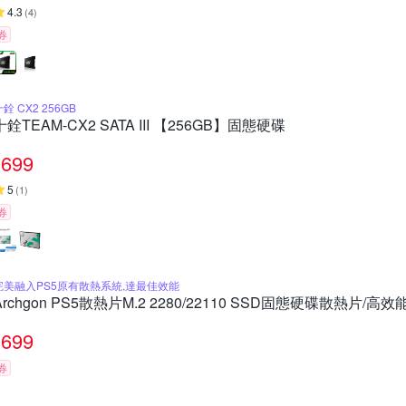
4.3
(
4
)
券
銓 CX2 256GB
十銓TEAM-CX2 SATA III 【256GB】固態硬碟
699
5
(
1
)
券
完美融入PS5原有散熱系統,達最佳效能
Archgon PS5散熱片M.2 2280/22110 SSD固態硬碟散熱片/高效能
699
券