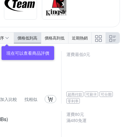
序
價格低到高
價格高到低
近期熱銷
運費最低0元
超商付款
可刷卡
可分期
加入比較
找相似
零利率
運費80元
Bs)
滿480免運