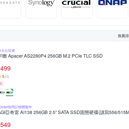
推薦排
捷元公司貨
宇瞻 Apacer AS2280P4 256GB M.2 PCIe TLC SSD
499
5
(
1
)
券
以Intel快閃記憶體製作
AGI亞奇雷 AI138 256GB 2.5” SATA SSD固態硬碟(讀寫556/515M
549