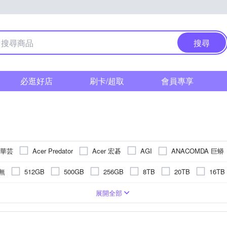
搜尋
必逛好店
刷卡/超取
會員專享
 華芸
Acer 宏碁
ANACOMDA 巨蟒
Acer Predator
AGI
N 昌運
CORSAIR 海盜船
DATO 達多
Gigastone 立達國際
無
512GB
500GB
256GB
8TB
20TB
16TB
光
MSI 微星
Neo Forza 凌航
PATRiOT 博帝
QNAP 威
128GB
480GB
240GB
22TB
26TB
960GB
控專用
其它
一般桌上型
最新3D Nand flash
MB
MAC
TLC NAND
NVMe
64MB
PCI Express
16MB
1GB
USB Type-C
QLC
USB3.2
3D NAND Flash
mSATA
展開全部
E 希捷
Silicon Power 廣穎
Synology 群暉科技
TOSHIBA 東