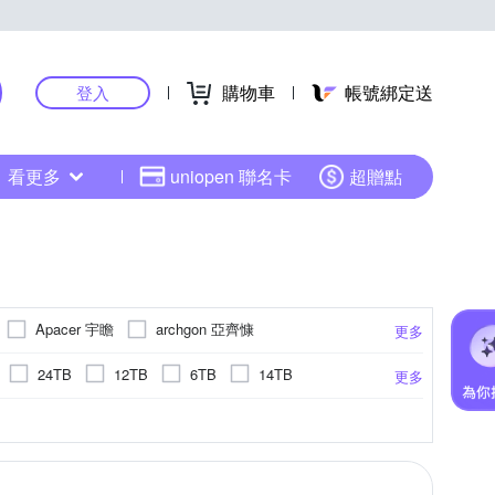
購物車
帳號綁定送
登入
看更多
uniopen 聯名卡
超贈點
Apacer 宇瞻
archgon 亞齊慷
更多
Intel 英特爾
Kingston 金士頓
24TB
12TB
6TB
14TB
更多
聯通
RITEK錸德
SAMSUNG 三星
250GB
3TB
28TB
32GB
無
依官網所示
USB3.0
PCIe
USB3.1
VNAND
更多
芝
Team 十銓
WD 威騰
UMAX