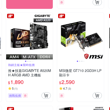
券
熱銷主板★限時低價
推★技嘉GIGABYTE A520M
MSI微星 GT710 2GD3H LP
H ARGB AMD 主機板
顯示卡
1,890
2,590
$
$
5
4.7
(
1
)
(
3
)
挑戰低價
券
券