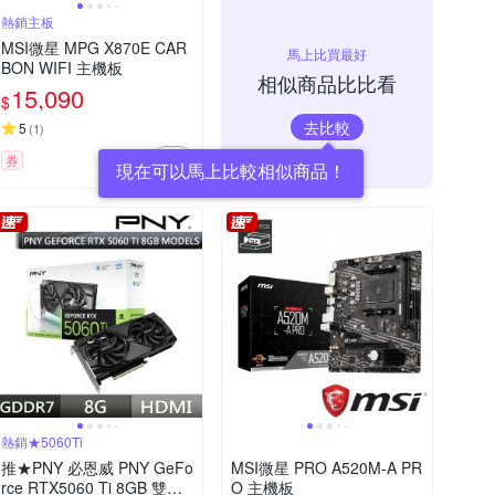
熱銷主板
MSI微星 MPG X870E CAR
馬上比買最好
BON WIFI 主機板
相似商品比比看
15,090
$
去比較
5
(
1
)
券
熱銷★5060Ti
推★PNY 必恩威 PNY GeFo
MSI微星 PRO A520M-A PR
rce RTX5060 Ti 8GB 雙風
O 主機板