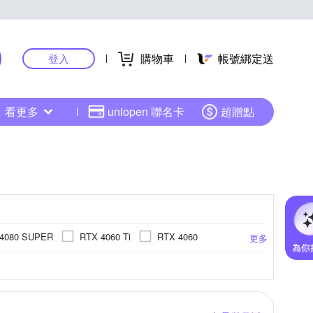
購物車
帳號綁定送
登入
看更多
uniopen 聯名卡
超贈點
4080 SUPER
RTX 4060 Ti
RTX 4060
更多
其他型號
0
870
B760
H610
AMD R7
更多