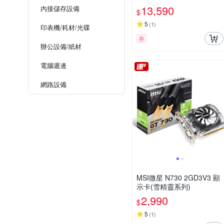
示卡
13,590
內接儲存設備
$
5
(
1
)
印表機/耗材/光碟
券
辦公設備/紙材
電腦週邊
網路設備
MSI微星 N730 2GD3V3 顯
示卡(雪精靈系列)
2,990
$
5
(
1
)