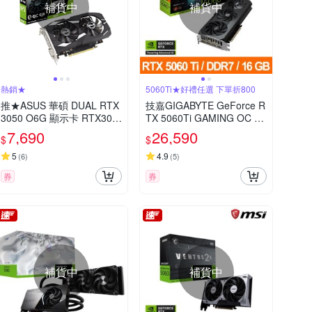
補貨中
補貨中
熱銷★
5060Ti★好禮任選 下單折800
推★ASUS 華碩 DUAL RTX
技嘉GIGABYTE GeForce R
3050 O6G 顯示卡 RTX305
TX 5060Ti GAMING OC 16
0
G 顯示卡 RTX5060Ti(下單
7,690
26,590
$
$
再折)
5
4.9
(
6
)
(
5
)
券
券
補貨中
補貨中