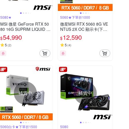
5080★
5060★下單折1000
MSI 微星 GeForce RTX 50
微星MSI RTX 5060 8G VE
80 16G SUPRIM LIQUID S
NTUS 2X OC 顯示卡(下單
OC 顯示卡
折千)
54,990
12,590
$
$
5
5
(
2
)
(
4
)
券
券
補貨中
補貨中
5060白卡★下單折1500
5080