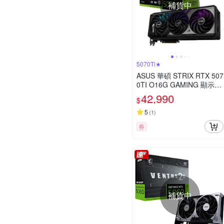
補貨中
5070Ti★
ASUS 華碩 STRIX RTX 507
0TI O16G GAMING 顯示卡
RTX5070Ti
42,990
$
5
(
1
)
券
補貨中