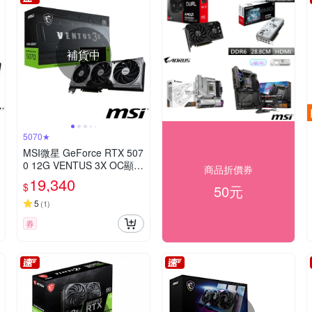
補貨中
5070★
MSI微星 GeForce RTX 507
0 12G VENTUS 3X OC顯示
商品折價券
卡
19,340
$
50元
5
(
1
)
券