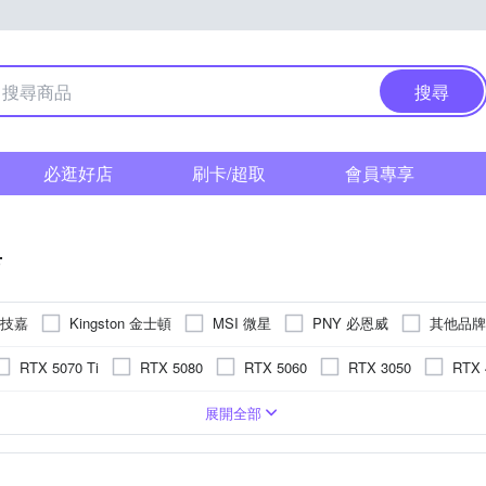
搜尋
必逛好店
刷卡/超取
會員專享
卡
 技嘉
Kingston 金士頓
MSI 微星
PNY 必恩威
其他品牌
RTX 5070 Ti
RTX 5080
RTX 5060
RTX 3050
RTX 
0
GT 710
RTX 3060
RTX 5090
RX 5700
GT 103
rce
R6
VI-D
6GB
PCI Express 5.0
GDDR6X
AMD Radeon RX
D-SUB
2GB
DVI-I
GDDR3
1GB
PCI Express 16
B650
32GB
DDR3
NVIDIA GT
48GB
DDR4
PCI Express 2.0
DDR5
A520
X
展開全部
其它型號