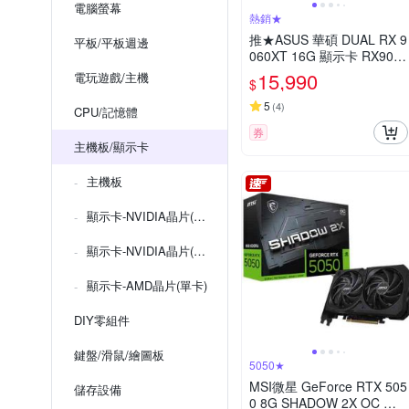
電腦螢幕
熱銷★
推★ASUS 華碩 DUAL RX 9
平板/平板週邊
060XT 16G 顯示卡 RX9060
XT
15,990
電玩遊戲/主機
$
5
(
4
)
CPU/記憶體
券
主機板/顯示卡
主機板
顯示卡-NVIDIA晶片(單卡)
顯示卡-NVIDIA晶片(顯卡組合)
顯示卡-AMD晶片(單卡)
DIY零組件
鍵盤/滑鼠/繪圖板
5050★
MSI微星 GeForce RTX 505
儲存設備
0 8G SHADOW 2X OC 顯