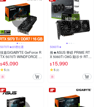
補貨中
補貨中
5070Ti★好禮任選
5060Ti★
技嘉GIGABYTE GeForce R
推★ASUS 華碩 PRIME RT
TX 5070Ti WINDFORCE O
X 5060Ti O8G 顯示卡 RTX
C SFF 16G 顯示卡 RTX507
5060Ti
45,090
15,990
$
$
0Ti
5
5
(
3
)
(
2
)
券
券