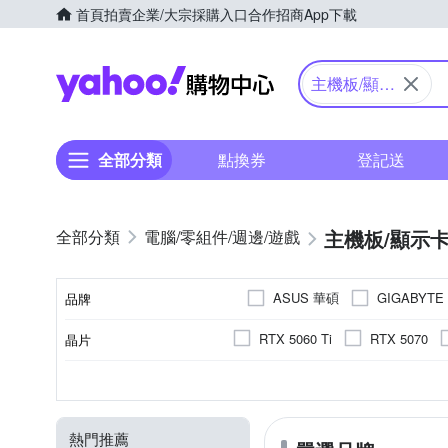
首頁
拍賣
企業/大宗採購入口
合作招商
App下載
Yahoo購物中心
主機板/顯示
卡
全部分類
點換券
登記送
主機板/顯示
電腦/零組件/週邊/遊戲
ASUS 華碩
GIGABYTE
品牌
RTX 5060 Ti
RTX 5070
晶片
品牌名稱
RX 9060 XT 16G
RTX 505
- (無顯示)
有支援 HDCP
無
NVIDIA RTX
HDMI
16GB
GDDR7
DisplayPort
8GB
GDDR6
PCI Express 4.0
NVIDIA GeFo
12GB
DD
D
系列
輸出介面
匯流排規格
記憶體容量(GB)
圖型記憶體類型
HDCP支援
B550
AMD R3
B850
熱門推薦