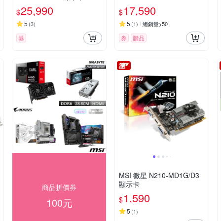
070XT
8G 顯示卡 RTX5060(下單
25,990
17,590
$
$
再折)
5
5
(
3
)
(
1
)
總銷量>50
券
券
贈品
MSI 微星 N210-MD1G/D3
顯示卡
商品折價券
1,590
$
100元
5
(
1
)