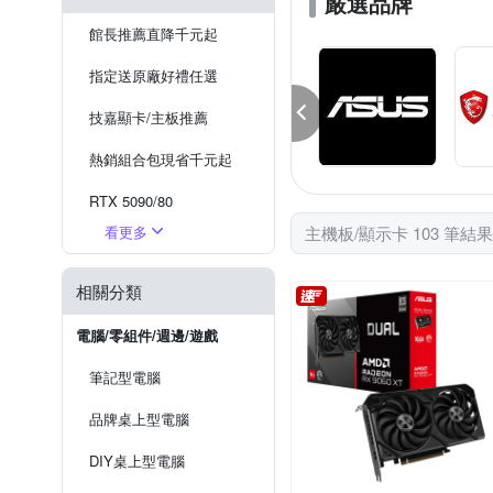
嚴選品牌
館長推薦直降千元起
指定送原廠好禮任選
技嘉顯卡/主板推薦
熱銷組合包現省千元起
RTX 5090/80
看更多
主機板/顯示卡 103 筆結果
RTX 5070Ti/70
RTX 5060Ti/60/50
相關分類
AMD RX系列
電腦/零組件/週邊/遊戲
ASUS華碩
筆記型電腦
MSI微星
品牌桌上型電腦
DIY桌上型電腦