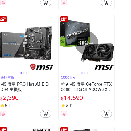
券
券
補貨中
熱銷主板
5060Ti★
MSI微星 PRO H610M-E D
推★MSI微星 GeForce RTX
DR4 主機板
5060 Ti 8G SHADOW 2X O
C PLUS 顯示卡
2,390
14,590
$
$
5
5
(
1
)
(
3
)
券
券