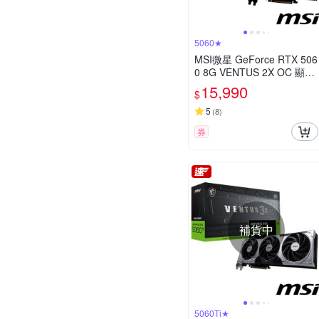
5060★
MSI微星 GeForce RTX 506
0 8G VENTUS 2X OC 顯示
卡
15,990
$
5
(
8
)
券
補貨中
5060Ti★