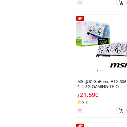
券
MSI微星 GeForce RTX 506
0 Ti 8G GAMING TRIO OC
WHITE 顯示卡
21,590
$
5
(
2
)
券