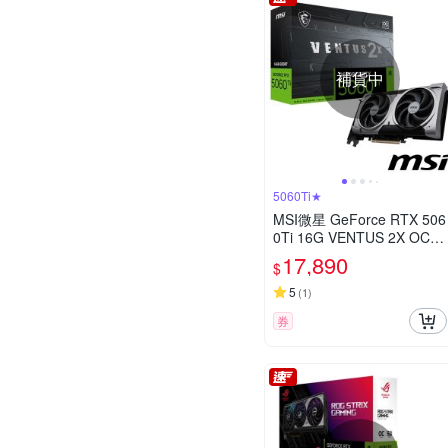
補貨中
5060Ti★
MSI微星 GeForce RTX 506
0Ti 16G VENTUS 2X OC P
LUS 顯示卡 RTX 5060Ti(快
17,890
$
閃優惠)
5
(
1
)
券