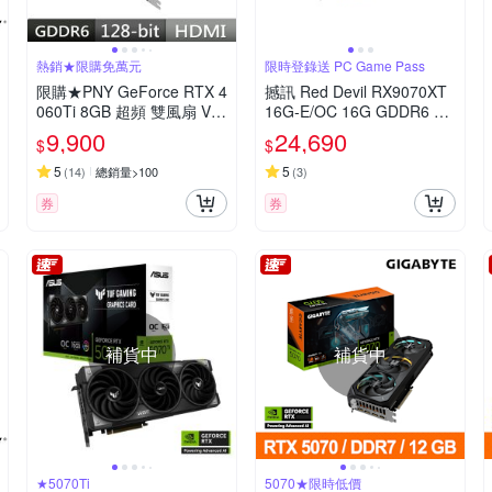
熱銷★限購免萬元
限時登錄送 PC Game Pass
限購★PNY GeForce RTX 4
撼訊 Red Devil RX9070XT
060Ti 8GB 超頻 雙風扇 VE
16G-E/OC 16G GDDR6 顯
RTO款 VCG4060T8DFXPB
示卡
9,900
24,690
$
$
1-O 顯示卡RTX4060Ti
5
5
(
14
)
總銷量>100
(
3
)
券
券
補貨中
補貨中
★5070Ti
5070★限時低價