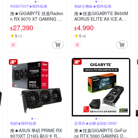
RX9070XT★限時低價
熱銷主機板★限時低價
推★GIGABYTE 技嘉Radeo
推★技嘉GIGABYTE B650M
n RX 9070 XT GAMING O
AORUS ELITE AX ICE AM
C ICE 16GB 顯示卡
D主機板
27,390
4,990
$
$
5
5
(
1
)
(
4
)
券
券
熱銷★限時低價
送電供★結帳金額$13690
推★ASUS 華碩 PRIME RX
推★技嘉GIGABYTE GeFor
9070XT O16G 顯示卡 RX9
ce RTX 5060 GAMING OC