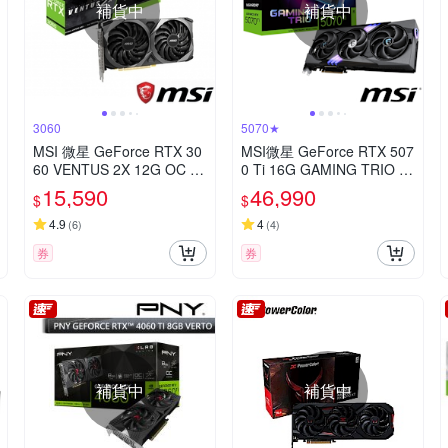
補貨中
補貨中
3060
5070★
MSI 微星 GeForce RTX 30
MSI微星 GeForce RTX 507
60 VENTUS 2X 12G OC 顯
0 Ti 16G GAMING TRIO O
示卡
C 顯示卡
15,590
46,990
$
$
4.9
4
(
6
)
(
4
)
券
券
補貨中
補貨中