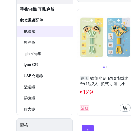
手機/相機/耳機/穿戴
數位週邊配件
捲線器
觸控筆
lightning線
type-C線
USB充電器
蠟筆小新 矽膠造型綁
商店
帶(1組2入) 款式可選【小三
望遠鏡
美日】
129
$
顯微鏡
活動
放大鏡
價格
1