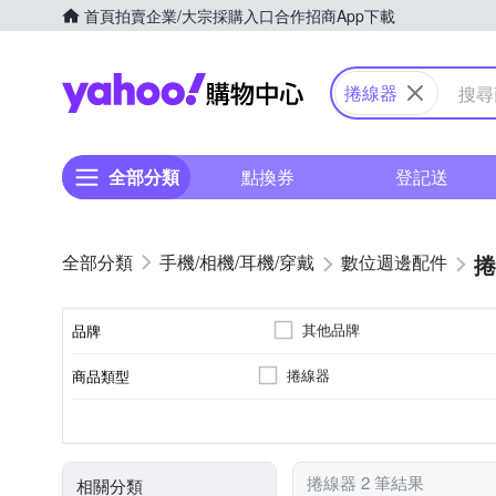
首頁
拍賣
企業/大宗採購入口
合作招商
App下載
Yahoo購物中心
捲線器
全部分類
點換券
登記送
捲
手機/相機/耳機/穿戴
數位週邊配件
其他品牌
品牌
捲線器
商品類型
品牌名稱
顏色
捲線器 2 筆結果
相關分類