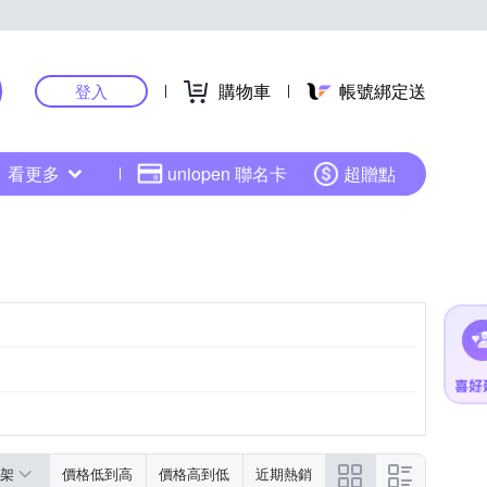
購物車
帳號綁定送
登入
看更多
uniopen 聯名卡
超贈點
架
價格低到高
價格高到低
近期熱銷