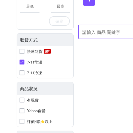
-
確定
取貨方式
快速到貨
7-11常溫
7-11冷凍
商品狀況
有現貨
Yahoo自營
評價4顆
以上