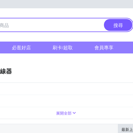
搜尋
必逛好店
刷卡/超取
會員專享
線器
展開全部
最新上