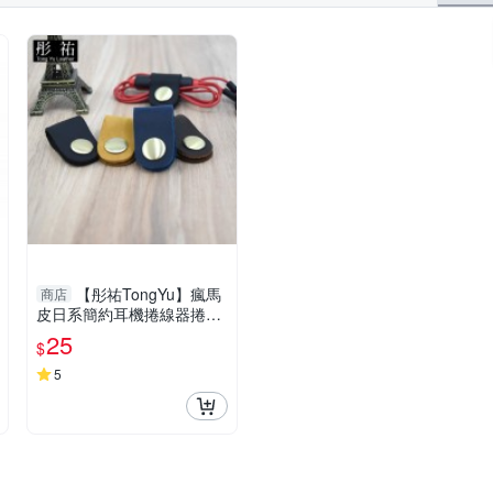
【彤祐TongYu】瘋馬
商店
皮日系簡約耳機捲線器捲線
帶捲線收納帶
25
$
5