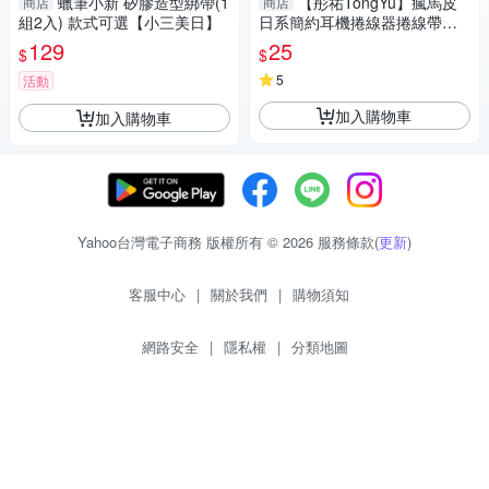
蠟筆小新 矽膠造型綁帶(1
【彤祐TongYu】瘋馬皮
商店
商店
組2入) 款式可選【小三美日】
日系簡約耳機捲線器捲線帶捲
線收納帶
129
25
$
$
5
活動
加入購物車
加入購物車
Yahoo台灣電子商務 版權所有 © 2026 服務條款(
更新
)
客服中心
|
關於我們
|
購物須知
網路安全
|
隱私權
|
分類地圖