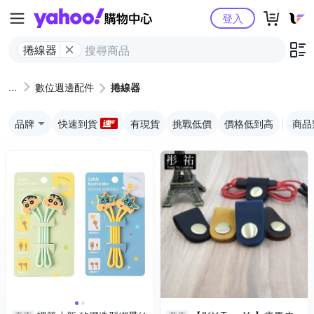
Yahoo購物中心
登入
捲線器
數位週邊配件
捲線器
品牌
快速到貨
有現貨
挑戰低價
價格低到高
商品