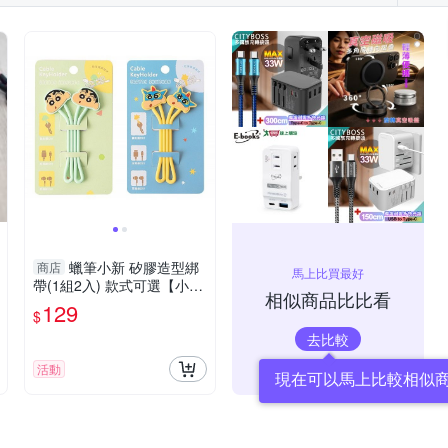
蠟筆小新 矽膠造型綁
商店
馬上比買最好
帶(1組2入) 款式可選【小三
相似商品比比看
美日】
129
$
去比較
活動
現在可以馬上比較相似