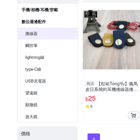
手機/相機/耳機/穿戴
數位週邊配件
捲線器
觸控筆
lightning線
type-C線
USB充電器
【彤祐TongYu】瘋馬
商店
皮日系簡約耳機捲線器捲線
望遠鏡
帶捲線收納帶
25
$
顯微鏡
5
放大鏡
價格
1