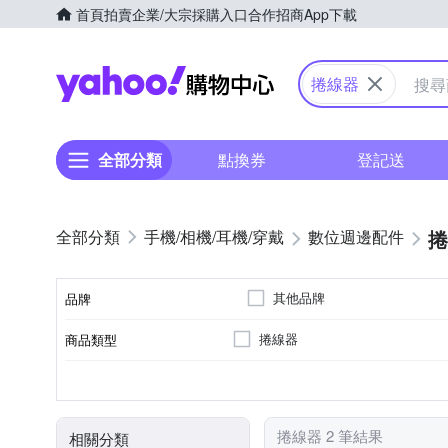
首頁
拍賣
企業/大宗採購入口
合作招商
App下載
Yahoo購物中心
捲線器
全部分類
點換券
登記送
捲
手機/相機/耳機/穿戴
數位週邊配件
其他品牌
品牌
捲線器
商品類型
品牌名稱
顏色
捲線器 2 筆結果
相關分類