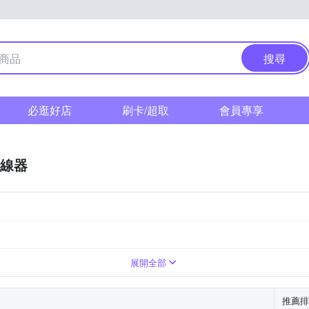
搜尋
必逛好店
刷卡/超取
會員專享
線器
展開全部
推薦排