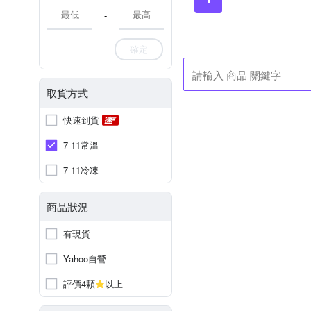
-
確定
取貨方式
快速到貨
7-11常溫
7-11冷凍
商品狀況
有現貨
Yahoo自營
評價4顆
以上