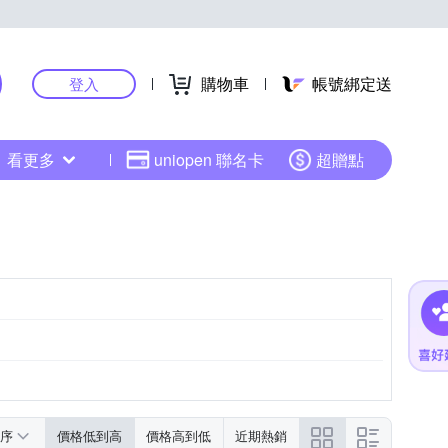
購物車
帳號綁定送
登入
看更多
uniopen 聯名卡
超贈點
序
價格低到高
價格高到低
近期熱銷