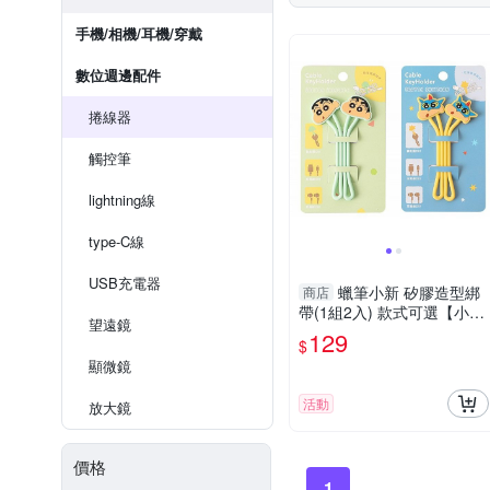
手機/相機/耳機/穿戴
數位週邊配件
捲線器
觸控筆
lightning線
type-C線
USB充電器
蠟筆小新 矽膠造型綁
商店
帶(1組2入) 款式可選【小三
望遠鏡
美日】
129
$
顯微鏡
活動
放大鏡
價格
1