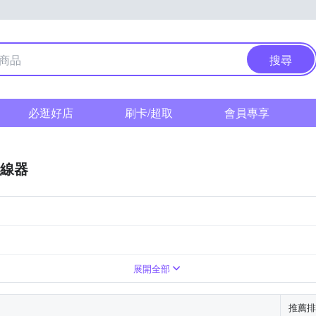
搜尋
必逛好店
刷卡/超取
會員專享
線器
展開全部
推薦排