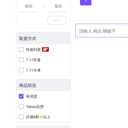
-
確定
取貨方式
快速到貨
7-11常溫
7-11冷凍
商品狀況
有現貨
Yahoo自營
評價4顆
以上