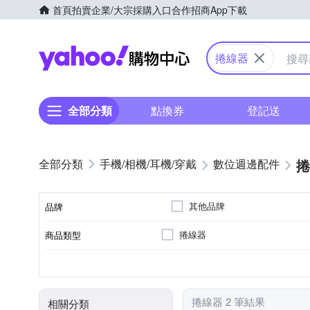
首頁
拍賣
企業/大宗採購入口
合作招商
App下載
Yahoo購物中心
捲線器
全部分類
點換券
登記送
捲
手機/相機/耳機/穿戴
數位週邊配件
其他品牌
品牌
捲線器
商品類型
品牌名稱
顏色
捲線器 2 筆結果
相關分類