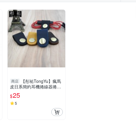
【彤祐TongYu】瘋馬
商店
皮日系簡約耳機捲線器捲線
帶捲線收納帶
25
$
5