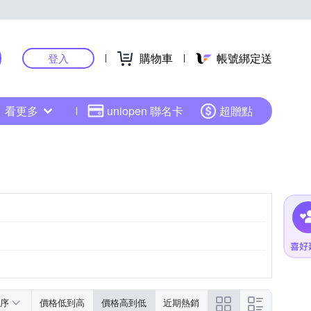
購物車
帳號綁定送
登入
看更多
uniopen 聯名卡
超贈點
序
價格低到高
價格高到低
近期熱銷