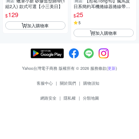
蠟筆小新 矽膠造型綁帶(1
【彤祐TongYu】瘋馬皮
商店
商店
組2入) 款式可選【小三美日】
日系簡約耳機捲線器捲線帶捲
線收納帶
129
25
$
$
5
加入購物車
加入購物車
Yahoo台灣電子商務 版權所有 © 2026 服務條款(
更新
)
客服中心
|
關於我們
|
購物須知
網路安全
|
隱私權
|
分類地圖