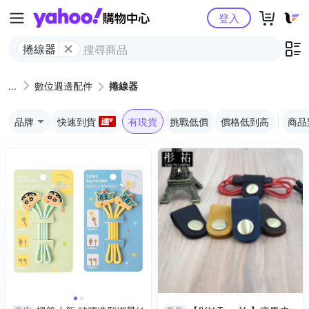
Yahoo購物中心
登入
捲線器
數位週邊配件
捲線器
品牌
快速到貨
有現貨
挑戰低價
價格低到高
商品