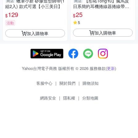
蠟筆小新 矽膠造型綁帶(1
【彤祐TongYu】瘋馬皮
商店
商店
組2入) 款式可選【小三美日】
日系簡約耳機捲線器捲線帶捲
線收納帶
129
25
$
$
5
活動
加入購物車
加入購物車
Yahoo台灣電子商務 版權所有 © 2026 服務條款(
更新
)
客服中心
|
關於我們
|
購物須知
網路安全
|
隱私權
|
分類地圖