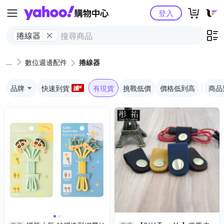
Yahoo購物中心
登入
捲線器
數位週邊配件
捲線器
品牌
快速到貨
有現貨
挑戰低價
價格低到高
商品