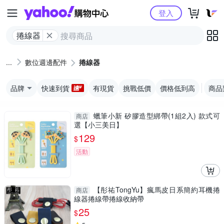
Yahoo購物中心
登入
捲線器
數位週邊配件
捲線器
品牌
快速到貨
有現貨
挑戰低價
價格低到高
商品
蠟筆小新 矽膠造型綁帶(1組2入) 款式可
商店
選【小三美日】
129
$
活動
【彤祐TongYu】瘋馬皮日系簡約耳機捲
商店
線器捲線帶捲線收納帶
25
$