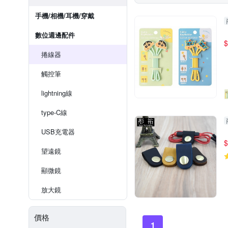
手機/相機/耳機/穿戴
數位週邊配件
$
捲線器
觸控筆
lightning線
type-C線
USB充電器
$
望遠鏡
顯微鏡
放大鏡
價格
1