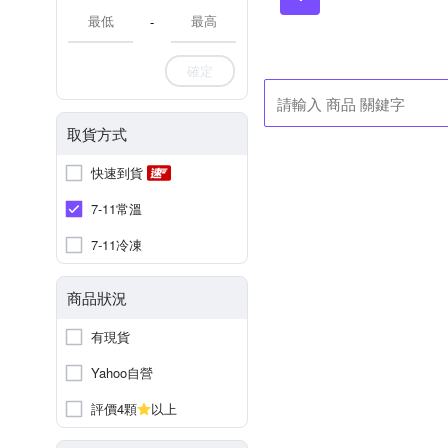
-
確定
取貨方式
快速到貨
7-11常溫
7-11冷凍
商品狀況
有現貨
Yahoo自營
評價4顆
以上