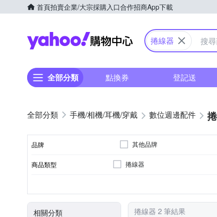
首頁
拍賣
企業/大宗採購入口
合作招商
App下載
Yahoo購物中心
捲線器
全部分類
點換券
登記送
捲
手機/相機/耳機/穿戴
數位週邊配件
其他品牌
品牌
捲線器
商品類型
品牌名稱
顏色
捲線器 2 筆結果
相關分類