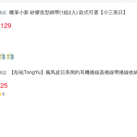
蠟筆小新 矽膠造型綁帶(1組2入) 款式可選【小三美日】
商店
129
【彤祐TongYu】瘋馬皮日系簡約耳機捲線器捲線帶捲線收
商店
25
5