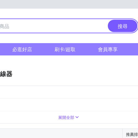
搜尋
必逛好店
刷卡/超取
會員專享
線器
展開全部
推薦排