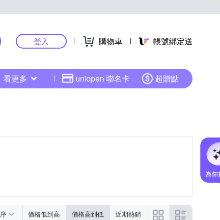
購物車
帳號綁定送
登入
看更多
uniopen 聯名卡
超贈點
序
價格低到高
價格高到低
近期熱銷