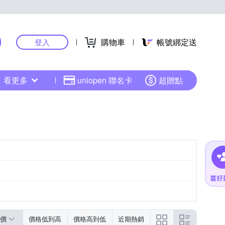
購物車
帳號綁定送
登入
看更多
uniopen 聯名卡
超贈點
價
價格低到高
價格高到低
近期熱銷