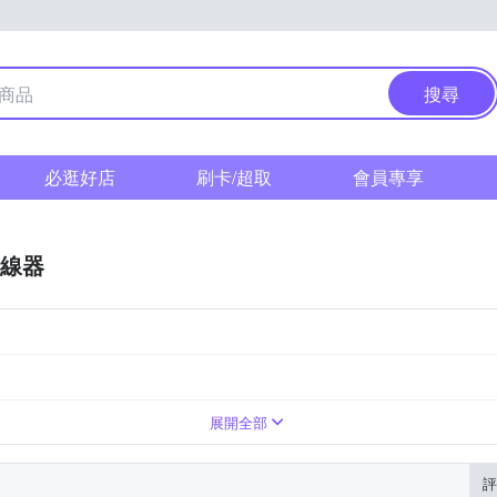
搜尋
必逛好店
刷卡/超取
會員專享
線器
展開全部
評