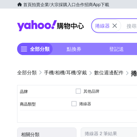
首頁
拍賣
企業/大宗採購入口
合作招商
App下載
Yahoo購物中心
捲線器
全部分類
點換券
登記送
捲
手機/相機/耳機/穿戴
數位週邊配件
其他品牌
品牌
捲線器
商品類型
品牌名稱
顏色
捲線器 2 筆結果
相關分類