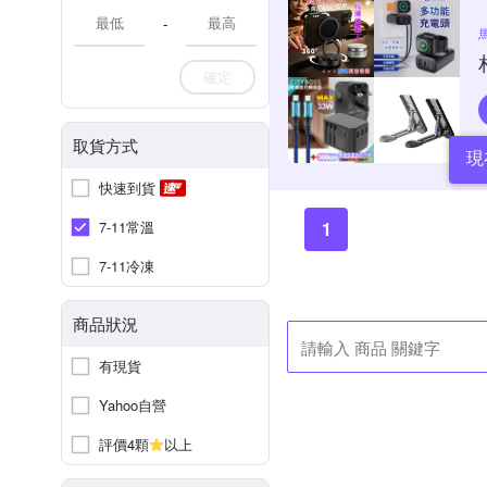
-
確定
取貨方式
現
快速到貨
7-11常溫
1
7-11冷凍
商品狀況
有現貨
Yahoo自營
評價4顆
以上