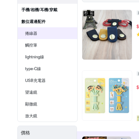
手機/相機/耳機/穿戴
數位週邊配件
$
捲線器
觸控筆
lightning線
type-C線
USB充電器
$
望遠鏡
顯微鏡
放大鏡
價格