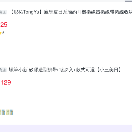
【彤祐TongYu】瘋馬皮日系簡約耳機捲線器捲線帶捲線收
商店
25
5
蠟筆小新 矽膠造型綁帶(1組2入) 款式可選【小三美日】
商店
129