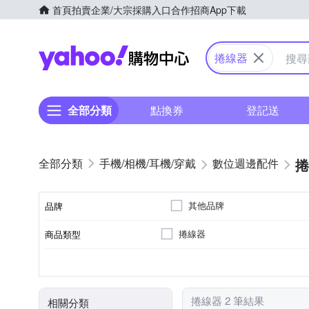
首頁
拍賣
企業/大宗採購入口
合作招商
App下載
Yahoo購物中心
捲線器
全部分類
點換券
登記送
捲
手機/相機/耳機/穿戴
數位週邊配件
其他品牌
品牌
捲線器
商品類型
品牌名稱
顏色
捲線器 2 筆結果
相關分類