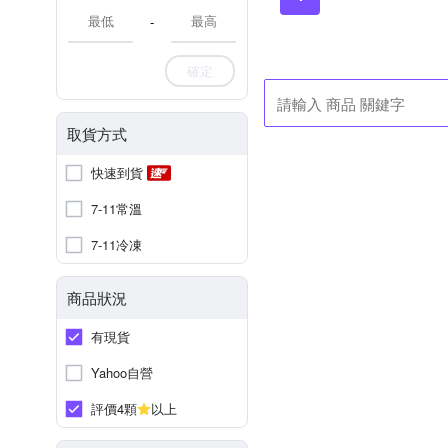
-
確定
取貨方式
快速到貨
7-11常溫
7-11冷凍
商品狀況
有現貨
Yahoo自營
評價4顆
以上