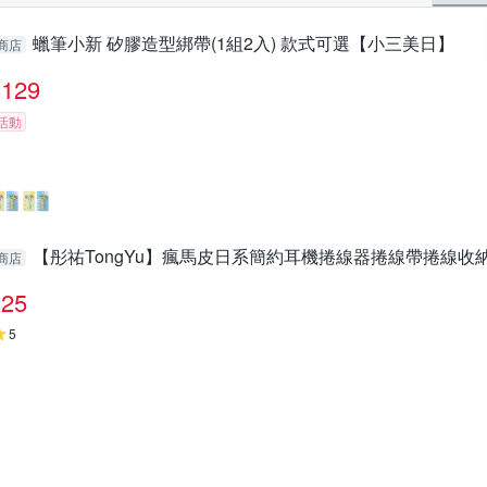
蠟筆小新 矽膠造型綁帶(1組2入) 款式可選【小三美日】
商店
129
活動
【彤祐TongYu】瘋馬皮日系簡約耳機捲線器捲線帶捲線收
商店
25
5