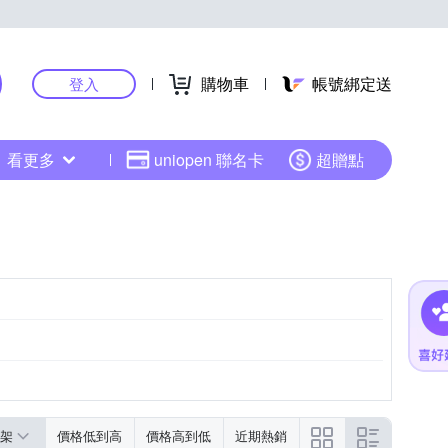
購物車
帳號綁定送
登入
看更多
uniopen 聯名卡
超贈點
架
價格低到高
價格高到低
近期熱銷