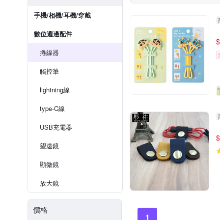
手機/相機/耳機/穿戴
數位週邊配件
$
捲線器
觸控筆
lightning線
type-C線
USB充電器
$
望遠鏡
顯微鏡
放大鏡
價格
1