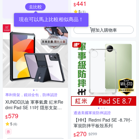
套+9H鋼化玻璃貼(合購價)
441
$
去比較
5
(
1
)
券
加入購物車
專利骨架，鏡頭全包，防摔認證
XUNDD訊迪 軍事氣囊 紅米Re
dmi Pad SE 11吋 隱形支架殼
平板防摔保護套(極簡黑)
通過美國軍規防摔認證
579
$
【HH】Redmi Pad SE -8.7吋-
5
(
6
)
軍規防摔平板殼系列
券
270
$299
$