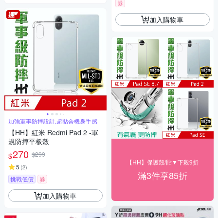
券
加入購物車
加強軍事防摔設計,超貼合機身手感
【HH】紅米 Redmi Pad 2 -軍
規防摔平板殼
270
$299
$
【HH】保護殼/貼▼下殺9折
5
(
2
)
滿3件享85折
挑戰低價
券
加入購物車