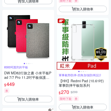
限時下殺
券
加入購物車
加入購物車
輕輕呵護您的平板
DW MD82行旅之書 小米平板P
軍事氣墊防摔-四角加強防摔設計
ad 7/7 Pro 11.2吋平板保護皮
【HH】Redmi Pad (10.61吋)
套
449
$
軍事防摔平板殼系列
270
券
$299
$
限時下殺
券
加入購物車
加入購物車