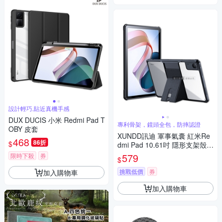
設計輕巧,貼近真機手感
DUX DUCIS 小米 Redmi Pad T
專利骨架，鏡頭全包，防摔認證
OBY 皮套
XUNDD訊迪 軍事氣囊 紅米Re
468
86折
$
dmi Pad 10.61吋 隱形支架殼
平板防摔保護套(極簡黑)
579
限時下殺
券
$
挑戰低價
券
加入購物車
加入購物車