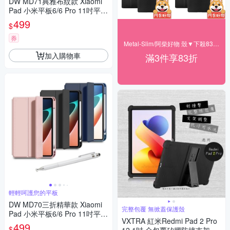
DW MD71典雅布紋款 Xiaomi
Pad 小米平板6/6 Pro 11吋平板
保護皮套 (附精緻觸控筆)
499
$
券
Metal-Slim/阿柴好物 殼▼下殺83折起
加入購物車
滿3件享83折
輕輕呵護您的平板
DW MD70三折精華款 Xiaomi
完整包覆 無掀蓋保護殼
Pad 小米平板6/6 Pro 11吋平板
VXTRA 紅米Redmi Pad 2 Pro
保護皮套(附精緻觸控筆)
499
$