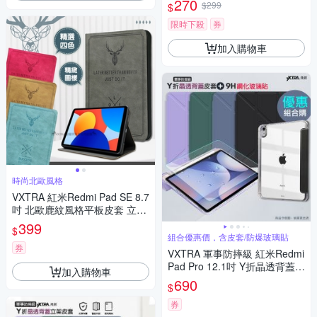
270
$299
$
限時下殺
券
加入購物車
時尚北歐風格
VXTRA 紅米Redmi Pad SE 8.7
吋 北歐鹿紋風格平板皮套 立架
保護套
399
$
組合優惠價，含皮套/防爆玻璃貼
券
VXTRA 軍事防摔級 紅米Redmi
Pad Pro 12.1吋 Y折晶透背蓋立
加入購物車
架皮套+9H玻璃貼(合購價)
690
$
券