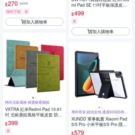
270
$299
$
mi Pad SE 11吋平板保護皮套
(附精緻觸控筆)
499
限時下殺
券
$
券
加入購物車
加入購物車
時尚北歐風格 精選耐看圖樣
VXTRA 紅米Redmi Pad 10.61
專利骨架,鏡頭全包,通過SGS防摔認
吋 北歐鹿紋風格平板皮套 防潑
證
XUNDD 軍事氣囊 Xiaomi Pad
水立架保護套
399
$
5/5 Pro 小米平板5/5 Pro 隱形
支架殼 平板防摔保護套(極簡
579
券
$