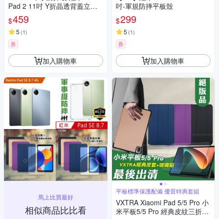
Pad 2 11吋 Y折晶透背蓋立架
吋-軍規防摔平板殼
皮套 含筆槽
459
299
$
$
5
5
(
1
)
(
1
)
券
券
加入購物車
加入購物車
平板標準保護配備 優質特惠套組
馬上比買最好
VXTRA Xiaomi Pad 5/5 Pro 小
相似商品比比看
米平板5/5 Pro 經典皮紋三折皮