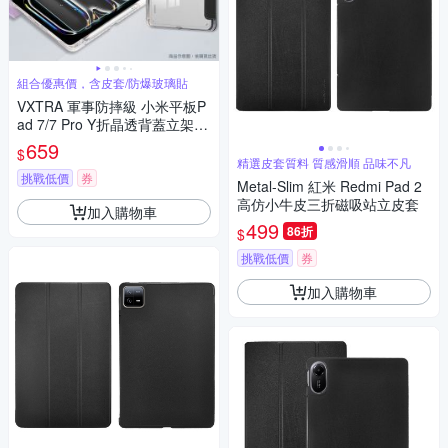
組合優惠價，含皮套/防爆玻璃貼
VXTRA 軍事防摔級 小米平板P
ad 7/7 Pro Y折晶透背蓋立架皮
套+9H玻璃貼(合購價)
659
$
精選皮套質料 質感滑順 品味不凡
挑戰低價
券
Metal-Slim 紅米 Redmi Pad 2
高仿小牛皮三折磁吸站立皮套
加入購物車
499
86折
$
挑戰低價
券
加入購物車