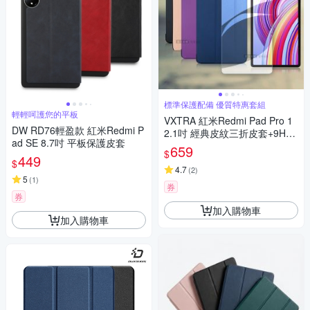
標準保護配備 優質特惠套組
輕輕呵護您的平板
VXTRA 紅米Redmi Pad Pro 1
DW RD76輕盈款 紅米Redmi P
2.1吋 經典皮紋三折皮套+9H鋼
ad SE 8.7吋 平板保護皮套
化玻璃貼(合購價)
659
$
449
$
4.7
(
2
)
5
(
1
)
券
券
加入購物車
加入購物車