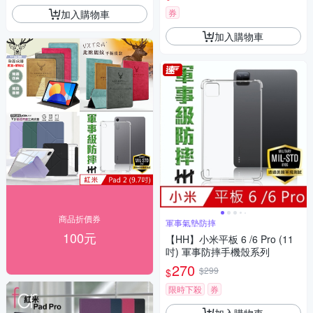
黑)
券
加入購物車
加入購物車
商品折價券
軍事氣墊防摔
100元
【HH】小米平板 6 /6 Pro (11
吋) 軍事防摔手機殼系列
270
$299
$
限時下殺
券
加入購物車