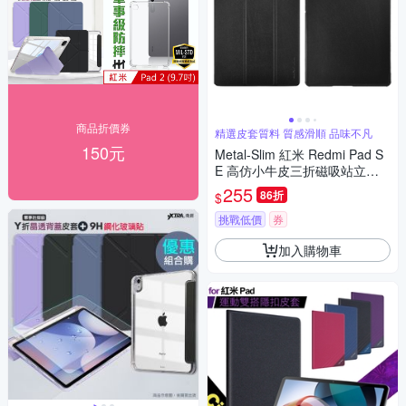
商品折價券
精選皮套質料 質感滑順 品味不凡
150元
Metal-Slim 紅米 Redmi Pad S
E 高仿小牛皮三折磁吸站立皮
套
255
86折
$
挑戰低價
券
加入購物車