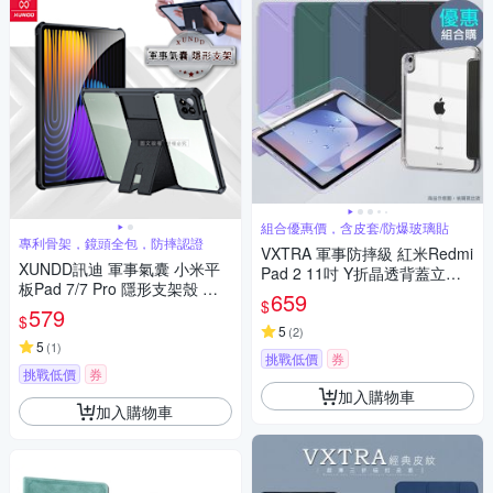
組合優惠價，含皮套/防爆玻璃貼
專利骨架，鏡頭全包，防摔認證
VXTRA 軍事防摔級 紅米Redmi
XUNDD訊迪 軍事氣囊 小米平
Pad 2 11吋 Y折晶透背蓋立架
板Pad 7/7 Pro 隱形支架殼 平
皮套+9H玻璃貼(合購價)
659
$
板防摔保護套(極簡黑)
579
$
5
(
2
)
5
(
1
)
挑戰低價
券
挑戰低價
券
加入購物車
加入購物車