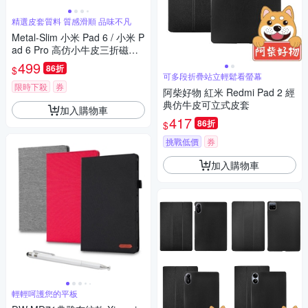
精選皮套質料 質感滑順 品味不凡
Metal-Slim 小米 Pad 6 / 小米 P
ad 6 Pro 高仿小牛皮三折磁吸
站立皮套
499
86折
$
可多段折疊站立輕鬆看螢幕
限時下殺
券
阿柴好物 紅米 Redmi Pad 2 經
典仿牛皮可立式皮套
加入購物車
417
86折
$
挑戰低價
券
加入購物車
輕輕呵護您的平板