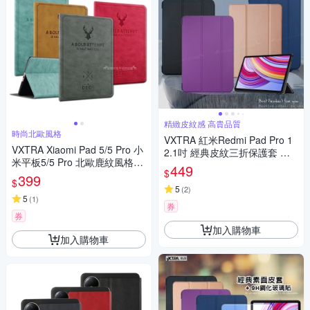
精緻皮紋感 高貴品質
時尚北歐風格
VXTRA 紅米Redmi Pad Pro 1
VXTRA Xiaomi Pad 5/5 Pro 小
2.1吋 經典皮紋三折保護套 平
米平板5/5 Pro 北歐鹿紋風格平
板皮套
449
$
板皮套 防潑水立架保護套
399
$
5
(
2
)
5
(
1
)
券
券
加入購物車
加入購物車