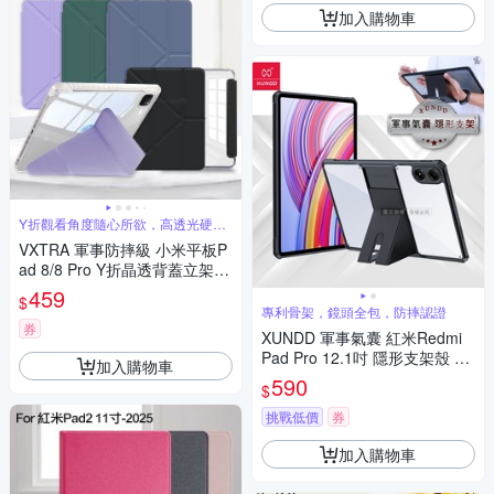
加入購物車
Y折觀看角度隨心所欲，高透光硬背
板
VXTRA 軍事防摔級 小米平板P
ad 8/8 Pro Y折晶透背蓋立架皮
套 含筆槽
459
$
專利骨架，鏡頭全包，防摔認證
券
XUNDD 軍事氣囊 紅米Redmi
Pad Pro 12.1吋 隱形支架殼 平
加入購物車
板防摔保護套(極簡黑)
590
$
挑戰低價
券
加入購物車