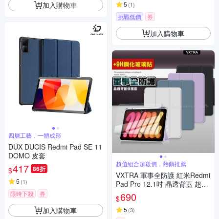
加入購物車
5
(
1
)
挑戰低價
券
加入購物車
四層工藝，一體成形
DUX DUCIS Redmi Pad SE 11
DOMO 皮套
超值組合超殺價，熱銷推薦
417
86折
$
VXTRA 軍事全防護 紅米Redmi
5
(
1
)
Pad Pro 12.1吋 晶透背蓋 超纖
皮紋皮套+9H玻璃貼
限時下殺
券
690
$
加入購物車
5
(
3
)