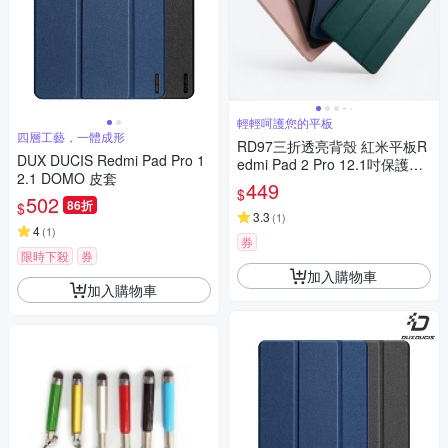
輕輕呵護您的平板
四層工藝，一體成形
RD97三折透亮背殼 紅米平板R
DUX DUCIS Redmi Pad Pro 1
edmi Pad 2 Pro 12.1吋保護皮
2.1 DOMO 皮套
套(內置筆槽)
449
$
502
86折
$
3.3
(
1
)
4
(
1
)
券
限時下殺
券
加入購物車
加入購物車