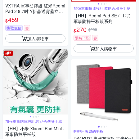
板
VXTRA 軍事防摔級 紅米Redmi
加強軍事防摔設計,超貼合機身手感
Pad 2 9.7吋 Y折晶透背蓋立架
【HH】Redmi Pad SE (11吋)
皮套 含筆槽
459
$
軍事防摔平板殼系列
270
挑戰低價
券
$299
$
限時下殺
券
加入購物車
加入購物車
加強軍事防摔設計,超貼合機身手感
【HH】小米 Xiaomi Pad Mini -
輕輕呵護您的平板
軍事防摔平板殼
DW RD71典雅布紋款 紅米Red