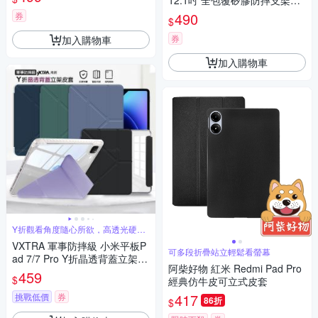
12.1吋 全包覆矽膠防摔支架軟
套 保護套(黑)
490
券
$
券
加入購物車
加入購物車
Y折觀看角度隨心所欲，高透光硬背
板
VXTRA 軍事防摔級 小米平板P
可多段折疊站立輕鬆看螢幕
ad 7/7 Pro Y折晶透背蓋立架皮
阿柴好物 紅米 Redmi Pad Pro
套 含筆槽
459
$
經典仿牛皮可立式皮套
417
挑戰低價
券
86折
$