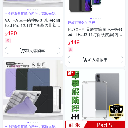
Y折觀看角度隨心所欲，高透光硬背
板
VXTRA 軍事防摔級 紅米Redmi
輕輕呵護您的平板
Pad Pro 12.1吋 Y折晶透背蓋立
RD92三折晨曦書簡 紅米平板R
架皮套 含筆槽
490
$
edmi Pad2 11吋保護皮套(內置
筆槽)
449
券
$
券
加入購物車
加入購物車
Y折觀看角度隨心所欲，高透光硬背