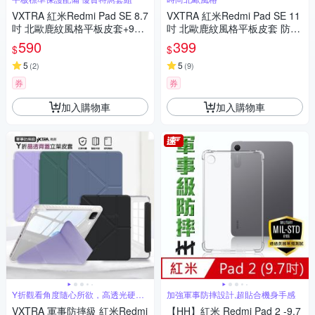
VXTRA 紅米Redmi Pad SE 8.7
VXTRA 紅米Redmi Pad SE 11
吋 北歐鹿紋風格平板皮套+9H
吋 北歐鹿紋風格平板皮套 防潑
鋼化玻璃貼(合購價)
水立架保護套
590
399
$
$
5
5
(
2
)
(
9
)
券
券
加入購物車
加入購物車
Y折觀看角度隨心所欲，高透光硬背
加強軍事防摔設計,超貼合機身手感
板
VXTRA 軍事防摔級 紅米Redmi
【HH】紅米 Redmi Pad 2 -9.7