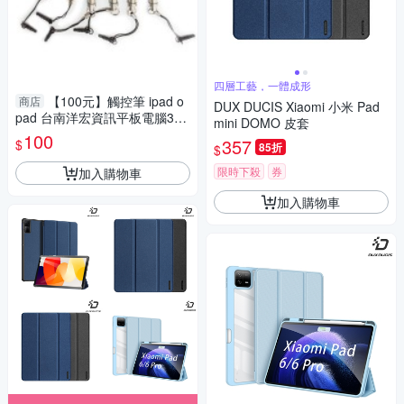
四層工藝，一體成形
【100元】觸控筆 ipad o
商店
DUX DUCIS Xiaomi 小米 Pad
pad 台南洋宏資訊平板電腦3C
mini DOMO 皮套
周邊觸控筆最便宜
100
357
$
85折
$
限時下殺
券
加入購物車
加入購物車