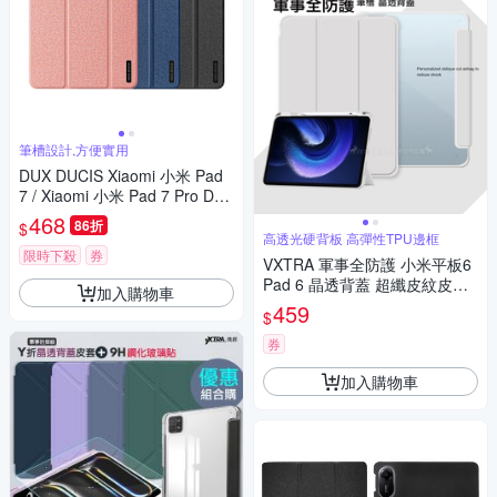
筆槽設計,方便實用
DUX DUCIS Xiaomi 小米 Pad
7 / Xiaomi 小米 Pad 7 Pro DO
MO 筆槽防摔皮套
468
86折
$
高透光硬背板 高彈性TPU邊框
限時下殺
券
VXTRA 軍事全防護 小米平板6
Pad 6 晶透背蓋 超纖皮紋皮套
加入購物車
含筆槽(太空灰)
459
$
券
加入購物車