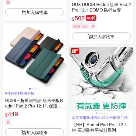
券
DUX DUCIS Redmi 紅米 Pad 2
Pro 12.1 DOMO 防摔皮套
加入購物車
502
86折
$
限時下殺
券
加入購物車
輕輕呵護您的平板
RD98三折星河寄語 紅米平板R
edmi Pad 2 Pro 12.1吋保護皮
套(內置筆槽)
449
$
加強軍事防摔設計,超貼合機身手感
券
【HH】Redmi Pad Pro -12.1
吋-軍規防摔平板殼系列
加入購物車