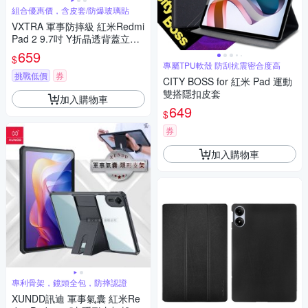
組合優惠價，含皮套/防爆玻璃貼
VXTRA 軍事防摔級 紅米Redmi
Pad 2 9.7吋 Y折晶透背蓋立架
皮套+9H玻璃貼(合購價)
659
$
專屬TPU軟殼 防刮抗震密合度高
挑戰低價
券
CITY BOSS for 紅米 Pad 運動
雙搭隱扣皮套
加入購物車
649
$
券
加入購物車
專利骨架，鏡頭全包，防摔認證
XUNDD訊迪 軍事氣囊 紅米Re