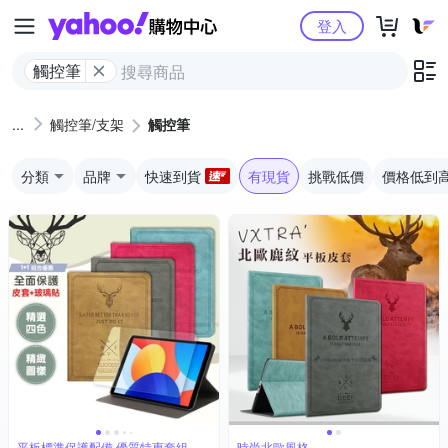
Yahoo購物中心
登入
觸控筆
觸控筆/支架
觸控筆
分類
品牌
快速到貨
有現貨
挑戰低價
價格低到
平板標準保護配備 優質特惠套組
時尚北歐風格