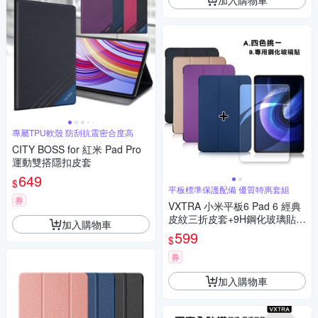
專屬TPU軟殼 防刮抗震密合度高
CITY BOSS for 紅米 Pad Pro
運動雙搭隱扣皮套
649
$
平板標準保護配備 優質特惠套組
券
VXTRA 小米平板6 Pad 6 經典
皮紋三折皮套+9H鋼化玻璃貼
加入購物車
(合購價)
599
$
券
加入購物車