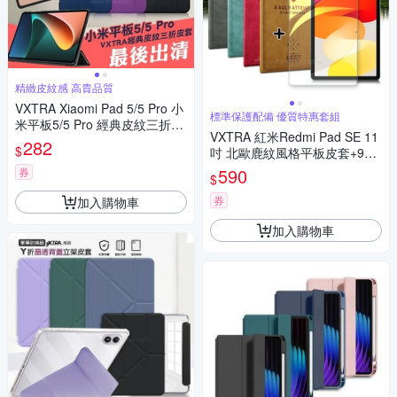
精緻皮紋感 高貴品質
VXTRA Xiaomi Pad 5/5 Pro 小
標準保護配備 優質特惠套組
米平板5/5 Pro 經典皮紋三折保
VXTRA 紅米Redmi Pad SE 11
護套 平板皮套
282
$
吋 北歐鹿紋風格平板皮套+9H
鋼化玻璃貼(合購價)
590
券
$
券
加入購物車
加入購物車