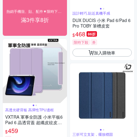
熱銷手機殼、貼、配件▼限時下殺85折
設計輕巧,貼近真機手感
滿3件享8折
DUX DUCIS 小米 Pad 6/Pad 6
Pro TOBY 筆槽皮套
468
86折
$
限時下殺
券
加入購物車
高透光硬背板 高彈性TPU邊框
VXTRA 軍事全防護 小米平板6
Pad 6 晶透背蓋 超纖皮紋皮套
含筆槽(鬱香紫)
459
$
三折可立支架，擺放穩固