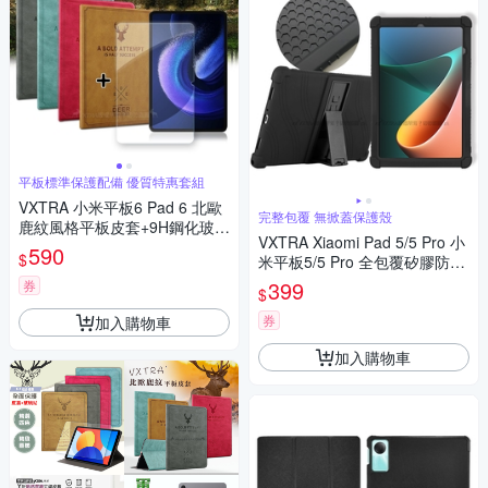
平板標準保護配備 優質特惠套組
VXTRA 小米平板6 Pad 6 北歐
完整包覆 無掀蓋保護殼
鹿紋風格平板皮套+9H鋼化玻璃
VXTRA Xiaomi Pad 5/5 Pro 小
貼(合購價)
590
$
米平板5/5 Pro 全包覆矽膠防摔
支架軟套 保護套(黑)
399
券
$
券
加入購物車
加入購物車