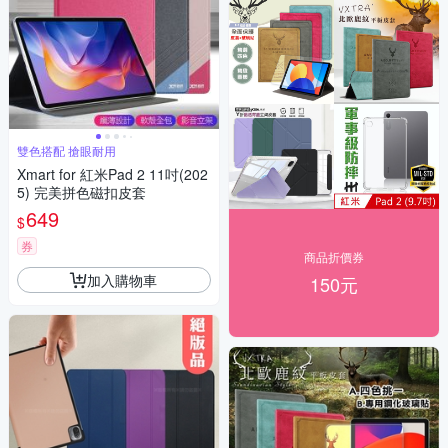
雙色搭配 搶眼耐用
Xmart for 紅米Pad 2 11吋(202
5) 完美拼色磁扣皮套
649
$
券
商品折價券
加入購物車
150元