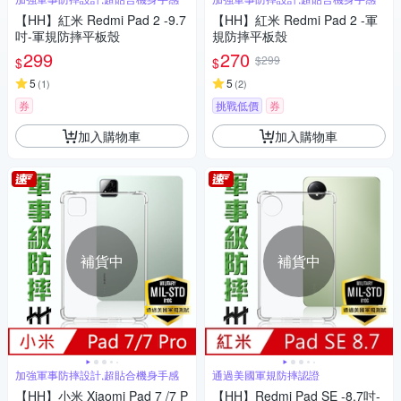
【HH】紅米 Redmi Pad 2 -9.7
【HH】紅米 Redmi Pad 2 -軍
吋-軍規防摔平板殼
規防摔平板殼
299
270
$299
$
$
5
5
(
1
)
(
2
)
券
挑戰低價
券
加入購物車
加入購物車
補貨中
補貨中
加強軍事防摔設計,超貼合機身手感
通過美國軍規防摔認證
【HH】小米 Xiaomi Pad 7 /7 P
【HH】Redmi Pad SE -8.7吋-