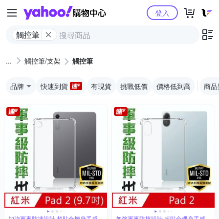
Yahoo購物中心
登入
觸控筆
觸控筆/支架
觸控筆
品牌
快速到貨
有現貨
挑戰低價
價格低到高
商品
加強軍事防摔設計,超貼合機身手感
加強軍事防摔設計,超貼合機身手感