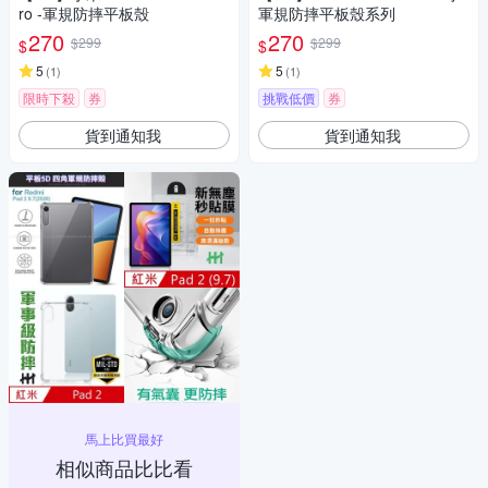
ro -軍規防摔平板殼
軍規防摔平板殼系列
270
270
$299
$299
$
$
5
5
(
1
)
(
1
)
限時下殺
券
挑戰低價
券
貨到通知我
貨到通知我
馬上比買最好
相似商品比比看