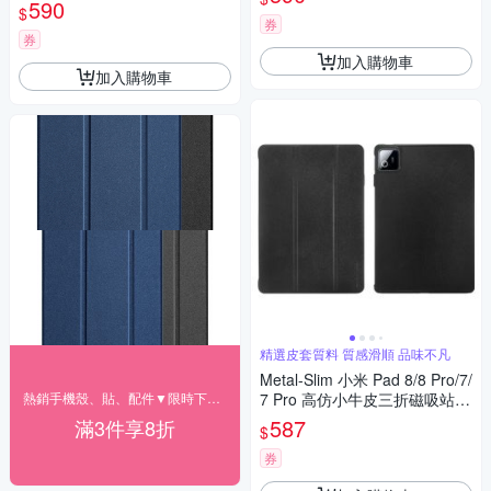
貼(合購價)
590
$
券
券
加入購物車
加入購物車
精選皮套質料 質感滑順 品味不凡
Metal-Slim 小米 Pad 8/8 Pro/7/
熱銷手機殼、貼、配件▼限時下殺85折
7 Pro 高仿小牛皮三折磁吸站立
皮套
587
滿3件享8折
$
券