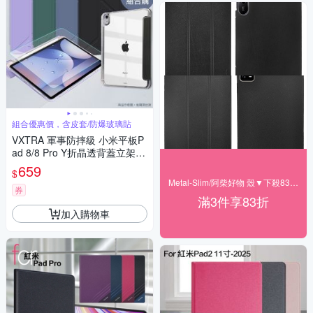
組合優惠價，含皮套/防爆玻璃貼
VXTRA 軍事防摔級 小米平板P
ad 8/8 Pro Y折晶透背蓋立架皮
套+9H玻璃貼(合購價)
659
$
Metal-Slim/阿柴好物 殼▼下殺83折起
券
滿3件享83折
加入購物車