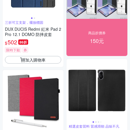
三折可立支架，擺放穩固
DUX DUCIS Redmi 紅米 Pad 2
商品折價券
Pro 12.1 DOMO 防摔皮套
150元
502
86折
$
限時下殺
券
加入購物車
精選皮套質料 質感滑順 品味不凡