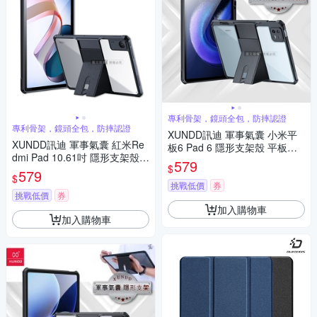
專利骨架，鏡頭全包，防摔認證
專利骨架，鏡頭全包，防摔認證
XUNDD訊迪 軍事氣囊 小米平
XUNDD訊迪 軍事氣囊 紅米Re
板6 Pad 6 隱形支架殼 平板防
dmi Pad 10.61吋 隱形支架殼
摔保護套(極簡黑)
579
$
平板防摔保護套(極簡黑)
579
$
挑戰低價
券
挑戰低價
券
加入購物車
加入購物車