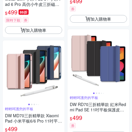
499
$
ad 6 Pro 高仿小牛皮三折磁吸
券
站立皮套
499
86折
$
加入購物車
限時下殺
券
加入購物車
輕輕呵護您的平板
DW RD70三折精華款 紅米Red
輕輕呵護您的平板
mi Pad SE 11吋平板保護皮套
(附精緻觸控筆)
DW MD70三折精華款 Xiaomi
499
$
Pad 小米平板6/6 Pro 11吋平板
券
保護皮套(附精緻觸控筆)
499
$