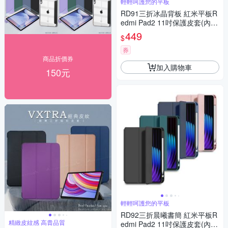
輕輕呵護您的平板
RD91三折冰晶背板 紅米平板R
edmi Pad2 11吋保護皮套(內置
筆槽)
449
$
券
商品折價券
加入購物車
150元
輕輕呵護您的平板
RD92三折晨曦書簡 紅米平板R
精緻皮紋感 高貴品質
edmi Pad2 11吋保護皮套(內置