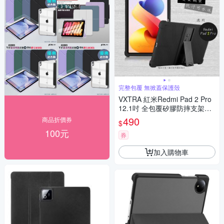
完整包覆 無掀蓋保護殼
VXTRA 紅米Redmi Pad 2 Pro
12.1吋 全包覆矽膠防摔支架軟
套 保護套(黑)
490
商品折價券
$
100元
券
加入購物車