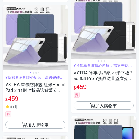
Y折觀看角度隨心所欲，高透光硬背
板
VXTRA 軍事防摔級 小米平板P
Y折觀看角度隨心所欲，高透光硬背
ad 8/8 Pro Y折晶透背蓋立架皮
板
套 含筆槽
VXTRA 軍事防摔級 紅米Redmi
459
$
Pad 2 11吋 Y折晶透背蓋立架
券
皮套 含筆槽
459
$
加入購物車
5
(
1
)
券
加入購物車