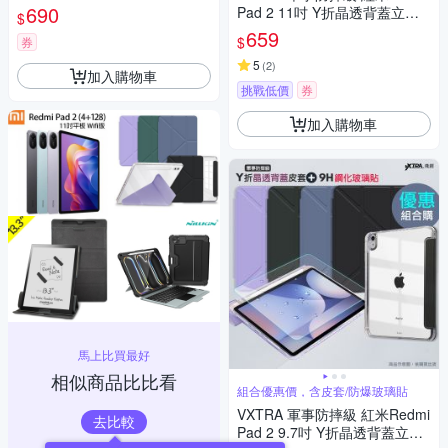
立架皮套+9H玻璃貼(合購價)
690
Pad 2 11吋 Y折晶透背蓋立架
$
皮套+9H玻璃貼(合購價)
659
$
券
5
(
2
)
加入購物車
挑戰低價
券
加入購物車
馬上比買最好
相似商品比比看
組合優惠價，含皮套/防爆玻璃貼
VXTRA 軍事防摔級 紅米Redmi
去比較
Pad 2 9.7吋 Y折晶透背蓋立架