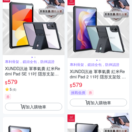
專利骨架，鏡頭全包，防摔認證
專利骨架，鏡頭全包，防摔認證
XUNDD訊迪 軍事氣囊 紅米Re
XUNDD訊迪 軍事氣囊 紅米Re
dmi Pad SE 11吋 隱形支架殼
dmi Pad 2 11吋 隱形支架殼 平
平板防摔保護套(極簡黑)
579
板防摔保護套(極簡黑)
$
579
$
5
(
6
)
挑戰低價
券
券
加入購物車
加入購物車