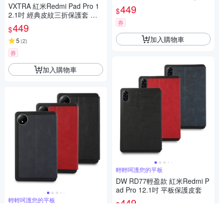
筆槽)
VXTRA 紅米Redmi Pad Pro 1
449
$
2.1吋 經典皮紋三折保護套 平
券
板皮套
449
$
加入購物車
5
(
2
)
券
加入購物車
輕輕呵護您的平板
DW RD77輕盈款 紅米Redmi P
ad Pro 12.1吋 平板保護皮套
輕輕呵護您的平板
449
$
DW RD76輕盈款 紅米Redmi P
券