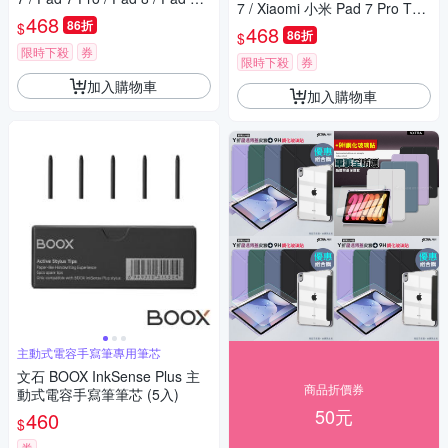
7 / Xiaomi 小米 Pad 7 Pro TOB
ro DOMO 筆槽防摔皮套
468
86折
Y 筆槽皮套
$
468
86折
$
限時下殺
券
限時下殺
券
加入購物車
加入購物車
主動式電容手寫筆專用筆芯
文石 BOOX InkSense Plus 主
商品折價券
動式電容手寫筆筆芯 (5入)
50元
460
$
券