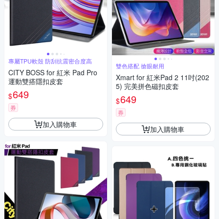
專屬TPU軟殼 防刮抗震密合度高
雙色搭配 搶眼耐用
CITY BOSS for 紅米 Pad Pro
Xmart for 紅米Pad 2 11吋(202
運動雙搭隱扣皮套
5) 完美拼色磁扣皮套
649
$
649
$
券
券
加入購物車
加入購物車