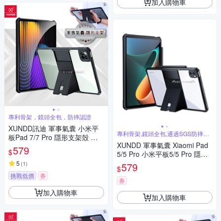
加入購物車
專利骨架，鏡頭全包，防摔認證
XUNDD訊迪 軍事氣囊 小米平
專利骨架,鏡頭全包,通過SGS防摔認
板Pad 7/7 Pro 隱形支架殼 平
證
XUNDD 軍事氣囊 Xiaomi Pad
板防摔保護套(極簡黑)
579
$
5/5 Pro 小米平板5/5 Pro 隱形
支架殼 平板防摔保護套(極簡
5
(
1
)
579
$
黑)
挑戰低價
券
券
加入購物車
加入購物車