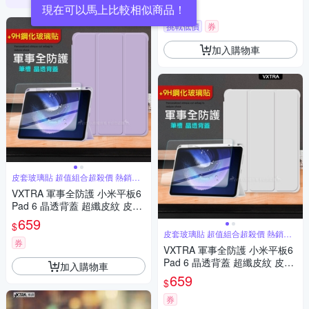
皮套+9H玻璃貼(合購價)
659
$
挑戰低價
券
加入購物車
皮套玻璃貼 超值組合超殺價 熱銷推
薦
VXTRA 軍事全防護 小米平板6
Pad 6 晶透背蓋 超纖皮紋 皮套
(鬱香紫)+9H玻璃貼
659
$
皮套玻璃貼 超值組合超殺價 熱銷推
薦
券
VXTRA 軍事全防護 小米平板6
Pad 6 晶透背蓋 超纖皮紋 皮套
加入購物車
(太空灰)+9H玻璃貼
659
$
券