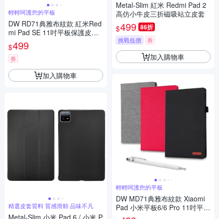
Metal-Slim 紅米 Redmi Pad 2
輕輕呵護您的平板
高仿小牛皮三折磁吸站立皮套
DW RD71典雅布紋款 紅米Red
499
86折
$
mi Pad SE 11吋平板保護皮套
挑戰低價
券
(附精緻觸控筆)
499
$
加入購物車
券
加入購物車
輕輕呵護您的平板
DW MD71典雅布紋款 Xiaomi
精選皮套質料 質感滑順 品味不凡
Pad 小米平板6/6 Pro 11吋平板
保護皮套 (附精緻觸控筆)
Metal-Slim 小米 Pad 6 / 小米 P