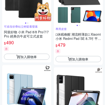
可多段折疊站立輕鬆看螢幕
專用皮套
阿柴好物 小米 Pad 8/8 Pro/7/7
□休眠喚醒 潮流輕薄款□ Xiaomi
Pro 經典仿牛皮可立式皮套
小米 Redmi Pad SE 8.7吋 平板
490
電腦保護套 三折斜立 專用皮套
$
479
$
券
券
加入購物車
加入購物車