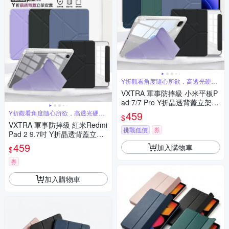
Y折觀看角度隨心所欲，高透光硬背
板
VXTRA 軍事防摔級 小米平板P
ad 7/7 Pro Y折晶透背蓋立架皮
套 含筆槽
Y折觀看角度隨心所欲，高透光硬背
459
$
板
VXTRA 軍事防摔級 紅米Redmi
挑戰低價
券
Pad 2 9.7吋 Y折晶透背蓋立架
皮套 含筆槽
459
加入購物車
$
券
加入購物車