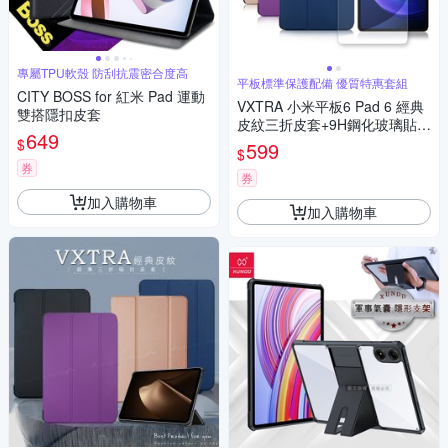
專屬TPU軟殼 防刮抗震密合度高
平板標準保護配備 優質特惠套組
CITY BOSS for 紅米 Pad 運動
VXTRA 小米平板6 Pad 6 經典
雙搭隱扣皮套
皮紋三折皮套+9H鋼化玻璃貼
649
(合購價)
$
599
$
券
券
加入購物車
加入購物車