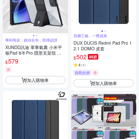
四層工藝，一體成形
專利骨架，鏡頭全包，防摔認證
DUX DUCIS Redmi Pad Pro 1
XUNDD訊迪 軍事氣囊 小米平
2.1 DOMO 皮套
板Pad 8/8 Pro 隱形支架殼 平
502
86折
$
板防摔保護套(極簡黑)
579
$
4
(
1
)
券
挑戰低價
券
加入購物車
加入購物車