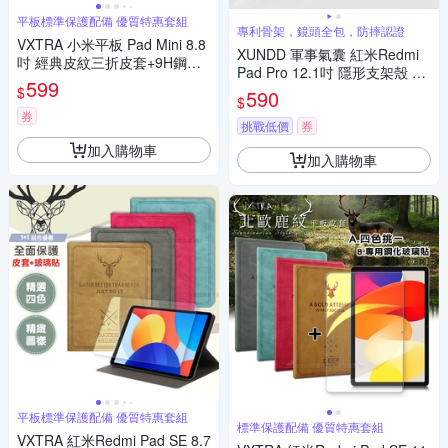
平板標準保護配備 優質特惠套組
專利骨架，鏡頭全包，防摔認證
VXTRA 小米平板 Pad Mini 8.8
XUNDD 軍事氣囊 紅米Redmi
吋 經典皮紋三折皮套+9H鋼化
Pad Pro 12.1吋 隱形支架殼 平
玻璃貼(合購價)
599
板防摔保護套(極簡黑)
$
590
$
券
挑戰低價
券
加入購物車
加入購物車
平板標準保護配備 優質特惠套組
標準保護配備 優質特惠套組
VXTRA 紅米Redmi Pad SE 8.7