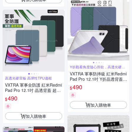
Y折觀看角度隨心所欲，高透光硬背
板
VXTRA 軍事防摔級 紅米Redmi
高透光硬背板 高彈性TPU邊框
Pad Pro 12.1吋 Y折晶透背蓋立
架皮套 含筆槽
VXTRA 軍事全防護 紅米Redmi
490
$
Pad Pro 12.1吋 晶透背蓋 超纖
券
皮紋皮套 含筆槽
490
$
加入購物車
券
加入購物車