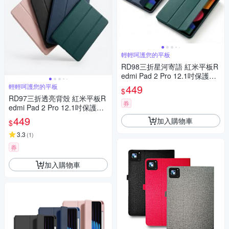
輕輕呵護您的平板
RD98三折星河寄語 紅米平板R
edmi Pad 2 Pro 12.1吋保護皮
套(內置筆槽)
輕輕呵護您的平板
449
$
RD97三折透亮背殼 紅米平板R
券
edmi Pad 2 Pro 12.1吋保護皮
套(內置筆槽)
449
加入購物車
$
3.3
(
1
)
券
加入購物車