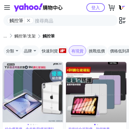
Yahoo購物中心
登入
觸控筆
觸控筆/支架
觸控筆
分類
品牌
快速到貨
有現貨
挑戰低價
價格低到
組合優惠價，含皮套/防爆玻璃貼
超值組合超殺價，熱銷推薦