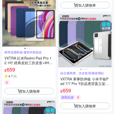
加入購物車
標準保護配備 優質特惠套組
VXTRA 紅米Redmi Pad Pro 1
2.1吋 經典皮紋三折皮套+9H鋼
化玻璃貼(合購價)
659
$
組合優惠價，含皮套/防爆玻璃貼
4.7
(
2
)
VXTRA 軍事防摔級 小米平板P
券
ad 7/7 Pro Y折晶透背蓋立架皮
套+9H玻璃貼(合購價)
659
加入購物車
$
挑戰低價
券
加入購物車