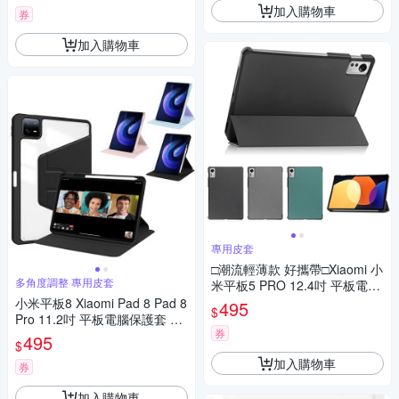
加入購物車
券
加入購物車
專用皮套
□潮流輕薄款 好攜帶□Xiaomi 小
多角度調整 專用皮套
米平板5 PRO 12.4吋 平板電腦
保護套 休眠喚醒功能 三折斜立
小米平板8 Xiaomi Pad 8 Pad 8
495
$
專用皮套
Pro 11.2吋 平板電腦保護套 多
券
角度調整 360度旋轉 筆槽設計
495
$
休眠喚醒 皮套
加入購物車
券
加入購物車