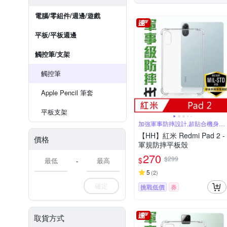
電腦/零組件/週邊/遊戲
平板/平板週邊
觸控筆/支架
觸控筆
Apple Pencil 筆套
平板支架
加強軍事防摔設計,超貼合機身手
感
【HH】紅米 Redmi Pad 2 -
價格
軍規防摔平板殼
270
$299
$
-
5
(
2
)
確定
挑戰低價
券
取貨方式