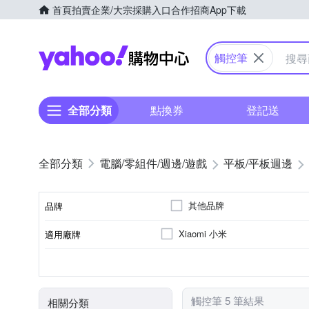
首頁
拍賣
企業/大宗採購入口
合作招商
App下載
Yahoo購物中心
觸控筆
全部分類
點換券
登記送
電腦/零組件/週邊/遊戲
平板/平板週邊
其他品牌
品牌
Xiaomi 小米
適用廠牌
品牌名稱
背蓋式
保護殼
PU合成皮
三折式
皮套
聚酯纖維
側翻
款式
商品類型
顏色
材質
觸控筆 5 筆結果
相關分類