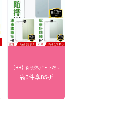
【HH】保護殼/貼▼下殺9折
滿3件享85折