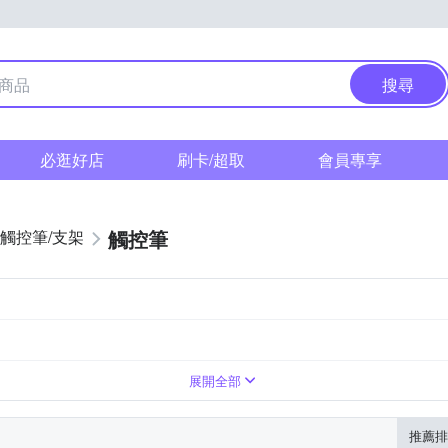
搜尋
必逛好店
刷卡/超取
會員專享
觸控筆
觸控筆/支架
式
其他材質
展開全部
推薦排