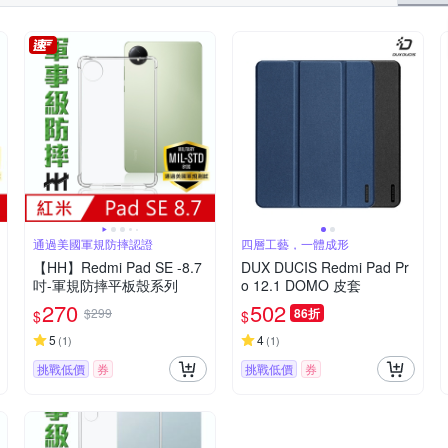
通過美國軍規防摔認證
四層工藝，一體成形
【HH】Redmi Pad SE -8.7
DUX DUCIS Redmi Pad Pr
吋-軍規防摔平板殼系列
o 12.1 DOMO 皮套
270
502
$299
86折
$
$
5
4
(
1
)
(
1
)
挑戰低價
券
挑戰低價
券