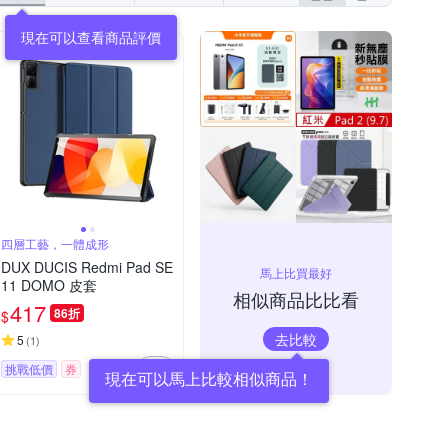
現在可以查看商品評價
四層工藝，一體成形
DUX DUCIS Redmi Pad SE
馬上比買最好
11 DOMO 皮套
相似商品比比看
417
86折
$
去比較
5
(
1
)
挑戰低價
券
現在可以馬上比較相似商品！