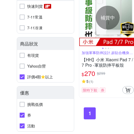
快速到貨
7-11常溫
補貨中
7-11冷凍
商品狀況
加強軍事防摔設計,超貼合機身手
有現貨
感
【HH】小米 Xiaomi Pad 7 /
7 Pro -軍規防摔平板殼
Yahoo自營
270
$299
$
評價4顆
以上
5
(
1
)
限時下殺
券
優惠
挑戰低價
1
券
活動