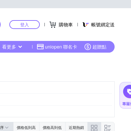
購物車
帳號綁定送
登入
看更多
uniopen 聯名卡
超贈點
序
價格低到高
價格高到低
近期熱銷