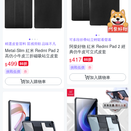
可多段折疊站立輕鬆看螢幕
精選皮套質料 質感滑順 品味不凡
阿柴好物 紅米 Redmi Pad 2 經
Metal-Slim 紅米 Redmi Pad 2
典仿牛皮可立式皮套
高仿小牛皮三折磁吸站立皮套
417
86折
$
499
86折
$
挑戰低價
券
挑戰低價
券
加入購物車
加入購物車