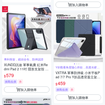
加入購物車
專利骨架，鏡頭全包，防摔認證
XUNDD訊迪 軍事氣囊 紅米Re
Y折觀看角度隨心所欲，高透光硬背
dmi Pad 2 11吋 隱形支架殼 平
板
VXTRA 軍事防摔級 小米平板P
板防摔保護套(極簡黑)
579
$
ad 7/7 Pro Y折晶透背蓋立架皮
套 含筆槽
挑戰低價
券
459
$
加入購物車
挑戰低價
券
加入購物車