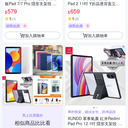
板Pad 7/7 Pro 隱形支架殼 平
Pad 2 11吋 Y折晶透背蓋立架
板防摔保護套(極簡黑)
皮套+9H玻璃貼(合購價)
579
659
$
$
5
5
(
1
)
(
2
)
挑戰低價
券
挑戰低價
券
加入購物車
加入購物車
專利骨架，鏡頭全包，防摔認證
馬上比買最好
XUNDD 軍事氣囊 紅米Redmi
相似商品比比看
Pad Pro 12.1吋 隱形支架殼 平