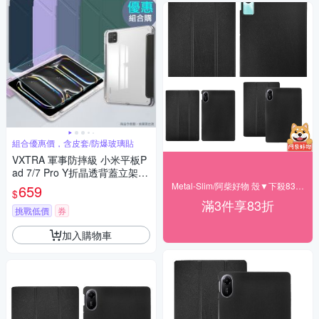
組合優惠價，含皮套/防爆玻璃貼
VXTRA 軍事防摔級 小米平板P
ad 7/7 Pro Y折晶透背蓋立架皮
套+9H玻璃貼(合購價)
Metal-Slim/阿柴好物 殼▼下殺83折起
659
$
滿3件享83折
挑戰低價
券
加入購物車