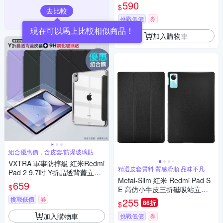
板防摔保護套(極簡黑)
590
$
去比較
挑戰低價
券
現在可以馬上比較相似商品！
加入購物車
組合優惠價，含皮套/防爆玻璃貼
VXTRA 軍事防摔級 紅米Redmi
精選皮套質料 質感滑順 品味不凡
Pad 2 9.7吋 Y折晶透背蓋立架
Metal-Slim 紅米 Redmi Pad S
皮套+9H玻璃貼(合購價)
659
$
E 高仿小牛皮三折磁吸站立皮
套
挑戰低價
券
255
86折
$
加入購物車
挑戰低價
券