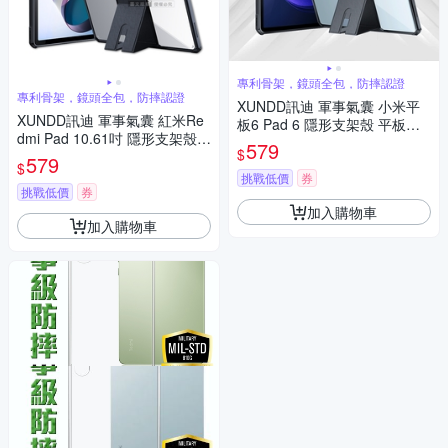
專利骨架，鏡頭全包，防摔認證
專利骨架，鏡頭全包，防摔認證
XUNDD訊迪 軍事氣囊 小米平
XUNDD訊迪 軍事氣囊 紅米Re
板6 Pad 6 隱形支架殼 平板防
dmi Pad 10.61吋 隱形支架殼
摔保護套(極簡黑)
579
$
平板防摔保護套(極簡黑)
579
$
挑戰低價
券
挑戰低價
券
加入購物車
加入購物車