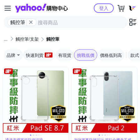
Yahoo購物中心
登入
觸控筆
觸控筆/支架
觸控筆
品牌
快速到貨
有現貨
挑戰低價
價格低到高
款式
通過美國軍規防摔認證
加強軍事防摔設計,超貼合機身手感