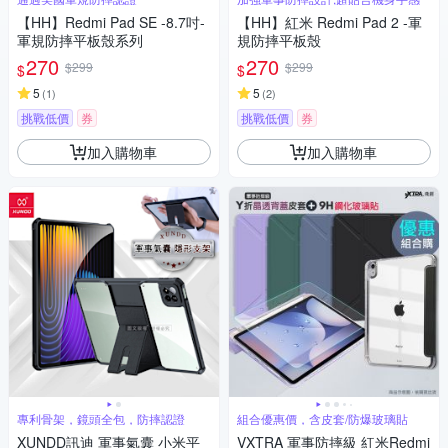
【HH】Redmi Pad SE -8.7吋-
【HH】紅米 Redmi Pad 2 -軍
軍規防摔平板殼系列
規防摔平板殼
270
270
$299
$299
$
$
5
5
(
1
)
(
2
)
挑戰低價
券
挑戰低價
券
加入購物車
加入購物車
專利骨架，鏡頭全包，防摔認證
組合優惠價，含皮套/防爆玻璃貼
XUNDD訊迪 軍事氣囊 小米平
VXTRA 軍事防摔級 紅米Redmi