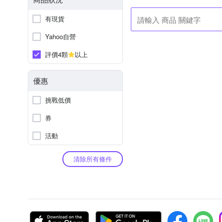
有現貨
Yahoo自營
評價4顆
以上
優惠
挑戰低價
券
活動
清除所有條件