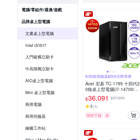
電腦/零組件/週邊/遊戲
品牌桌上型電腦
文書桌上型電腦
Intel i3/i5/i7
入門級獨立顯卡
中高階獨立顯卡
9/30前登錄送$500元即享券
AIO桌上型電腦
Acer 宏碁 TC-1785 十四代2
0核桌上型電腦(i7-14700/16
Mini 桌上型電腦
G/1TB SSD/Win11)
36,091
$37,990
$
商用電腦
5
(
1
)
限時下殺
券
商用伺服器
繪圖工作站
iMac / Mac Studio