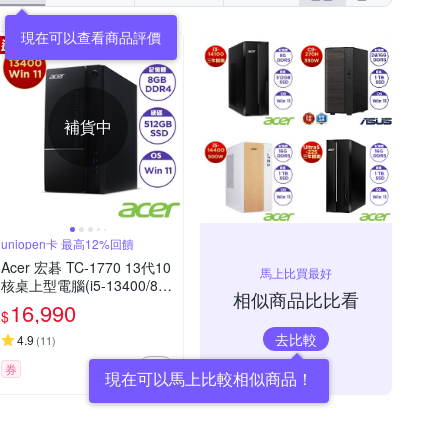
現在可以查看商品評價
補貨中
uniopen卡 最高12%回饋
Acer 宏碁 TC-1770 13代10
馬上比買最好
核桌上型電腦(i5-13400/8G/
相似商品比比看
512G SSD/Win 11/Aspire)
16,990
$
去比較
4.9
(
11
)
券
現在可以馬上比較相似商品！