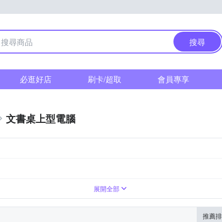
搜尋
必逛好店
刷卡/超取
會員專享
文書桌上型電腦
其他型號
50
展開全部
推薦排