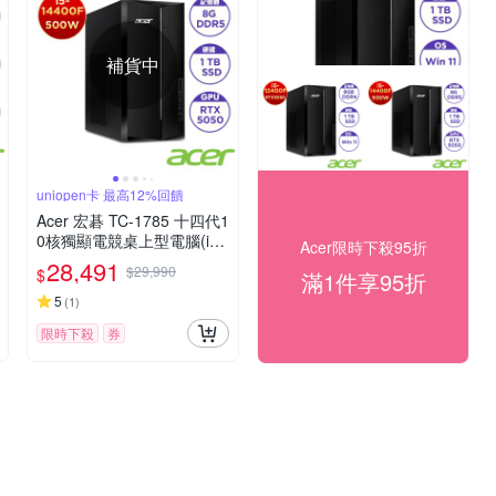
補貨中
uniopen卡 最高12%回饋
Acer 宏碁 TC-1785 十四代1
0核獨顯電競桌上型電腦(i5-
Acer限時下殺95折
14400F/8G/1T/RTX 5050/
28,491
$29,990
$
滿1件享95折
Win11H)
5
(
1
)
限時下殺
券