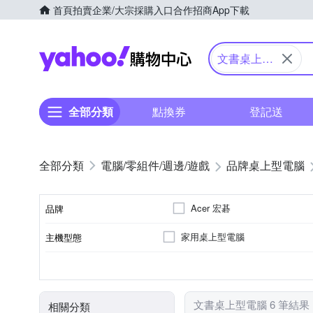
首頁
拍賣
企業/大宗採購入口
合作招商
App下載
Yahoo購物中心
文書桌上型
電腦
全部分類
點換券
登記送
電腦/零組件/週邊/遊戲
品牌桌上型電腦
Acer 宏碁
品牌
家用桌上型電腦
主機型態
品牌名稱
無
無
Win 11 home
1TB
8GB
H610
RTX3050
512GB
16GB
H810
RTX 50
作業系統
傳統硬碟機容量
固態硬碟SSD容量
系統記憶體容量
晶片組
顯示(卡)晶片型號
文書桌上型電腦 6 筆結果
相關分類