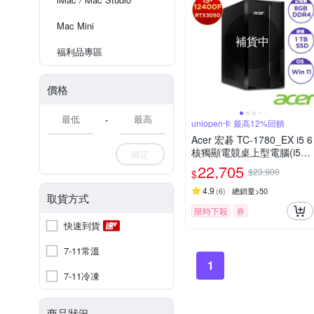
Mac Mini
補貨中
福利品專區
價格
-
uniopen卡 最高12%回饋
Acer 宏碁 TC-1780_EX i5 6
核獨顯電競桌上型電腦(i5-1
確定
2400F/8GB/1TB/RTX3050/
22,705
$23,900
$
Win11)
4.9
(
6
)
總銷量>50
取貨方式
限時下殺
券
快速到貨
7-11常溫
1
7-11冷凍
商品狀況