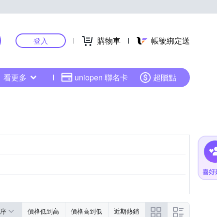
購物車
帳號綁定送
登入
看更多
uniopen 聯名卡
超贈點
序
價格低到高
價格高到低
近期熱銷