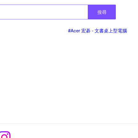
搜尋
#Acer 宏碁 - 文書桌上型電腦