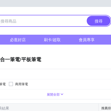
搜尋
必逛好店
刷卡/超取
會員專享
合一筆電/平板筆電
筆電
商用筆電
13吋
無
13.5吋
其他
無
d)
Ultra 7
ualcomm Adreno X2-85 GPU
24G
Pentium
1000GB
32G
i7
128GB
4G
Qualcomm Adreno X2-45 GPU
Core Ultra 5
展開全部
 筆結果
推薦排