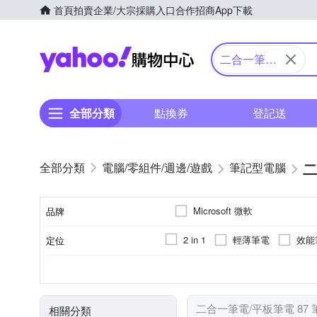
首頁
拍賣
企業/大宗採購入口
合作招商
App下載
Yahoo購物中心
二合一筆電/
平板筆電
全部分類
點換券
登記送
二
電腦/零組件/週邊/遊戲
筆記型電腦
Microsoft 微軟
品牌
輕薄筆電
效能
2 in 1
定位
品牌名稱
10吋
12吋
12.3吋
Qualcomm Adreno GPU
512GB
Snapdragon
16G
8G
256GB
i5
16G(on boar
Core 
1TB
Q
顯示晶片卡型號
顏色
固態硬碟 SSD/eMMC
CPU類型
記憶體容量
螢幕尺寸(吋)
其他
二合一筆電/平板筆電 87
相關分類