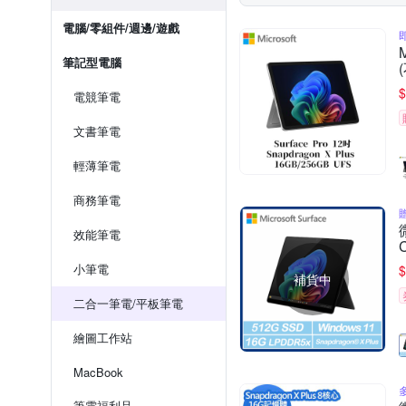
電腦/零組件/週邊/遊戲
筆記型電腦
$
電競筆電
文書筆電
輕薄筆電
商務筆電
效能筆電
小筆電
$
補貨中
二合一筆電/平板筆電
繪圖工作站
MacBook
多
筆電福利品