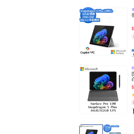
多
$
$