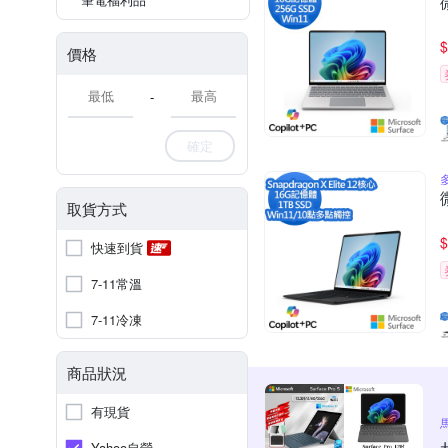
$
價格
-
確定
多
取貨方式
$
快速到貨
7-11常溫
7-11冷凍
商品狀況
有現貨
Yahoo自營