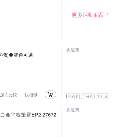
更多活動商品
免運費
筆電(單機)◆雙色可選
加入比較
找相似
可刷卡
可分期
零利率
免運費
/512G 白金平板筆電EP2-27672