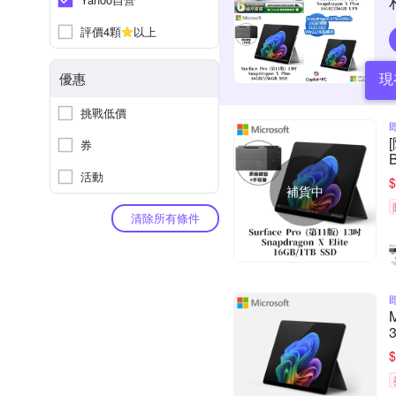
評價4顆
以上
現
優惠
挑戰低價
券
活動
$
補貨中
清除所有條件
$