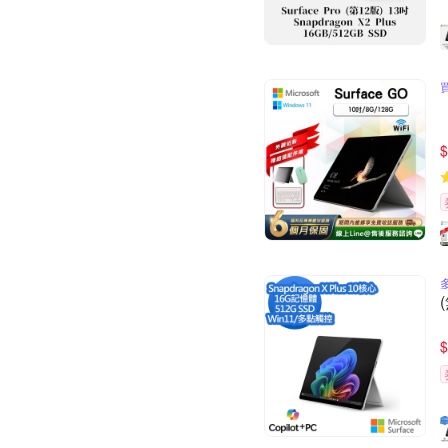
$
多
$