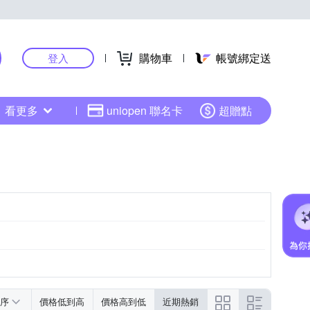
購物車
帳號綁定送
登入
看更多
uniopen 聯名卡
超贈點
Intel Arc Graphics
Intel® Iris® Plus
更多
序
價格低到高
價格高到低
近期熱銷