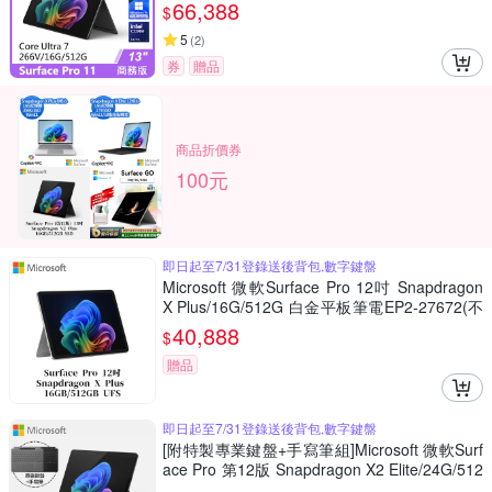
66,388
$
5
(
2
)
券
贈品
商品折價券
100元
即日起至7/31登錄送後背包,數字鍵盤
Microsoft 微軟Surface Pro 12吋 Snapdragon
X Plus/16G/512G 白金平板筆電EP2-27672(不
含鍵盤、筆)
40,888
$
贈品
即日起至7/31登錄送後背包,數字鍵盤
[附特製專業鍵盤+手寫筆組]Microsoft 微軟Surf
ace Pro 第12版 Snapdragon X2 Elite/24G/512
G 墨黑平板筆電EP2-65398