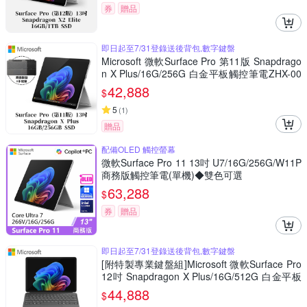
券
贈品
即日起至7/31登錄送後背包,數字鍵盤
Microsoft 微軟Surface Pro 第11版 Snapdrago
n X Plus/16G/256G 白金平板觸控筆電ZHX-00
016[附特製專業鍵盤+手寫筆組]
42,888
$
5
(
1
)
贈品
配備OLED 觸控螢幕
微軟Surface Pro 11 13吋 U7/16G/256G/W11P
商務版觸控筆電(單機)◆雙色可選
63,288
$
券
贈品
即日起至7/31登錄送後背包,數字鍵盤
[附特製專業鍵盤組]Microsoft 微軟Surface Pro
12吋 Snapdragon X Plus/16G/512G 白金平板
筆電EP2-27672(不含筆)
44,888
$