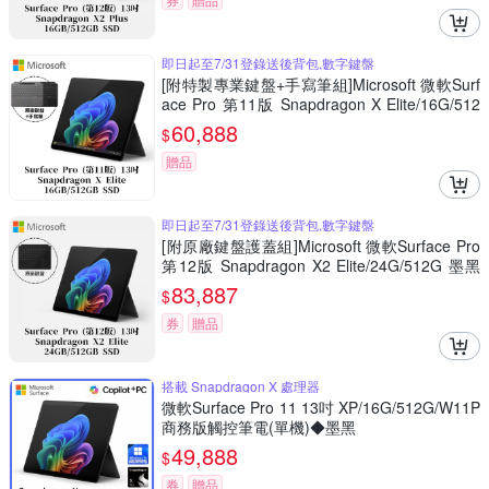
即日起至7/31登錄送後背包,數字鍵盤
[附特製專業鍵盤+手寫筆組]Microsoft 微軟Surf
ace Pro 第11版 Snapdragon X Elite/16G/512
G 石墨黑平板筆電ZIA-00033
60,888
$
贈品
即日起至7/31登錄送後背包,數字鍵盤
[附原廠鍵盤護蓋組]Microsoft 微軟Surface Pro
第12版 Snapdragon X2 Elite/24G/512G 墨黑
平板筆電EP2-65398(不含筆)
83,887
$
券
贈品
搭載 Snapdragon X 處理器
微軟Surface Pro 11 13吋 XP/16G/512G/W11P
商務版觸控筆電(單機)◆墨黑
49,888
$
券
贈品