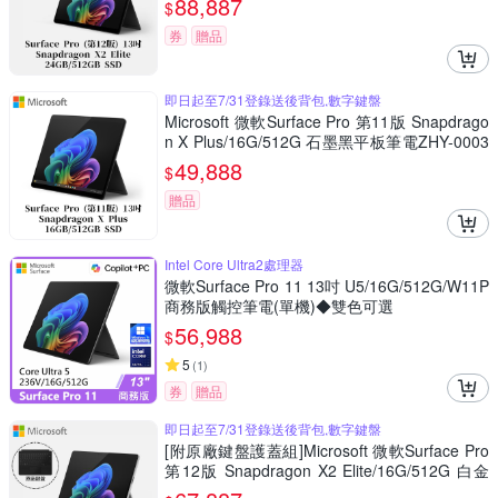
88,887
$
券
贈品
即日起至7/31登錄送後背包,數字鍵盤
Microsoft 微軟Surface Pro 第11版 Snapdrago
n X Plus/16G/512G 石墨黑平板筆電ZHY-0003
4(不含鍵盤、筆)
49,888
$
贈品
Intel Core Ultra2處理器
微軟Surface Pro 11 13吋 U5/16G/512G/W11P
商務版觸控筆電(單機)◆雙色可選
56,988
$
5
(
1
)
券
贈品
即日起至7/31登錄送後背包,數字鍵盤
[附原廠鍵盤護蓋組]Microsoft 微軟Surface Pro
第12版 Snapdragon X2 Elite/16G/512G 白金
平板筆電EP2-65139(不含筆)