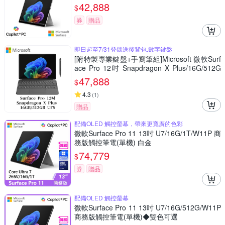
42,888
$
券
贈品
即日起至7/31登錄送後背包,數字鍵盤
[附特製專業鍵盤+手寫筆組]Microsoft 微軟Surf
ace Pro 12吋 Snapdragon X Plus/16G/512G
白金平板筆電EP2-27672
47,888
$
4.3
(
1
)
贈品
配備OLED 觸控螢幕，帶來更寬廣的色彩
微軟Surface Pro 11 13吋 U7/16G/1T/W11P 商
務版觸控筆電(單機) 白金
74,779
$
券
贈品
配備OLED 觸控螢幕
微軟Surface Pro 11 13吋 U7/16G/512G/W11P
商務版觸控筆電(單機)◆雙色可選