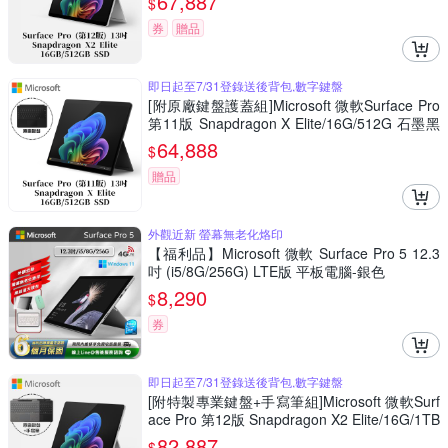
67,887
$
券
贈品
即日起至7/31登錄送後背包,數字鍵盤
[附原廠鍵盤護蓋組]Microsoft 微軟Surface Pro
第11版 Snapdragon X Elite/16G/512G 石墨黑
平板筆電ZIA-00033(不含筆)
64,888
$
贈品
外觀近新 螢幕無老化烙印
【福利品】Microsoft 微軟 Surface Pro 5 12.3
吋 (i5/8G/256G) LTE版 平板電腦-銀色
8,290
$
券
即日起至7/31登錄送後背包,數字鍵盤
[附特製專業鍵盤+手寫筆組]Microsoft 微軟Surf
ace Pro 第12版 Snapdragon X2 Elite/16G/1TB
白金平板筆電EP2-65021
82,887
$