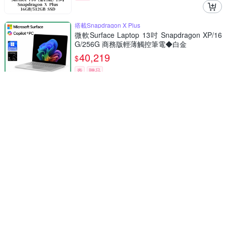
搭載Snapdragon X Plus
微軟Surface Laptop 13吋 Snapdragon XP/16
G/256G 商務版輕薄觸控筆電◆白金
40,219
$
券
贈品
多點觸控 Dolby Atmos音效
微軟 Microsoft Surface Pro 12吋 (Snapdragon
X Plus/16/512)白金 鍵盤岩灰
44,888
$
5
(
1
)
券
贈品
即日起至7/31登錄送後背包,數字鍵盤
[附特製專業鍵盤+手寫筆組]Microsoft 微軟Surf
ace Pro 第11版 Snapdragon X Elite/16G/512
G 白金平板筆電ZIA-00016
60,888
$
贈品