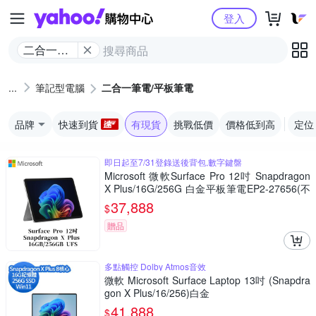
Yahoo購物中心
登入
二合一筆
電/平板筆
電
筆記型電腦
二合一筆電/平板筆電
品牌
快速到貨
有現貨
挑戰低價
價格低到高
定位
即日起至7/31登錄送後背包,數字鍵盤
Microsoft 微軟Surface Pro 12吋 Snapdragon
X Plus/16G/256G 白金平板筆電EP2-27656(不
含鍵盤、筆)
37,888
$
贈品
多點觸控 Dolby Atmos音效
微軟 Microsoft Surface Laptop 13吋 (Snapdra
gon X Plus/16/256)白金
41,888
$